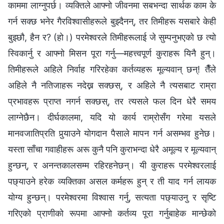
काममा लाग्‍नुपर्छ। व्यक्तिले आफ्नो जीवनमा सबभन्दा सार्थक काम के
गर्न सक्छ भनेर गैरविश्‍वासीहरूले बुझ्दैनन्, तर तिमीहरू यसबारे केही
बुझ्छौ, हैन र? (हो।) परमेश्‍वरले तिमीहरूलाई जे सुम्पनुभएको छ त्यो
स्विकार्नु र आफ्नो मिसन पूरा गर्नु—महत्त्वपूर्ण कुराहरू यिनै हुन्।
तिमीहरूले अहिले निर्वाह गरिरहेका कर्तव्यहरू मूल्यवान्‌ छन्! तैँले
अहिले नै नतिजाहरू नदेख्न सक्छस्, र अहिले नै त्यसबाट राम्रा
प्रभावहरू प्राप्त नगर्न सक्छस्, तर त्यसले फल दिन धेरै समय
लाग्नेछैन। दीर्घकालमा, यदि यो कार्य राम्रोसँग गरेमा यसले
मानवजातिप्रति पुर्‍याउने योगदान पैसाले मापन गर्न असम्भव हुनेछ।
यस्ता साँचा गवाहीहरू अरू कुनै पनि कुराभन्दा धेरै अमूल्य र मूल्यवान्‌
हुन्छन्, र अनन्तकालसम्म रहिरहनेछन्। यी कुराहरू परमेश्‍वरलाई
पछ्याउने हरेक व्यक्तिका असल कर्महरू हुन् र ती याद गर्न लायक
योग्य हुन्छन्। परमेश्‍वरमा विश्‍वास गर्नु, सत्यता पछ्याउनु र सृष्टि
गरिएको प्राणीको रूपमा आफ्नो कर्तव्य पूरा गर्नुबाहेक मान्छेको