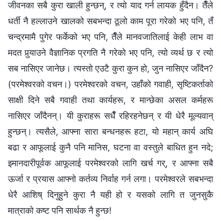
जीवनका सबै कुरा खाली हुन्छन्, र त्यो याद गर्न लायक हुँदैन। तैँले
धर्ती नै हल्लाउने खालको सबभन्दा ठूलो काम पूरा गरेको भए पनि, तँ
चन्द्रमामै पुगेर फर्केको भए पनि, तैँले मानवजातिलाई केही लाभ वा
मदत पुर्‍याउने वैज्ञानिक प्रगति नै गरेको भए पनि, त्यो व्यर्थ छ र त्यो
सब नासिएर जानेछ। त्यस्तो एउटै कुरा कुन हो, जुन नासिएर जाँदैन?
(परमेश्‍वरको वचन।) परमेश्‍वरको वचन, उहाँको गवाही, सृष्टिकर्ताको
साक्षी दिने सबै गवाही तथा कार्यहरू, र मान्छेका असल कर्महरू
नासिएर जाँदैनन्। यी कुराहरू सधैँ रहिरहनेछन् र यी धेरै मूल्यवान्‌
हुन्छन्। त्यसैले, आफ्ना सारा बन्धनहरू हटा, यो महान्‌ कार्य अघि
बढा र आफूलाई कुनै पनि मानिस, घटना वा वस्तुले बाधित हुन नदे;
इमानदारीपूर्वक आफूलाई परमेश्‍वरको लागि खर्च गर्‌, र आफ्ना सबै
ऊर्जा र प्रयास आफ्नो कर्तव्य निर्वाह गर्न लगा। परमेश्‍वरले सबभन्दा
धेरै आशिष् दिनुहुने कुरा नै यही हो र यसको लागि त जुनसुकै
मात्राको कष्ट पनि सार्थक नै हुन्छ!