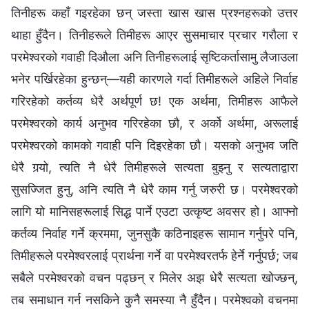
तिनीहरू कहाँ गइरहेका छन् जस्ता खास खास प्रश्‍नहरूको उत्तर
थाहा हुँदैन। तिनीहरूले तिमीहरू आएर सुसमाचार प्रचार गरौला र
परमेश्‍वरको गवाही दिऔला अनि तिनीहरूलाई सृष्टिकर्तासामु लैजाउला
भनेर पर्खिरहेका हुन्छन्—यही कारणले गर्दा तिमीहरूले अहिले निर्वाह
गरिरहेको कर्तव्य धेरै अर्थपूर्ण छ! एक अर्थमा, तिमीहरू आफैले
परमेश्‍वरको कार्य अनुभव गरिरहेका छौ, र अर्को अर्थमा, अरूलाई
परमेश्‍वरको कामको गवाही पनि दिइरहेका छौ। यसको अनुभव जति
धेरै गर्‍यो, त्यति नै धेरै तिमीहरूले सत्यता बुझ्नु र सत्यताद्वारा
सुसज्जित हुनु, अनि त्यति नै धेरै काम गर्नु जरुरी छ। परमेश्‍वरको
लागि यो मानिसहरूलाई सिद्ध पार्ने एउटा उत्कृष्ट अवसर हो। आफ्नो
कर्तव्य निर्वाह गर्ने क्रममा, जुनसुकै कठिनाइहरू सामान गर्नुपरे पनि,
तिमीहरूले परमेश्‍वरलाई प्रार्थना गर्ने वा परमेश्‍वरतर्फ हेर्ने गर्नुपर्छ; जब
सबैले परमेश्‍वरको वचन पढ्छन् र मिलेर अझ धेरै सत्यता खोज्छन्,
तब समाधान गर्न नसकिने कुनै समस्या नै हुँदैन। परमेश्‍वको वचनमा