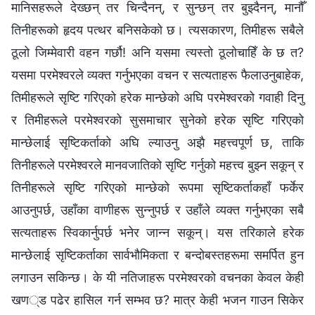
मानिसहरूले देख्छन् तर चिन्दैनन्, र सुन्छन् तर बुझ्दैनन्, मानौँ
तिनीहरूको हृदय पत्थर बनिसकेको छ। त्यसकारण, तिमीहरू सबैले
ठूलो जिम्‍मेवारी वहन गर्छौ! अनि यसमा त्यस्तो ठूलोचाहिँ के छ त?
यसमा परमेश्‍वरले व्यक्त गर्नुभएका वचन र सत्यताहरू फैलाउनुबाहेक,
तिमीहरूले सृष्टि गरिएको हरेक मान्छेको अघि परमेश्‍वरको गवाही दिनु
र तिमीहरूले परमेश्‍वरको सुसमाचार सुनेको हरेक सृष्टि गरिएको
मान्छेलाई सृष्टिकर्ताको अघि ल्याउनु अझै महत्त्वपूर्ण छ, ताकि
तिनीहरूले परमेश्‍वरले मानवजातिको सृष्टि गर्नुको महत्त्व बुझ्न सकून् र
तिनीहरूले सृष्टि गरिएको मान्छेको रूपमा सृष्टिकर्ताकहाँ फर्केर
आउनुपर्छ, उहाँका वाणीहरू सुन्‍नुपर्छ र उहाँले व्यक्त गर्नुभएका सबै
सत्यताहरू स्विकार्नुपर्छ भनेर जान्‍न सकून्। यस तरिकाले हरेक
मान्छेलाई सृष्टिकर्ताका सार्वभौमिकता र बन्दोबस्तहरूमा समर्पित हुन
लगाउन सकिन्छ। के यी नतिजाहरू परमेश्‍वरको वचनका केवल केही
खण्ड पढेर हासिल गर्न सम्भव छ? मात्र केही भजन गाउन सिकेर