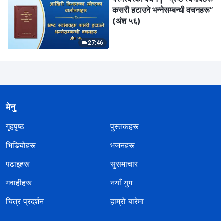
कसरी हटाउने भन्‍नेसम्बन्धी वचनहरू”
(अंश ५६)
27:46
मेनु
गृहपृष्ठ
पुस्तकहरू
भिडियोहरू
भजनहरू
पढाइहरू
सुसमाचार
गवाहीहरू
नयाँ युग
चित्र प्रदर्शन
हाम्रो बारेमा