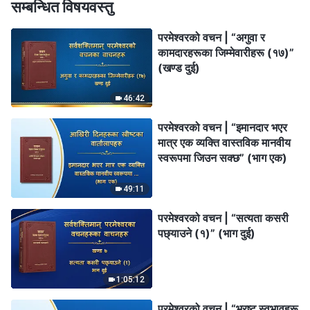
सम्बन्धित विषयवस्तु
परमेश्‍वरको वचन | “अगुवा र
कामदारहरूका जिम्‍मेवारीहरू (१७)”
(खण्ड दुई)
46:42
परमेश्‍वरको वचन | “इमानदार भएर
मात्र एक व्यक्ति वास्तविक मानवीय
स्वरूपमा जिउन सक्छ” (भाग एक)
49:11
परमेश्‍वरको वचन | “सत्यता कसरी
पछ्याउने (१)” (भाग दुई)
1:05:12
परमेश्‍वरको वचन | “भ्रष्ट स्वभावहरू