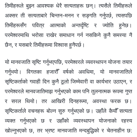
तिमीहरूले बुझ्न आवश्यक धेरै सत्यताहरू छन्। त्यसैले तिमीहरूले
अक्सर ती सत्यताबारे चिन्तन-मनन र सङ्गति गर्नुपर्छ, त्यसपछि
तिमीहरूसँग पवित्र आत्माको अन्तर्दृष्टि र ज्योति हुनेछ।
परमेश्‍वरमाथि भरोसा राखेर समाधान गर्न नसकिने कुनै समस्या नै
छैन, र यसबारे तिमीहरूमा विश्‍वास हुनैपर्छ।
यो मानवजाति सृष्टि गर्नुभएपछि, परमेश्‍वरले व्यवस्थापन योजना तयार
गर्नुभयो। विगतका हजारौँ वर्षको अवधिमा, यो मानवजातिले
सृष्टिकर्ताको गवाही दिन कुनै ठूलो जिम्‍मेवारी वा कार्यभार उठाएन, र
परमेश्‍वरले मानवजातिमाझ गर्नुभएको काम पनि तुलनात्मक रूपमा गुप्त
र सरल थियो। तर आखिरी दिनहरूमा, अवस्था फरक छ।
सृष्टिकर्ताले वचनहरू बोल्न सुरु गर्नुभएको छ। उहाँले कैयौँ सत्यता
व्यक्त गर्नुभएको छ र उहाँको व्यवस्थापन योजनाको रहस्य
खोल्नुभएको छ, तर भ्रष्ट मानवजाति मन्दबुद्धिको र चेतनाहीन छ: