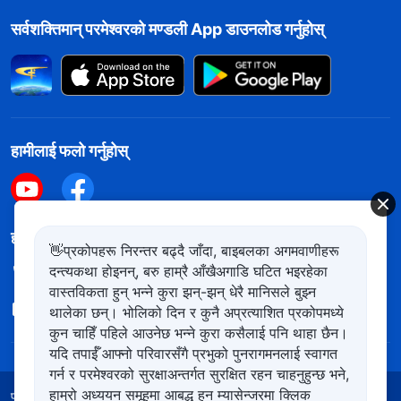
सर्वशक्तिमान्‌ परमेश्‍वरको मण्डली App डाउनलोड गर्नुहोस्
हामीलाई फलो गर्नुहोस्
हामीलाई सम्पर्क गर्नुहोस
👋प्रकोपहरू निरन्तर बढ्दै जाँदा, बाइबलका अगमवाणीहरू
दन्त्यकथा होइनन्, बरु हाम्रै आँखैअगाडि घटित भइरहेका
+977-981-140-9021
वास्तविकता हुन् भन्ने कुरा झन्-झन् धेरै मानिसले बुझ्न
contact.ne@kingdomsalvation.org
थालेका छन्। भोलिको दिन र कुनै अप्रत्याशित प्रकोपमध्ये
कुन चाहिँ पहिले आउनेछ भन्ने कुरा कसैलाई पनि थाहा छैन।
यदि तपाईँ आफ्नो परिवारसँगै प्रभुको पुनरागमनलाई स्वागत
गर्न र परमेश्‍वरको सुरक्षाअन्तर्गत सुरक्षित रहन चाहनुहुन्छ भने,
हाम्रो अध्ययन समूहमा आबद्ध हुन म्यासेन्जरमा क्लिक
प्रयोगका शर्तहरू
गोपनीयता नीति
आभार
कुकिज नीति