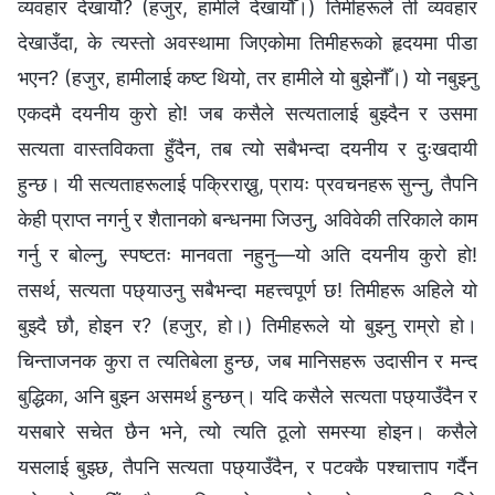
व्यवहार देखायौ? (हजुर, हामीले देखायौँ।) तिमीहरूले ती व्यवहार
देखाउँदा, के त्यस्तो अवस्थामा जिएकोमा तिमीहरूको हृदयमा पीडा
भएन? (हजुर, हामीलाई कष्ट थियो, तर हामीले यो बुझेनौँ।) यो नबुझ्नु
एकदमै दयनीय कुरो हो! जब कसैले सत्यतालाई बुझ्दैन र उसमा
सत्यता वास्तविकता हुँदैन, तब त्यो सबैभन्दा दयनीय र दुःखदायी
हुन्छ। यी सत्यताहरूलाई पक्रिराख्नु, प्रायः प्रवचनहरू सुन्‍नु, तैपनि
केही प्राप्त नगर्नु र शैतानको बन्धनमा जिउनु, अविवेकी तरिकाले काम
गर्नु र बोल्नु, स्पष्टतः मानवता नहुनु—यो अति दयनीय कुरो हो!
तसर्थ, सत्यता पछ्याउनु सबैभन्दा महत्त्वपूर्ण छ! तिमीहरू अहिले यो
बुझ्दै छौ, होइन र? (हजुर, हो।) तिमीहरूले यो बुझ्नु राम्रो हो।
चिन्ताजनक कुरा त त्यतिबेला हुन्छ, जब मानिसहरू उदासीन र मन्द
बुद्धिका, अनि बुझ्न असमर्थ हुन्छन्। यदि कसैले सत्यता पछ्याउँदैन र
यसबारे सचेत छैन भने, त्यो त्यति ठूलो समस्या होइन। कसैले
यसलाई बुझ्छ, तैपनि सत्यता पछ्याउँदैन, र पटक्कै पश्चात्ताप गर्दैन