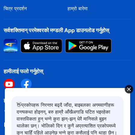
चित्र प्रदर्शन
हाम्रो बारेमा
सर्वशक्तिमान्‌ परमेश्‍वरको मण्डली App डाउनलोड गर्नुहोस्
हामीलाई फलो गर्नुहोस्
हामीलाई सम्पर्क गर्नुहोस
👋प्रकोपहरू निरन्तर बढ्दै जाँदा, बाइबलका अगमवाणीहरू
दन्त्यकथा होइनन्, बरु हाम्रै आँखैअगाडि घटित भइरहेका
+977-981-140-9021
वास्तविकता हुन् भन्ने कुरा झन्-झन् धेरै मानिसले बुझ्न
contact.ne@kingdomsalvation.org
थालेका छन्। भोलिको दिन र कुनै अप्रत्याशित प्रकोपमध्ये
कुन चाहिँ पहिले आउनेछ भन्ने कुरा कसैलाई पनि थाहा छैन।