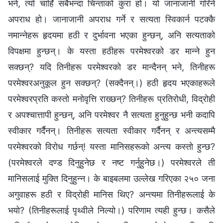
भने, त्यो चाहिँ सबैभन्दा चिन्ताको कुरा हो। यो जानाजानी गरिने
अपराध हो। जानाजानी अपराध गर्ने र सत्यता स्विकार्न पटक्कै
नमान्‍नेहरू हृदयमा हठी र दुर्भावना भएका हुन्छन्, अनि सत्यताको
विपक्षमा हुन्छन्। के यस्ता हठीहरू परमेश्‍वरको डर मान्‍ने हुन
सक्छन्? यदि तिनीहरू परमेश्‍वरको डर मान्दैनन् भने, तिनीहरू
परमेश्‍वरअनुकूल हुन सक्छन्? (सक्दैनन्।) हठी हृदय भएकाहरूले
परमेश्‍वरप्रति कस्तो मनोवृत्ति राख्छन्? तिनीहरू प्रतिरोधी, विद्रोही
र अपश्चात्तापी हुन्छन्, अनि परमेश्‍वर नै सत्यता हुनुहुन्छ भनी कदापि
स्वीकार गर्दैनन्। तिनीहरू सत्यता स्वीकार गर्दैनन् र अन्त्यसम्मै
परमेश्‍वरको विरोध गर्छन्! यस्ता मानिसहरूको अन्त्य कस्तो हुन्छ?
(परमेश्‍वरले दण्ड दिनुहुनेछ र नष्ट गर्नुहुनेछ।) परमेश्‍वरले ती
मानिसलाई मुक्ति दिनुहुन्‍न। के बाइबलमा उल्लेख गरिएका २५० जना
अगुवाहरू हठी र विद्रोही मानिस थिए? अन्त्यमा तिनीहरूलाई के
भयो? (तिनीहरूलाई पृथ्वीले निल्यो।) परिणाम त्यही हुन्छ। कसैले