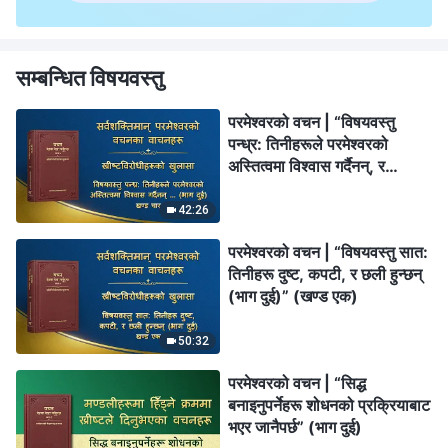
सम्बन्धित विषयवस्तु
परमेश्‍वरको वचन | “विषयवस्तु
पन्ध्र: तिनीहरूले परमेश्‍वरको
अस्तित्वमा विश्‍वास गर्दैनन्, र
तिनीहरूले ख्रीष्टको सारलाई इन्कार
गर्छन् (भाग दुई)” (खण्ड चार)
42:26
परमेश्‍वरको वचन | “विषयवस्तु सात:
तिनीहरू दुष्ट, कपटी, र छली हुन्छन्
(भाग दुई)” (खण्ड एक)
50:32
परमेश्‍वरको वचन | “सिद्ध
बनाइनुपर्नेहरू शोधनको प्रक्रियाबाट
भएर जानैपर्छ” (भाग दुई)