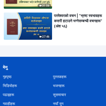
31:56
परमेश्‍वरको वचन | “भ्रष्ट स्वभावहरू
कसरी हटाउने भन्‍नेसम्बन्धी वचनहरू”
(अंश ५६)
27:46
मेनु
गृहपृष्ठ
पुस्तकहरू
भिडियोहरू
भजनहरू
पढाइहरू
सुसमाचार
गवाहीहरू
नयाँ युग