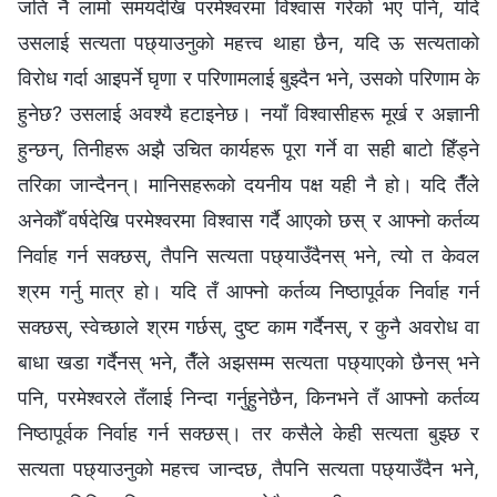
जति नै लामो समयदेखि परमेश्‍वरमा विश्‍वास गरेको भए पनि, यदि
उसलाई सत्यता पछ्याउनुको महत्त्व थाहा छैन, यदि ऊ सत्यताको
विरोध गर्दा आइपर्ने घृणा र परिणामलाई बुझ्दैन भने, उसको परिणाम के
हुनेछ? उसलाई अवश्यै हटाइनेछ। नयाँ विश्‍वासीहरू मूर्ख र अज्ञानी
हुन्छन्, तिनीहरू अझै उचित कार्यहरू पूरा गर्ने वा सही बाटो हिँड्ने
तरिका जान्दैनन्। मानिसहरूको दयनीय पक्ष यही नै हो। यदि तैँले
अनेकौँ वर्षदेखि परमेश्‍वरमा विश्‍वास गर्दै आएको छस् र आफ्नो कर्तव्य
निर्वाह गर्न सक्छस्, तैपनि सत्यता पछ्याउँदैनस् भने, त्यो त केवल
श्रम गर्नु मात्र हो। यदि तँ आफ्नो कर्तव्य निष्ठापूर्वक निर्वाह गर्न
सक्छस्, स्वेच्छाले श्रम गर्छस्, दुष्ट काम गर्दैनस्, र कुनै अवरोध वा
बाधा खडा गर्दैनस् भने, तैँले अझसम्म सत्यता पछ्याएको छैनस् भने
पनि, परमेश्‍वरले तँलाई निन्दा गर्नुहुनेछैन, किनभने तँ आफ्नो कर्तव्य
निष्ठापूर्वक निर्वाह गर्न सक्छस्। तर कसैले केही सत्यता बुझ्छ र
सत्यता पछ्याउनुको महत्त्व जान्दछ, तैपनि सत्यता पछ्याउँदैन भने,