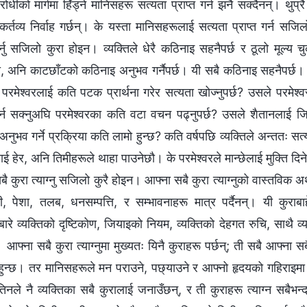
िरोधीको मार्गमा हिँड्ने मानिसहरू सत्यता प्राप्त गर्न झनै सक्दैनन्। थुप्र
कर्तव्य निर्वाह गर्छन्। के यस्ता मानिसहरूलाई सत्यता प्राप्त गर्न स
गर्नु सजिलो कुरा होइन। व्यक्तिले धेरै कठिनाइ सहनैपर्छ र ठूलो मूल्य च
 अनि काटछाँटको कठिनाइ अनुभव गर्नैपर्छ। यी सबै कठिनाइ सहनैपर्छ। ध
े परमेश्‍वरलाई कति पटक प्रार्थना गरेर सत्यता खोज्नुपर्छ? उसले परमेश्‍वर
 गर्न सक्नुअघि परमेश्‍वरका कति वटा वचन पढ्नुपर्छ? उसले शैतानलाई ज
अनुभव गर्ने प्रक्रिया कति लामो हुन्छ? कति वर्षपछि व्यक्तिले अन्ततः सत
 हेर, अनि तिमीहरूले थाहा पाउनेछौ। के परमेश्‍वरले मान्छेलाई मुक्ति दिन
ै कुरा त्याग्नु सजिलो कुरै होइन। आफ्ना सबै कुरा त्याग्नुको वास्तविक अ
ी, पेशा, तलब, धनसम्पत्ति, र सम्भावनाहरू मात्र पर्दैनन्। यी कुराब
ारे व्यक्तिको दृष्टिकोण, जियाइको नियम, व्यक्तिको देहगत रुचि, साथै व्य
आफ्ना सबै कुरा त्याग्नुमा मुख्यतः यिनै कुराहरू पर्छन्; ती सबै आफ्ना सबै
न्छ। तर मानिसहरूले मन पराउने, पछ्याउने र आफ्नो हृदयको गहिराइमा राख्न
 तिनले नै व्यक्तिका सबै कुरालाई जनाउँछन्, र ती कुराहरू त्याग्न सबैभ