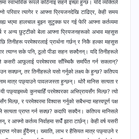
उसमा स्वाभाविक रूपले कठिनाइ सहने इच्छा हुन्छ। यदि व्यक्तिले
्नो परिवार त्यागेर र आफ्ना प्रियजनदेखि टाढिएर, केही समय
 भएमा हालचाल बुझ्न सुटुक्क घर गई फेरि आफ्ना कर्तव्यमा
र्ष र अन्य छुट्टीको बेला आफ्ना प्रियजनहरूको अभाव महसुस
ि तिनीहरू परमेश्‍वरलाई प्रार्थना गर्छन् र निकै हल्का महसुस
वार त्याग्न सके पनि, ठूलो पीडा सहन सक्दैनन्। यदि तिनीहरूले
 कसरी आफूलाई परमेश्‍वरमा साँच्चिकै समर्पित गर्न सक्लान्?
उन सक्छन्, तर तिनीहरूले यसो गर्नुको लक्ष्य के हुन्छ? कतिपय
इनाम मात्र पछ्याउने पावलजस्ता हुन्छन्। थोरै मानिस सत्यता र
ी पछ्याइमध्ये कुनचाहिँ परमेश्‍वरका अभिप्रायसँग मिल्छ? त्यो
िल्छ, र परमेश्‍वरमा विश्‍वास गर्नुको सबैभन्दा महत्त्वपूर्ण पक्ष
उसले सत्यता प्राप्त गर्न सक्छ? कदापि सक्दैन। कतिपय मानिसले
, र आफ्नो कर्तव्य निर्वाहमा सधैँ झारा टार्छन्। केही वर्ष यसरी
्राप्त गरेका हुँदैनन्। ख्याति, लाभ र हैसियत मात्र पछ्याउने र