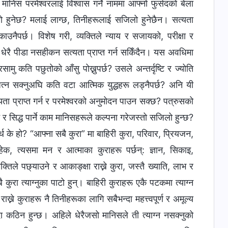
ै मानिस परमेश्‍वरलाई विश्‍वास गर्ने नाममा आफ्नो फुर्सदको बेला
जिलो हुनेछ? मलाई लाग्छ, तिनीहरूलाई सजिलो हुनेछैन। सत्यता
ुकाउनैपर्छ। विशेष गरी, व्यक्तिले न्याय र सजायको, परीक्षा र
ेरै पीडा नसहीकन सत्यता प्राप्त गर्न सकिँदैन। यस अवधिमा
सामु कति पछुतोको आँसु पोख्नुपर्छ? उसले अन्तर्दृष्टि र ज्योति
ित्न सक्नुअघि कति वटा आत्मिक युद्धहरू लड्नैपर्छ? अनि यी
्यता प्राप्त गर्न र परमेश्‍वरको अनुमोदन पाउन सक्छ? पत्रुसको
े र सिद्ध पार्ने काम मानिसहरूले कल्पना गरेजस्तो सजिलो हुन्छ?
र्थ के हो? “आफ्ना सबै कुरा” मा बाहिरी कुरा, परिवार, प्रियजन,
ाहेक, त्यसमा मन र आत्माका कुराहरू पर्छन्: ज्ञान, सिकाइ,
क्तिले पछ्याउने र आकाङ्क्षा राख्ने कुरा, जस्तै ख्याति, लाभ र
 कुरा त्याग्नुका पाटो हुन्। बाहिरी कुराहरू एकै पटकमा त्याग्न
े कुराहरू नै तिनीहरूका लागि सबैभन्दा महत्त्वपूर्ण र अमूल्य
न्दा कठिन हुन्छ। अहिले धेरैजसो मानिसले ती त्याग्न नसक्नुको