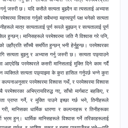
ास गर्नु जरुरी छ। यदि कसैले सत्यता बुझ्दैन वा त्यसलाई अभ्यास
मेश्‍वरमा विश्‍वास गर्नुको सबैभन्दा महत्त्वपूर्ण पक्ष भनेको सत्यता
नीहरूले मात्र सत्यतालाई पूर्ण रूपले बुझ्छन् र सत्यतालाई पूर्ण
सिल हुन्छन्। मानिसहरूले परमेश्‍वरमा जति नै विश्‍वास गरे पनि,
ँप्रति साँच्चै समर्पित हुन्छन् भनी हेर्नुहुन्छ। परमेश्‍वरका
लागि सत्यता बुझ्नु र अभ्यास गर्नु जरुरी छ। सत्यता पछ्याउने
ीमा आएदेखि परमेश्‍वरले कसरी मानिसलाई मुक्ति दिने काम गर्दै
्यक्तिले सत्यता पछ्याइमा के कुरा हासिल गर्नुपर्छ भन्‍ने कुरा
्पनाअनुसार परमेश्‍वरमा विश्‍वास गर्थे, र परमेश्‍वरमा विश्‍वास
 परमेश्‍वरका अभिप्रायविरुद्ध गए, साँचो मार्गबाट बहकिए, र
ा प्राप्त गर्ने, र मुक्ति पाउने इच्छा गर्छ भने, तिनीहरूले
ेष गरी, मानिसका धार्मिक धारणा र कल्पनाहरू र तिनीहरूका
्ण भ्रम हुन्। धार्मिक मानिसहरूले विश्‍वास गर्ने तरिकाहरूलाई
तर पालना गर्छन्, र आशिष्, मुकुट र इनाम पछ्याउँछन् भने—यदि