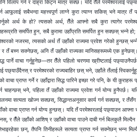
नि विलाप गर्न र दाह्रा किट्न मात्र सक्छ। यदि तैँले परमेश्‍वरलाई प
गर्न आफूलाई सबैभन्दा महत्त्वपूर्ण लाग्ने कुरा त्याग्न सकिस् भने मात्र तँ
गर्नुको अर्थ के हो? त्यसको अर्थ, तैँले आफ्नो सबै कुरा त्यागेर परम
तहरूप्रति समर्पित हुन, सबै कुरामा उहाँप्रति समर्पित हुन सक्छस् भन्‍ने हो; त
श्‍वरको नजरमा, त्यसको अर्थ तँ उहाँको राज्यमा प्रवेश गरेको हुन्छस् भन्‍न
छ र तँ बच्न सक्नेछस्, अनि तँ उहाँको राज्यका मानिसहरूमध्ये एक हुनेछस्। 
द्ध पार्ने वाचा गर्नुहुनेछ—तर तैँले पहिलो चरणमा ख्रीष्टलाई पछ्याउनै
ाई पछ्याउँदैनस् र परमेश्‍वरको राज्यबाहिर छस् भने, उहाँले तँलाई स्विकार्नुहु
रको वाचा प्राप्त गर्ने र उहाँद्वारा सिद्ध पारिने इच्छा गरे पनि, के यी कुराह
गर्न चाहन्छस् भने, पहिला तँ उहाँको राज्यमा प्रवेश गर्न योग्य हुनैपर्छ
पालनमा सत्यता खोज्न सक्छस्, सिद्धान्तअनुसार कार्य गर्न सक्छस्, र तँसँग
हाँको वाचा प्राप्त गर्न योग्य हुन्छस्। यदि तँ परमेश्‍वरलाई पछ्याउन आफ्ना स
ँदैनस्, र तैँले उहाँको आशिष् र उहाँको वाचा पाउने दाबी गर्न बिलकुलै मिल्द
निभाइरहेका छन्, तैपनि तिनीहरूले सत्यता प्राप्त गर्न सक्नेछन् भन्‍न मिल्