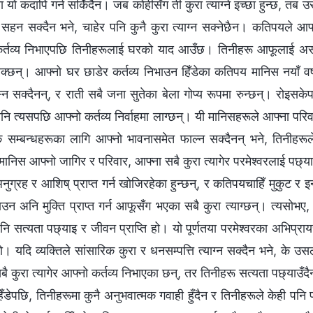
ा यो कदापि गर्न सकिँदैन। जब कोहीसँग ती कुरा त्याग्ने इच्छा हुन्छ, तब 
सहन सक्दैन भने, चाहेर पनि कुनै कुरा त्याग्न सक्नेछैन। कतिपयले आफ
र्तव्य निभाएपछि तिनीहरूलाई घरको याद आउँछ। तिनीहरू आफूलाई असह्य
क्छन्। आफ्नो घर छाडेर कर्तव्य निभाउन हिँडेका कतिपय मानिस नयाँ व
न सक्दैनन्, र राती सबै जना सुतेका बेला गोप्य रूपमा रुन्छन्। रोइसकेपछ
अनि त्यसपछि आफ्नो कर्तव्य निर्वाहमा लाग्छन्। यी मानिसहरूले आफ्ना परि
क सम्बन्धहरूका लागि आफ्नो भावनासमेत फाल्न सक्दैनन् भने, तिनीहरूले
निस आफ्नो जागिर र परिवार, आफ्ना सबै कुरा त्यागेर परमेश्‍वरलाई पछ्या
ुग्रह र आशिष् प्राप्त गर्न खोजिरहेका हुन्छन्, र कतिपयचाहिँ मुकुट र 
न अनि मुक्ति प्राप्त गर्न आफूसँग भएका सबै कुरा त्याग्छन्। त्यसोभए, य
ि सत्यता पछ्याइ र जीवन प्राप्ति हो। यो पूर्णतया परमेश्‍वरका अभिप्रायसँग म
ो। यदि व्यक्तिले सांसारिक कुरा र धनसम्पत्ति त्याग्न सक्दैन भने, के 
ै कुरा त्यागेर आफ्नो कर्तव्य निभाएका छन्, तर तिनीहरू सत्यता पछ्याउँदैनन्
हिँडेपछि, तिनीहरूमा कुनै अनुभवात्मक गवाही हुँदैन र तिनीहरूले केही पनि प