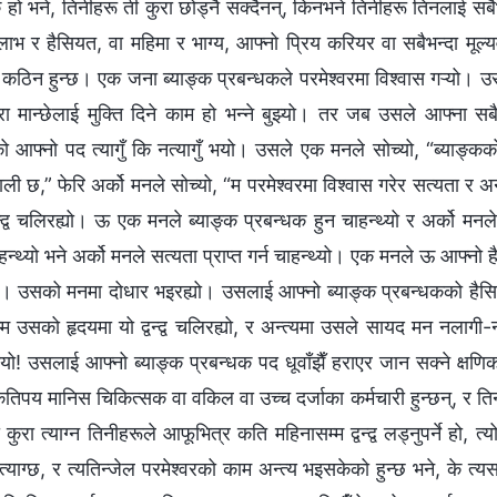
हो भने, तिनीहरू ती कुरा छोड्नै सक्दैनन्, किनभने तिनीहरू तिनलाई सबैभन
लाभ र हैसियत, वा महिमा र भाग्य, आफ्नो प्रिय करियर वा सबैभन्दा मूल्यवा
 कठिन हुन्छ। एक जना ब्याङ्क प्रबन्धकले परमेश्‍वरमा विश्‍वास गऱ्यो। उसल
ा मान्छेलाई मुक्ति दिने काम हो भन्‍ने बुझ्यो। तर जब उसले आफ्ना सबै 
को आफ्नो पद त्यागुँ कि नत्यागुँ भयो। उसले एक मनले सोच्यो, “ब्याङ्
ली छ,” फेरि अर्को मनले सोच्यो, “म परमेश्‍वरमा विश्‍वास गरेर सत्यता र अन
न्द्व चलिरह्यो। ऊ एक मनले ब्याङ्क प्रबन्धक हुन चाहन्थ्यो र अर्को मनल
हन्थ्यो भने अर्को मनले सत्यता प्राप्त गर्न चाहन्थ्यो। एक मनले ऊ आफ्नो 
यो। उसको मनमा दोधार भइरह्यो। उसलाई आफ्नो ब्याङ्क प्रबन्धकको हैसियत 
म उसको हृदयमा यो द्वन्द्व चलिरह्यो, र अन्त्यमा उसले सायद मन नलागी-नल
ो! उसलाई आफ्नो ब्याङ्क प्रबन्धक पद धूवाँझैँ हराएर जान सक्ने क्षणिक 
िपय मानिस चिकित्सक वा वकिल वा उच्च दर्जाका कर्मचारी हुन्छन्, र तिन
यी कुरा त्याग्न तिनीहरूले आफूभित्र कति महिनासम्म द्वन्द्व लड्नुपर्ने हो, 
त्याग्छ, र त्यतिन्जेल परमेश्‍वरको काम अन्त्य भइसकेको हुन्छ भने, के त्यसक