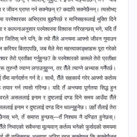
यता र जीवन प्राप्त गर्न सक्नेछन् र? कदापि सक्नेछैनन्। त्यसोभए
मा परमेश्‍वरका अभिप्राय बुझ्नैपर्छ र मानिसहरूलाई मुक्ति दिने
ा र कल्पनाअनुसार परमेश्‍वरमा विश्‍वास गरिरहन्छस् भने, यदि तँ
ार जितिस् भने पनि, के त्यो तैँले अन्त्यमा आफ्नो जीवन गुमाउन
ियर बिताएपछि, जब मैले मेरा महत्त्वाकाङ्क्षाहरू पूरा गरेको
तेरो प्रतीक्षा गर्नुहुन्छ? के परमेश्‍वरको कामले तेरो प्रतीक्षा
तुरुन्तै त्याग्न लगाउनुहुन्‍न, तर तैँले त्याग्ने अभ्यास गर्नैपर्छ।
तँमा मार्गदर्शन गर्न दे। साथै, तैँले सहकार्य गरेर आफ्नो कर्तव्य
तयार गर्न त्यसो गरिन्छ। यदि तँ अन्त्यमा पूर्णतया सिद्ध हुन
ेश्‍वरले असललाई इनाम र दुष्टलाई दण्ड दिने समय आउँदा तैँले
ललाई इनाम र दुष्टलाई दण्ड दिन थाल्नुहुनेछ। उहाँ तँलाई तेरा
छैनस् भने, तँ समाप्त हुन्छस्—तँ निश्चय नै दण्डित हुनेछस्।
ैँले निभाएको सबैभन्दा मूल्यवान् कर्तव्य भनेको फुर्सदको समयमा
ँलाई ती मानिसहरू अन्त्यमा अडिग रहन सक्नेछन् कि सक्नेछैनन्