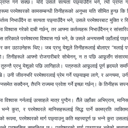
प्राप्त गर्न सक्छ। यदि उसले सत्यता पछ्याउँदैन भने, त्यो प्राप्त 
हरूमा परमेश्‍वरको कामसम्बन्धी तिनीहरूको अनुभव यति सीमित हुन्छ कि 
्तव्य निभाउँदैन वा सत्यता पछ्याउँदैन भने, उसले परमेश्‍वरबाट मुक्ति 
रमा विश्‍वास गरेको दाबी गर्छन्, तर आफ्ना कर्तव्यहरू निभाउँदैनन् र सांसा
 तरिकाले परमेश्‍वरमा विश्‍वास गर्छ भने, के उसले अन्त्यसम्मै उहाँलाई पछ्
र कर उठाउनेहरू थिए। जब प्रभु येशूले तिनीहरूलाई बोलाएर “मलाई पछ
े। तिनीहरूले आफ्नो रोजगारीबारे सोचेनन्, न त पछि आफूसँग संसारमा बाँच
तुरुन्तै प्रभु येशूको पछि लागिहाले। पत्रुसले आफूलाई पूर्ण हृदयले समर्पित
े। उनी जीवनभरि परमेश्‍वरलाई प्रेम गर्ने पछ्याइमा लागे, र अन्त्यमा, उ
ाग्नसमेत सक्दैनन्, तैपनि राज्यमा प्रवेश गर्ने इच्छा गर्छन्। के तिनीहरू सप
रमा विश्‍वास गर्नलाई उत्साहले मात्र पुग्दैन। तैँले उहाँका अभिप्राय, मान
न्छ भन्‍ने कुरा, र परमेश्‍वरले मानिसहरूलाई सिद्ध पार्ने कामप्रति व्यक्तिम
ो रूपमा, परमेश्‍वरको मार्ग पछ्याउनु कति महत्त्वपूर्ण छ भन्‍ने कुरा उसलाई
न्‍ने प्रश्नसित सम्बन्धित छ। परमेश्‍वरको मार्ग पछ्याउनु भनेको सत्यता