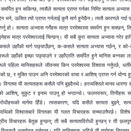
ै समर्पित हुन सकिन्छ, त्यसैले सत्यता प्राप्त गर्नका निम्ति सत्यता अभ्य
दैन भने, ऊसित त्यो प्राप्त गर्नलाई कुनै मार्ग हुनेछैन। त्यसै कारणले गर्दा पर
र्नु हो। सत्यता अभ्यास गर्नेहरू मात्र परमेश्‍वरमा समर्पण हुन सक्छन्, ति
झ्नेहरू मात्र परमेश्‍वरलाई चिन्छन्। यी सबै कुरा सत्यता अभ्यास गरेर हा
सले उहाँको मार्ग पछ्याउँछन्, क-कसले सत्यता अभ्यास गर्छन्, र को-को उहा
ीहरूले उहाँको इच्छा पछ्याउने र उहाँप्रति समर्पित हुने मानिस बन्‍नका 
ले पहिला मानिसहरूले जीवनमा किन परमेश्‍वरमा विश्‍वास गर्नुपर्छ, धर्त
 छ, र मुक्ति पाउन अनि परमेश्‍वरको वाचा र आशिष् प्राप्त गर्न योग्य हुन व
्छ। विगतमा यी सत्यताहरू कसैले पनि बुझ्दैनथे। हरव्यक्तिले मानव धारणा र कल
नेको आशिष्, मुकुट र इनाम पाउनु हो भन्ठान्थे। फलस्वरूप, तिनीहरू सबै
विरोधीहरूको मार्गमा हिँडे। त्यसकारण, यदि कसैले सत्यता बुझ्ने, सत्यत
वरमाथिको विश्‍वासबारे विगतका यी गलत विचारहरू सच्याउनैपर्छ। विश
त्रीय विचारहरू बेतुक हुन्छन्; ती सबै सत्यताविरोधी हुन्छन् र ती छलपूर
र बिलकुलै अनुमोदन गर्नुहुन्‍न। यदि मानिसहरू अहिले ती मार्गहरू निरन्