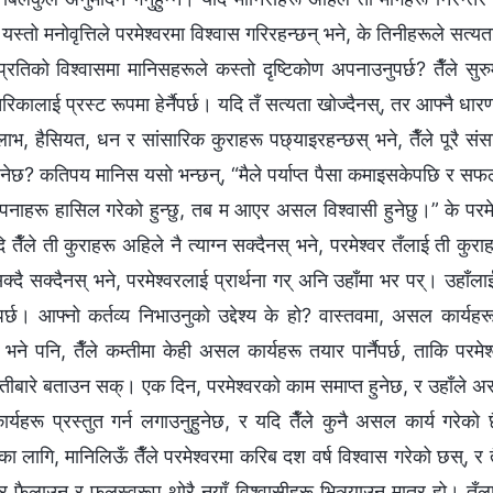
यस्तो मनोवृत्तिले परमेश्‍वरमा विश्‍वास गरिरहन्छन् भने, के तिनीहरूले सत्
रप्रतिको विश्‍वासमा मानिसहरूले कस्तो दृष्टिकोण अपनाउनुपर्छ? तैँले सुरु
रिकालाई प्रस्ट रूपमा हेर्नैपर्छ। यदि तँ सत्यता खोज्दैनस्, तर आफ्नै धारण
लाभ, हैसियत, धन र सांसारिक कुराहरू पछ्याइरहन्छस् भने, तैँले पूरै संस
ेछ? कतिपय मानिस यसो भन्छन्, “मैले पर्याप्त पैसा कमाइसकेपछि र सफल कर
पनाहरू हासिल गरेको हुन्छु, तब म आएर असल विश्‍वासी हुनेछु।” के परमेश्‍वर 
 तैँले ती कुराहरू अहिले नै त्याग्न सक्दैनस् भने, परमेश्‍वर तँलाई ती कुराहरू 
क्दै सक्दैनस् भने, परमेश्‍वरलाई प्रार्थना गर् अनि उहाँमा भर पर्। उहाँलाई 
र्छ। आफ्नो कर्तव्य निभाउनुको उद्देश्य के हो? वास्तवमा, असल कार्यहरू 
भने पनि, तैँले कम्तीमा केही असल कार्यहरू तयार पार्नैपर्छ, ताकि परम
तीबारे बताउन सक्। एक दिन, परमेश्‍वरको काम समाप्त हुनेछ, र उहाँले अस
्यहरू प्रस्तुत गर्न लगाउनुहुनेछ, र यदि तैँले कुनै असल कार्य गरेको 
 लागि, मानिलिऊँ तैँले परमेश्‍वरमा करिब दश वर्ष विश्‍वास गरेको छस्, र त
र फैलाउनु र फलस्वरूप थोरै नयाँ विश्‍वासीहरू भित्र्याउनु मात्र हो। त