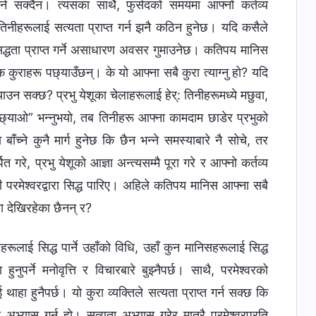
गर्न सक्दैन। त्यसका साथै, फुर्सदको समयमा आफ्नो कर्तव्य
तिनीहरूलाई सत्यता प्राप्त गर्न झनै कठिन हुनेछ। यदि कसैले
र सिद्धता प्राप्त गर्ने असाधारण अवसर गुमाउनेछ। कतिपय मानिस
रिक कुराहरू पछ्याउँछन्। के यो आफ्ना सबै कुरा त्याग्नु हो? यदि
याउन सक्छ? प्रभु येशूका चेलाहरूलाई हेर्: तिनीहरूमध्ये मछुवा,
्याओ” भन्‍नुभयो, तब तिनीहरू आफ्ना कामदाम छाडेर प्रभुको
्ने कुनै मार्ग हुनेछ कि छैन भन्‍ने समस्याबारे नै सोचे, तर
 गरे, प्रभु येशूको आज्ञा अन्त्यसम्मै पूरा गरे र आफ्नो कर्तव्य
नी परमेश्‍वरद्वारा सिद्ध पारिए। अहिले कतिपय मानिस आफ्ना सबै
ना देखिरहेका छैनन् र?
िसहरूलाई सिद्ध पार्ने उहाँको विधि, उहाँ कुन मानिसहरूलाई सिद्ध
ा हुनुपर्ने मनोवृत्ति र विचारबारे बुझ्नैपर्छ। साथै, परमेश्‍वरको
 थाहा हुनैपर्छ। यो कुरा व्यक्तिले सत्यता प्राप्त गर्न सक्छ कि
 अभ्यास गर्नु हो। सत्यता अभ्यास गरेर मात्रै परमेश्‍वरप्रति