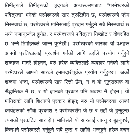
तिमीहरूले तिमीहरूको हृदयको अन्तस्करणबाट “परमेश्‍वरको
पवित्रता” भनेको परमेश्‍वरको सार त्रुटिहीन छ, परमेश्‍वरको प्रेम
निस्स्वार्थ छ, परमेश्‍वरले मानिसलाई प्रदान गर्नुहुने सबै निस्स्वार्थ छ
भन्‍ने नजानुञ्जेल हुनेछ, र परमेश्‍वरको पवित्रता निष्खोट र दोषरहित
छ भन्‍ने तिमीहरूले जान्‍न पुग्‍नेछौ। परमेश्‍वरको सारका यी पक्षहरू
आफ्‍नो प्रतिष्ठालाई प्रदर्शन गर्नको लागि उहाँले प्रयोग गर्नुहुने
शब्‍दहरू मात्रै होइनन्, बरु हरेक व्यक्तिलाई व्यवहार गर्नको लागि
परमेश्‍वरले आफ्‍नो सारको इमानदारीपूर्वक प्रयोग गर्नुहुन्छ। अर्को
शब्‍दमा भन्दा, परमेश्‍वरको सार रित्तो छैन, न त यो सूत्रात्मक वा
सैद्धान्तिक नै छ, र यो ज्ञानको प्रकार पनि अवश्य नै होइन। यो
मानिसको लागि शिक्षाको प्रकार होइन; बरु यो परमेश्‍वरका आफ्नै
कार्यहरूको साँचो प्रकाश र परमेश्‍वरसँग जे छ र उहाँ जे हुनुहुन्छ
त्यसको प्रकटित सार हो। मानिसले यो सारलाई जान्‍नु र बुझ्‍नुपर्छ,
किनभने परमेश्‍वरले गर्नुहुने सबै कुरा र उहाँले भन्‍नुहुने हरेक वचन