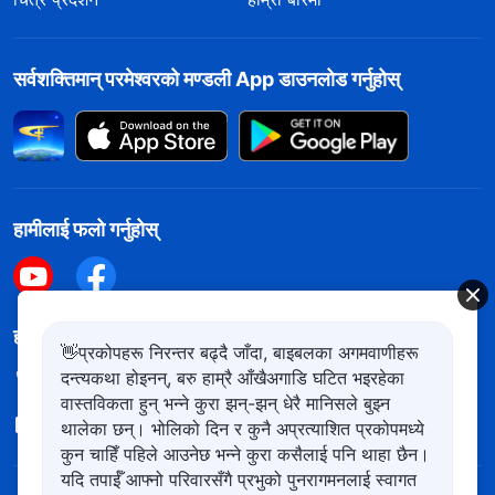
सर्वशक्तिमान्‌ परमेश्‍वरको मण्डली App डाउनलोड गर्नुहोस्
हामीलाई फलो गर्नुहोस्
हामीलाई सम्पर्क गर्नुहोस
👋प्रकोपहरू निरन्तर बढ्दै जाँदा, बाइबलका अगमवाणीहरू
दन्त्यकथा होइनन्, बरु हाम्रै आँखैअगाडि घटित भइरहेका
+977-981-140-9021
वास्तविकता हुन् भन्ने कुरा झन्-झन् धेरै मानिसले बुझ्न
contact.ne@kingdomsalvation.org
थालेका छन्। भोलिको दिन र कुनै अप्रत्याशित प्रकोपमध्ये
कुन चाहिँ पहिले आउनेछ भन्ने कुरा कसैलाई पनि थाहा छैन।
यदि तपाईँ आफ्नो परिवारसँगै प्रभुको पुनरागमनलाई स्वागत