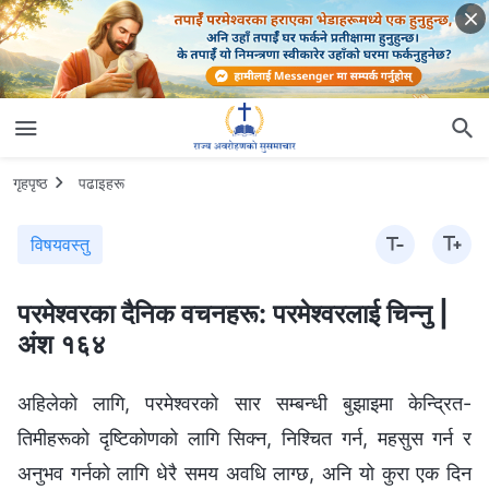
गृहपृष्ठ
पढाइहरू
विषयवस्तु
परमेश्‍वरका दैनिक वचनहरू: परमेश्‍वरलाई चिन्‍नु |
अंश १६४
अहिलेको लागि, परमेश्‍वरको सार सम्‍बन्धी बुझाइमा केन्द्रित-
तिमीहरूको दृष्टिकोणको लागि सिक्‍न, निश्‍चित गर्न, महसुस गर्न र
अनुभव गर्नको लागि धेरै समय अवधि लाग्छ, अनि यो कुरा एक दिन