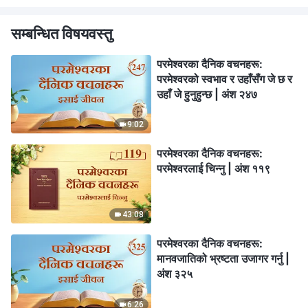
सम्बन्धित विषयवस्तु
परमेश्‍वरका दैनिक वचनहरू:
परमेश्‍वरको स्वभाव र उहाँसँग जे छ र
उहाँ जे हुनुहुन्छ | अंश २४७
9:02
परमेश्‍वरका दैनिक वचनहरू:
परमेश्‍वरलाई चिन्‍नु | अंश ११९
43:08
परमेश्‍वरका दैनिक वचनहरू:
मानवजातिको भ्रष्टता उजागर गर्नु |
अंश ३२५
6:26