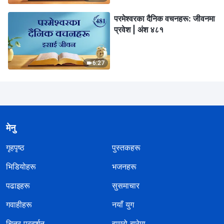
परमेश्‍वरका दैनिक वचनहरू: जीवनमा
प्रवेश | अंश ४८१
6:27
मेनु
गृहपृष्ठ
पुस्तकहरू
भिडियोहरू
भजनहरू
पढाइहरू
सुसमाचार
गवाहीहरू
नयाँ युग
चित्र प्रदर्शन
हाम्रो बारेमा