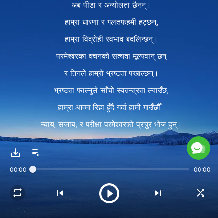
अब पीडा र अन्योलता छैनन्।
हाम्रा धारणा र गलतफहमी हट्छन्,
हाम्रा विद्रोही स्वभाव बदलिन्छन्।
परमेश्‍वरका वचनको सत्यता मूल्यवान् छन्
र तिनले हाम्रो भ्रष्टता पखाल्छन्।
भ्रष्टता फाल्नुले साँचो स्वतन्त्रता ल्याउँछ,
हाम्रा आत्मा रिहा हुँदै गर्दा हामी गाउँछौँ।
न्याय, सजाय, र परीक्षा परमेश्‍वरको प्रचुर भोज हुन्।
हाम्रो जीवन बिस्तारै बढ्छ,
र सर्वशक्तिमान् परमेश्‍वरलाई धन्यवाद
00:00
00:00
र प्रशंसा दिन्छौँ।
२
मण्डली जीवन अद्भुत छ;