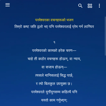
परमेश्‍वरका वचनहरूको भजन
तिम्रो कष्ट जति ठूलो भए पनि परमेश्‍वरलाई प्रेम गर्न लागिपर
१
परमेश्‍वरको कामको हरेक चरण—
चाहे ती कठोर वचनहरू होऊन्, वा न्याय,
वा सजाय होऊन्—
त्यसले मानिसलाई सिद्ध पार्छ,
र त्यो बिलकुल उपयुक्त छ।
परमेश्‍वरले युगौंयुगसम्म कहिल्यै पनि
यस्तो काम गर्नुभएन;