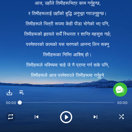
आज, उहाँले तिमीहरूभित्र काम गर्नुहुन्छ,
र तिमीहरूलाई उहाँको बुद्धि अनुभूत गराउनुहुन्छ।
तिमीहरूले भित्री रूपमा केही पीडा भोगेको भए पनि,
तिमीहरूको हृदयले सधैँ स्थिरता र शान्ति महसुस गर्छ;
परमेश्‍वरको कामको यस चरणको आनन्द लिन सक्नु
तिमीहरूका निम्ति आशिष् हो।
तिमीहरूले भविष्यमा चाहे जे नै प्राप्त गर्न सके पनि,
तिमीहरूले आज परमेश्‍वरले तिमीहरूमा गर्नुहुने
सबै काम प्रेम नै हो भनी देख्छौ।
२
00:00
00:00
आज, धेरैजसो मानिससँग त्यो ज्ञान छैन।
तिनीहरू कष्टको कुनै मूल्य हुँदैन,
र संसारले तिनीहरूलाई इन्कार गर्छ,