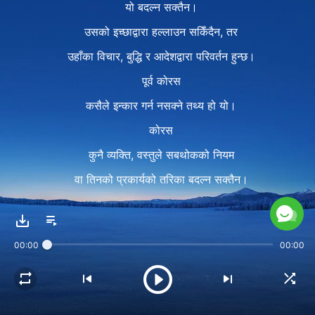
यो बदल्न सक्तैन।
उसको इच्छाद्वारा हल्लाउन सकिँदैन, तर
उहाँका विचार, बुद्धि र आदेशद्वारा परिवर्तन हुन्छ।
पूर्व कोरस
कसैले इन्कार गर्न नसक्ने तथ्य हो यो।
कोरस
कुनै व्यक्ति, वस्तुले सबथोकको नियम
वा तिनको प्रकार्यको तरिका बदल्न सक्तैन।
ती उहाँको अख्तियारले अस्तित्वमा आए,
त्यसकै कारण नष्ट हुन्छन्।
00:00
00:00
परमेश्‍वरको अख्तियार यही नै हो।
पद २
स्वर्ग, पृथ्वी, सबथोक, ब्रह्माण्ड,