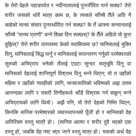
के तेरो देहले पहाडपर्वत र नदीनालालाई पुनर्जीवित पार्न सक्छ? तेरो
शरीर जसको थोरै मात्र काम छ, के त्यसले साँच्‍चै तैंले अति नै
चाहेको मानव संसार पुनर्स्थापित गर्न सक्छ? के तँ आफ्ना सन्तानलाई
साँच्‍चै “मानव प्राणी” बन्‍ने शिक्षा दिन सक्छस्? के तैँले अहिले यो कुरा
बुझिस्? तेरो शरीर वास्तवमा केको स्वामित्वमा छ? मानिसलाई मुक्ति
दिनु, मानिसलाई सिद्ध पार्नु र मानिसलाई रूपान्तरण गर्नुको परमेश्‍वरको
सुरुको अभिप्राय भनेको तँलाई एउटा सुन्दर मातृभूमि दिनु वा
मानिसको देहलाई शान्तिपूर्ण विश्राम दिनु भन्‍ने थिएन; यो त उहाँको
महिमा र उहाँको गवाहीको लागि, मानवजातिको भविष्यको अझ उत्तम
आनन्दका लागि र यसरी तिनीहरूले चाँडै विश्राम गर्न सकून् भन्‍ने
अभिप्रायको लागि थियो। अझै पनि, यो तेरो देहको निम्ति थिएन,
किनकि मानिस परमेश्‍वरको व्यवस्थापनको पूँजी हो र मानिसको देह
अतिरिक्त वस्तु मात्रै हो। (मानिस आत्मा र शरीर दुवै भएको एक
वस्तु हो, जबकि देह नष्ट भएर जाने वस्तु मात्र हो। यसको अर्थ देह