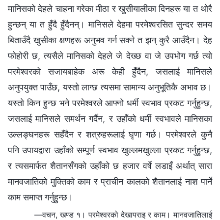
मानिसको देहले चाहना गरेका मीठा र खुसीयालीका दिनहरू या त थोरै
हुन्छन् या त हुँदै हुँदैनन्। मानिसले देहमा परमेश्‍वरसित सुन्दर समय
बिताउँदै खुसीका क्षणहरू अनुभव गर्न सक्‍ने त झन् कुरै आउँदैन। देह
फोहोरी छ, त्यसैले मानिसको देहले जे देख्छ वा जे उपभोग गर्छ त्यो
परमेश्‍वरको सजायबाहेक अरू केही हुँदैन, जसलाई मानिसले
अनुपयुक्त पाउँछ, यस्तो लाग्छ त्यसमा सामान्य अनुभूतिकै अभाव छ।
यस्तो किन हुन्छ भने परमेश्‍वरले आफ्नो धर्मी स्वभाव प्रकट गर्नुहुन्छ,
जसलाई मानिसले समर्थन गर्दैन, र उहाँको धर्मी स्वभावले मानिसका
उल्लङ्घनहरू सहँदैन र शत्रुहरूलाई घृणा गर्छ। परमेश्‍वरले कुनै
पनि उपायद्वारा उहाँको सम्पूर्ण स्वभाव खुल्लमखुल्ला प्रकट गर्नुहुन्छ,
र त्यसमार्फत शैतानसँगको उहाँको छ हजार वर्षे लडाइँ अर्थात् सारा
मानवजातिको मुक्तिको काम र प्राचीन कालको शैतानलाई नाश पार्ने
काम समाप्त गर्नुहुन्छ।
—वचन, खण्ड १। परमेश्‍वरको देखापराइ र काम। मानवजातिलाई