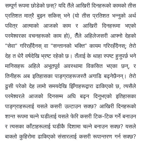
सम्पूर्ण रूपमा छोडेको छस्? यदि तैंले आखिरी दिनहरूको कामको तीस
प्रतिशत मात्रै बुझ्न सकिस् भने (यो तीस प्रतिशत भन्‍नुको अर्थ
पवित्र आत्माको आजको काम र आखिरी दिनहरूमा भएको
परमेश्‍वरका वचनहरूको काम हो), तैँले अहिलेजसरी आफ्‍नो देहको
“सेवा” गरिरहँदैनस् वा “सन्तानको भक्ति” कायम गरिरहँदैनस्; तेरो
देह त धेरै वर्षदेखि भ्रष्ट रहेको छ। तँलाई के थाहा स्पष्ट हुनुपर्छ भने
मानिसहरू अहिले अभूतपूर्व अवस्थामा विकसित भएका छन्, र
तिनीहरू अब इतिहासका पाङ्ग्राहरूजस्तै अगाडि बढ्नेछैनन्। तेरो
ढुसी परेको देह लामो समयदेखि झिँगाहरूद्वारा ढाकिएको छ, त्यसैले
परमेश्‍वरले आजको दिनसम्म अघि बढ्न दिनुभएको इतिहासका
पाङ्ग्राहरूलाई यसले कसरी उल्टाउन सक्छ? आखिरी दिनहरूको
शान्त रूपमा चल्ने घडीलाई यसले फेरि कसरी टिक-टिक गर्ने बनाउन
र त्यसका काँटाहरूलाई घडीकै दिशामा चल्‍ने बनाउन सक्छ? यसले
बाक्‍लो कुहिरोमा ढाकिएको संसारलाई कसरी रूपान्तरण गर्न सक्छ?