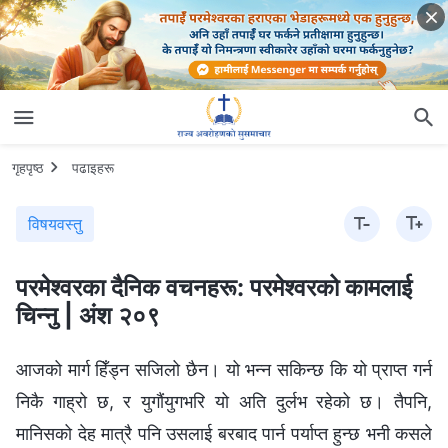
गृहपृष्ठ
पढाइहरू
विषयवस्तु
परमेश्‍वरका दैनिक वचनहरू: परमेश्‍वरको कामलाई
चिन्‍नु | अंश २०९
आजको मार्ग हिँड्न सजिलो छैन। यो भन्‍न सकिन्छ कि यो प्राप्त गर्न
निकै गाह्रो छ, र युगौंयुगभरि यो अति दुर्लभ रहेको छ। तैपनि,
मानिसको देह मात्रै पनि उसलाई बरबाद पार्न पर्याप्त हुन्छ भनी कसले