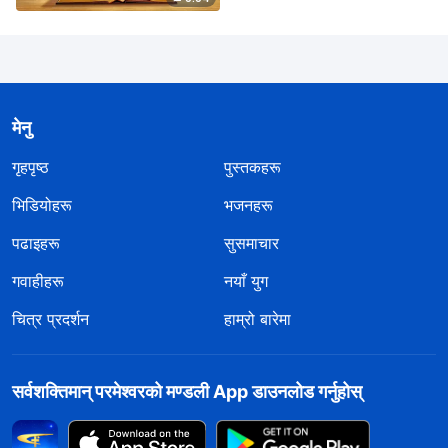
मेनु
गृहपृष्ठ
पुस्तकहरू
भिडियोहरू
भजनहरू
पढाइहरू
सुसमाचार
गवाहीहरू
नयाँ युग
चित्र प्रदर्शन
हाम्रो बारेमा
सर्वशक्तिमान्‌ परमेश्‍वरको मण्डली App डाउनलोड गर्नुहोस्