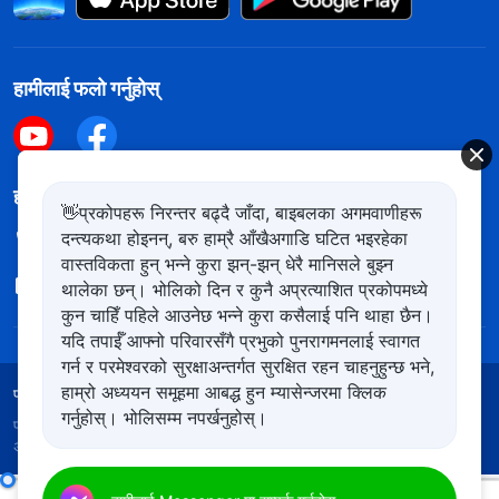
हामीलाई फलो गर्नुहोस्
हामीलाई सम्पर्क गर्नुहोस
👋प्रकोपहरू निरन्तर बढ्दै जाँदा, बाइबलका अगमवाणीहरू
दन्त्यकथा होइनन्, बरु हाम्रै आँखैअगाडि घटित भइरहेका
+977-981-140-9021
वास्तविकता हुन् भन्ने कुरा झन्-झन् धेरै मानिसले बुझ्न
contact.ne@kingdomsalvation.org
थालेका छन्। भोलिको दिन र कुनै अप्रत्याशित प्रकोपमध्ये
कुन चाहिँ पहिले आउनेछ भन्ने कुरा कसैलाई पनि थाहा छैन।
यदि तपाईँ आफ्नो परिवारसँगै प्रभुको पुनरागमनलाई स्वागत
गर्न र परमेश्‍वरको सुरक्षाअन्तर्गत सुरक्षित रहन चाहनुहुन्छ भने,
हाम्रो अध्ययन समूहमा आबद्ध हुन म्यासेन्जरमा क्लिक
प्रयोगका शर्तहरू
गोपनीयता नीति
आभार
कुकिज नीति
गर्नुहोस्। भोलिसम्म नपर्खनुहोस्।
प्रतिलिपि अधिकार © २०२६
सर्वशक्तिमान्‌ परमेश्‍वरको मण्डली
। सबै
अधिकार सुरक्षित।