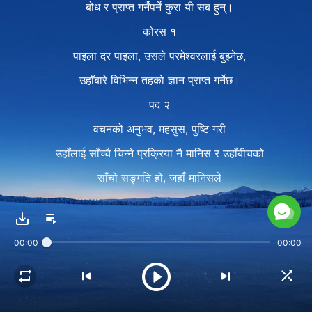
बोध र प्राप्त गर्नैपर्ने कुरा यी सब हुन्।
कोरस १
पाइला दर पाइला, उसले परमेश्‍वरलाई बुझ्नेछ,
उहाँबारे विभिन्न तहको ज्ञान प्राप्त गर्नेछ।
पद २
वचनको अनुभव, महसुस, पुष्टि गरी
उहाँलाई साँच्चै चिन्ने प्रक्रिया नै मानिस र उहाँबीचको
साँचो सङ्गति हो, जहाँ मानिसले
उहाँका अभिप्राय बुझ्छ, उहाँसँग जे छ र
उहाँ जे हुनुहुन्छ साँच्चै बुझ्छ, उहाँको
00:00
00:00
सार र स्वभाव जान्दछ, उहाँको सबथोक
माथिको प्रभुत्वबारे पक्का र
उहाँको पहिचान र स्थानबारे स्पष्ट हुन्छ।