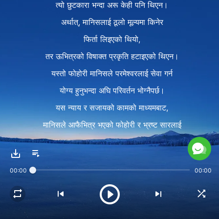
त्यो छुटकारा भन्दा अरू केही पनि थिएन।
अर्थात्, मानिसलाई ठूलो मूल्यमा किनेर
फिर्ता लिइएको थियो,
तर ऊभित्रको विषाक्त प्रकृति हटाइएको थिएन।
यस्तो फोहोरी मानिसले परमेश्‍वरलाई सेवा गर्न
योग्य हुनुभन्दा अघि परिवर्तन भोग्नैपर्छ।
यस न्याय र सजायको कामको माध्यमबाट,
मानिसले आफैभित्र भएको फोहोरी र भ्रष्ट सारलाई
पूर्ण रूपमा चिन्न पुग्नेछ,
र ऊ पूर्णतः परिवर्तन हुन र शुद्ध गरिन सक्षम हुनेछ।
00:00
00:00
यसरी मात्र मानिस
परमेश्‍वरको सिंहासनको अघि फर्केर आउन
योग्य हुन सक्छ।