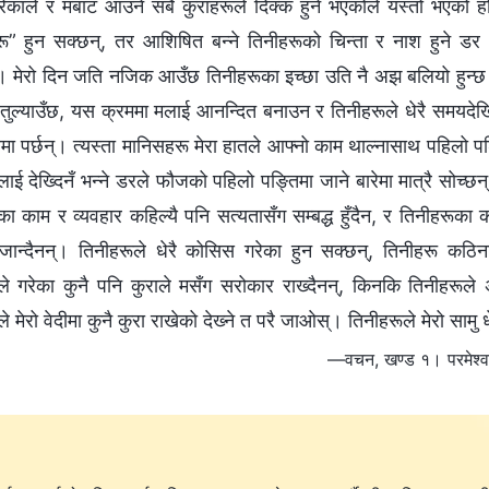
गरेकाले र मबाट आउने सबै कुराहरूले दिक्क हुने भएकोले यस्तो भएको 
ू” हुन सक्छन्, तर आशिषित बन्ने तिनीहरूको चिन्ता र नाश हुने डर
। मेरो दिन जति नजिक आउँछ तिनीहरूका इच्छा उति नै अझ बलियो हुन्छ। 
ुल्याउँछ, यस क्रममा मलाई आनन्दित बनाउन र तिनीहरूले धेरै समयदेखि 
ा पर्छन्। त्यस्ता मानिसहरू मेरा हातले आफ्नो काम थाल्‍नासाथ पहिलो पङ
ाई देख्दिनँ भन्ने डरले फौजको पहिलो पङ्तिमा जाने बारेमा मात्रै सोच्छ
का काम र व्यवहार कहिल्यै पनि सत्यतासँग सम्बद्ध हुँदैन, र तिनीहरूका 
 जान्दैनन्। तिनीहरूले धेरै कोसिस गरेका हुन सक्छन्, तिनीहरू कठिना
ले गरेका कुनै पनि कुराले मसँग सरोकार राख्दैनन्, किनकि तिनीहरूले 
े मेरो वेदीमा कुनै कुरा राखेको देख्‍ने त परै जाओस्। तिनीहरूले मेरो सामु ध
—वचन, खण्ड १। परमेश्‍वर