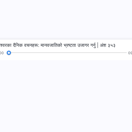
ेश्‍वरका दैनिक वचनहरू: मानवजातिको भ्रष्टता उजागर गर्नु | अंश ३५३
00
09
भजनहरू
पढाइहरू
सुसमाचार
गवाहीहरू
हामीलाई फलो गर्नुहो