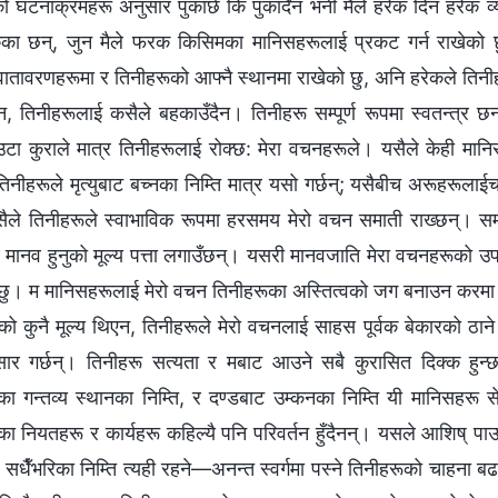
ो घटनाक्रमहरू अनुसार पुकार्छ कि पुकार्दैन भनी मैले हरेक दिन हरेक व्य
का छन्, जुन मैले फरक किसिमका मानिसहरूलाई प्रकट गर्न राखेको 
वातावरणहरूमा र तिनीहरूको आफ्‍नै स्थानमा राखेको छु, अनि हरेकले तिनीहर
, तिनीहरूलाई कसैले बहकाउँदैन। तिनीहरू सम्पूर्ण रूपमा स्वतन्त्र छन् 
टा कुराले मात्र तिनीहरूलाई रोक्छ: मेरा वचनहरूले। यसैले केही मानिस
, तिनीहरूले मृत्युबाट बच्नका निम्ति मात्र यसो गर्छन्; यसैबीच अरूहरूलाई
यसैले तिनीहरूले स्वाभाविक रूपमा हरसमय मेरो वचन समाती राख्छन्। स
 र मानव हुनुको मूल्य पत्ता लगाउँछन्। यसरी मानवजाति मेरा वचनहरूको उ
्छु। म मानिसहरूलाई मेरो वचन तिनीहरूका अस्तित्वको जग बनाउन करमा पा
वको कुनै मूल्य थिएन, तिनीहरूले मेरो वचनलाई साहस पूर्वक बेकारको ठान
सार गर्छन्। तिनीहरू सत्यता र मबाट आउने सबै कुरासित दिक्क हुन्
का गन्तव्य स्थानका निम्ति, र दण्डबाट उम्कनका निम्ति यी मानिसहरू स
का नियतहरू र कार्यहरू कहिल्यै पनि परिवर्तन हुँदैनन्। यसले आशिष् पा
 सधैँभरिका निम्ति त्यही रहने—अनन्त स्वर्गमा पस्ने तिनीहरूको चाहना 