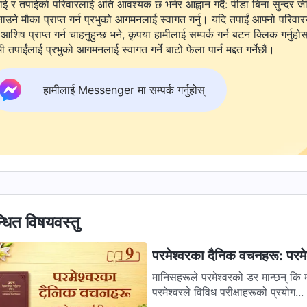
ाई र तपाईको परिवारलाई अति आवश्यक छ भनेर आह्वान गर्दै: पीडा बिना सुन्दर ज
ताउने मौका प्राप्त गर्न प्रभुको आगमनलाई स्वागत गर्नु। यदि तपाईं आफ्नो परिवार
आशिष प्राप्त गर्न चाहनुहुन्छ भने, कृपया हामीलाई सम्पर्क गर्न बटन क्लिक गर्नुहो
ी तपाईंलाई प्रभुको आगमनलाई स्वागत गर्ने बाटो फेला पार्न मद्दत गर्नेछौं।
हामीलाई Messenger मा सम्पर्क गर्नुहोस्
्धित विषयवस्तु
परमेश्‍वरका दैनिक वचनहरू: परमेश्
मानिसहरूले परमेश्‍वरको डर मान्छन् कि म
परमेश्‍वरले विविध परीक्षाहरूको प्रयोग...