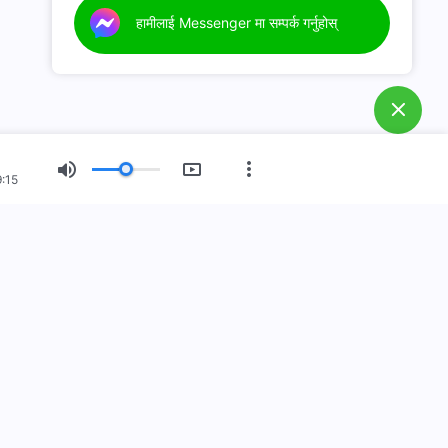
हामीलाई Messenger मा सम्पर्क गर्नुहोस्
:15
नयाँ युग
चित्र प्रदर्शन
हाम्रो बारेमा
स्