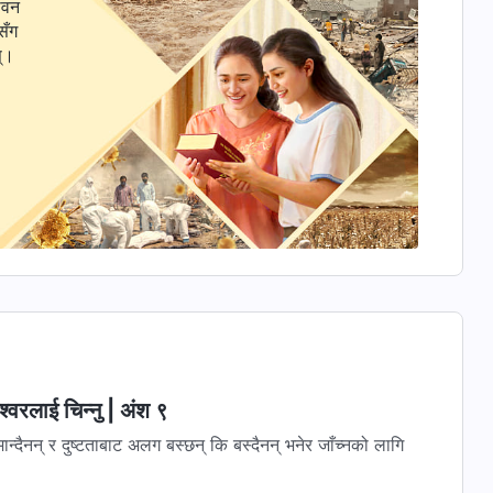
ीवन
सँग
स्।
‍वरलाई चिन्‍नु | अंश ९
ान्दैनन् र दुष्टताबाट अलग बस्छन् कि बस्दैनन् भनेर जाँच्नको लागि