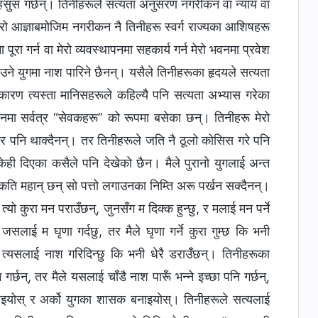
ो महसुस गर्छन्। तिनीहरूले सत्यता अनुसरण नगरीकन वा न्याय वा
रो आज्ञाबमोजिम नगरीकन नै तिनीहरू स्वर्ग राज्यका आशिषहरू
 पूरा गर्न वा मेरो व्यवस्थापनमा सहकार्य गर्न मेरो भवनमा प्रवेश
उने युगमा नाश पारिने छैनन्। यसैले तिनीहरूका हृदयले सत्यता
ैकारण त्यस्ता मानिसहरूले कहिल्यै पनि सत्यता अभ्यास गरेका
वनमा सर्वत्र “सेवकहरू” को रूपमा बसेका छन्। तिनीहरू मेरो
त्तिएर पनि थाक्दैनन्। तर तिनीहरूले जति नै ठूलो कोसिस गरे पनि
 केही दिएका कसैले पनि देखेको छैन। मैले पुरानो युगलाई अन्त
 कति महान् छन् सो पत्तो लगाउनका निम्ति अरू पर्खन सक्दैनन्।
यो कुरा मन पराउँछन्, जुनसँग म दिक्क हुन्छु, र मलाई मन पर्ने
जसलाई म घृणा गर्दछु, तर मैले घृणा गर्ने कुरा गुम्छ कि भनी
म त्यसलाई नाश गरिदिन्छु कि भनी धेरै डराउँछन्। तिनीहरूका
र्छन्, तर मैले यसलाई चाँडै नाश पारूँ भन्ने इच्छा पनि गर्छन्,
चाइयोस् र अर्को युगका शासक बनाइयोस्। तिनीहरूले सत्यलाई