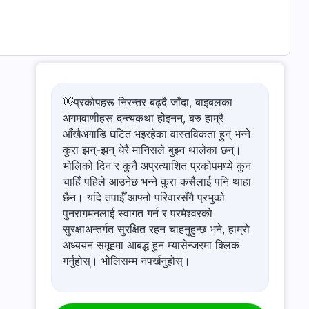
👋प्रकोपहरू निरन्तर बढ्दै जाँदा, बाइबलका
अगमवाणीहरू दन्त्यकथा होइनन्, बरु हाम्रै
आँखैअगाडि घटित भइरहेका वास्तविकता हुन् भन्ने
कुरा झन्-झन् धेरै मानिसले बुझ्न थालेका छन्।
भोलिको दिन र कुनै अप्रत्याशित प्रकोपमध्ये कुन
चाहिँ पहिले आउनेछ भन्ने कुरा कसैलाई पनि थाहा
छैन। यदि तपाईँ आफ्नो परिवारसँगै प्रभुको
पुनरागमनलाई स्वागत गर्न र परमेश्‍वरको
सुरक्षाअन्तर्गत सुरक्षित रहन चाहनुहुन्छ भने, हाम्रो
अध्ययन समूहमा आबद्ध हुन म्यासेन्जरमा क्लिक
गर्नुहोस्। भोलिसम्म नपर्खनुहोस्।