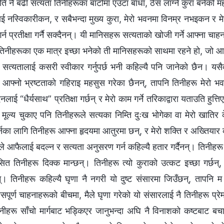
्यति नै बढी सत्यता तिनीहरूका बाटोमा एउटा बाधा, ठेस लाग्ने कुरा बनेक
 नस्विकारीकन, र सबैभन्दा मुख्य कुरा, मेरो भवनमा विनम्र नभइकन र मे
्न प्रतीक्षा गर्नै सक्दैनन्। यी मानिसहरू सत्यताको खोजी गर्ने आफ्‍ना चाहना
्; तिनीहरूका एक मात्र इच्छा भनेको ती मानिसहरूको साथमा रहने हो, जो आ
ा सत्यतालाई कसरी स्वीकार गर्नुपर्छ भनी कहिल्यै पनि जानेको छैन। यस
ा आफ्नो भ्रष्टताको गहिराइ महसुस गरेका छैनन्, तापनि तिनीहरू मेरो भ
लाई “धैर्यसाथ” प्रतिक्षा गर्छन् र मेरो काम गर्ने तरिकाद्वारा यताउति हु
ै मूल्य चुकाए पनि तिनीहरूले सत्यका निम्ति दुःख भोगेका वा मेरो खातिर
र्नका लागि तिनीहरू आफ्ना हृदयमा आतुरमा छन्, र मेरो शक्ति र अख्तियार
े आफैलाई बदल्न र सत्यता अनुसरण गर्न कहिल्यै हतार गर्दैनन्। तिनीहरू त्
सित तिनीहरू दिक्क मान्छन्। तिनीहरू त्यो कुराको उत्कट इच्छा गर्छन्, 
्। तिनीहरू कहिल्यै घृणा नै नगरी यो दुष्ट संसारमा जिउँछन्, तापनि 
सपूर्ण चाहनाहरूको बीचमा, मैले घृणा गरेको यो संसारलाई नै तिनीहरू प्रेम ग
नीहरू साँचो मार्गबाट भड्किएर जानुभन्दा अघि नै विनाशको कष्टबाट ब