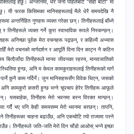
क्तिलाई हेर्छु। अन्जानमा, धेरै जना पहिलेबाटै “सही बाटो” मा
छु। यी फरक किसिमका मानिसहरूलाई मैले धेरै समयदेखि नै
ूमा अन्तर्निहित गुणहरू व्यक्त गरेका छन्। तिनीहरूलाई बाँध्ने
र तिनीहरूले व्यक्त गर्ने कुरा स्वाभाविक रूपले निस्कन्छन्।
हरू अनिच्छा पूर्वक मेरा वचनहरू पढ्छन्, र कहिल्यै अभ्यास
चाहिँ मेरो वचनको मार्गदर्शन र आपूर्ति विना दिन काट्न नै कठिन
मय बित्दैजाँदा तिनीहरूले मानव जीवनका रहस्य, मानवजातिको
पस्थितिमा हुन्छ, अनि म केवल कामकुराहरूलाई तिनीहरूको मार्ग
र्ने कुनै काम गर्दिनँ। जुन मानिसहरूसँग विवेक थिएन, जसको
े अनि कामकुरो कसरी हुन्छ भन्ने चूपचाप हेरेर तिनीहरू आफूले
छन्। यसबाहेक, तिनीहरू मेरो भवनमा बस्न विरक्त मान्छन्।
ेवा गर्दै भए पनि केही समयसम्म मेरो भवनमा बस्छन्। तापनि,
उने तिनीहरूका चाहना बढाउँछ, अनि एकचोटि त्यो राज्यमा पस्ने
बढाउँछ। तिनीहरूले जति-जति मेरो दिन चाँडो आओस् भन्ने इच्छा