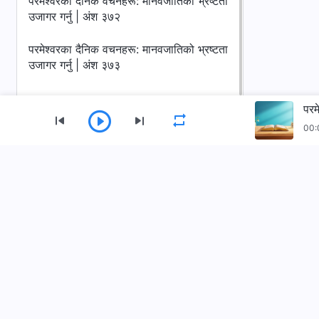
परमेश्‍वरका दैनिक वचनहरू: मानवजातिको भ्रष्टता
उजागर गर्नु | अंश ३७२
परमेश्‍वरका दैनिक वचनहरू: मानवजातिको भ्रष्टता
उजागर गर्नु | अंश ३७३
परम
00:
मेनु
गृहपृष्ठ
पुस्तकहरू
भिडियोहरू
सर्वशक्तिमान्‌ परमेश्‍वरको मण्डली App डाउनलोड गर्नुहोस्