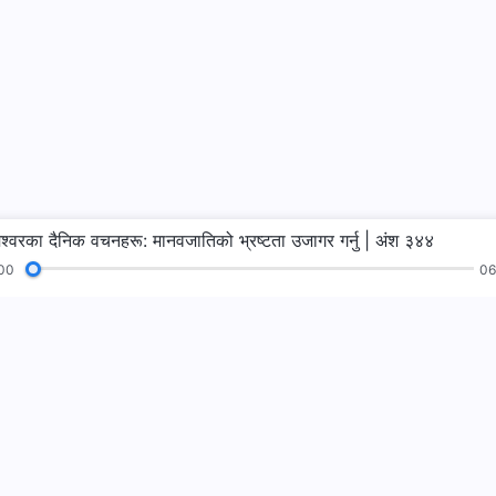
ेश्‍वरका दैनिक वचनहरू: मानवजातिको भ्रष्टता उजागर गर्नु | अंश ३४४
00
06
भजनहरू
पढाइहरू
सुसमाचार
गवाहीहरू
हामीलाई फलो गर्नुहो