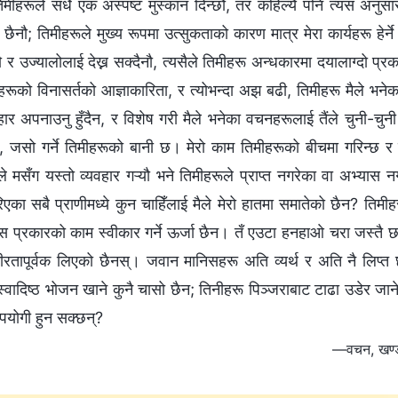
िमीहरूले सधैँ एक अस्पष्ट मुस्कान दिन्छौ, तर कहिल्यै पनि त्यस अनुसार
 छैनौ; तिमीहरूले मुख्य रूपमा उत्सुकताको कारण मात्र मेरा कार्यहरू हे
 र उज्यालोलाई देख्न सक्दैनौ, त्यसैले तिमीहरू अन्धकारमा दयालाग्दो प्र
हरूको विनासर्तको आज्ञाकारिता, र त्योभन्दा अझ बढी, तिमीहरू मैले भनेका सब
यवहार अपनाउनु हुँदैन, र विशेष गरी मैले भनेका वचनहरूलाई तैंले चुनी-चुन
पर्छ, जसो गर्ने तिमीहरूको बानी छ। मेरो काम तिमीहरूको बीचमा गरिन्छ र
ले मसँग यस्तो व्यवहार गऱ्यौ भने तिमीहरूले प्राप्त नगरेका वा अभ्यास
रिएका सबै प्राणीमध्ये कुन चाहिँलाई मैले मेरो हातमा समातेको छैन? तिमीह
 प्रकारको काम स्वीकार गर्ने ऊर्जा छैन। तँ एउटा हनहाओ चरा जस्तै छस्
भीरतापूर्वक लिएको छैनस्। जवान मानिसहरू अति व्यर्थ र अति नै लिप्त
वादिष्ठ भोजन खाने कुनै चासो छैन; तिनीहरू पिञ्‍जराबाट टाढा उडेर जाने
योगी हुन सक्छन्?
—वचन, खण्ड 