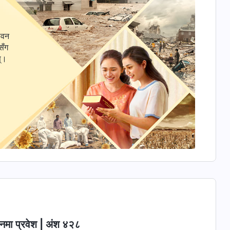
ीवन
सँग
स्।
वनमा प्रवेश | अंश ४२८