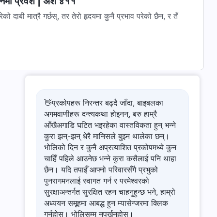
वनमा प्रवेश | अंश ४११
को दाबी मात्रै गर्छस्, तर तेरो हृदयमा कुनै प्रभाव परेको छैन, र तँ
👋प्रकोपहरू निरन्तर बढ्दै जाँदा, बाइबलका
अगमवाणीहरू दन्त्यकथा होइनन्, बरु हाम्रै
आँखैअगाडि घटित भइरहेका वास्तविकता हुन् भन्ने
कुरा झन्-झन् धेरै मानिसले बुझ्न थालेका छन्।
भोलिको दिन र कुनै अप्रत्याशित प्रकोपमध्ये कुन
चाहिँ पहिले आउनेछ भन्ने कुरा कसैलाई पनि थाहा
छैन। यदि तपाईँ आफ्नो परिवारसँगै प्रभुको
पुनरागमनलाई स्वागत गर्न र परमेश्‍वरको
सुरक्षाअन्तर्गत सुरक्षित रहन चाहनुहुन्छ भने, हाम्रो
अध्ययन समूहमा आबद्ध हुन म्यासेन्जरमा क्लिक
गर्नुहोस्। भोलिसम्म नपर्खनुहोस्।