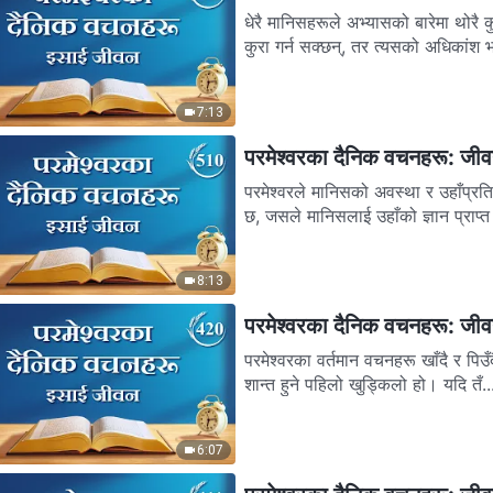
धेरै मानिसहरूले अभ्यासको बारेमा थोरै क
कुरा गर्न सक्छन्, तर त्यसको अधिकांश भ
7:13
परमेश्‍वरका दैनिक वचनहरू: जी
परमेश्‍वरले मानिसको अवस्था र उहाँप्र
छ, जसले मानिसलाई उहाँको ज्ञान प्राप्त गर
8:13
परमेश्‍वरका दैनिक वचनहरू: जी
परमेश्‍वरका वर्तमान वचनहरू खाँदै र पिउँ
शान्त हुने पहिलो खुड्किलो हो। यदि तँ..
6:07