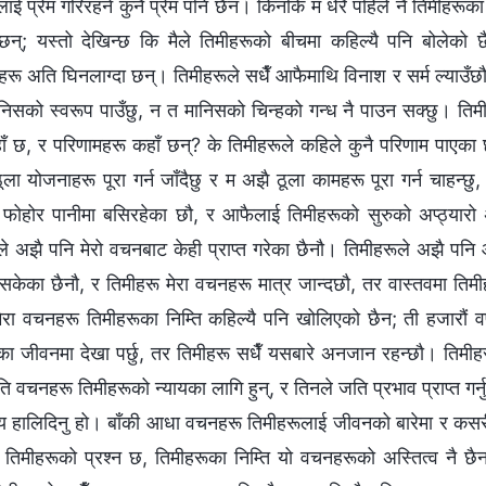
लाई प्रेम गरिरहने कुनै प्रेम पनि छैन। किनकि म धेरै पहिले नै तिमीहरू
न्; यस्तो देखिन्छ कि मैले तिमीहरूको बीचमा कहिल्यै पनि बोलेको छ
हरू अति घिनलाग्दा छन्। तिमीहरूले सधैँ आफैमाथि विनाश र सर्म ल्याउँछ
निसको स्वरूप पाउँछु, न त मानिसको चिन्‍हको गन्ध नै पाउन सक्छु। तिमी
हाँ छ, र परिणामहरू कहाँ छन्? के तिमीहरूले कहिले कुनै परिणाम पाए
ा योजनाहरू पूरा गर्न जाँदैछु र म अझै ठूला कामहरू पूरा गर्न चाहन्छु,
 फोहोर पानीमा बसिरहेका छौ, र आफैलाई तिमीहरूको सुरुको अप्ठ्
ले अझै पनि मेरो वचनबाट केही प्राप्त गरेका छैनौ। तिमीहरूले अझै पन
केका छैनौ, र तिमीहरू मेरा वचनहरू मात्र जान्दछौ, तर वास्तवमा तिमीहरू
 मेरा वचनहरू तिमीहरूका निम्ति कहिल्यै पनि खोलिएको छैन; ती हजारौं 
का जीवनमा देखा पर्छु, तर तिमीहरू सधैँ यसबारे अनजान रहन्छौ। तिमीह
वचनहरू तिमीहरूको न्यायका लागि हुन्, र तिनले जति प्रभाव प्राप्त गर्नु
य हालिदिनु हो। बाँकी आधा वचनहरू तिमीहरूलाई जीवनको बारेमा र कसरी 
म तिमीहरूको प्रश्‍न छ, तिमीहरूका निम्ति यो वचनहरूको अस्तित्व नै छै