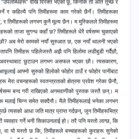
का “उपलब्धिहरू” देखि विरक्त भएको छु, किनकि ती अति तुच्छ र
ैनँ र कहिल्यै पनि तिमीहरूमा काम गरेको छैनँ। तिमीहरूका
ौ, र तिमीहरूको लगभग कुनै मूल्य छैन। म मुस्किलले तिमीहरूमा
हरूको ताजा सुगन्ध कहाँ छ? तिमीहरूले धेरै वर्षसम्म चुकाएको
का छौ? अब मेरो कामको नयाँ सुरुआत छ, एक नयाँ थालनी भएको
 तापनि तिमीहरू पहिलेजस्तै अझै पनि हिलोमा लडीबुडी गर्दैछौ,
यारो अवस्थाबाट छुटाउन लगभग असफल भएका छौ। त्यसकारण,
ि आफूलाई आफ्नो सुरुको हिलोको फोहोर ठाउँ र फोहोर पानीबाट
 मेरा वचनहरूको स्वतन्त्रताको क्षेत्रमा प्रवेश गरेका छैनौ,
वर्षसम्म बन्द गरी राखिएको अगमवाणीको पुस्तक जस्तै छन्। म
रू मलाई चिन्न समेत सक्दैनौ। मैले तिमीहरूलाई भनेका लगभग
पर्छ त्यसको आधा जति मात्र प्राप्त गर्दछन्, जुन तिमीहरूभित्र
व्यवहार गर्ने भनी सिकाउनलाई हो। तरै पनि यस्तो लाग्छ, कि
न, वा यो यस्तो छ कि, तिमीहरूले बच्चाहरूको कुराहरू सुनेको