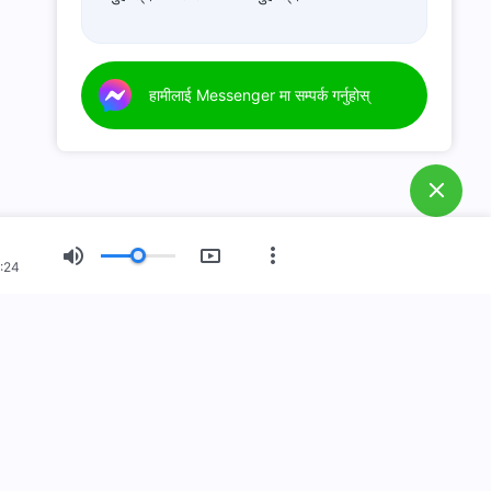
हामीलाई Messenger मा सम्पर्क गर्नुहोस्
:24
नयाँ युग
चित्र प्रदर्शन
हाम्रो बारेमा
स्