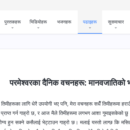
पुस्तकहरू
भिडियोहरू
भजनहरू
पढाइहरू
सुसमाचार
गन्तव्य र परिणामहरू
परमेश्‍वरका दैनिक वचनहरू: मानवजातिको भ्
 तिमीहरूका लागि धेरै उपयोगी भए पनि, मेरा वचनहरू सधैँ तिमीहरूमा हराउँछ
्राप्त गर्न गाह्रो छ, र आज मैले तिमीहरूमा लगभग आशा गुमाइसकेको छु। म
सयोग्य हुन सक्ने कसैलाई भेट्टाउन गाह्रो छ। मलाई यस्तो लाग्छ कि मसित