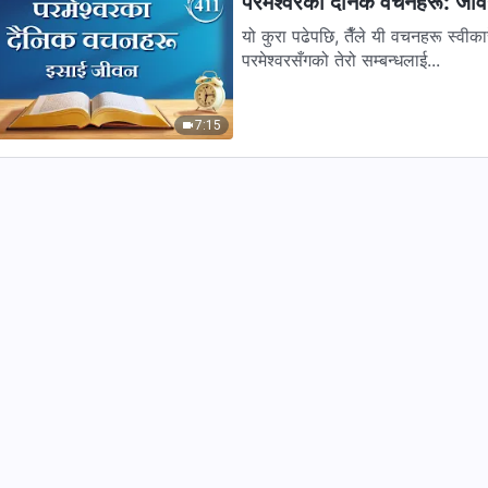
परमेश्‍वरका दैनिक वचनहरू: जी
यो कुरा पढेपछि, तैँले यी वचनहरू स्वीकारे
परमेश्‍वरसँगको तेरो सम्बन्धलाई...
7:15