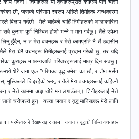
 कार्य गर्दैनौ। तिमीहरूले यी कुराहरूप्रति कहिल्यै पनि चासो
र्ने गरेका छौ, जसको परिणाम स्वरूप अहिले तिमीहरू अन्धकारमा
कारले विलाप गर्दछौ। मैले चाहेको चाहिँ तिमीहरूको आज्ञाकारिता
ै कुरामा पूर्ण निश्चित होओ भन्ने म माग गर्दछु। तैंले उपेक्षा
ी लिनु हुँदैन, न त मेरा वचनहरू र मेरो कामप्रति नै तँ उदासीन
 मैले मेरा धेरै वचनहरू तिमीहरूलाई प्रदान गरेको छु, तर यदि
 नगरेका कुराहरू म अन्यजाति परिवारहरूलाई मात्र दिन सक्छु।
रूमध्ये धेरै जना एक “परिपक्व वृद्ध उमेर” का छौ, र तँमा मसँग
, मुस्किलले जिइरहेको छस्, र तैंले मेरा वचनहरूलाई कहिल्यै
 छन् र मेरो काममा अझ थोरै मन लगाउँछन्। तिनीहरूलाई मेरो
 सानो चरोजस्तै हुन्। यस्ता जवान र वृद्ध मानिसहरू मेरो लागि
१। परमेश्‍वरको देखापराइ र काम। जवान र वृद्धको निम्ति वचनहरू