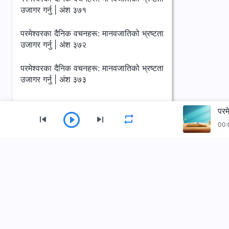
उजागर गर्नु | अंश ३७१
परमेश्‍वरका दैनिक वचनहरू: मानवजातिको भ्रष्टता
उजागर गर्नु | अंश ३७२
परमेश्‍वरका दैनिक वचनहरू: मानवजातिको भ्रष्टता
उजागर गर्नु | अंश ३७३
परम
00:
मेनु
गृहपृष्ठ
पुस्तकहरू
भिडियोहरू
सर्वशक्तिमान्‌ परमेश्‍वरको मण्डली App डाउनलोड गर्नुहोस्