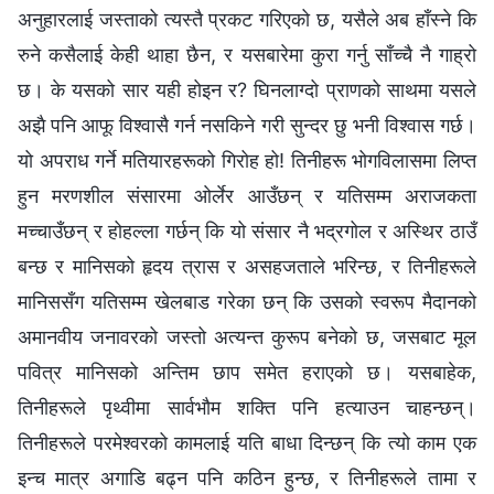
अनुहारलाई जस्ताको त्यस्तै प्रकट गरिएको छ, यसैले अब हाँस्‍ने कि
रुने कसैलाई केही थाहा छैन, र यसबारेमा कुरा गर्नु साँच्‍चै नै गाह्रो
छ। के यसको सार यही होइन र? घिनलाग्दो प्राणको साथमा यसले
अझै पनि आफू विश्‍वासै गर्न नसकिने गरी सुन्दर छु भनी विश्‍वास गर्छ।
यो अपराध गर्ने मतियारहरूको गिरोह हो! तिनीहरू भोगविलासमा लिप्त
हुन मरणशील संसारमा ओर्लेर आउँछन् र यतिसम्म अराजकता
मच्‍चाउँछन् र होहल्‍ला गर्छन् कि यो संसार नै भद्रगोल र अस्थिर ठाउँ
बन्छ र मानिसको हृदय त्रास र असहजताले भरिन्छ, र तिनीहरूले
मानिससँग यतिसम्म खेलबाड गरेका छन् कि उसको स्वरूप मैदानको
अमानवीय जनावरको जस्तो अत्यन्त कुरूप बनेको छ, जसबाट मूल
पवित्र मानिसको अन्तिम छाप समेत हराएको छ। यसबाहेक,
तिनीहरूले पृथ्वीमा सार्वभौम शक्ति पनि हत्याउन चाहन्छन्।
तिनीहरूले परमेश्‍वरको कामलाई यति बाधा दिन्छन् कि त्यो काम एक
इन्च मात्र अगाडि बढ्न पनि कठिन हुन्छ, र तिनीहरूले तामा र