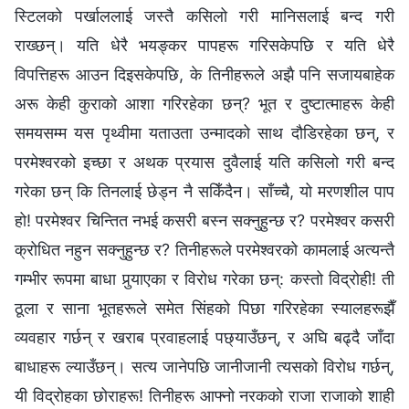
स्टिलको पर्खाललाई जस्तै कसिलो गरी मानिसलाई बन्द गरी
राख्छन्। यति धेरै भयङ्कर पापहरू गरिसकेपछि र यति धेरै
विपत्तिहरू आउन दिइसकेपछि, के तिनीहरूले अझै पनि सजायबाहेक
अरू केही कुराको आशा गरिरहेका छन्? भूत र दुष्टात्माहरू केही
समयसम्‍म यस पृथ्वीमा यताउता उन्मादको साथ दौडिरहेका छन्, र
परमेश्‍वरको इच्छा र अथक प्रयास दुवैलाई यति कसिलो गरी बन्द
गरेका छन् कि तिनलाई छेड्न नै सकिँदैन। साँच्‍चै, यो मरणशील पाप
हो! परमेश्‍वर चिन्तित नभई कसरी बस्‍न सक्‍नुहुन्छ र? परमेश्‍वर कसरी
क्रोधित नहुन सक्‍नुहुन्‍छ र? तिनीहरूले परमेश्‍वरको कामलाई अत्यन्तै
गम्भीर रूपमा बाधा पुर्‍याएका र विरोध गरेका छन्: कस्तो विद्रोही! ती
ठूला र साना भूतहरूले समेत सिंहको पिछा गरिरहेका स्यालहरूझैँ
व्यवहार गर्छन् र खराब प्रवाहलाई पछ्याउँछन्, र अघि बढ्दै जाँदा
बाधाहरू ल्याउँछन्। सत्य जानेपछि जानीजानी त्यसको विरोध गर्छन्,
यी विद्रोहका छोराहरू! तिनीहरू आफ्नो नरकको राजा राजाको शाही