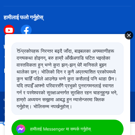
हामीलाई फलो गर्नुहोस्
हामीलाई सम्पर्क गर्नुहोस
👋प्रकोपहरू निरन्तर बढ्दै जाँदा, बाइबलका अगमवाणीहरू
दन्त्यकथा होइनन्, बरु हाम्रै आँखैअगाडि घटित भइरहेका
+977-981-140-9021
वास्तविकता हुन् भन्ने कुरा झन्-झन् धेरै मानिसले बुझ्न
contact.ne@kingdomsalvation.org
थालेका छन्। भोलिको दिन र कुनै अप्रत्याशित प्रकोपमध्ये
कुन चाहिँ पहिले आउनेछ भन्ने कुरा कसैलाई पनि थाहा छैन।
यदि तपाईँ आफ्नो परिवारसँगै प्रभुको पुनरागमनलाई स्वागत
गर्न र परमेश्‍वरको सुरक्षाअन्तर्गत सुरक्षित रहन चाहनुहुन्छ भने,
हाम्रो अध्ययन समूहमा आबद्ध हुन म्यासेन्जरमा क्लिक
प्रयोगका शर्तहरू
गोपनीयता नीति
आभार
कुकिज नीति
गर्नुहोस्। भोलिसम्म नपर्खनुहोस्।
प्रतिलिपि अधिकार © २०२६
सर्वशक्तिमान्‌ परमेश्‍वरको मण्डली
। सबै
अधिकार सुरक्षित।
परमेश्‍वरका दैनिक वचनहरू: मानवजातिको भ्रष्टता उजागर गर्नु | अंश ३११
हामीलाई Messenger मा सम्पर्क गर्नुहोस्