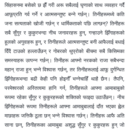
सिंहासनमा बसेको छ झैँ गरी अरू सबैलाई घृणाको साथ व्यवहार गर्दै
आफूप्रति गर्व गर्ने र आत्मसन्तुष्ट बन्‍ने गर्छन्। तिनीहरूमध्ये कति
जना सत्यताको खोजी गर्छन् र धार्मिकताको पछि लाग्छन्? तिनीहरू
सबै सुँगुर र कुकुरभन्दा नीच जनावरहरू हुन्, गन्हाउने झिँगाहरूको
हूलको अगुवाहरू हुन्, र तिनीहरूले आत्मसन्तुष्ट बनी आफैलाई बधाई
दिँदै टाउको हल्लाउँछन् र गोबरको थुप्रोको बीचमा सबै किसिमका
समस्याहरू उत्पन्‍न गर्छन्। तिनीहरू आफ्नो नरकको राजा सबैभन्दा
महान् राजा हुन् भन्‍ने विश्‍वास गर्छन्, तर तिनीहरूलाई आफू दुर्गन्धित
झिँगोहरूभन्दा बढी केही पनि होइनौँ भन्‍नेचाहिँ थाहै छैन। तैपनि,
परमेश्‍वरको अस्तित्वमा हानि गर्न, तिनीहरूले आफ्ना आमाबाबुको
रूपमा रहेका सुँगुर र कुकुरहरूको शक्तिको फाइदा उठाउँछन्। नीच
झिँगोहरूको रूपमा तिनीहरूले आफ्ना आमाबुबालाई दाँत भएका ह्वेल
माछाहरू जत्तिकै ठूला छन् भन्‍ने विश्‍वास गर्छन्। तिनीहरू आफै अति
साना छन्, तिनीहरूका आमाबुबा अशुद्ध सुँगुर र कुकुरहरू हुन् जो