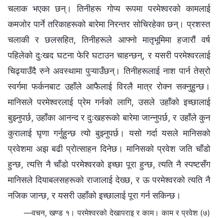
चलाक भएका छन्। तिनीहरू गोप्य रूपमा परमेश्‍वरको कामलाई
कमजोर पार्ने तरिकाहरूको बारेमा निरन्तर सोचिरहेका छन्। प्रशस्त
चलाकी र छलसहित, तिनीहरूले आफ्नो मातृभूमिमा हजारौं वर्ष
पहिलेको दुःखद घटना फेरि घटाउन चाहन्छन्, र यसरी परमेश्‍वरलाई
चिढ्याउँदै रुने अवस्थामा पुऱ्याउँछन्। तिनीहरूलाई नाश पार्न तेस्रो
स्वर्गमा फर्कनबाट उहाँले आफैलाई विरलै मात्र रोक्‍न सक्‍नुहुन्छ।
मानिसले परमेश्‍वरलाई प्रेम गर्नको लागि, उसले उहाँको इच्छालाई
बुझ्नुपर्छ, उहाँका आनन्द र दुःखहरूको बारेमा जान्‍नुपर्छ, र उहाँले कुन
कुरालाई घृणा गर्नुहुन्छ त्यो बुझ्नुपर्छ। यसो गर्दा यसले मानिसको
प्रवेशमा अझ बढी प्रोत्साहन दिनेछ। मानिसको प्रवेश जति चाँडो
हुन्छ, त्यत्ति नै चाँडो परमेश्‍वरको इच्छा पूरा हुन्छ, त्यति नै स्पष्टसँग
मानिसले दियाबलसहरूको राजालाई देख्छ, र ऊ परमेश्‍वरको त्यति नै
नजिक जान्छ, र यसरी उहाँको इच्छालाई पूरा गर्न सकिन्छ।
—वचन, खण्ड १। परमेश्‍वरको देखापराइ र काम। काम र प्रवेश (७)