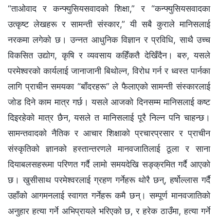
“ताओवाद र कन्फ्युसियसवादको शिक्षा,” र “कन्फ्युसियसवादका
उत्कृष्ट लेखहरू र सामन्ती संस्कार,” यी सबै कुराले मानिसलाई
नरकमा लगेको छ। उन्‍नत आधुनिक विज्ञान र प्रविधि, साथै उच्‍च
विकसित उद्योग, कृषि र व्यवसाय कहिँकतै देखिँदैन। बरु, यसले
परमेश्‍वरको कार्यलाई जानाजानी बिथोल्न, विरोध गर्न र ध्वस्त पार्नका
लागि प्राचीन समयका “बाँदरहरू” ले फैलाएको सामन्ती संस्कारलाई
जोड दिने काम मात्र गर्छ। यसले आजको दिनसम्म मानिसलाई कष्ट
दिइरहेको मात्र छैन, यसले त मानिसलाई पूरै निल्न पनि चाहन्छ।
सामन्तवादको नैतिक र आचार शिक्षाको प्रचारप्रसार र प्राचीन
संस्कृतिको ज्ञानको हस्तान्तरणले मानवजातिलाई ठूला र साना
दियाबलसहरूमा परिणत गर्दै लामो समयदेखि सङ्क्रमित गर्दै आएको
छ। खुसीसाथ परमेश्‍वरलाई ग्रहण गर्नेहरू थोरै छन्, हर्षोल्लास गर्दै
उहाँको आगमनलाई स्वागत गर्नेहरू कमै छन्। सम्पूर्ण मानवजातिको
अनुहार हत्या गर्ने अभिप्रायले भरिएको छ, र हरेक ठाउँमा, हत्या गर्ने