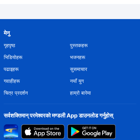
मेनु
गृहपृष्ठ
पुस्तकहरू
भिडियोहरू
भजनहरू
पढाइहरू
सुसमाचार
गवाहीहरू
नयाँ युग
चित्र प्रदर्शन
हाम्रो बारेमा
सर्वशक्तिमान्‌ परमेश्‍वरको मण्डली App डाउनलोड गर्नुहोस्