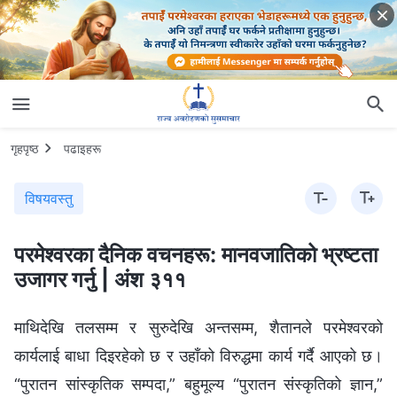
गृहपृष्ठ
पढाइहरू
विषयवस्तु
परमेश्‍वरका दैनिक वचनहरू: मानवजातिको भ्रष्टता
उजागर गर्नु | अंश ३११
माथिदेखि तलसम्म र सुरुदेखि अन्तसम्म, शैतानले परमेश्‍वरको
कार्यलाई बाधा दिइरहेको छ र उहाँको विरुद्धमा कार्य गर्दै आएको छ।
“पुरातन सांस्कृतिक सम्पदा,” बहुमूल्य “पुरातन संस्कृतिको ज्ञान,”