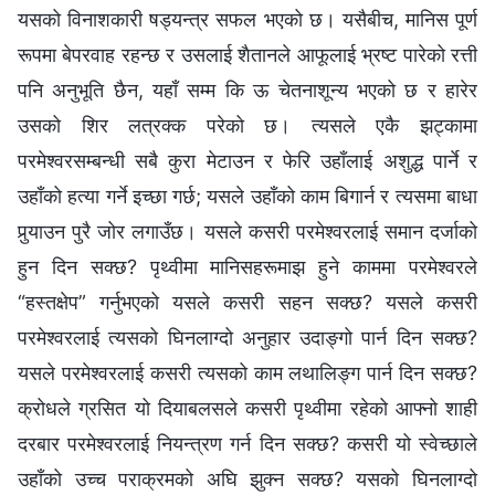
यसको विनाशकारी षड्यन्त्र सफल भएको छ। यसैबीच, मानिस पूर्ण
रूपमा बेपरवाह रहन्छ र उसलाई शैतानले आफूलाई भ्रष्ट पारेको रत्ती
पनि अनुभूति छैन, यहाँ सम्म कि ऊ चेतनाशून्य भएको छ र हारेर
उसको शिर लत्रक्‍क परेको छ। त्यसले एकै झट्कामा
परमेश्‍वरसम्बन्धी सबै कुरा मेटाउन र फेरि उहाँलाई अशुद्ध पार्ने र
उहाँको हत्या गर्ने इच्छा गर्छ; यसले उहाँको काम बिगार्न र त्यसमा बाधा
पुर्‍याउन पुरै जोर लगाउँछ। यसले कसरी परमेश्‍वरलाई समान दर्जाको
हुन दिन सक्छ? पृथ्वीमा मानिसहरूमाझ हुने काममा परमेश्‍वरले
“हस्तक्षेप” गर्नुभएको यसले कसरी सहन सक्छ? यसले कसरी
परमेश्‍वरलाई त्यसको घिनलाग्दो अनुहार उदाङ्गो पार्न दिन सक्छ?
यसले परमेश्‍वरलाई कसरी त्यसको काम लथालिङ्ग पार्न दिन सक्छ?
क्रोधले ग्रसित यो दियाबलसले कसरी पृथ्वीमा रहेको आफ्नो शाही
दरबार परमेश्‍वरलाई नियन्त्रण गर्न दिन सक्छ? कसरी यो स्वेच्छाले
उहाँको उच्‍च पराक्रमको अघि झुक्‍न सक्छ? यसको घिनलाग्दो