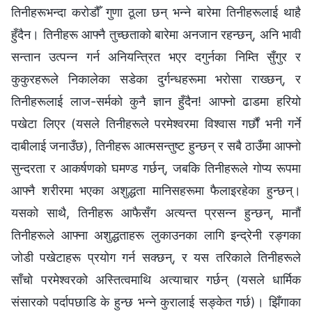
तिनीहरूभन्दा करोडौँ गुणा ठूला छन् भन्‍ने बारेमा तिनीहरूलाई थाहै
हुँदैन। तिनीहरू आफ्नै तुच्छताको बारेमा अनजान रहन्छन्, अनि भावी
सन्तान उत्पन्‍न गर्न अनियन्त्रित भएर दगुर्नका निम्ति सुँगुर र
कुकुरहरूले निकालेका सडेका दुर्गन्धहरूमा भरोसा राख्छन्, र
तिनीहरूलाई लाज-सर्मको कुनै ज्ञान हुँदैन! आफ्नो ढाडमा हरियो
पखेटा लिएर (यसले तिनीहरूले परमेश्‍वरमा विश्‍वास गर्छौं भनी गर्ने
दाबीलाई जनाउँछ), तिनीहरू आत्मसन्तुष्ट हुन्छन् र सबै ठाउँमा आफ्नो
सुन्दरता र आकर्षणको घमण्ड गर्छन्, जबकि तिनीहरूले गोप्य रूपमा
आफ्नै शरीरमा भएका अशुद्धता मानिसहरूमा फैलाइरहेका हुन्‍छन्।
यसको साथै, तिनीहरू आफैसँग अत्यन्त प्रसन्‍न हुन्छन्, मानौं
तिनीहरूले आफ्ना अशुद्धताहरू लुकाउनका लागि इन्द्रेनी रङ्गका
जोडी पखेटाहरू प्रयोग गर्न सक्छन्, र यस तरिकाले तिनीहरूले
साँचो परमेश्‍वरको अस्तित्वमाथि अत्याचार गर्छन् (यसले धार्मिक
संसारको पर्दापछाडि के हुन्छ भन्‍ने कुरालाई सङ्केत गर्छ)। झिँगाका