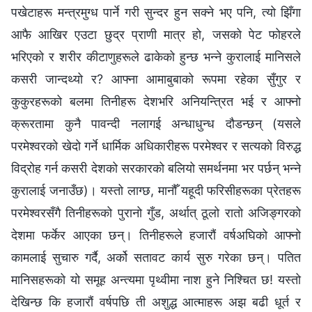
पखेटाहरू मन्त्रमुग्ध पार्ने गरी सुन्दर हुन सक्‍ने भए पनि, त्यो झिँगा
आफै आखिर एउटा छुद्र प्राणी मात्र हो, जसको पेट फोहरले
भरिएको र शरीर कीटाणुहरूले ढाकेको हुन्छ भन्‍ने कुरालाई मानिसले
कसरी जान्दथ्यो र? आफ्ना आमाबुबाको रूपमा रहेका सुँगुर र
कुकुरहरूको बलमा तिनीहरू देशभरि अनियन्त्रित भई र आफ्नो
क्रूरतामा कुनै पावन्दी नलागई अन्धाधुन्ध दौडन्छन् (यसले
परमेश्‍वरको खेदो गर्ने धार्मिक अधिकारीहरू परमेश्‍वर र सत्यको विरुद्ध
विद्रोह गर्न कसरी देशको सरकारको बलियो समर्थनमा भर पर्छन् भन्‍ने
कुरालाई जनाउँछ)। यस्तो लाग्छ, मानौँ यहूदी फरिसीहरूका प्रेतहरू
परमेश्‍वरसँगै तिनीहरूको पुरानो गुँड, अर्थात् ठूलो रातो अजिङ्गरको
देशमा फर्केर आएका छन्। तिनीहरूले हजारौं वर्षअघिको आफ्नो
कामलाई सुचारु गर्दै, अर्को सतावट कार्य सुरु गरेका छन्। पतित
मानिसहरूको यो समूह अन्त्यमा पृथ्वीमा नाश हुने निश्‍चित छ! यस्तो
देखिन्छ कि हजारौं वर्षपछि ती अशुद्ध आत्माहरू अझ बढी धूर्त र