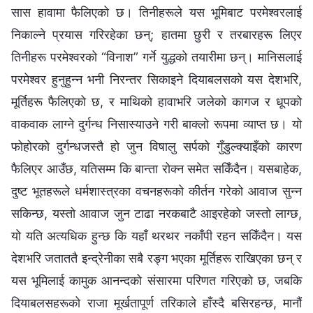
सास हावामा फैलिएको छ। तिनीहरूले यस भूमिबाट परमेश्‍वरलाई
निकाल्ने प्रयास गरिरहेका छन्; हातमा छुरी र तरबारहरू लिएर
तिनीहरू परमेश्‍वरको “विनाश” गर्ने युद्धको तयारीमा छन्। मानिसलाई
परमेश्‍वर हुनुहुन्‍न भनी निरन्तर सिकाइने दियाबलसको यस देशभरि,
मूर्तिहरू फैलिएको छ, र माथिको हावाभरि जलेको कागज र धूपको
वाकवाक लाग्‍ने दुर्गन्ध निसास्याउने गरी बाक्लो रूपमा व्याप्त छ। यो
फोहोरको दुर्गन्धजस्तै हो जुन विषालु सर्पको गुँडुल्क्याइँको कारण
फैलिएर आउँछ, यतिसम्म कि बान्ता रोक्‍न समेत सकिँदैन। यसबाहेक,
दुष्ट भूतहरूले धर्मशास्‍त्रका वचनहरूको कीर्तन गरेको आवाज सुन्‍न
सकिन्छ, यस्तो आवाज जुन टाढा नरकबाटै आइरहेको जस्तो लाग्छ,
यो यति अत्यधिक हुन्छ कि यहाँ थरथर नकाँपी रहन सकिँदैन। यस
देशभरि जताततै इन्द्रेनीका सबै रङ्ग भएका मूर्तिहरू राखिएका छन् र
यस भूमिलाई कामुक आनन्दको संसारमा परिणत गरिएको छ, जबकि
दियाबलसहरूको राजा मूर्खतापूर्ण तरिकाले हाँस्दै बसिरहन्‍छ, मानौं