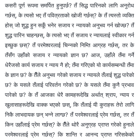
कसरी पूर्ण रूपमा समर्पित हुनुपर्छ? तँ सिद्ध पारिनको लागि अनुरोध
गर्छस्, के त्यसो भए तँ पवित्रताको खोजी गर्छस्? के तँ त्यस्तो व्यक्ति
होस् जो शुद्ध हुन सकूँ भनेर सजाय र न्यायको अनुभव गर्न खोज्छ? तँ
शुद्ध पारिन चाहन्छस्, के त्यसो भए तँ सजाय र न्यायलाई स्वीकार गर्न
इच्‍छुक छस्? तँ परमेश्‍वरलाई चिन्‍नको निम्ति आग्रह गर्छस्, तर के
तँसँग उहाँको सजाय र न्यायको ज्ञान छ? आज, उहाँले तँमा गर्ने
धेरैजसो कार्य सजाय र न्याय नै हो; तँमा गरिएको यो कार्यसम्‍बन्धी तँमा
के ज्ञान छ? के तैँले अनुभव गरेको सजाय र न्यायले तँलाई शुद्ध पारेको
छ? के यसले तँलाई परिवर्तन गरेको छ? के यसले तँमा कुनै प्रभाव
पारेको छ? के तँ आजका धेरै कामहरूदेखि अर्थात् श्राप, न्याय र
खुलासाहरूदेखि वाक्‍क भएको छस्, कि तँलाई यी कुराहरू तेरो लागि
निकै लाभदायक छन् भन्‍ने लाग्छ? तँ परमेश्‍वरलाई प्रेम गर्छस्, तर तँ
किन उहाँलाई प्रेम गर्छस्? के तैँले थोरै अनुग्रह प्राप्त गरेको हुनाले
परमेश्‍वरलाई प्रेम गर्छस्? कि शान्ति र आनन्द प्राप्त गरिसकेको