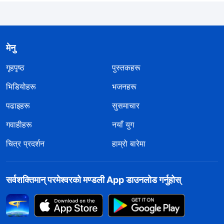
मेनु
गृहपृष्ठ
पुस्तकहरू
भिडियोहरू
भजनहरू
पढाइहरू
सुसमाचार
गवाहीहरू
नयाँ युग
चित्र प्रदर्शन
हाम्रो बारेमा
सर्वशक्तिमान्‌ परमेश्‍वरको मण्डली App डाउनलोड गर्नुहोस्