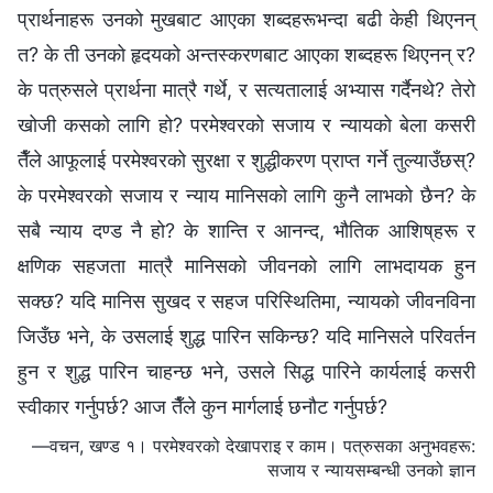
प्रार्थनाहरू उनको मुखबाट आएका शब्‍दहरूभन्दा बढी केही थिएनन्
त? के ती उनको हृदयको अन्तस्करणबाट आएका शब्‍दहरू थिएनन् र?
के पत्रुसले प्रार्थना मात्रै गर्थे, र सत्यतालाई अभ्यास गर्दैनथे? तेरो
खोजी कसको लागि हो? परमेश्‍वरको सजाय र न्यायको बेला कसरी
तैँले आफूलाई परमेश्‍वरको सुरक्षा र शुद्धीकरण प्राप्त गर्ने तुल्याउँछस्?
के परमेश्‍वरको सजाय र न्याय मानिसको लागि कुनै लाभको छैन? के
सबै न्याय दण्ड नै हो? के शान्ति र आनन्द, भौतिक आशिष्‌हरू र
क्षणिक सहजता मात्रै मानिसको जीवनको लागि लाभदायक हुन
सक्छ? यदि मानिस सुखद र सहज परिस्थितिमा, न्यायको जीवनविना
जिउँछ भने, के उसलाई शुद्ध पारिन सकिन्छ? यदि मानिसले परिवर्तन
हुन र शुद्ध पारिन चाहन्छ भने, उसले सिद्ध पारिने कार्यलाई कसरी
स्वीकार गर्नुपर्छ? आज तैँले कुन मार्गलाई छनौट गर्नुपर्छ?
—वचन, खण्ड १। परमेश्‍वरको देखापराइ र काम। पत्रुसका अनुभवहरू:
सजाय र न्यायसम्‍बन्धी उनको ज्ञान