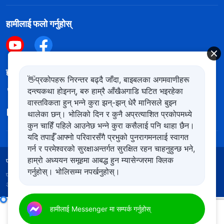
हामीलाई फलो गर्नुहोस्
हामीलाई सम्पर्क गर्नुहोस
👋प्रकोपहरू निरन्तर बढ्दै जाँदा, बाइबलका अगमवाणीहरू
दन्त्यकथा होइनन्, बरु हाम्रै आँखैअगाडि घटित भइरहेका
+977-981-140-9021
वास्तविकता हुन् भन्ने कुरा झन्-झन् धेरै मानिसले बुझ्न
contact.ne@kingdomsalvation.org
थालेका छन्। भोलिको दिन र कुनै अप्रत्याशित प्रकोपमध्ये
कुन चाहिँ पहिले आउनेछ भन्ने कुरा कसैलाई पनि थाहा छैन।
यदि तपाईँ आफ्नो परिवारसँगै प्रभुको पुनरागमनलाई स्वागत
गर्न र परमेश्‍वरको सुरक्षाअन्तर्गत सुरक्षित रहन चाहनुहुन्छ भने,
हाम्रो अध्ययन समूहमा आबद्ध हुन म्यासेन्जरमा क्लिक
प्रयोगका शर्तहरू
गोपनीयता नीति
आभार
कुकिज नीति
गर्नुहोस्। भोलिसम्म नपर्खनुहोस्।
प्रतिलिपि अधिकार © २०२६
सर्वशक्तिमान्‌ परमेश्‍वरको मण्डली
। सबै
अधिकार सुरक्षित।
परमेश्‍वरका दैनिक वचनहरू: जीवनमा प्रवेश | अंश ५३०
हामीलाई Messenger मा सम्पर्क गर्नुहोस्
00:00
10:01