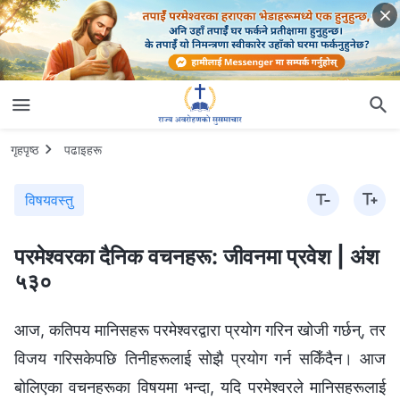
गृहपृष्ठ
पढाइहरू
विषयवस्तु
परमेश्‍वरका दैनिक वचनहरू: जीवनमा प्रवेश | अंश
५३०
आज, कतिपय मानिसहरू परमेश्‍वरद्वारा प्रयोग गरिन खोजी गर्छन्, तर
विजय गरिसकेपछि तिनीहरूलाई सोझै प्रयोग गर्न सकिँदैन। आज
बोलिएका वचनहरूका विषयमा भन्दा, यदि परमेश्‍वरले मानिसहरूलाई