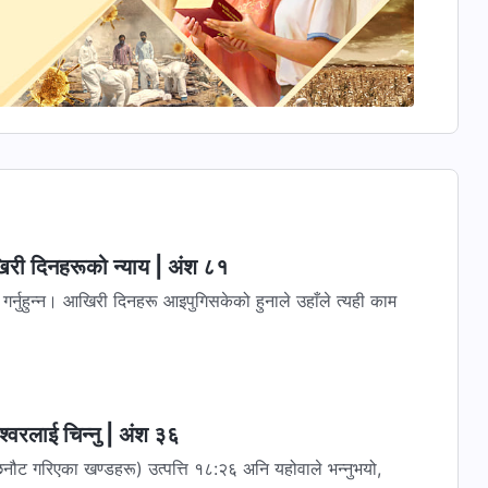
िरी दिनहरूको न्याय | अंश ८१
गर्नुहुन्न। आखिरी दिनहरू आइपुगिसकेको हुनाले उहाँले त्यही काम
्‍वरलाई चिन्‍नु | अंश ३६
) उत्पत्ति १८:२६ अनि यहोवाले भन्नुभयो,