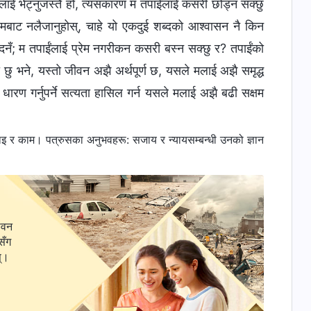
ंलाई भेट्नुजस्तै हो, त्यसकारण म तपाईंलाई कसरी छोड्न सक्छु
लाई मबाट नलैजानुहोस्, चाहे यो एकदुई शब्‍दको आश्‍वासन नै किन
िनँ; म तपाईंलाई प्रेम नगरीकन कसरी बस्‍न सक्छु र? तपाईंको
ो छु भने, यस्तो जीवन अझै अर्थपूर्ण छ, यसले मलाई अझै समृद्ध
 धारण गर्नुपर्ने सत्यता हासिल गर्न यसले मलाई अझै बढी सक्षम
इ र काम। पत्रुसका अनुभवहरू: सजाय र न्यायसम्‍बन्धी उनको ज्ञान
ीवन
सँग
स्।