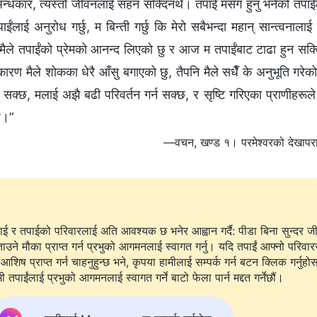
अन्धकार, त्यस्तो जीवनलाई सहन सक्‍दिनथेँ। तपाईं मसँग हुनु भनेको तपाई
ईंलाई अनुरोध गर्छु, म बिन्ती गर्छु कि मेरो सबैभन्‍दा महान् सान्त्वना
मैले तपाईंको प्रेमको आनन्द लिएको छु र आज म तपाईंबाट टाढा हुन सक्द
कारण मैले शोकका धेरै आँसु बगाएको छु, तैपनि मैले सधैँ के अनुभूति गरेक
 सक्छ, मलाई अझै बढी परिवर्तन गर्न सक्छ, र सृष्टि गरिएका प्राणीहरूले
छ।”
—वचन, खण्ड १। परमेश्‍वरको देखापरा
ाई र तपाईको परिवारलाई अति आवश्यक छ भनेर आह्वान गर्दै: पीडा बिना सुन्दर ज
ताउने मौका प्राप्त गर्न प्रभुको आगमनलाई स्वागत गर्नु। यदि तपाईं आफ्नो परिवार
आशिष प्राप्त गर्न चाहनुहुन्छ भने, कृपया हामीलाई सम्पर्क गर्न बटन क्लिक गर्नुहो
ी तपाईंलाई प्रभुको आगमनलाई स्वागत गर्ने बाटो फेला पार्न मद्दत गर्नेछौं।