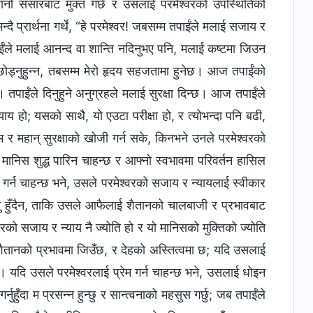
ानो संसारबाट मुक्त गर्छ र उसलाई परमेश्‍वरको उपस्थितिको
ै प्रार्थना गर्थे, “हे परमेश्‍वर! जबसम्‍म तपाईंले मलाई सजाय र
पाईंले मलाई आनन्द वा शान्ति नदिनुभए पनि, मलाई कष्टमा जिउन
ड्नुहुन्‍न, तबसम्‍म मेरो हृदय सहजतामा हुनेछ। आज तपाईंको
्। तपाईंले दिनुहुने अनुग्रहले मलाई सुरक्षा दिन्छ। आज तपाईंले
ाय हो; यसको साथै, यो एउटा परीक्षा हो, र त्योभन्दा पनि बढी,
र महान् सुरक्षाको खोजी गर्न सके, किनभने उनले परमेश्‍वरको
 मानिस शुद्ध पारिन चाहन्छ र आफ्‍नो स्वभावमा परिवर्तन हासिल
रा गर्न चाहन्छ भने, उसले परमेश्‍वरको सजाय र न्यायलाई स्वीकार
िनु हुँदैन, ताकि उसले आफैलाई शैतानको चालबाजी र प्रभावबाट
रको सजाय र न्याय नै ज्योति हो र यो मानिसको मुक्तिको ज्योति
 शैतानको प्रभावमा जिउँछ, र देहको अस्तित्वमा छ; यदि उसलाई
्‍नेछ। यदि उसले परमेश्‍वरलाई प्रेम गर्न चाहन्छ भने, उसलाई धोइन
र्नुहुँदा म प्रसन्‍न हुन्छु र सान्त्वनाको महसुस गर्छु; जब तपाईंले