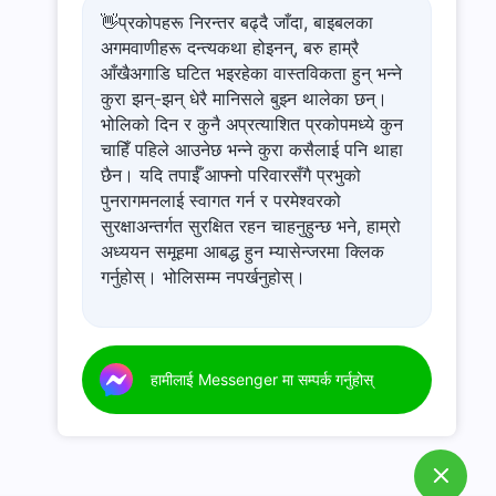
👋प्रकोपहरू निरन्तर बढ्दै जाँदा, बाइबलका
अगमवाणीहरू दन्त्यकथा होइनन्, बरु हाम्रै
आँखैअगाडि घटित भइरहेका वास्तविकता हुन् भन्ने
कुरा झन्-झन् धेरै मानिसले बुझ्न थालेका छन्।
भोलिको दिन र कुनै अप्रत्याशित प्रकोपमध्ये कुन
चाहिँ पहिले आउनेछ भन्ने कुरा कसैलाई पनि थाहा
छैन। यदि तपाईँ आफ्नो परिवारसँगै प्रभुको
पुनरागमनलाई स्वागत गर्न र परमेश्‍वरको
सुरक्षाअन्तर्गत सुरक्षित रहन चाहनुहुन्छ भने, हाम्रो
अध्ययन समूहमा आबद्ध हुन म्यासेन्जरमा क्लिक
गर्नुहोस्। भोलिसम्म नपर्खनुहोस्।
हामीलाई Messenger मा सम्पर्क गर्नुहोस्