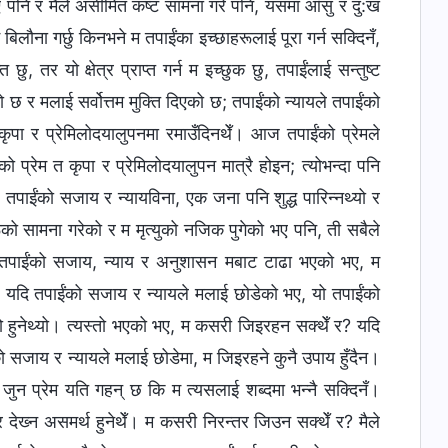
 पनि र मैले असीमित कष्ट सामना गरे पनि, यसमा आँसु र दु:ख
िलौना गर्छु किनभने म तपाईंका इच्‍छाहरूलाई पूरा गर्न सक्दिनँ,
तर यो क्षेत्र प्राप्त गर्न म इच्‍छुक छु, तपाईंलाई सन्तुष्ट
को छ र मलाई सर्वोत्तम मुक्ति दिएको छ; तपाईंको न्यायले तपाईंको
पा र प्रेमिलोदयालुपनमा रमाउँदिनथेँ। आज तपाईंको प्रेमले
प्रेम त कृपा र प्रेमिलोदयालुपन मात्रै होइन; त्योभन्दा पनि
पाईंको सजाय र न्यायविना, एक जना पनि शुद्ध पारिन्‍नथ्यो र
हरूको सामना गरेको र म मृत्युको नजिक पुगेको भए पनि, ती सबैले
। यदि तपाईंको सजाय, न्याय र अनुशासन मबाट टाढा भएको भए, म
र? यदि तपाईंको सजाय र न्यायले मलाई छोडेको भए, यो तपाईंको
्तो हुनेथ्यो। त्यस्तो भएको भए, म कसरी जिइरहन सक्थेँ र? यदि
ो सजाय र न्यायले मलाई छोडेमा, म जिइरहने कुनै उपाय हुँदैन।
, जुन प्रेम यति गहन् छ कि म त्यसलाई शब्‍दमा भन्‍नै सक्‍दिनँ।
ार देख्‍न असमर्थ हुनेथेँ। म कसरी निरन्तर जिउन सक्थेँ र? मैले