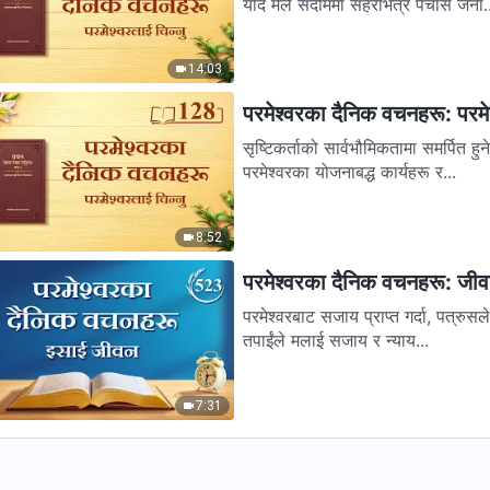
यदि मैले सदोममा सहरभित्र पचास जना..
14:03
परमेश्‍वरका दैनिक वचनहरू: परमेश
सृष्टिकर्ताको सार्वभौमिकतामा समर्पित हुनेहरूले
परमेश्‍वरका योजनाबद्ध कार्यहरू र...
8:52
परमेश्‍वरका दैनिक वचनहरू: जी
परमेश्‍वरबाट सजाय प्राप्त गर्दा, पत्रुसले 
तपाईंले मलाई सजाय र न्याय...
7:31