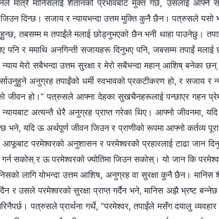
ले मात्रै मानिसलाई शैतानको प्रभावबाट मुक्त गर्छ, उसलाई आफ्‍नै स
 जिउन दिन्छ। सजाय र न्यायभन्दा उत्तम मुक्ति कुनै छैन। पत्रुसले यसो भन्द
्नुहुन्छ, तबसम्‍म म तपाईंले मलाई छोड्नुभएको छैन भनी थाहा पाउनेछु। त
ए पनि र ममाथि अनगिन्ती सजायहरू दिनुभए पनि, जबसम्‍म तपाईं मलाई छो
्याय मेरो सबैभन्दा उत्तम सुरक्षा र मेरो सबैभन्दा महान् आशिष्‌ बनेका छन
्साउनुहुने अनुग्रह तपाईंको धर्मी स्वभावको प्रकटीकरण हो, र सजाय र न्य
को जीवन हो।” पत्रुसले आफ्‍ना देहका सुखचैनहरूलाई पन्छाएर गहन प्रेम 
्यायबाट अत्यन्तै धेरै अनुग्रह प्राप्त गरेका थिए। आफ्‍नो जीवनमा, यदि
न्छ भने, यदि ऊ अर्थपूर्ण जीवन जिउन र प्राणीको रूपमा आफ्‍नो कर्तव्य पू
्छ र आफूबाट परमेश्‍वरको अनुशासन र परमेश्‍वरको प्रहारलाई टाढा जान द
र गर्न सकोस् र ऊ परमेश्‍वरको ज्योतिमा जिउन सकोस्। यो जान कि परमेश्‍व
ानिसको लागि योभन्दा उत्तम आशिष, अनुग्रह वा सुरक्षा कुनै छैन। मानिस
रिँदैन र उसले परमेश्‍वरको सुरक्षा प्राप्त गर्दैन भने, मानिस अझै भ्रष्ट बन
रिनैपर्छ। पत्रुसले प्रार्थना गर्थे, “परमेश्‍वर, तपाईंले मसँग दयालु व्यवहार ग