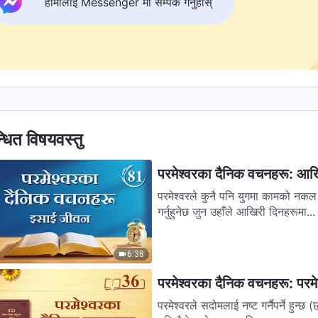
हामीलाई Messenger मा सम्पर्क गर्नुहोस्
्धित विषयवस्तु
परमेश्‍वरका दैनिक वचनहरू: आख
परमेश्‍वरले कुनै पनि युगमा कामको नकल 
गर्नुहुनेछ जुन उहाँले आखिरी दिनहरूमा...
6:38
परमेश्‍वरका दैनिक वचनहरू: परमेश
परमेश्‍वरले सदोमलाई नष्ट गर्नैपर्ने हुन्छ (छनौट गरिएका खण्डहरू