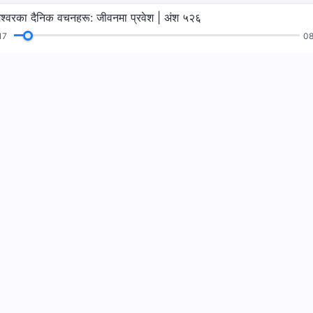
ेश्‍वरका दैनिक वचनहरू: जीवनमा प्रवेश | अंश ५२६
18
08
भजनहरू
पढाइहरू
सुसमाचार
गवाहीहरू
हामीलाई फलो गर्नुहो
हामीलाई सम्पर्क गर्न
+977-981-
contact.ne