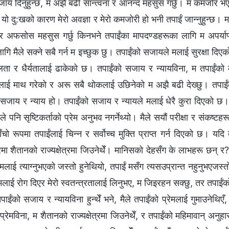
ाय दिनुहुन्छ, म अझै बढी सान्त्वना र आनन्द महसुस गर्छु। म कमजोर भए
यो दु:खको कारण मेरो अवज्ञा र मेरो कमजोरी हो भनी तपाईं जान्‍नुहुन्छ। म ब
अफसोस महसुस गर्छु किनभने तपाईंका मापदण्डहरूका लागि म अपर्याप्त छु, 
लागि मैले सक्‍ने सबै गर्न म इच्‍छुक छु। तपाईंको सजायले मलाई सुरक्षा दिए
ा र धैर्यतालाई ढाकेको छ। तपाईंको सजाय र न्यायविना, म तपाईंको कृ
ूलाई माथ गरेको र अरू सबै थोकलाई उछिनेको म अझै बढी देख्‍छु। तपाईंको 
 सजाय र न्याय हो। तपाईंको सजाय र न्यायले मलाई धेरै कुरा दिएको छ। त
 पनि सृष्टिकर्ताको प्रेम अनुभव नगर्नेथ्यो। मैले सयौं परीक्षा र संकष्ट
ँचो रूपमा तपाईंलाई चिन्‍न र सर्वोच्‍च मुक्ति प्राप्त गर्न दिएको छ
मा शैतानको राज्यक्षेत्रमा जिउनेथेँ। मानिसको देहसँग के लाभहरू छन् 
मलाई त्याग्‍नुभएको जस्तो हुनेथियो, तपाईं मसँग त्यसउप्रान्त नहुनुभएजस
मलाई रोग दिएर मेरो स्वतन्त्रतालाई लिनुभए, म जिइरहन सक्छु, तर तपाईंक
ाईंको सजाय र न्यायविना हुन्थेँ भने, मैले तपाईंको प्रेमलाई गुमाउनेथिएँ
प्रेमविना, म शैतानको राज्यक्षेत्रमा जिउनेथेँ, र तपाईंको महिमावान् अनुह