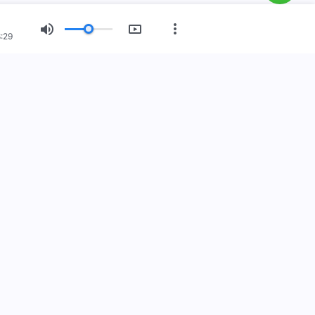
:29
नयाँ युग
चित्र प्रदर्शन
हाम्रो बारेमा
स्
ुहोस
140-9021
@kingdomsalvation.org