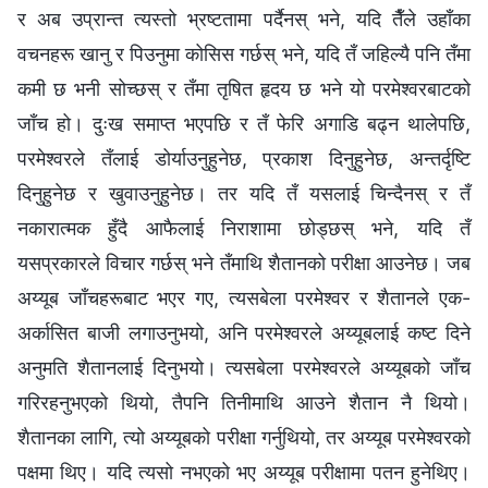
र अब उप्रान्त त्यस्तो भ्रष्टतामा पर्दैनस् भने, यदि तैँले उहाँका
वचनहरू खानु र पिउनुमा कोसिस गर्छस् भने, यदि तँ जहिल्यै पनि तँमा
कमी छ भनी सोच्छस् र तँमा तृषित हृदय छ भने यो परमेश्‍वरबाटको
जाँच हो। दुःख समाप्त भएपछि र तँ फेरि अगाडि बढ्न थालेपछि,
परमेश्‍वरले तँलाई डोर्याउनुहुनेछ, प्रकाश दिनुहुनेछ, अन्तर्दृष्टि
दिनुहुनेछ र खुवाउनुहुनेछ। तर यदि तँ यसलाई चिन्दैनस् र तँ
नकारात्मक हुँदै आफैलाई निराशामा छोड्छस् भने, यदि तँ
यसप्रकारले विचार गर्छस् भने तँमाथि शैतानको परीक्षा आउनेछ। जब
अय्यूब जाँचहरूबाट भएर गए, त्यसबेला परमेश्‍वर र शैतानले एक-
अर्कासित बाजी लगाउनुभयो, अनि परमेश्‍वरले अय्यूबलाई कष्ट दिने
अनुमति शैतानलाई दिनुभयो। त्यसबेला परमेश्‍वरले अय्यूबको जाँच
गरिरहनुभएको थियो, तैपनि तिनीमाथि आउने शैतान नै थियो।
शैतानका लागि, त्यो अय्यूबको परीक्षा गर्नुथियो, तर अय्यूब परमेश्‍वरको
पक्षमा थिए। यदि त्यसो नभएको भए अय्यूब परीक्षामा पतन हुनेथिए।