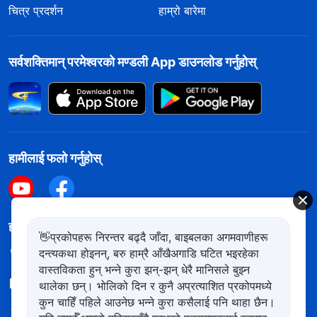
चित्र प्रदर्शन
हाम्रो बारेमा
सर्वशक्तिमान्‌ परमेश्‍वरको मण्डली App डाउनलोड गर्नुहोस्
हामीलाई फलो गर्नुहोस्
हामीलाई सम्पर्क गर्नुहोस
👋प्रकोपहरू निरन्तर बढ्दै जाँदा, बाइबलका अगमवाणीहरू
दन्त्यकथा होइनन्, बरु हाम्रै आँखैअगाडि घटित भइरहेका
+977-981-140-9021
वास्तविकता हुन् भन्ने कुरा झन्-झन् धेरै मानिसले बुझ्न
contact.ne@kingdomsalvation.org
थालेका छन्। भोलिको दिन र कुनै अप्रत्याशित प्रकोपमध्ये
कुन चाहिँ पहिले आउनेछ भन्ने कुरा कसैलाई पनि थाहा छैन।