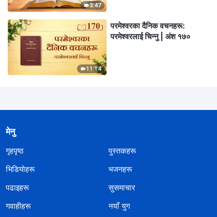
3:47
परमेश्‍वरका दैनिक वचनहरू:
परमेश्‍वरलाई चिन्‍नु | अंश १७०
11:14
मेनु
गृहपृष्ठ
पुस्तकहरू
भिडियोहरू
भजनहरू
पढाइहरू
सुसमाचार
गवाहीहरू
नयाँ युग