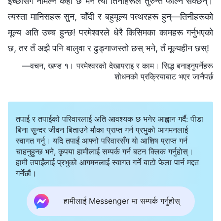
इच्छासँग नमिल्ने केही छ भने त्यो तिनीहरूले तुरुन्तै फाल्न सक्छन्।
त्यस्ता मानिसहरू सुन, चाँदी र बहुमूल्य पत्थरहरू हुन्—तिनीहरूको
मूल्य अति उच्च हुन्छ! परमेश्‍वरले धेरै किसिमका कामहरू गर्नुभएको
छ, तर तँ अझै पनि बालुवा र ढुङ्गाजस्तो छस् भने, तँ मूल्यहीन छस्!
—वचन, खण्ड १। परमेश्‍वरको देखापराइ र काम। सिद्ध बनाइनुपर्नेहरू
शोधनको प्रक्रियाबाट भएर जानैपर्छ
तपाई र तपाईको परिवारलाई अति आवश्यक छ भनेर आह्वान गर्दै: पीडा
बिना सुन्दर जीवन बिताउने मौका प्राप्त गर्न प्रभुको आगमनलाई
स्वागत गर्नु। यदि तपाईं आफ्नो परिवारसँग यो आशिष प्राप्त गर्न
चाहनुहुन्छ भने, कृपया हामीलाई सम्पर्क गर्न बटन क्लिक गर्नुहोस्।
हामी तपाईंलाई प्रभुको आगमनलाई स्वागत गर्ने बाटो फेला पार्न मद्दत
गर्नेछौं।
हामीलाई Messenger मा सम्पर्क गर्नुहोस्