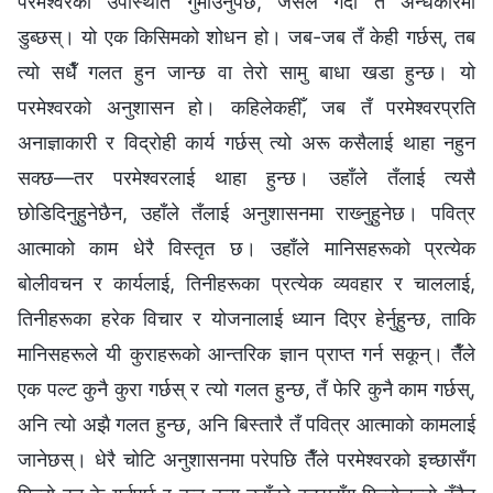
परमेश्‍वरको उपस्थिति गुमाउनुपर्छ, जसले गर्दा तँ अन्धकारमा
डुब्छस्। यो एक किसिमको शोधन हो। जब-जब तँ केही गर्छस्, तब
त्यो सधैँ गलत हुन जान्छ वा तेरो सामु बाधा खडा हुन्छ। यो
परमेश्‍वरको अनुशासन हो। कहिलेकहीँ, जब तँ परमेश्‍वरप्रति
अनाज्ञाकारी र विद्रोही कार्य गर्छस् त्यो अरू कसैलाई थाहा नहुन
सक्छ—तर परमेश्‍वरलाई थाहा हुन्छ। उहाँले तँलाई त्यसै
छोडिदिनुहुनेछैन, उहाँले तँलाई अनुशासनमा राख्‍नुहुनेछ। पवित्र
आत्माको काम धेरै विस्तृत छ। उहाँले मानिसहरूको प्रत्येक
बोलीवचन र कार्यलाई, तिनीहरूका प्रत्येक व्यवहार र चाललाई,
तिनीहरूका हरेक विचार र योजनालाई ध्यान दिएर हेर्नुहुन्छ, ताकि
मानिसहरूले यी कुराहरूको आन्तरिक ज्ञान प्राप्त गर्न सकून्। तैँले
एक पल्ट कुनै कुरा गर्छस् र त्यो गलत हुन्छ, तँ फेरि कुनै काम गर्छस्,
अनि त्यो अझै गलत हुन्छ, अनि बिस्तारै तँ पवित्र आत्माको कामलाई
जानेछस्। धेरै चोटि अनुशासनमा परेपछि तैँले परमेश्‍वरको इच्छासँग