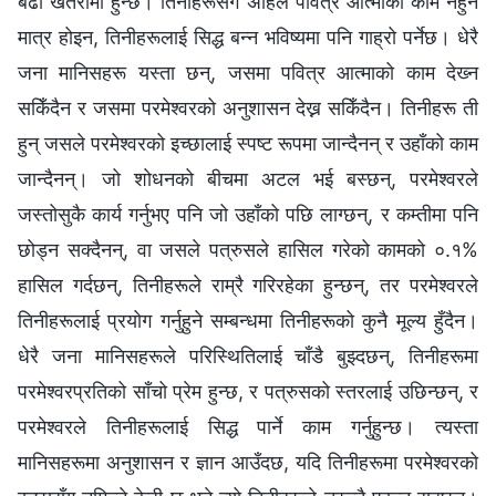
बढी खतरामा हुन्छ। तिनीहरूसँग अहिले पवित्र आत्माको काम नहुने
मात्र होइन, तिनीहरूलाई सिद्ध बन्न भविष्यमा पनि गाह्रो पर्नेछ। धेरै
जना मानिसहरू यस्ता छन्, जसमा पवित्र आत्माको काम देख्‍न
सकिँदैन र जसमा परमेश्‍वरको अनुशासन देख्न सकिँदैन। तिनीहरू ती
हुन् जसले परमेश्‍वरको इच्छालाई स्पष्ट रूपमा जान्दैनन् र उहाँको काम
जान्दैनन्। जो शोधनको बीचमा अटल भई बस्छन्, परमेश्‍वरले
जस्तोसुकै कार्य गर्नुभए पनि जो उहाँको पछि लाग्छन्, र कम्तीमा पनि
छोड्न सक्दैनन्, वा जसले पत्रुसले हासिल गरेको कामको ०.१%
हासिल गर्दछन्, तिनीहरूले राम्रै गरिरहेका हुन्छन्, तर परमेश्‍वरले
तिनीहरूलाई प्रयोग गर्नुहुने सम्बन्धमा तिनीहरूको कुनै मूल्य हुँदैन।
धेरै जना मानिसहरूले परिस्थितिलाई चाँडै बुझ्दछन्, तिनीहरूमा
परमेश्‍वरप्रतिको साँचो प्रेम हुन्छ, र पत्रुसको स्तरलाई उछिन्छन्, र
परमेश्‍वरले तिनीहरूलाई सिद्ध पार्ने काम गर्नुहुन्छ। त्यस्ता
मानिसहरूमा अनुशासन र ज्ञान आउँदछ, यदि तिनीहरूमा परमेश्‍वरको