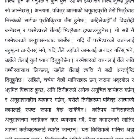
मिल्दो हुन के गर्नुपर्छ र कुन कुरा उहाँको इच्छासँग मिल्दोजुल्दो हुँदैन
सो जान्‍नेछस्। अन्त्यमा, पवित्र आत्माको अगुवाइप्रति तेरो भित्रैबाट
निस्केको सटीक प्रतिक्रिया तँमा हुनेछ। कहिलेकहीँ तँ विद्रोही
बन्‍नेछस् र परमेश्‍वरले तँलाई भित्रैबाट हप्काउनुहुनेछ। यो सबै नै
परमेश्‍वरको अनुशासनबाट आउँछ। यदि तँ परमेश्‍वरको वचनलाई
बहुमूल्य ठान्दैनस् भने, यदि तैँले उहाँको कामलाई अनादर गरिस् भने,
उहाँले तँलाई कुनै ध्यान दिनुहुनेछैन। परमेश्‍वरको वचनलाई तैँले जति
गम्भीरतासाथ लिन्छस्, उहाँले तँलाई त्यत्ति नै बढी अन्तर्दृष्टि
दिनुहुनेछ। अहिले, चर्चमा केही मानिसहरू छन् जसमा भद्रगोल र
भ्रमित विश्‍वास हुन्छ, अनि तिनीहरूले अनेक अनुचित कार्यहरू गर्छन्
र अनुशासनहीन व्यवहार गर्छन्, यसैले तिनीहरूमा पवित्र आत्माको
कामलाई स्पष्ट रूपमा देख्न सकिँदैन। कतिपय मानिसहरूले
अनुशासनमा नरहिकन गएर व्यवसाय गर्दै, पैसा कमाउनको खातिर
आफ्‍ना कर्तव्यहरूलाई त्यागेर जान्छन्। यस किसिमको मानिस अझ