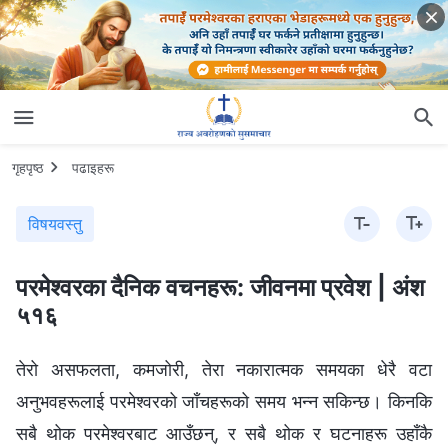
गृहपृष्ठ
पढाइहरू
विषयवस्तु
परमेश्‍वरका दैनिक वचनहरू: जीवनमा प्रवेश | अंश
५१६
तेरो असफलता, कमजोरी, तेरा नकारात्मक समयका धेरै वटा
अनुभवहरूलाई परमेश्‍वरको जाँचहरूको समय भन्न सकिन्छ। किनकि
सबै थोक परमेश्‍वरबाट आउँछन्, र सबै थोक र घटनाहरू उहाँकै