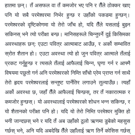
हातमा छन्। तँ असफल वा तँ कमजोर भए पनि र तैँले ठोक्‍कर खाए
पनि यो सबै परमेश्‍वरमा निर्भर हुन्छ र उहाँको पकडमा हुन्छन्।
परमेश्‍वरको दृष्टिकोणमा यो तेरो जाँच हो, यदि तैँले यसलाई बुझ्न
सकिनस् भने त्यो परीक्षा बन्छ। मानिसहरूले चिन्‍नुपर्ने दुई किसिमका
अवस्थाहरू छन्: एउटा पवित्र आत्माबाट आउँछ, र अर्को सम्‍भावित
स्रोत शैतान हो। एउटा अवस्था त्यो हो जुन पवित्र आत्माले तँलाई
प्रकट गर्नुहुन्छ र त्यसले तँलाई आफैलाई चिन्न, घृणा गर्न र आफ्नै
विषयमा पछुतो गर्न अनि परमेश्‍वरको निम्ति साँचो प्रेम प्राप्त गर्न साथै
तेरो हृदय परमेश्‍वरलाई सन्तुष्ट पार्नेतिर लगाउने तुल्याउँछ। त्यहाँ
अर्को अवस्था छ, जहाँ तैँले आफैलाई चिन्छस्, तर तँ नकारात्मक र
कमजोर हुन्छस्। यो अवस्थालाई परमेश्‍वरको शोधन भन्न सकिन्छ, र
यो शैतानको परीक्षा पनि हो। यदि यो तेरो निम्ति परमेश्‍वर मुक्ति हो
भनी जान्दछस् भने र यदि तँ अब उहाँको ठूलो ऋणमा डुबेको महसुस
गर्छस् भने, अनि यदि अबदेखि तैँले उहाँलाई ऋण तिर्ने कोसिस गर्छस्