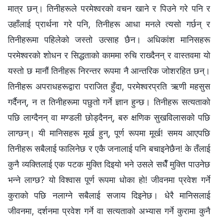
मात्र छन्। तिनीहरूले परमेश्‍वरको वचन खाने र पिउने गरे पनि र
उहाँलाई प्रार्थना गरे पनि, तिनीहरू आधा मनले त्यसो गर्छन् र
तिनीहरूमा पहिलेको जस्तो उत्साह छैन। अधिकांश मानिसहरू
परमेश्‍वरको शोधन र सिद्धताको काममा रुचि राख्दैनन् र वास्तवमा यो
यस्तो छ मानौं तिनीहरू निरन्तर रूपमा नै आन्तरिक जोशरहित छन्।
तिनीहरू अपराधहरूद्वारा पराजित हुँदा, परमेश्‍वरप्रति ऋणी महसुस
गर्दैनन्, न त तिनीहरूमा पछुतो गर्ने ज्ञान हुन्छ। तिनीहरू सत्यताको
पछि लाग्दैनन् वा मण्डली छोड्दैनन्, बरु क्षणिक सुखविलासको पछि
लाग्छन्। यी मानिसहरू मूर्ख हुन्, पूर्ण रूपमा मूर्ख! समय आएपछि
तिनीहरू सबैलाई फालिनेछ र एकै जनालाई पनि बचाइनेछैन! के तँलाई
कुनै व्यक्तिलाई एक पटक मुक्ति दिइयो भने उसले सधैँ मुक्ति पाउनेछ
भन्‍ने लाग्छ? यो विश्‍वास पूर्ण रूपमा धोका हो! जीवनमा प्रवेश गर्ने
कुराको पछि नलाग्ने सबैलाई सजाय दिइनेछ। धेरै मानिसलाई
जीवनमा, दर्शनमा प्रवेश गर्ने वा सत्यताको अभ्यास गर्ने कुरामा कुनै