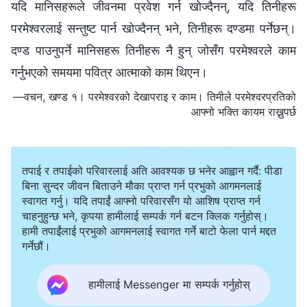
यदि मानिसहरूले जीवनमा प्रवेश गर्न खोज्दैनन्, यदि तिनीहरू
परमेश्‍वरलाई सन्तुष्ट पार्न खोज्दैनन् भने, तिनीहरू दण्डमा पर्नेछन्।
दण्ड पाउनुपर्ने मानिसहरू तिनीहरू नै हुन् जोसँग परमेश्‍वरले काम
गर्नुभएको समयमा पवित्र आत्माको काम थिएन।
—वचन, खण्ड १। परमेश्‍वरको देखापराइ र काम। तिमीले परमेश्‍वरप्रतिको
आफ्नो भक्ति कायम राख्नुपर्छ
तपाई र तपाईको परिवारलाई अति आवश्यक छ भनेर आह्वान गर्दै: पीडा
बिना सुन्दर जीवन बिताउने मौका प्राप्त गर्न प्रभुको आगमनलाई
स्वागत गर्नु। यदि तपाईं आफ्नो परिवारसँग यो आशिष प्राप्त गर्न
चाहनुहुन्छ भने, कृपया हामीलाई सम्पर्क गर्न बटन क्लिक गर्नुहोस्।
हामी तपाईंलाई प्रभुको आगमनलाई स्वागत गर्ने बाटो फेला पार्न मद्दत
गर्नेछौं।
हामीलाई Messenger मा सम्पर्क गर्नुहोस्