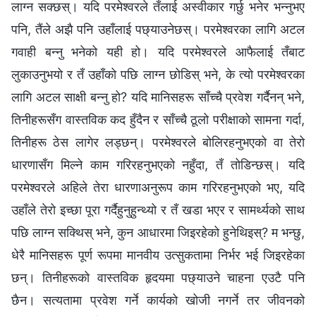
लाग्न सक्छस्। यदि परमेश्‍वरले तँलाई अस्वीकार गर्छु भनेर भन्नुभए
पनि, तैंले अझै पनि उहाँलाई पछ्याउनेछस्। परमेश्‍वरका लागि अटल
गवाही बन्‍नु भनेको यही हो। यदि परमेश्‍वरले आफैलाई तँबाट
लुकाउनुभयो र तँ उहाँको पछि लाग्न छोडिस् भने, के त्यो परमेश्‍वरका
लागि अटल साक्षी बन्‍नु हो? यदि मानिसहरू साँच्चै प्रवेश गर्दैनन् भने,
तिनीहरूसँग वास्तविक कद हुँदैन र साँच्चै ठूलो परीक्षाको सामना गर्दा,
तिनीहरू ठेस लागेर लड्छन्। परमेश्‍वरले बोलिरहनुभएको वा तेरो
धारणासँग मिल्ने काम गरिरहनुभएको नहुँदा, तँ तोडिन्छस्। यदि
परमेश्‍वरले अहिले तेरा धारणाअनुरूप काम गरिरहनुभएको भए, यदि
उहाँले तेरो इच्छा पूरा गर्दैहुनुहुन्थ्यो र तँ खडा भएर र सामर्थ्यको साथ
पछि लाग्‍न सक्थिस् भने, कुन आधारमा जिइरहेको हुनेथिइस्? म भन्छु,
धेरै मानिसहरू पूर्ण रूपमा मानवीय उत्सुकतामा निर्भर भई जिइरहेका
छन्। तिनीहरूको वास्तविक हृदयमा पछ्याउने चाहना एउटै पनि
छैन। सत्यतामा प्रवेश गर्ने कार्यको खोजी नगर्ने तर जीवनको