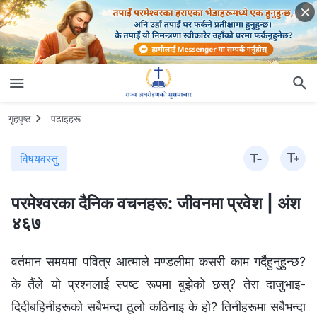
गृहपृष्ठ
पढाइहरू
विषयवस्तु
परमेश्‍वरका दैनिक वचनहरू: जीवनमा प्रवेश | अंश
४६७
वर्तमान समयमा पवित्र आत्माले मण्डलीमा कसरी काम गर्दैहुनुहुन्छ?
के तैंले यो प्रश्‍नलाई स्पष्ट रूपमा बुझेको छस्? तेरा दाजुभाइ-
दिदीबहिनीहरूको सबैभन्दा ठूलो कठिनाइ के हो? तिनीहरूमा सबैभन्दा