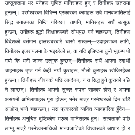
उत्सुकतामा भर पर्नेहरू घृणित मानिसहरू हुन् र तिनीहरू खतरामा
हुन्छन्। परमेश्‍वरका विभिन्न प्रकारका कामहरू सबै मानवजातिलाई
सिद्ध बनाउनका निम्ति गरिन्छ। तापनि, मानिसहरू सधैँ उत्सुक
हुन्छन्, उनीहरू झूटो शिक्षाहरूबारे सोधपुछ गर्न चाहन्छन्, तिनीहरू
विदेशको वर्तमान हालखबरबारे चासो राख्छन्—उदाहरणका लागि,
तिनीहरू इजरायलमा के भइरहेको छ, वा यदि इजिप्टमा कुनै भूकम्प पो
गयो कि भनी जान्न उत्सुक हुन्छन्—तिनीहरू सधैँ आफ्ना स्वार्थी
चाहनाहरू तृप्त गर्न केही नयाँ कुराहरू, नौलो कुराहरू खोजिरहेका
हुन्छन्। तिनीहरू जीवनको पछि लाग्दैनन्, न त सिद्ध हुने कुराको पछि
नै लाग्छन्। तिनीहरू आफ्नो सुन्दर सपना साकार होस् र आफ्ना
असंयमी अभिलाषाहरू पूरा होऊन् भनेर मात्र परमेश्‍वरको दिन चाँडै
आओस् भन्ने चाहन्छन्। यस प्रकारको व्यक्ति व्यावहारिक हुँदैन—
तिनीहरू अनुचित दृष्टिकोण भएका मानिसहरू हुन्। सत्यताको पछि
लाग्नु मात्रै परमेश्‍वरमाथिको मानवजातिको विश्‍वासको आधार हो र