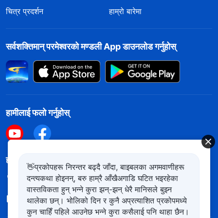
चित्र प्रदर्शन
हाम्रो बारेमा
सर्वशक्तिमान्‌ परमेश्‍वरको मण्डली App डाउनलोड गर्नुहोस्
हामीलाई फलो गर्नुहोस्
हामीलाई सम्पर्क गर्नुहोस
👋प्रकोपहरू निरन्तर बढ्दै जाँदा, बाइबलका अगमवाणीहरू
दन्त्यकथा होइनन्, बरु हाम्रै आँखैअगाडि घटित भइरहेका
+977-981-140-9021
वास्तविकता हुन् भन्ने कुरा झन्-झन् धेरै मानिसले बुझ्न
contact.ne@kingdomsalvation.org
थालेका छन्। भोलिको दिन र कुनै अप्रत्याशित प्रकोपमध्ये
कुन चाहिँ पहिले आउनेछ भन्ने कुरा कसैलाई पनि थाहा छैन।