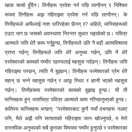
खास चासो हुँदैन। तिनीहरू प्रवेश गर्न पछि लाग्दैनन् र निश्चित
रूपमा तिनीहरू अझ गहिराइमा प्रवेश गर्न पछि लाग्दैनन्। के
तिनीहरूले आफैलाई नाश पारिरहेका छैनन् र? अहिले, मानिसहरूको
एउटा भाग छ जसको अवस्थामा निरन्तर सुधार भइरहेको छ। पवित्र
आत्माले जति धेरै काम गर्नुहुन्छ, तिनीहरूले उति नै बढी आत्मविश्‍वास
प्राप्त गर्छन्; तिनीहरूले जति धेरै अनुभव गर्छन्, उति नै धेरै
परमेश्‍वरको कामको गम्भीर रहस्यलाई महसुस गर्दछन्। तिनीहरू जति
गहिराइमा पस्छन्, त्यति नै बुझ्छन्। तिनीहरू परमेश्‍वरको प्रेम धेरै
महान् छ भन्‍ने महसुस गर्छन् र आफू स्थिर र ज्ञानी भएको महसुस
गर्छन्। तिनीहरूमा परमेश्‍वरको कामको बुझाइ हुन्छ। यी ती
मानिसहरू हुन् जसभित्र पवित्र आत्माले काम गरिरहनुभएको हुन्छ।
कतिपय मानिसहरू भन्छन्: “परमेश्‍वरबाट कुनै नयाँ वचनहरू नआए
पनि, मैले अझै पनि सत्यताको गहिराइमा जान खोज्नुपर्छ, म मेरो
वास्तविक अनुभवको सबै कुराका विषयमा गम्भीर हुनुपर्छ र परमेश्‍वरका