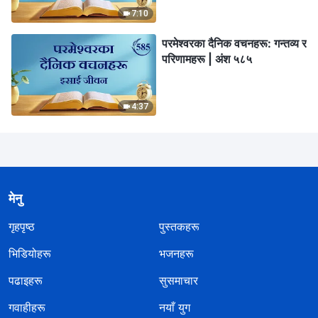
7:10
परमेश्‍वरका दैनिक वचनहरू: गन्तव्य र
परिणामहरू | अंश ५८५
4:37
मेनु
गृहपृष्ठ
पुस्तकहरू
भिडियोहरू
भजनहरू
पढाइहरू
सुसमाचार
गवाहीहरू
नयाँ युग