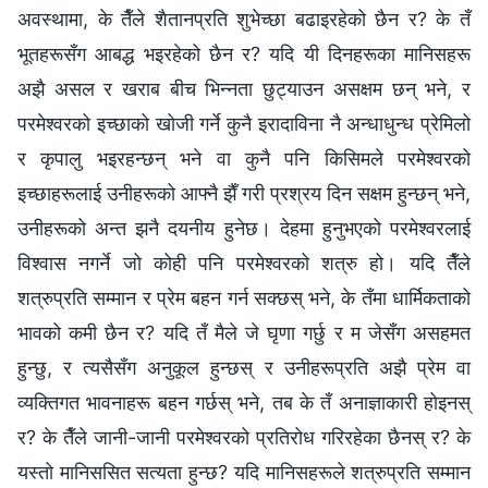
अवस्थामा, के तैँले शैतानप्रति शुभेच्छा बढाइरहेको छैन र? के तँ
भूतहरूसँग आबद्ध भइरहेको छैन र? यदि यी दिनहरूका मानिसहरू
अझै असल र खराब बीच भिन्नता छुट्याउन असक्षम छन् भने, र
परमेश्‍वरको इच्छाको खोजी गर्ने कुनै इरादाविना नै अन्धाधुन्ध प्रेमिलो
र कृपालु भइरहन्छन्‌ भने वा कुनै पनि किसिमले परमेश्‍वरको
इच्छाहरूलाई उनीहरूको आफ्नै झैँ गरी प्रश्रय दिन सक्षम हुन्छन् भने,
उनीहरूको अन्त झनै दयनीय हुनेछ। देहमा हुनुभएको परमेश्‍वरलाई
विश्‍वास नगर्ने जो कोही पनि परमेश्‍वरको शत्रु हो। यदि तैँले
शत्रुप्रति सम्मान र प्रेम बहन गर्न सक्छस् भने, के तँमा धार्मिकताको
भावको कमी छैन र? यदि तँ मैले जे घृणा गर्छु र म जेसँग असहमत
हुन्छु, र त्यसैसँग अनुकूल हुन्छस् र उनीहरूप्रति अझै प्रेम वा
व्यक्तिगत भावनाहरू बहन गर्छस् भने, तब के तँ अनाज्ञाकारी होइनस्
र? के तैँले जानी-जानी परमेश्‍वरको प्रतिरोध गरिरहेका छैनस् र? के
यस्तो मानिससित सत्यता हुन्छ? यदि मानिसहरूले शत्रुप्रति सम्मान