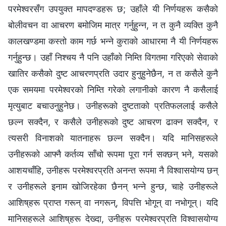
परमेश्‍वरसँग उपयुक्त मापदण्डहरू छ; उहाँले यी निर्णयहरू कसैको
बोलीवचन वा आचरण बमोजिम मात्र गर्नुहुन्न, न त कुनै व्यक्ति कुनै
कालखण्डमा कस्तो काम गर्छ भन्ने कुराको आधारमा नै यी निर्णयहरू
गर्नुहुन्छ। उहाँ निश्‍चय नै पनि उहाँको निम्ति विगतमा गरिएको सेवाको
खातिर कसैको दुष्ट आचरणप्रति उदार हुनुहुनेछैन, न त कसैले कुनै
एक समयमा परमेश्‍वरको निम्ति गरेको लगानीको कारण नै कसैलाई
मृत्युबाट बचाउनुहुनेछ। उनीहरूको दुष्टताको प्रतिफललाई कसैले
छल्न सक्दैन, र कसैले उनीहरूको दुष्ट आचरण ढाक्न सक्दैन, र
त्यसरी विनाशको यातनाहरू छल्न सक्दैन। यदि मानिसहरूले
उनीहरूको आफ्नै कर्तव्य साँचो रूपमा पूरा गर्न सक्छन् भने, यसको
आशयचाँहि, उनीहरू परमेश्‍वरप्रति अनन्त रूपमा नै विश्‍वासयोग्य छन्
र उनीहरूले इनाम खोजिरहेका छैनन्‌ भन्ने हुन्छ, चाहे उनीहरूले
आशिष्‌हरू प्राप्‍त गरून् वा नगरून्, विपत्ति भोगून् वा नभोगून्। यदि
मानिसहरूले आशिष्‌हरू देख्दा, उनीहरू परमेश्‍वरप्रति विश्‍वासयोग्य