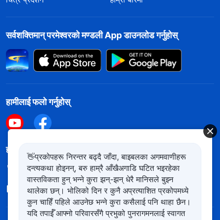
सर्वशक्तिमान्‌ परमेश्‍वरको मण्डली App डाउनलोड गर्नुहोस्
हामीलाई फलो गर्नुहोस्
हामीलाई सम्पर्क गर्नुहोस
👋प्रकोपहरू निरन्तर बढ्दै जाँदा, बाइबलका अगमवाणीहरू
दन्त्यकथा होइनन्, बरु हाम्रै आँखैअगाडि घटित भइरहेका
+977-981-140-9021
वास्तविकता हुन् भन्ने कुरा झन्-झन् धेरै मानिसले बुझ्न
contact.ne@kingdomsalvation.org
थालेका छन्। भोलिको दिन र कुनै अप्रत्याशित प्रकोपमध्ये
कुन चाहिँ पहिले आउनेछ भन्ने कुरा कसैलाई पनि थाहा छैन।
यदि तपाईँ आफ्नो परिवारसँगै प्रभुको पुनरागमनलाई स्वागत