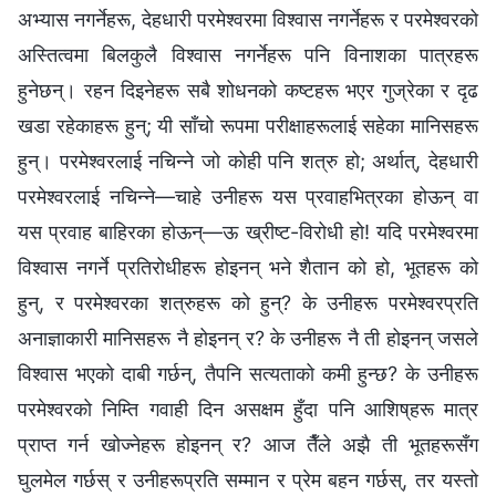
अभ्यास नगर्नेहरू, देहधारी परमेश्‍वरमा विश्‍वास नगर्नेहरू र परमेश्‍वरको
अस्तित्वमा बिलकुलै विश्‍वास नगर्नेहरू पनि विनाशका पात्रहरू
हुनेछन्। रहन दिइनेहरू सबै शोधनको कष्टहरू भएर गुज्रेका र दृढ
खडा रहेकाहरू हुन्; यी साँचो रूपमा परीक्षाहरूलाई सहेका मानिसहरू
हुन्। परमेश्‍वरलाई नचिन्ने जो कोही पनि शत्रु हो; अर्थात्, देहधारी
परमेश्‍वरलाई नचिन्ने—चाहे उनीहरू यस प्रवाहभित्रका होऊन् वा
यस प्रवाह बाहिरका होऊन्—ऊ ख्रीष्ट-विरोधी हो! यदि परमेश्‍वरमा
विश्‍वास नगर्ने प्रतिरोधीहरू होइनन् भने शैतान को हो, भूतहरू को
हुन्, र परमेश्‍वरका शत्रुहरू को हुन्? के उनीहरू परमेश्‍वरप्रति
अनाज्ञाकारी मानिसहरू नै होइनन् र? के उनीहरू नै ती होइनन् जसले
विश्‍वास भएको दाबी गर्छन्, तैपनि सत्यताको कमी हुन्छ? के उनीहरू
परमेश्‍वरको निम्ति गवाही दिन असक्षम हुँदा पनि आशिष्‌हरू मात्र
प्राप्‍त गर्न खोज्नेहरू होइनन् र? आज तैँले अझै ती भूतहरूसँग
घुलमेल गर्छस् र उनीहरूप्रति सम्मान र प्रेम बहन गर्छस्, तर यस्तो