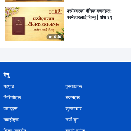
परमेश्‍वरका दैनिक वचनहरू:
परमेश्‍वरलाई चिन्‍नु | अंश ६९
10:40
मेनु
गृहपृष्ठ
पुस्तकहरू
भिडियोहरू
भजनहरू
पढाइहरू
सुसमाचार
गवाहीहरू
नयाँ युग
चित्र प्रदर्शन
हाम्रो बारेमा