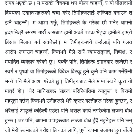
समय भएको छ। म यसको विषयमा थप बोल्न चाहन्नँ, र यो पीडादायी
विषयका उदाहरणहरूको चर्चा गरेर तिमीहरूलाई लज्जित बनाउन त
झनै चाहन्नँ। म आशा गर्छु, तिमीहरूले के गरेका छौ भनेर आफ्नो
हृदयभित्रै स्मरण गर्छौ जसबाट हामी अर्को पटक भेट्दा हामीले हाम्रो
हिसाब मिलान गर्न सक्नेछौं। म तिमीहरूमध्ये कसैलाई पनि गलत
आरोप लगाउन चाहन्नँ, किनभने मैले सधैँ न्यायसङ्गत, निष्पक्ष, र
मर्यादित व्यवहार गरेको छु। पक्कै पनि, तिमीहरू इमानदार रहनेछौ र
स्वर्ग र पृथ्वी वा तिमीहरूको विवेक विरुद्ध हुने कुनै पनि काम गर्नेछैनौ
भन्ने पनि मैले आशा गरेको छु। तिमीहरूबाट मैले माग्न सक्ने कुरा यो
मात्रै हो। धेरै मानिसहरू सहज परिस्थितिमा व्याकुल र बिरामी
महसुस गर्छन् किनभने उनीहरूले धेरै क्रूर गल्तीहरू गरेका हुन्छन्, र
धेरैलाई आफूले कहिल्यै एउटा पनि असल कार्य नगरेकोमा लज्जा बोध
हुन्छ। तर पनि, आफ्ना पापहरूबाट लज्जा बोध हुँदै नहुनेहरू पनि छन्
जो मेरो स्वभावको परीक्षा लिनका लागि, पूर्ण रूपमा उजागर हुन बाँकी