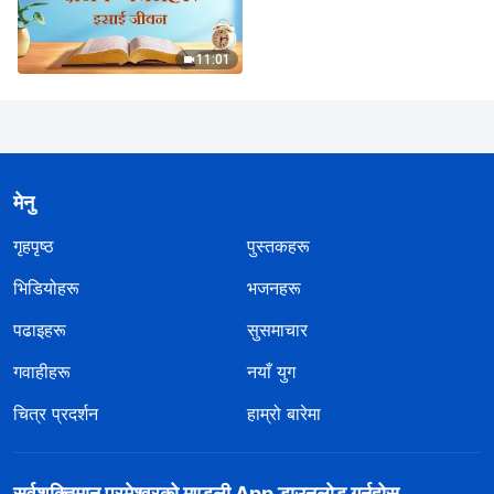
11:01
मेनु
गृहपृष्ठ
पुस्तकहरू
भिडियोहरू
भजनहरू
पढाइहरू
सुसमाचार
गवाहीहरू
नयाँ युग
चित्र प्रदर्शन
हाम्रो बारेमा
सर्वशक्तिमान्‌ परमेश्‍वरको मण्डली App डाउनलोड गर्नुहोस्