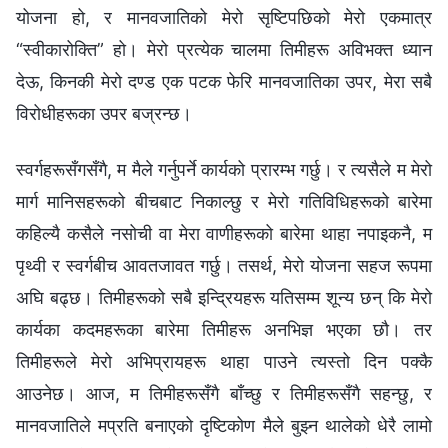
योजना हो, र मानवजातिको मेरो सृष्टिपछिको मेरो एकमात्र
“स्वीकारोक्ति” हो। मेरो प्रत्येक चालमा तिमीहरू अविभक्त ध्यान
देऊ, किनकी मेरो दण्ड एक पटक फेरि मानवजातिका उपर, मेरा सबै
विरोधीहरूका उपर बज्रन्छ।
स्वर्गहरूसँगसँगै, म मैले गर्नुपर्ने कार्यको प्रारम्भ गर्छु। र त्यसैले म मेरो
मार्ग मानिसहरूको बीचबाट निकाल्छु र मेरो गतिविधिहरूको बारेमा
कहिल्यै कसैले नसोची वा मेरा वाणीहरूको बारेमा थाहा नपाइकनै, म
पृथ्वी र स्वर्गबीच आवतजावत गर्छु। तसर्थ, मेरो योजना सहज रूपमा
अघि बढ्छ। तिमीहरूको सबै इन्द्रियहरू यतिसम्म शून्य छन् कि मेरो
कार्यका कदमहरूका बारेमा तिमीहरू अनभिज्ञ भएका छौ। तर
तिमीहरूले मेरो अभिप्रायहरू थाहा पाउने त्यस्तो दिन पक्कै
आउनेछ। आज, म तिमीहरूसँगै बाँच्छु र तिमीहरूसँगै सहन्छु, र
मानवजातिले मप्रति बनाएको दृष्टिकोण मैले बुझ्न थालेको धेरै लामो