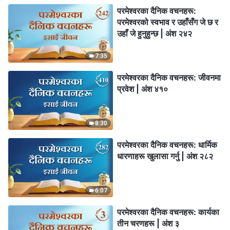
परमेश्‍वरका दैनिक वचनहरू:
परमेश्‍वरको स्वभाव र उहाँसँग जे छ र
उहाँ जे हुनुहुन्छ | अंश २४२
7:35
परमेश्‍वरका दैनिक वचनहरू: जीवनमा
प्रवेश | अंश ४१०
8:30
परमेश्‍वरका दैनिक वचनहरू: धार्मिक
धारणाहरू खुलासा गर्नु | अंश २८२
6:07
परमेश्‍वरका दैनिक वचनहरू: कार्यका
तीन चरणहरू | अंश ३