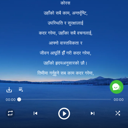
कोरस
उहाँको सबै काम, अन्तर्दृष्टि,
उपस्थिति र सुरक्षालाई
कदर गरेमा, उहाँका सबै वचनलाई,
आफ्नो वास्तविकता र
जीवन आपूर्ति झैँ गरी कदर गरेमा,
उहाँको हृदयअनुसारको छौ।
तिमीमा गर्नुहुने सब काम कदर गरेमा,
आशिष् दिनुहुनेछ, तिम्रो सबथोक बढ्नेछ।
पद २
00:00
00:00
उहाँका वचन पछ्याउने र तिनलाई
कदर गर्नेमा उहाँ काम गर्नुहुन्छ।
जति कदर गर्छौ, त्यति उहाँ काम गर्नुहुन्छ।