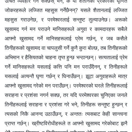
उचित व्यवहार गर्न सक्छस् भने, के यी शैतानको प्रकारका घृणित
जोकरहरूले लज्जित महसुस गर्नेछैनन्? यसले शैतानलाई लज्जित
महसुस गराउनेछ, र परमेश्‍वरलाई सन्तुष्ट तुल्याउनेछ। अरूको
खुसामद गर्न मन पराउने मानिसहरूले अगुवा र कामदारहरू सबैले
आफ्नो खुसामद गर्ने मानिसहरूलाई प्रेम गर्छन्, र जब कसैले
तिनीहरूको खुसामद वा चापलुसी गर्ने कुनै कुरा बोल्छ, तब तिनीहरूको
अभिमान र हैसियतको चाहना तृप्त हुन्छ भन्ठान्छन्। सत्यतालाई प्रेम
गर्ने मानिसहरूले यसलाई कत्ति पनि मन पराउँदैनन्, र तिनीहरूले
यसलाई अत्यन्तै घृणा गर्छन् र घिनाउँछन्। झूटा अगुवाहरूले मात्र
आफ्नो खुसामद गरेको मन पराउँछन्। परमेश्‍वरको घरले तिनीहरूलाई
सराहना र प्रशंसा नगर्न सक्छ, तर यदि परमेश्‍वरका चुनिएका जनले
तिनीहरूलाई सराहना र प्रशंसा गरे भने, तिनीहरू सन्तुष्ट हुन्छन् र
त्यसको निकै आनन्द उठाउँछन्, र अन्ततः त्यसबाट केही सान्त्वना
प्राप्त गर्छन्। ख्रीष्टविरोधीहरूले त आफ्नो खुसामद गरेकोबाट झनै