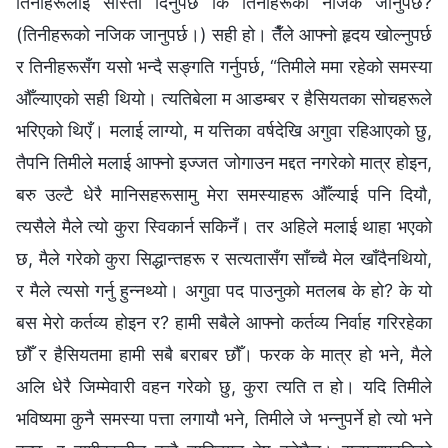
तिनीहरूलाई सास्ती दिनुपर्छ कि तिनीहरूको नजिक जानुपर्छ?
(तिनीहरूको नजिक जानुपर्छ।) सही हो। तैँले आफ्नो हृदय खोल्नुपर्छ
र तिनीहरूसँग यसो भन्दै सङ्गति गर्नुपर्छ, “तिमीले ममा रहेको समस्या
औँल्याएको सही थियो। त्यतिबेला म आडम्बर र हैसियतका सोचहरूले
भरिएको थिएँ। मलाई लाग्यो, म यत्तिका वर्षदेखि अगुवा रहिआएको छु,
तैपनि तिमीले मलाई आफ्नो इज्जत जोगाउन मद्दत नगरेको मात्र होइन,
बरु उल्टै धेरै मानिसहरूसामु मेरा समस्याहरू औँल्याई पनि दियौ,
त्यसैले मैले त्यो कुरा स्विकार्न सकिनँ। तर अहिले मलाई थाहा भएको
छ, मैले गरेको कुरा सिद्धान्तहरू र सत्यतासँग साँच्चै मेल खाँदैनथियो,
र मैले त्यसो गर्नु हुन्नथ्यो। अगुवा पद पाउनुको मतलब के हो? के यो
बस मेरो कर्तव्य होइन र? हामी सबैले आफ्नो कर्तव्य निर्वाह गरिरहेका
छौँ र हैसियतमा हामी सबै बराबर छौँ। फरक के मात्र हो भने, मैले
अलि धेरै जिम्मेवारी वहन गरेको छु, कुरा त्यति त हो। यदि तिमीले
भविष्यमा कुनै समस्या पत्ता लगायौ भने, तिमीले जे भन्नुपर्ने हो त्यो भने