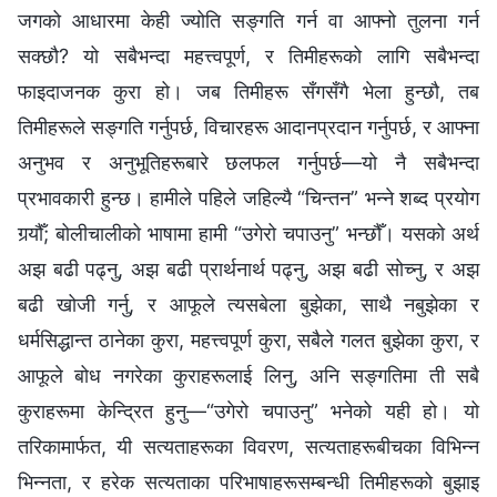
जगको आधारमा केही ज्योति सङ्गति गर्न वा आफ्नो तुलना गर्न
सक्छौ? यो सबैभन्दा महत्त्वपूर्ण, र तिमीहरूको लागि सबैभन्दा
फाइदाजनक कुरा हो। जब तिमीहरू सँगसँगै भेला हुन्छौ, तब
तिमीहरूले सङ्गति गर्नुपर्छ, विचारहरू आदानप्रदान गर्नुपर्छ, र आफ्ना
अनुभव र अनुभूतिहरूबारे छलफल गर्नुपर्छ—यो नै सबैभन्दा
प्रभावकारी हुन्छ। हामीले पहिले जहिल्यै “चिन्तन” भन्ने शब्द प्रयोग
गर्‍यौँ; बोलीचालीको भाषामा हामी “उगेरो चपाउनु” भन्छौँ। यसको अर्थ
अझ बढी पढ्नु, अझ बढी प्रार्थनार्थ पढ्नु, अझ बढी सोच्नु, र अझ
बढी खोजी गर्नु, र आफूले त्यसबेला बुझेका, साथै नबुझेका र
धर्मसिद्धान्त ठानेका कुरा, महत्त्वपूर्ण कुरा, सबैले गलत बुझेका कुरा, र
आफूले बोध नगरेका कुराहरूलाई लिनु, अनि सङ्गतिमा ती सबै
कुराहरूमा केन्द्रित हुनु—“उगेरो चपाउनु” भनेको यही हो। यो
तरिकामार्फत, यी सत्यताहरूका विवरण, सत्यताहरूबीचका विभिन्न
भिन्नता, र हरेक सत्यताका परिभाषाहरूसम्बन्धी तिमीहरूको बुझाइ