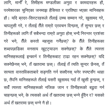
लागि, मानौँ रे, तिमीहरू मण्डलीका अगुवा र कामदारहरू हौ,
परमेश्‍वरका चुनिएका जनमाझ हैसियत र प्रतिष्ठा भएका मानिसहरू
हौ। यदि ब्रदर-सिस्टरहरूले तँलाई उच्च सम्मान गरे, खुसामद गरे,
चापलुसी गरे, र तँलाई तैँले राम्रो प्रवचन दिन्छस्, तँ सुन्दर छस् र
तिनीहरूको लागि तँ सबैभन्दा राम्रो अगुवा होस् भन्दै निरन्तर प्रशंसा
गरे भने, तैँले कस्तो महसुस गर्नेछस्? के तैँले तिनीहरूका
शब्दपछाडिका मनसाय खुट्ट्याउन सक्नेछस्? के तैँले त्यस्ता
मानिसहरूलाई इन्कार्न र तिनीहरूबाट टाढा रहन सक्नेछस्? यदि
सक्नेछैनस् भने, तँ खतरामा छस्। तँलाई तँ त्यति सुन्दर छैनस्, तँ
सत्यता वास्तविकताबारे सङ्गति गर्न सक्दैनस् भनेर स्पष्टसँग थाहा
छ, तैपनि मानिसहरूले तँलाई यसरी खुसामद गर्दा तँ खुसी हुन्छस्, र
सधैँ त्यस्ता मानिसहरूको नजिक जान र तिनीहरूको बढुवा गर्न
चाहन्छस् भने, के त्यसको अर्थ तँ खतरामा छस् भन्ने हुँदैन र? यसको
अर्थ तँ खतरामा छस् भन्ने नै हो।