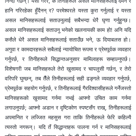
निन्दा गर्छन्। यसो गरेर, के तिनीहरूले असल मानिसहरूलाई दमन र
हानि गरिरहेका हुँदैनन् र? परमेश्‍वरले यस्ता कुरा गर्नुलाई र यस्ता
असल मानिसहरूलाई सताउनुलाई सबैभन्दा धेरै घृणा गर्नुहुन्छ।
असल मानिसहरूलाई सताउनु भनेको खलनायकी काम हो! अनि यदि
कसैले धेरै असल मानिसहरूलाई सताउँछ भने, ऊ दियाबलस हो।
अगुवा र कामदारहरूले सबैलाई न्यायोचित रूपमा र प्रेमपूर्वक व्यवहार
गर्नुपर्छ, र तिनीहरूले सिद्धान्तअनुसार मामिलाहरू सम्हाल्नुपर्छ।
विशेषगरी जब मानिसहरूले तेरो खुसामद र चापलुसी गर्छन्, र तेरो
वरिपरि घुम्छन्, तब तैँले तिनीहरूलाई सही ढङ्गले व्यवहार गर्नुपर्छ,
प्रेमपूर्वक सहयोग गर्नुपर्छ, र तिनीहरूलाई गैरविश्‍वासीहरूले गर्नेजस्तो
मानिसहरूको खुसामद गर्नमा नभई आफ्नो उचित काम गर्नमा
लगाउनुपर्छ; आफ्नो अडान र दृष्टिकोण स्पष्टसँग राख्, तिनीहरूलाई
अपमानित र लज्जित महसुस गरा ताकि तिनीहरूले फेरि कहिल्यै
त्यस्तो नगरून्। यदि तँ सिद्धान्तहरू पालना गर्न र मानिसहरूलाई