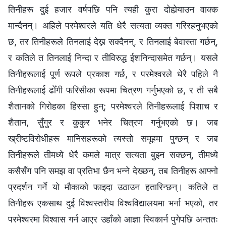
तिनीहरू दुई हजार वर्षपछि पनि त्यही कुरा दोहोर्‍याउन वाक्क
मान्दैनन्। अहिले परमेश्‍वरले यति धेरै सत्यता व्यक्त गरिरहनुभएको
छ, तर तिनीहरूले तिनलाई देख्न सक्दैनन्, र तिनलाई बेवास्ता गर्छन्,
र कतिले त तिनलाई निन्दा र तीविरुद्ध ईशनिन्दासमेत गर्छन्। यसले
तिनीहरूलाई पूर्ण रूपले प्रकाश गर्छ, र परमेश्‍वरले धेरै पहिले नै
तिनीहरूलाई ढोँगी फरिसीका रूपमा चित्रण गर्नुभएको छ, र ती सबै
शैतानको गिरोहका हिस्सा हुन्; परमेश्‍वरले तिनीहरूलाई पिशाच र
शैतान, सुँगुर र कुकुर भनेर चित्रण गर्नुभएको छ। जब
ख्रीष्टविरोधीहरू मानिसहरूको त्यस्तो समूहमा पुग्छन् र जब
तिनीहरूले तीमध्ये धेरै कमले मात्र सत्यता बुझ्न सक्छन्, तीमध्ये
कसैसँग पनि समझ वा प्रतिभा छैन भन्ने देख्छन्, तब तिनीहरू आफ्नो
प्रदर्शन गर्ने यो मौकाको फाइदा उठाउन हतारिन्छन्। कतिले त
तिनीहरू एकसाथ दुई विश्‍वस्तरीय विश्‍वविद्यालयमा भर्ना भएको, तर
परमेश्‍वरमा विश्‍वास गर्न आएर उहाँको आज्ञा स्विकार्न पुगेपछि अन्ततः