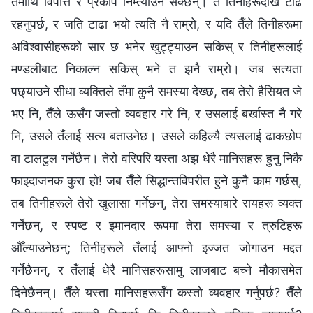
तँमाथि विपत्ति र प्रकोप निम्त्याउन सक्छन्। तँ तिनीहरूदेखि टाढै
रहनुपर्छ, र जति टाढा भयो त्यति नै राम्रो, र यदि तैँले तिनीहरूमा
अविश्‍वासीहरूको सार छ भनेर खुट्ट्याउन सकिस् र तिनीहरूलाई
मण्डलीबाट निकाल्न सकिस् भने त झनै राम्रो। जब सत्यता
पछ्याउने सीधा व्यक्तिले तँमा कुनै समस्या देख्‍छ, तब तेरो हैसियत जे
भए नि, तैँले ऊसँग जस्तो व्यवहार गरे नि, र उसलाई बर्खास्त नै गरे
नि, उसले तँलाई सत्य बताउनेछ। उसले कहिल्यै त्यसलाई ढाकछोप
वा टालटुल गर्नेछैन। तेरो वरिपरि यस्ता अझ धेरै मानिसहरू हुनु निकै
फाइदाजनक कुरा हो! जब तैँले सिद्धान्तविपरीत हुने कुनै काम गर्छस्,
तब तिनीहरूले तेरो खुलासा गर्नेछन्, तेरा समस्याबारे रायहरू व्यक्त
गर्नेछन्, र स्पष्ट र इमानदार रूपमा तेरा समस्या र त्रुटिहरू
औँल्याउनेछन्; तिनीहरूले तँलाई आफ्नो इज्जत जोगाउन मद्दत
गर्नेछैनन्, र तँलाई धेरै मानिसहरूसामु लाजबाट बच्ने मौकासमेत
दिनेछैनन्। तैँले यस्ता मानिसहरूसँग कस्तो व्यवहार गर्नुपर्छ? तैँले