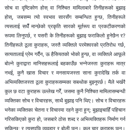
सोच वा दृष्टिकोण होस् वा निश्‍चित मामिलाबारे तिनीहरूको बुझाइ
होस्, जबसम्म त्यो स्वभाव सारसँग सम्बन्धित हुन्छ, तिनीहरूले
त्यसलाई सधैँ मान्छेको प्रकृति सारको मूर्तरूप वा प्रकटीकरणको
रूपमा लिनुपर्छ, र यसरी के तिनीहरूको बुझाइ फराकिलो हुनेछैन र?
तिनीहरूले ठूला कुराहरू, जस्तै व्यक्तिले परमेश्‍वरको प्रतिरोध गर्छ,
सत्यतालाई प्रेम गर्दैन, ऊ हैसियतको भोको हुन्छ, वा व्यक्तिले आफूले
बोल्ने कुराद्वारा मानिसहरूलाई बहकाउँछ भन्नेजस्ता कुराहरू मात्र
नभई, कुनै खास विचार र मनसायजस्ता साना कुरादेखि तर्क वा
अभिव्यक्तिजस्ता ठूला कुराहरूसम्मका सबथोक बुझ्नुपर्छ। मैले भर्खरै
कुल छ वटा कुराहरू उल्लेख गरेँ, जसमा कुनै निश्‍चित मामिलासम्बन्धी
व्यक्तिका सोच र विचारहरू, साथै बुझाइ पनि थिए। सोच र विचारहरू
भनेका व्यक्तिका चेतना र विचारमा रहने कुरा हुन्; बुझाइचाहिँ पहिचान
गरिसकिएको कुरा हो, जसबारे ठोस शब्द र अभिव्यक्तिहरू निर्माण गर्न
सकिन्छ; र त्यसपछि व्यवहार र बोली छन्। कुल चार कुराहरू छन्।