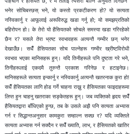
पहिचान र हैसियत छ, र म तँलाई त्यसरी बोल्ने अनुमति दिनेछैन”
भनेर सोचिबस्छस् भने, यो कस्तो प्रकटीकरण हो? यो सत्यता
नस्विकार्नु र आफूलाई अरूविरुद्ध खडा गर्नु हो; यो समझप्रतिको
बहिरोपन हो। के तेरो यो हैसियतको सोचले समस्या खडा गरिरहेको
छैन र? यसले तेरा भ्रष्ट स्वभावहरू अत्यन्तै गम्भीर छन् भनेर
देखाउँछ। सधैँ हैसियतका सोच पाल्नेहरू गम्भीर ख्रीष्टविरोधी
स्वभाव भएका मानिसहरू हुन्। यदि तिनीहरूले पनि दुष्टता गरे भने,
तिनीहरूलाई एकदमै तुरुन्तै प्रकाश गरिनेछ र हटाइनेछ।
मानिसहरूले सत्यता इन्कार्नु र नस्विकार्नु अत्यन्तै खतरनाक कुरा हो!
सधैँ हैसियतका लागि होड गर्ने चाहना राख्नु र हैसियतका फाइदाहरूमा
लिप्त हुन चाहनु खतराका सङ्केतहरू हुन्। जब व्यक्तिको हृदय सधैँ
हैसियतद्वारा बाँधिएको हुन्छ, तब के उसले अझै पनि सत्यता अभ्यास
गर्न र सिद्धान्तअनुसार कामकुरा सम्हाल्न सक्छ र? यदि व्यक्तिले
सत्यता अभ्यास गर्न सक्दैन र सधैँ ख्याति, लाभ, र हैसियतको खातिर