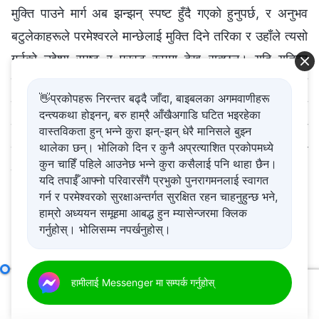
मुक्ति पाउने मार्ग अब झन्झन् स्पष्ट हुँदै गएको हुनुपर्छ, र अनुभव
बटुलेकाहरूले परमेश्‍वरले मान्छेलाई मुक्ति दिने तरिका र उहाँले त्यसो
गर्नुको उद्देश्य स्पष्ट र प्रस्ट रूपमा देख्न सक्छन्। यदि यतिका
वर्षसम्म परमेश्‍वरमा विश्‍वास गरेर पनि, तैँले परमेश्‍वरले कसरी
👋प्रकोपहरू निरन्तर बढ्दै जाँदा, बाइबलका अगमवाणीहरू
मानिसहरूलाई मुक्ति दिनुहुन्छ र कसरी तिनीहरूबाट भ्रष्टता
दन्त्यकथा होइनन्, बरु हाम्रै आँखैअगाडि घटित भइरहेका
पखाल्नुहुन्छ भनेर जान्दैनस् भने, त्यसले तँमा अलिकति पनि
वास्तविकता हुन् भन्ने कुरा झन्-झन् धेरै मानिसले बुझ्न
थालेका छन्। भोलिको दिन र कुनै अप्रत्याशित प्रकोपमध्ये
सत्यताको बुझाइ र परमेश्‍वरको कामको बोध छैन भन्‍ने देखाउँछ। के
कुन चाहिँ पहिले आउनेछ भन्ने कुरा कसैलाई पनि थाहा छैन।
त्यस्ता सबै मानिसहरू आफ्नो आस्थामा दिग्भ्रमित छैनन् र?
यदि तपाईँ आफ्नो परिवारसँगै प्रभुको पुनरागमनलाई स्वागत
गर्न र परमेश्‍वरको सुरक्षाअन्तर्गत सुरक्षित रहन चाहनुहुन्छ भने,
मार्च २०, २०१९
हाम्रो अध्ययन समूहमा आबद्ध हुन म्यासेन्जरमा क्लिक
गर्नुहोस्। भोलिसम्म नपर्खनुहोस्।
तपाई र तपाईको परिवारलाई अति आवश्यक छ भनेर आह्वान गर्दै: पीडा
विषयवस्तु चार: तिनीहरू आफूलाई उच्च पार्छन् र आफूबारे गवाही दिन्छन्
हामीलाई Messenger मा सम्पर्क गर्नुहोस्
(खण्ड प
बिना सुन्दर जीवन बिताउने मौका प्राप्त गर्न प्रभुको आगमनलाई
00:00
45:13
स्वागत गर्नु। यदि तपाईं आफ्नो परिवारसँग यो आशिष प्राप्त गर्न