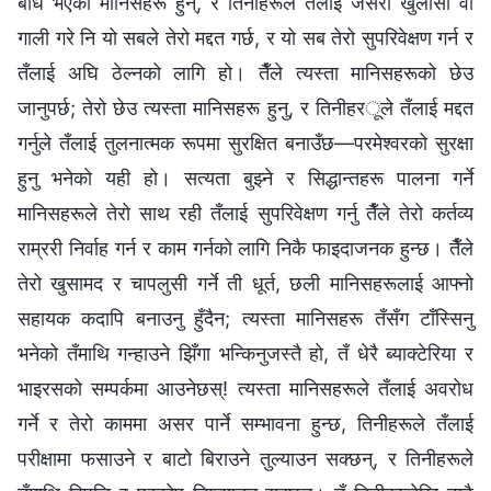
बोध भएका मानिसहरू हुन्, र तिनीहरूले तँलाई जसरी खुलासा वा
गाली गरे नि यो सबले तेरो मद्दत गर्छ, र यो सब तेरो सुपरिवेक्षण गर्न र
तँलाई अघि ठेल्नको लागि हो। तैँले त्यस्ता मानिसहरूको छेउ
जानुपर्छ; तेरो छेउ त्यस्ता मानिसहरू हुनु, र तिनीहरूले तँलाई मद्दत
गर्नुले तँलाई तुलनात्मक रूपमा सुरक्षित बनाउँछ—परमेश्‍वरको सुरक्षा
हुनु भनेको यही हो। सत्यता बुझ्ने र सिद्धान्तहरू पालना गर्ने
मानिसहरूले तेरो साथ रही तँलाई सुपरिवेक्षण गर्नु तैँले तेरो कर्तव्य
राम्ररी निर्वाह गर्न र काम गर्नको लागि निकै फाइदाजनक हुन्छ। तैँले
तेरो खुसामद र चापलुसी गर्ने ती धूर्त, छली मानिसहरूलाई आफ्नो
सहायक कदापि बनाउनु हुँदैन; त्यस्ता मानिसहरू तँसँग टाँस्‍सिनु
भनेको तँमाथि गन्हाउने झिँगा भन्किनुजस्तै हो, तँ धेरै ब्याक्टेरिया र
भाइरसको सम्पर्कमा आउनेछस्! त्यस्ता मानिसहरूले तँलाई अवरोध
गर्ने र तेरो काममा असर पार्ने सम्भावना हुन्छ, तिनीहरूले तँलाई
परीक्षामा फसाउने र बाटो बिराउने तुल्याउन सक्छन्, र तिनीहरूले