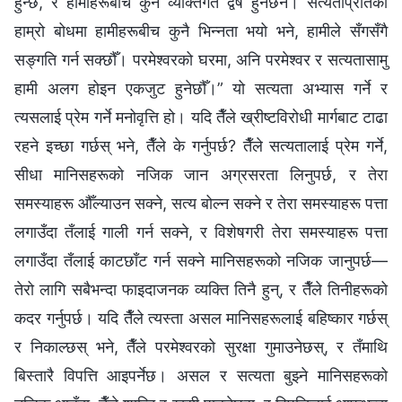
हुन्छ, र हामीहरूबीच कुनै व्यक्तिगत द्वेष हुनेछैन। सत्यताप्रतिको
हाम्रो बोधमा हामीहरूबीच कुनै भिन्नता भयो भने, हामीले सँगसँगै
सङ्गति गर्न सक्छौँ। परमेश्‍वरको घरमा, अनि परमेश्‍वर र सत्यतासामु
हामी अलग होइन एकजुट हुनेछौँ।” यो सत्यता अभ्यास गर्ने र
त्यसलाई प्रेम गर्ने मनोवृत्ति हो। यदि तैँले ख्रीष्टविरोधी मार्गबाट टाढा
रहने इच्छा गर्छस् भने, तैँले के गर्नुपर्छ? तैँले सत्यतालाई प्रेम गर्ने,
सीधा मानिसहरूको नजिक जान अग्रसरता लिनुपर्छ, र तेरा
समस्याहरू औँल्याउन सक्ने, सत्य बोल्न सक्ने र तेरा समस्याहरू पत्ता
लगाउँदा तँलाई गाली गर्न सक्‍ने, र विशेषगरी तेरा समस्याहरू पत्ता
लगाउँदा तँलाई काटछाँट गर्न सक्ने मानिसहरूको नजिक जानुपर्छ—
तेरो लागि सबैभन्दा फाइदाजनक व्यक्ति तिनै हुन्, र तैँले तिनीहरूको
कदर गर्नुपर्छ। यदि तैँले त्यस्ता असल मानिसहरूलाई बहिष्कार गर्छस्
र निकाल्छस् भने, तैँले परमेश्‍वरको सुरक्षा गुमाउनेछस्, र तँमाथि
बिस्तारै विपत्ति आइपर्नेछ। असल र सत्यता बुझ्ने मानिसहरूको