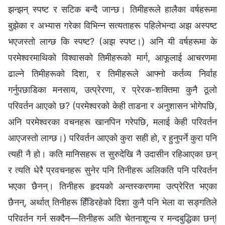
झन्झन् स्पष्ट र सटिक बन्दै जान्छ। तिमीहरूले हालैका वर्षहरूमा
बुझेका र अभ्यास गरेका विभिन्न सत्यताहरू पहिलेभन्दा अझ अस्पष्ट
भएजस्तो लाग्छ कि स्पष्ट? (अझ स्पष्ट।) अनि यी वर्षहरूमा के
परमेश्‍वरमाथिको विश्‍वासको तिमीहरूको मार्ग, आफूलाई आचरणमा
ढाल्ने तिमीहरूको दिशा, र तिमीहरूले आफ्नो कर्तव्य निर्वाह
गर्नुपछाडिका मनसाय, उत्प्रेरणा, र प्रेरक-शक्तिमा कुनै ठूलो
परिवर्तन आएको छ? (परमेश्‍वरको केही ताडना र अनुशासन भोगेपछि,
अनि परमेश्‍वरका वचनहरू खानपिन गरेपछि, मलाई केही परिवर्तन
आएजस्तो लाग्छ।) परिवर्तन आएको कुरा सही हो, र हुनुपर्ने कुरा पनि
त्यही नै हो। कति मानिसहरू त सुरुदेखि नै उदासीन रहिआएका छन्
र त्यति धेरै प्रवचनहरू सुनेर पनि तिनीहरू अलिकति पनि परिवर्तन
भएका छैनन्। तिनीहरू हृदयको अन्तस्करणमा उत्प्रेरित भएका
छैनन्, अर्थात् तिनीहरू हिँडिरहेको दिशा कुनै पनि भेला वा सङ्गतिले
परिवर्तन गर्न सक्दैन—तिनीहरू अति चेतनाशून्य र मन्दबुद्धिका छन्!