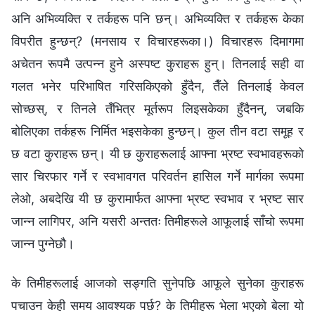
अनि अभिव्यक्ति र तर्कहरू पनि छन्। अभिव्यक्ति र तर्कहरू केका
विपरीत हुन्छन्? (मनसाय र विचारहरूका।) विचारहरू दिमागमा
अचेतन रूपमै उत्पन्न हुने अस्पष्ट कुराहरू हुन्। तिनलाई सही वा
गलत भनेर परिभाषित गरिसकिएको हुँदैन, तैँले तिनलाई केवल
सोच्छस्, र तिनले तँभित्र मूर्तरूप लिइसकेका हुँदैनन्, जबकि
बोलिएका तर्कहरू निर्मित भइसकेका हुन्छन्। कुल तीन वटा समूह र
छ वटा कुराहरू छन्। यी छ कुराहरूलाई आफ्ना भ्रष्ट स्वभावहरूको
सार चिरफार गर्ने र स्वभावगत परिवर्तन हासिल गर्ने मार्गका रूपमा
लेओ, अबदेखि यी छ कुरामार्फत आफ्ना भ्रष्ट स्वभाव र भ्रष्ट सार
जान्न लागिपर, अनि यसरी अन्ततः तिमीहरूले आफूलाई साँचो रूपमा
जान्न पुग्नेछौ।
के तिमीहरूलाई आजको सङ्गति सुनेपछि आफूले सुनेका कुराहरू
पचाउन केही समय आवश्यक पर्छ? के तिमीहरू भेला भएको बेला यो