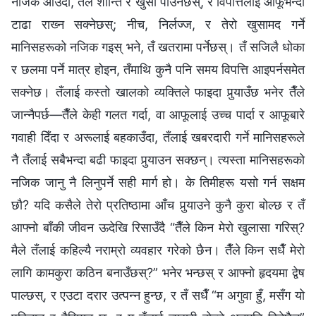
नजिक आउँदा, तैँले शान्ति र खुसी पाउनेछस्, र विपत्तिलाई आफूभन्दा
टाढा राख्‍न सक्‍नेछस्; नीच, निर्लज्ज, र तेरो खुसामद गर्ने
मानिसहरूको नजिक गइस् भने, तँ खतरामा पर्नेछस्। तँ सजिलै धोका
र छलमा पर्ने मात्र होइन, तँमाथि कुनै पनि समय विपत्ति आइपर्नसमेत
सक्‍नेछ। तँलाई कस्तो खालको व्यक्तिले फाइदा पुर्‍याउँछ भनेर तैँले
जान्नैपर्छ—तैँले केही गलत गर्दा, वा आफूलाई उच्च पार्दा र आफूबारे
गवाही दिँदा र अरूलाई बहकाउँदा, तँलाई खबरदारी गर्ने मानिसहरूले
नै तँलाई सबैभन्दा बढी फाइदा पुर्‍याउन सक्छन्। त्यस्ता मानिसहरूको
नजिक जानु नै लिनुपर्ने सही मार्ग हो। के तिमीहरू यसो गर्न सक्षम
छौ? यदि कसैले तेरो प्रतिष्ठामा आँच पुर्‍याउने कुनै कुरा बोल्छ र तँ
आफ्नो बाँकी जीवन ऊदेखि रिसाउँदै “तैँले किन मेरो खुलासा गरिस्?
मैले तँलाई कहिल्यै नराम्रो व्यवहार गरेको छैन। तैँले किन सधैँ मेरो
लागि कामकुरा कठिन बनाउँछस्?” भनेर भन्छस् र आफ्नो हृदयमा द्वेष
पाल्छस्, र एउटा दरार उत्पन्न हुन्छ, र तँ सधैँ “म अगुवा हुँ, मसँग यो