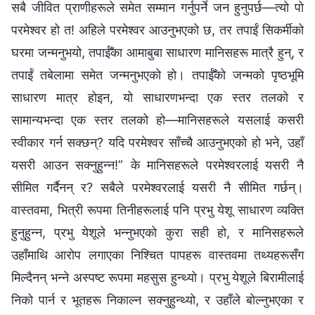
सबै जीवित प्राणीहरूले समेत सम्मान गर्नुपर्ने जन हुनुपर्छ—त्यो पो
परमेश्‍वर हो त! अहिले परमेश्‍वर आउनुभएको छ, तर तपाईं सिकर्मीको
घरमा जन्‍मनुभयो, तपाईँका आमाबुबा साधारण मानिसहरू मात्रै हुन्, र
तपाईं तबेलामा समेत जन्‍मनुभएको हो। तपाईँको जन्मको पृष्ठभूमि
साधारण मात्र होइन, यो साधारणभन्दा एक स्तर तलको र
सामान्यभन्दा एक स्तर तलको हो—मानिसहरूले यसलाई कसरी
स्वीकार गर्न सक्छन्? यदि परमेश्‍वर साँच्‍चै आउनुभएको हो भने, उहाँ
यसरी आउन सक्नुहुन्न!” के मानिसहरूले परमेश्‍वरलाई यसरी नै
सीमित गर्दैनन् र? सबैले परमेश्‍वरलाई यसरी नै सीमित गर्छन्।
वास्तवमा, भित्री रूपमा तिनीहरूलाई पनि प्रभु येशू साधारण व्यक्ति
हुनुहुन्न, प्रभु येशूले भन्‍नुभएको कुरा सही हो, र मानिसहरूले
उहाँमाथि आरोप लगाएका निश्चित पापहरू वास्तवमा तथ्यहरूसँग
मिल्दैनन् भन्‍ने अस्पष्ट रूपमा महसुस हुन्थ्यो। प्रभु येशूले बिरामीलाई
निको पार्न र भूतहरू निकाल्न सक्नुहुन्थ्यो, र उहाँले बोल्नुभएका र