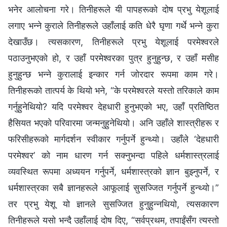
भनेर आलोचना गरे। तिनीहरूले यी पापहरूको दोष प्रभु येशूलाई
लगाए भन्‍ने कुराले तिनीहरूले उहाँलाई कति धेरै घृणा गर्थे भन्‍ने कुरा
देखाउँछ। त्यसकारण, तिनीहरूले प्रभु येशूलाई परमेश्‍वरले
पठाउनुभएको हो, र उहाँ परमेश्‍वरका पुत्र हुनुहुन्छ, र उहाँ मसीह
हुनुहुन्छ भन्‍ने कुरालाई इन्कार गर्न जोरदार रूपमा काम गरे।
तिनीहरूको तात्पर्य के थियो भने, “के परमेश्‍वरले यस्तो तरिकाले काम
गर्नुहुनेथियो? यदि परमेश्‍वर देहधारी हुनुभएको भए, उहाँ प्रतिष्ठित
हैसियत भएको परिवारमा जन्‍मनुहुनेथियो। अनि उहाँले शास्त्रीहरू र
फरिसीहरूको मार्गदर्शन स्वीकार गर्नुपर्ने हुन्थ्यो। उहाँले ‘देहधारी
परमेश्‍वर’ को नाम धारण गर्न सक्नुभन्दा पहिले धर्मशास्त्रलाई
व्यवस्थित रूपमा अध्ययन गर्नुपर्ने, धर्मशास्त्रको ज्ञान बुझ्नुपर्ने, र
धर्मशास्त्रका सबै ज्ञानहरूले आफूलाई सुसज्‍जित गर्नुपर्ने हुन्थ्यो।”
तर प्रभु येशू यो ज्ञानले सुसज्जित हुनुहुन्‍नथियो, त्यसकारण
तिनीहरूले यसो भन्दै उहाँलाई दोष दिए, “सर्वप्रथम, तपाईंसँग त्यस्तो