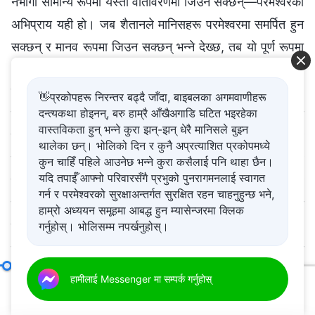
👋प्रकोपहरू निरन्तर बढ्दै जाँदा, बाइबलका अगमवाणीहरू
दन्त्यकथा होइनन्, बरु हाम्रै आँखैअगाडि घटित भइरहेका
वास्तविकता हुन् भन्ने कुरा झन्-झन् धेरै मानिसले बुझ्न
थालेका छन्। भोलिको दिन र कुनै अप्रत्याशित प्रकोपमध्ये
कुन चाहिँ पहिले आउनेछ भन्ने कुरा कसैलाई पनि थाहा छैन।
यदि तपाईँ आफ्नो परिवारसँगै प्रभुको पुनरागमनलाई स्वागत
गर्न र परमेश्‍वरको सुरक्षाअन्तर्गत सुरक्षित रहन चाहनुहुन्छ भने,
हाम्रो अध्ययन समूहमा आबद्ध हुन म्यासेन्जरमा क्लिक
गर्नुहोस्। भोलिसम्म नपर्खनुहोस्।
विषयवस्तु सात: तिनीहरू दुष्ट, कपटी, र छली हुन्छन् (भाग तीन)
हामीलाई Messenger मा सम्पर्क गर्नुहोस्
खण्ड चार
00:20
53:11