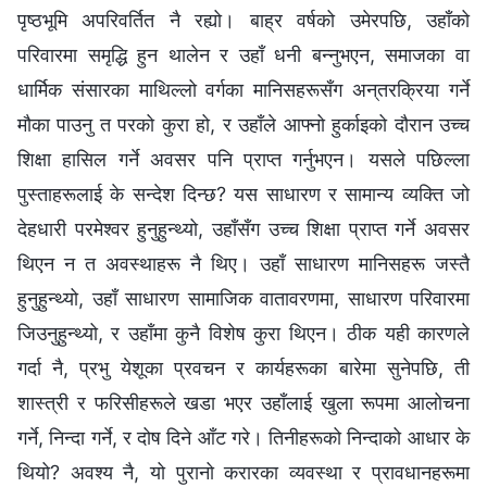
पृष्ठभूमि अपरिवर्तित नै रह्यो। बाह्र वर्षको उमेरपछि, उहाँको
परिवारमा समृद्धि हुन थालेन र उहाँ धनी बन्‍नुभएन, समाजका वा
धार्मिक संसारका माथिल्लो वर्गका मानिसहरूसँग अन्तरक्रिया गर्ने
मौका पाउनु त परको कुरा हो, र उहाँले आफ्नो हुर्काइको दौरान उच्च
शिक्षा हासिल गर्ने अवसर पनि प्राप्त गर्नुभएन। यसले पछिल्ला
पुस्ताहरूलाई के सन्देश दिन्छ? यस साधारण र सामान्य व्यक्ति जो
देहधारी परमेश्‍वर हुनुहुन्थ्यो, उहाँसँग उच्च शिक्षा प्राप्त गर्ने अवसर
थिएन न त अवस्थाहरू नै थिए। उहाँ साधारण मानिसहरू जस्तै
हुनुहुन्थ्यो, उहाँ साधारण सामाजिक वातावरणमा, साधारण परिवारमा
जिउनुहुन्थ्यो, र उहाँमा कुनै विशेष कुरा थिएन। ठीक यही कारणले
गर्दा नै, प्रभु येशूका प्रवचन र कार्यहरूका बारेमा सुनेपछि, ती
शास्त्री र फरिसीहरूले खडा भएर उहाँलाई खुला रूपमा आलोचना
गर्ने, निन्दा गर्ने, र दोष दिने आँट गरे। तिनीहरूको निन्दाको आधार के
थियो? अवश्य नै, यो पुरानो करारका व्यवस्था र प्रावधानहरूमा