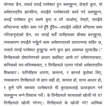
योग्यता छैन, तसर्थ तपाईं परमेश्‍वर हुन सक्‍नुहुन्‍न; दोस्रो कुरा, यो
धर्मशास्त्रीय ज्ञानविना, तपाईंले परमेश्‍वरको कार्य गर्न सक्‍नुहुन्‍न,
तपाईं परमेश्‍वर हुन सक्‍ने कुरा त परै जाओस्; तेस्रो, तपाईंले
मन्दिरभन्दा बाहिर काम गर्न हुँदै हुँदैन—तपाईंले अहिले मन्दिरमा काम
गरिरहनुभएको छैन, तर तपाईं सधैँ पापीहरूका बीचमा बस्‍नुहुन्छ,
त्यसकारण तपाईंले गर्नुहुने काम धर्मशास्‍त्रको दायराभन्दा बाहिर छ,
जसले तपाईं परमेश्‍वर हुनुहुन्छ भन्‍ने कुरा झन् असम्भव तुल्याउँछ।”
तिनीहरूको दोषारोपणको आधार कहाँबाट आयो त? धर्मशास्त्रबाट,
मानिसको मन-मस्तिष्कबाट, र तिनीहरूले प्राप्त गरेको धर्मशास्‍त्रीय
शिक्षाबाट। फरिसीहरू धारणा, कल्‍पना, र ज्ञानले फूलेका थिए,
त्यसकारण तिनीहरूले यो ज्ञान सही हो, सत्यता हो, मान्य आधार हो,
र कुनै पनि समयमा परमेश्‍वरले यी कुराहरूलाई उल्‍लङ्घन गर्न
सक्‍नुहुन्‍न भन्‍ने विश्‍वास गर्थे। के तिनीहरूले सत्यताको खोजी गरे त?
तिनीहरूले खोजी गरेनन्। तिनीहरूले के खोजी गरे? आत्मिक