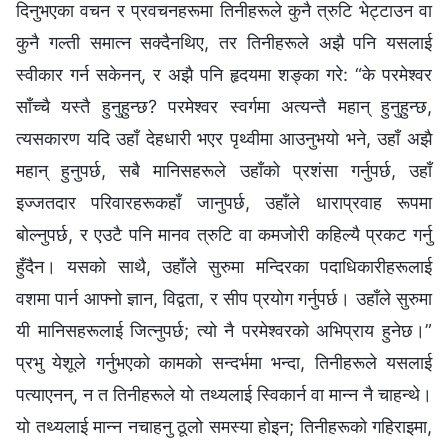
दिनुभएका वचन र प्रवचनहरूमा तिनीहरूले कुनै त्रुटि भेट्टाउन वा
कुनै गल्ती समात्न सक्दैनथिए, तर तिनीहरूले अझै पनि यसलाई
स्वीकार गर्न सकेनन्, र अझै पनि हृदयमा शङ्का गरे: “के परमेश्‍वर
साँच्‍चै यस्तै हुनुहुन्छ? परमेश्‍वर स्वर्गमा अत्यन्तै महान् हुनुहुन्छ,
त्यसकारण यदि उहाँ देहधारी भएर पृथ्वीमा आउनुभयो भने, उहाँ अझै
महान् हुनुपर्छ, सबै मानिसहरूले उहाँको प्रशंसा गर्नुपर्छ, उहाँ
इज्जतदार परिवारहरूकहाँ जानुपर्छ, उहाँले धाराप्रवाह रूपमा
बोल्नुपर्छ, र एउटै पनि मानव त्रुटि वा कमजोरी कहिल्यै प्रकट गर्नु
हुँदैन। यसको साथै, उहाँले सुरुमा मन्दिरका पदाधिकारीहरूलाई
वशमा पार्न आफ्नो ज्ञान, विद्वता, र सीप प्रयोग गर्नुपर्छ। उहाँले सुरुमा
यी मानिसहरूलाई जित्नुपर्छ; त्यो नै परमेश्‍वरको अभिप्राय हुनेछ।”
प्रभु येशूले गर्नुभएको कामको सन्दर्भमा भन्दा, तिनीहरूले यसलाई
पत्याएनन्, न त तिनीहरूले यो तथ्यलाई स्विकार्न वा मान्‍न नै चाहन्थे।
यो तथ्यलाई मान्न नचाहनु ठूलो समस्या होइन; तिनीहरूको गहिराइमा,