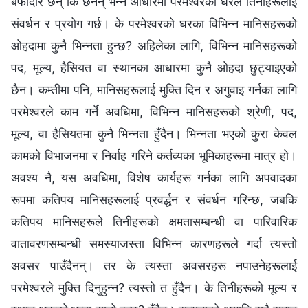
बफादार छन् कि छैनन् भन्‍ने आधारमा परमेश्‍वरको घरले तिनीहरूलाई
संवर्धन र प्रयोग गर्छ। के परमेश्‍वरको घरका विभिन्‍न मानिसहरूको
ओहदामा कुनै भिन्‍नता हुन्छ? अहिलेका लागि, विभिन्‍न मानिसहरूको
पद, मूल्य, हैसियत वा स्थानका आधारमा कुनै ओहदा छुट्याइएको
छैन। कम्तीमा पनि, मानिसहरूलाई मुक्ति दिन र अगुवाइ गर्नका लागि
परमेश्‍वरले काम गर्ने अवधिमा, विभिन्‍न मानिसहरूको श्रेणी, पद,
मूल्य, वा हैसियतमा कुनै भिन्‍नता हुँदैन। भिन्‍नता भएको कुरा केवल
कामको विभाजनमा र निर्वाह गरिने कर्तव्यका भूमिकाहरूमा मात्र हो।
अवश्य नै, यस अवधिमा, विशेष कार्यहरू गर्नका लागि अपवादका
रूपमा कतिपय मानिसहरूलाई प्रवर्द्धन र संवर्धन गरिन्छ, जबकि
कतिपय मानिसहरूले तिनीहरूको क्षमतासम्बन्धी वा पारिवारिक
वातावरणसम्बन्धी समस्याजस्ता विभिन्‍न कारणहरूले गर्दा त्यस्तो
अवसर पाउँदैनन्। तर के त्यस्ता अवसरहरू नपाउनेहरूलाई
परमेश्‍वरले मुक्ति दिनुहुन्‍न? त्यस्तो त हुँदैन। के तिनीहरूको मूल्य र