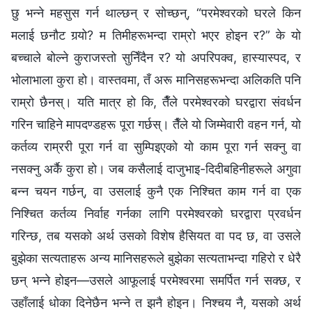
छु भन्ने महसुस गर्न थाल्छन् र सोच्छन्, “परमेश्‍वरको घरले किन
मलाई छनौट गर्‍यो? म तिमीहरूभन्दा राम्रो भएर होइन र?” के यो
बच्चाले बोल्ने कुराजस्तो सुनिँदैन र? यो अपरिपक्व, हास्यास्पद, र
भोलाभाला कुरा हो। वास्तवमा, तँ अरू मानिसहरूभन्दा अलिकति पनि
राम्रो छैनस्। यति मात्र हो कि, तैँले परमेश्‍वरको घरद्वारा संवर्धन
गरिन चाहिने मापदण्डहरू पूरा गर्छस्। तैँले यो जिम्मेवारी वहन गर्न, यो
कर्तव्य राम्ररी पूरा गर्न वा सुम्पिइएको यो काम पूरा गर्न सक्नु वा
नसक्नु अर्कै कुरा हो। जब कसैलाई दाजुभाइ-दिदीबहिनीहरूले अगुवा
बन्न चयन गर्छन्, वा उसलाई कुनै एक निश्चित काम गर्न वा एक
निश्चित कर्तव्य निर्वाह गर्नका लागि परमेश्‍वरको घरद्वारा प्रवर्धन
गरिन्छ, तब यसको अर्थ उसको विशेष हैसियत वा पद छ, वा उसले
बुझेका सत्यताहरू अन्य मानिसहरूले बुझेका सत्यताभन्दा गहिरो र धेरै
छन् भन्ने होइन—उसले आफूलाई परमेश्‍वरमा समर्पित गर्न सक्छ, र
उहाँलाई धोका दिनेछैन भन्ने त झनै होइन। निश्चय नै, यसको अर्थ