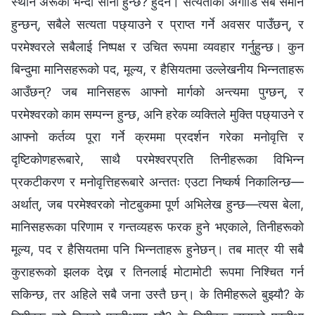
स्थान अरूको भन्दा सानो हुन्छ? हुँदैन। सत्यताको अगाडि सबै समान
हुन्छन्, सबैले सत्यता पछ्याउने र प्राप्त गर्ने अवसर पाउँछन्, र
परमेश्‍वरले सबैलाई निष्पक्ष र उचित रूपमा व्यवहार गर्नुहुन्छ। कुन
बिन्दुमा मानिसहरूको पद, मूल्य, र हैसियतमा उल्लेखनीय भिन्नताहरू
आउँछन्? जब मानिसहरू आफ्नो मार्गको अन्त्यमा पुग्छन्, र
परमेश्‍वरको काम सम्पन्न हुन्छ, अनि हरेक व्यक्तिले मुक्ति पछ्याउने र
आफ्नो कर्तव्य पूरा गर्ने क्रममा प्रदर्शन गरेका मनोवृत्ति र
दृष्टिकोणहरूबारे, साथै परमेश्‍वरप्रति तिनीहरूका विभिन्न
प्रकटीकरण र मनोवृत्तिहरूबारे अन्ततः एउटा निष्कर्ष निकालिन्छ—
अर्थात्, जब परमेश्‍वरको नोटबुकमा पूर्ण अभिलेख हुन्छ—त्यस बेला,
मानिसहरूका परिणाम र गन्तव्यहरू फरक हुने भएकाले, तिनीहरूको
मूल्य, पद र हैसियतमा पनि भिन्नताहरू हुनेछन्। तब मात्र यी सबै
कुराहरूको झलक देख्न र तिनलाई मोटामोटी रूपमा निश्चित गर्न
सकिन्छ, तर अहिले सबै जना उस्तै छन्। के तिमीहरूले बुझ्यौ? के