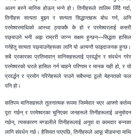
अलग बस्ने मानिस होऊन् भन्ने हो। तिनीहरूले तालिम लिँदै गर्दा,
तिनीहरू सत्यता बुझ्न र सत्यता सिद्धान्तहरू बोध गर्न, अनि
परमेश्‍वरमाथिको आस्था ठ्याक्कै के हो र परमेश्‍वरलाई कसरी
पछ्याउने भनी अझ राम्ररी जान्न सक्षम हुन्छन्—सिद्धता हासिल
गर्नहेतु सत्यता पछ्याउनेहरूका लागि यो अत्यन्तै फाइदाजनक हुन्छ।
सबै प्रकारका प्रतिभावान् मानिसहरूलाई प्रवर्द्धन र संवर्धन गरेर
परमेश्‍वरको घरले हासिल गर्न चाहने परिणाम र मानक यही हो, र यो
प्रवर्द्धन र प्रयोग गरिनेहरूले पाउने सबैभन्दा ठूलो मेहनतको फल
पनि हो।
कतिपय मानिसहरूले तुलनात्मक रूपमा जिम्मेवार भएर आफ्‍नो कर्तव्य
पूरा गर्छन् र परमेश्‍वरका चुनिएका जनहरूले तिनीहरूलाई अनुमोदन
गर्छन्, त्यसकारण मण्डलीले तिनीहरूलाई अगुवा वा कामदार बन्नका
लागि संवर्धन गर्छ। हैसियत पाएपछि, तिनीहरूले आफू भीडभन्दा माथि