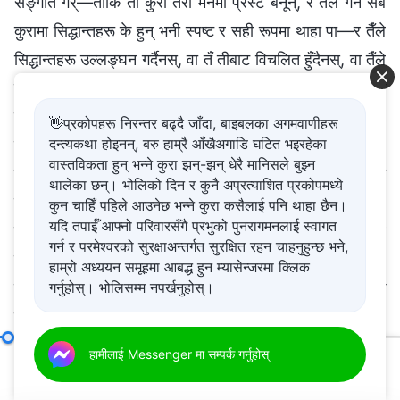
सङ्गति गर्—ताकि ती कुरा तेरा मनमा प्रस्ट बनून्, र तैँले गर्ने सबै
कुरामा सिद्धान्तहरू के हुन् भनी स्पष्ट र सही रूपमा थाहा पा—र तैँले
सिद्धान्तहरू उल्लङ्घन गर्दैनस्, वा तँ तीबाट विचलित हुँदैनस्, वा तैँले
बाधा वा अवरोध पुऱ्याउँदैनस्, वा परमेश्‍वरको घरका हितहरूलाई हानि
गर्ने कुनै कुरा गर्दैनस् भन्ने सुनिश्चित होस्—यो सबै तिमीहरूले अहिले
👋प्रकोपहरू निरन्तर बढ्दै जाँदा, बाइबलका अगमवाणीहरू
दन्त्यकथा होइनन्, बरु हाम्रै आँखैअगाडि घटित भइरहेका
नै प्रवेश गर्नुपर्ने कुराहरू हुन्। हामीले यसपछि कुनै पनि कुराबारे थप
वास्तविकता हुन् भन्ने कुरा झन्-झन् धेरै मानिसले बुझ्न
कुराकानी गर्नु आवश्यक छैन, न त तिमीहरूले यसबारे प्रश्न सोध्नु वा
थालेका छन्। भोलिको दिन र कुनै अप्रत्याशित प्रकोपमध्ये
सोच्नु नै आवश्यक छ। त्यत्ति अगाडिसम्म सोच्नु बेकार छ—तैँले
कुन चाहिँ पहिले आउनेछ भन्ने कुरा कसैलाई पनि थाहा छैन।
यदि तपाईँ आफ्नो परिवारसँगै प्रभुको पुनरागमनलाई स्वागत
सोच्नुपर्ने कुरा त्यो होइन। कतिपयले सोध्न सक्छन्: “हामीले यसबारे
गर्न र परमेश्‍वरको सुरक्षाअन्तर्गत सुरक्षित रहन चाहनुहुन्छ भने,
किन सोच्नुपर्दैन र? अहिले विपत्ति यति भयावह स्थितिमा पुगेको छ,
हाम्रो अध्ययन समूहमा आबद्ध हुन म्यासेन्जरमा क्लिक
गर्नुहोस्। भोलिसम्म नपर्खनुहोस्।
हामीले त्यस्ता कुराहरूबारे सोच्ने बेला भएन र?” बेला भयो र? के
विपत्ति भयावह बनेको कुराले सत्यतामा तेरो प्रवेशलाई प्रभाव पार्छ
र? (अहँ, पार्दैन।) विपत्ति यति भयावह स्थितिमा पुगेको छ, तैपनि,
अगुवा र कामदारहरूका जिम्‍मेवारीहरू (५)
हामीलाई Messenger मा सम्पर्क गर्नुहोस्
खण्ड तीन
विशेष गरी विपत्तिका सन्दर्भमा मैले कहिलेचाहिँ भेला गर्ने वा प्रवचन
00:20
01:06:21