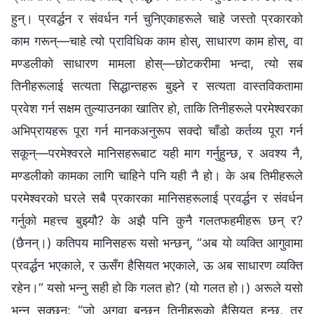
हुन्। प्रवर्द्धन र संवर्धन गर्न चुनिएकाहरूले चाहे जस्तो प्रकारको
काम गरून्—चाहे त्यो प्राविधिक काम होस्, साधारण काम होस्, वा
मण्डलीको साधारण मामला होस्—छोटकरीमा भन्दा, त्यो सब
तिनीहरूलाई सत्यता सिद्धान्तहरू बुझ्ने र सत्यता वास्तविकतामा
प्रवेश गर्न सक्षम तुल्याउनका खातिर हो, ताकि तिनीहरूले परमेश्‍वरका
अभिप्रायहरू पूरा गर्न मानकअनुरूप सक्दो चाँडो कर्तव्य पूरा गर्न
सकून्—परमेश्‍वरले मानिसहरूबाट यही माग गर्नुहुन्छ, र अवश्य नै,
मण्डलीको कामका लागि चाहिने पनि यही नै हो। के अब तिमीहरूले
परमेश्‍वरको घरले सबै प्रकारका मानिसहरूलाई प्रवर्द्धन र संवर्धन
गर्नुको महत्त्व बुझ्यौ? के अझै पनि कुनै गलतफहमीहरू छन् र?
(छैनन्।) कतिपय मानिसहरू यसो भन्छन्, “अब यो व्यक्ति आगुवामा
प्रवर्द्धन भएकाले, र ऊसँग हैसियत भएकाले, ऊ अब साधारण व्यक्ति
रहेन।” यसो भन्नु सही हो कि गलत हो? (यो गलत हो।) अरूले यसो
भन्न सक्छन्: “जो अगुवा बन्छन् तिनीहरूको हैसियत हुन्छ, तर