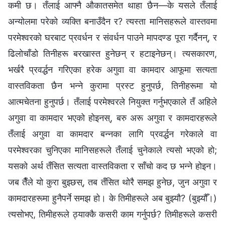
कमी छ। तँलाई आफ्‍नै औकातसमेत थाहा छैन—के यसले तँलाई
अन्योलमा परेको व्यक्ति बनाउँदैन र? त्यस्ता मानिसहरूले वास्तवमा
परमेश्‍वरको घरबाट प्रवर्धन र संवर्धन पाउने मापदण्ड पूरा गर्दैनन्, र
ढिलोचाँडो तिनीहरू बरखास्त हुनेछन् र हटाइनेछन्। त्यसकारण,
भर्खरै प्रवर्द्धन गरिएका हरेक अगुवा वा कामदार आफूमा सत्यता
वास्तविकता छैन भन्ने कुरामा प्रस्ट हुनुपर्छ, तिनीहरूमा यो
आत्मचेतना हुनुपर्छ। तँलाई परमेश्‍वरले नियुक्त गर्नुभएकाले तँ अहिले
अगुवा वा कामदार भएको होइनस्, बरु अरू अगुवा र कामदारहरूले
तँलाई अगुवा वा कामदार बन्नका लागि प्रवर्द्धन गरेकाले वा
परमेश्‍वरका चुनिएका मानिसहरूले तँलाई चुनेकाले त्यसो भएको हो;
यसको अर्थ तँसित सत्यता वास्तविकता र साँचो कद छ भन्‍ने होइन।
जब तैँले यो कुरा बुझ्छस्, तब तँसित थोरै समझ हुनेछ, जुन अगुवा र
कामदारहरूमा हुनैपर्ने समझ हो। के तिमीहरूले अब बुझ्यौ? (बुझ्यौँ।)
त्यसोभए, तिमीहरूले ठ्याक्कै कसरी काम गर्नुपर्छ? तिमीहरूले कसरी