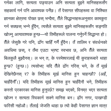
गर्नका लागि, सत्यता पछ्याउन अनि सत्यता बुझ्ने मानिसहरूसँग
सहकार्य गर्न पनि आवश्यक पर्नेछ। तँ पेसागत सीपहरूमा वा निश्चित
ज्ञानका क्षेत्रमा पोख्त छस् भन्दैमा, तैँले सिद्धान्तहरूअनुसार कामकुरा
गर्न सक्छस् भन्ने हुँदैन, त्यसैले सत्यता बुझ्ने मानिसहरूसँग सङ्गति
खोज्नु अत्यावश्यक हुन्छ—यो तिमीहरूले पालना गर्नुपर्ने सिद्धान्त हो।
तैँले जेसुकै गरे पनि, ढोँग चाहिँ गर्नै हुँदैन। तँ तालिम र संवर्धनको
अवधिमा छस्, र तँमा एउटा भ्रष्ट स्वभाव छ, अनि तैँले सत्यता
बिलकुलै बुझ्दैनस्। ल भन् त, के परमेश्‍वरलाई यी कुराहरूबारे थाहा
हुन्छ? (हुन्छ।) त्यसोभए यदि तैँले ढोँग गरिस् भने, के तँ मूर्ख
देखिनेछैनस् र? के तिमीहरू मूर्ख मानिस हुन चाहन्छौ? (अहँ,
चाहँदैनौँ।) यदि तिमीहरू मूर्ख मानिस हुन चाहँदैनौ भने, तिमीहरू
कस्तो प्रकारका मानिस हुनुपर्छ? समझ भएको, विनम्र भएर सत्यता
खोज्न र सत्यता स्विकार्न सक्ने मानिस बन। ढोँग नगर, पाखण्डी
फरिसी नहोऔ। तँलाई जेजति थाहा छ त्यो केही पेसागत ज्ञान मात्र