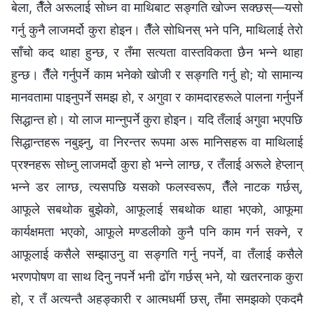
बेला, तैँले अरूलाई सोध्‍न वा माथिबाट सङ्गति खोज्न सक्छस्—यसो
गर्नु कुनै लाजमर्दो कुरा होइन। तैँले सोधिनस् भने पनि, माथिलाई तेरो
साँचो कद थाहा हुन्छ, र तँमा सत्यता वास्तविकता छैन भन्‍ने थाहा
हुन्छ। तैँले गर्नुपर्ने काम भनेको खोजी र सङ्गति गर्नु हो; यो सामान्य
मानवतामा पाइनुपर्ने समझ हो, र अगुवा र कामदारहरूले पालना गर्नुपर्ने
सिद्धान्त हो। यो लाज मान्‍नुपर्ने कुरा होइन। यदि तँलाई अगुवा भएपछि
सिद्धान्तहरू नबुझ्नु, वा निरन्तर रूपमा अरू मानिसहरू वा माथिलाई
प्रश्नहरू सोध्नु लाजमर्दो कुरा हो भन्‍ने लाग्छ, र तँलाई अरूले हेप्लान्
भन्‍ने डर लाग्छ, त्यसपछि यसको फलस्वरूप, तैँले नाटक गर्छस्,
आफूले सबथोक बुझेको, आफूलाई सबथोक थाहा भएको, आफूमा
कार्यक्षमता भएको, आफूले मण्डलीको कुनै पनि काम गर्न सक्ने, र
आफूलाई कसैले सम्झाउनु वा सङ्गति गर्नु नपर्ने, वा तँलाई कसैले
भरणपोषण वा साथ दिनु नपर्ने भनी ढोँग गर्छस् भने, यो खतरनाक कुरा
हो, र तँ अत्यन्तै अहङ्कारी र आत्मधर्मी छस्, तँमा समझको एकदमै