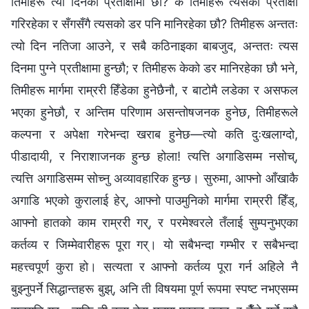
तिमीहरू त्यो दिनको प्रतीक्षामा छौ? के तिमीहरू त्यसको प्रतीक्षा
गरिरहेका र सँगसँगै त्यसको डर पनि मानिरहेका छौ? तिमीहरू अन्ततः
त्यो दिन नतिजा आउने, र सबै कठिनाइका बाबजुद, अन्ततः त्यस
दिनमा पुग्ने प्रतीक्षामा हुन्छौ; र तिमीहरू केको डर मानिरहेका छौ भने,
तिमीहरू मार्गमा राम्ररी हिँडेका हुनेछैनौ, र बाटोमै लडेका र असफल
भएका हुनेछौ, र अन्तिम परिणाम असन्तोषजनक हुनेछ, तिमीहरूले
कल्पना र अपेक्षा गरेभन्दा खराब हुनेछ—त्यो कति दुःखलाग्दो,
पीडादायी, र निराशाजनक हुन्छ होला! त्यत्ति अगाडिसम्म नसोच्,
त्यत्ति अगाडिसम्म सोच्नु अव्यावहारिक हुन्छ। सुरुमा, आफ्नो आँखाकै
अगाडि भएको कुरालाई हेर्, आफ्नो पाउमुनिको मार्गमा राम्ररी हिँड्,
आफ्नो हातको काम राम्ररी गर्, र परमेश्‍वरले तँलाई सुम्पनुभएका
कर्तव्य र जिम्मेवारीहरू पूरा गर्। यो सबैभन्दा गम्भीर र सबैभन्दा
महत्त्वपूर्ण कुरा हो। सत्यता र आफ्नो कर्तव्य पूरा गर्न अहिले नै
बुझ्नुपर्ने सिद्धान्तहरू बुझ्, अनि ती विषयमा पूर्ण रूपमा स्पष्ट नभएसम्म