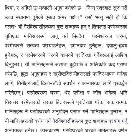
थियो, र अहिले ऊ मण्डली अगुवा बनेको छ—निम्न स्तरबाट सुरु गरी
उच्च स्थानमा पुगेको एउटा अमर पक्षी।” यसो भन्नु सही हो कि
गलत? यी गैरविश्‍वासीहरूका दुष्ट शब्दहरू हुन् र तिनलाई परमेश्‍वरका
चुनिएका मानिसहरूमा लागू गर्न मिल्दैन। परमेश्‍वरका घरमा,
परमेश्‍वरले सत्यता पछ्याउनेहरू, इमानदार हुनेहरू, दयालु-हृदय
हुनेहरू, र परमेश्‍वरको घरको कामको प्रतिरक्षा गर्नेहरूलाई आशिष्
दिनुहुन्छ। यी मानिसहरूले सत्यता बुझेपछि र अलिकति कद प्राप्त
गरेपछि, झुटा अगुवाहरू र ख्रीष्टविरोधीहरूलाई प्रतिस्थापन गर्नका
लागि, तिनीहरूलाई ढिलो-चाँडो संवर्धन र अभ्यासका लागि प्रवर्द्धन
गरिनेछन्। परमेश्‍वरका घरमा, धेरै परीक्षा र जाँच भोगेका अनि
निरन्तर परमेश्‍वरको घरका हितहरूको प्रतिरक्षा गरेका सकारात्मक
मानिसहरू नै परमेश्‍वरको अनुमोदन प्राप्त गर्ने मानिसहरू हुन्छन्, र
यी मानिसहरूको वर्णन गर्न गैरविश्‍वासीहरूका दुष्ट शब्दहरू प्रयोग गर्नु
अनुपयुक्त हुनेछ। त्यसकारण, परमेश्‍वरको घरका मामलाहरू वर्णन