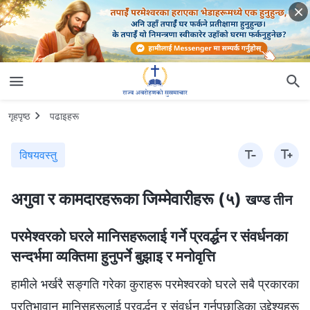
गृहपृष्ठ
पढाइहरू
विषयवस्तु
अगुवा र कामदारहरूका जिम्‍मेवारीहरू (५)
खण्ड तीन
परमेश्‍वरको घरले मानिसहरूलाई गर्ने प्रवर्द्धन र संवर्धनका
सन्दर्भमा व्यक्तिमा हुनुपर्ने बुझाइ र मनोवृत्ति
हामीले भर्खरै सङ्गति गरेका कुराहरू परमेश्‍वरको घरले सबै प्रकारका
प्रतिभावान् मानिसहरूलाई प्रवर्द्धन र संवर्धन गर्नुपछाडिका उद्देश्यहरू