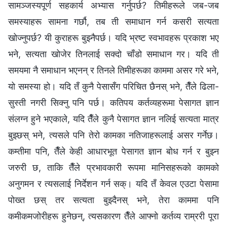
सामञ्जस्यपूर्ण सहकार्य अभ्यास गर्नुपर्छ? तिमीहरूले जब-जब
समस्याहरू सामना गर्छौ, तब ती समाधान गर्न कसरी सत्यता
खोज्नुपर्छ? यी कुराहरू बुझ्नैपर्छ। यदि भ्रष्ट स्वभावहरू प्रकाश भए
भने, सत्यता खोजेर तिनलाई सक्दो चाँडो समाधान गर। यदि ती
समयमा नै समाधान भएनन् र तिनले तिमीहरूका काममा असर गरे भने,
यो समस्या हो। यदि तँ कुनै पेसासँग परिचित छैनस् भने, तैँले ढिला-
सुस्ती नगरी सिक्नु पनि पर्छ। कतिपय कर्तव्यहरूमा पेसागत ज्ञान
संलग्न हुने भएकाले, यदि तैँले कुनै पेसागत ज्ञान नलिई सत्यता मात्र
बुझ्छस् भने, त्यसले पनि तेरो कामका नतिजाहरूलाई असर गर्नेछ।
कम्तीमा पनि, तैँले केही आधारभूत पेसागत ज्ञान बोध गर्न र बुझ्न
जरुरी छ, ताकि तैँले प्रभावकारी रूपमा मानिसहरूको कामको
अनुगमन र त्यसलाई निर्देशन गर्न सक्। यदि तँ केवल एउटा पेसामा
पोख्त छस् तर सत्यता बुझ्दैनस् भने, तेरा काममा पनि
कमीकमजोरीहरू हुनेछन्, त्यसकारण तैँले आफ्नो कर्तव्य राम्ररी पूरा