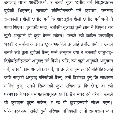
उनलाई नाच्‍न आउँदैनथ्यो, र उनले नृत्य छनौट गर्ने सिद्धान्तहरू
बुझेकी थिइनन्। नृत्यको कोरियोग्राफी गर्ने क्रममा, उनलाई
समकालीन शैली छनौट गर्ने कि शास्‍त्रीय शैली छनौट गर्ने भन्‍ने नै
थाहा थिएन। ठ्याक्कै भन्दा, उनीसँग नृत्यको कुनै ज्ञान नै थिएन। तर
झूटो अगुवाले यो कुरा देख्‍न सकेन। उसले त्यो व्यक्ति उत्साहित
भएकी र चर्चामा आउन इच्छुक भएकीले उनलाई छनौट गर्‍यो, र उसले
उनले सबै कुरा बुझेकी छिन् भन्‍ने अनुमान गर्‍यो र उनलाई दाजुभाइ-
दिदीबहिनीहरूको अगुवाइ गर्न दियो। पछि, त्यो झूटो अगुवाले अनुगमन
गर्ने, उनको काम अवलोकन गर्ने, वा उनले दाजुभाइ-दिदीबहिनीहरूलाई
कति राम्ररी अगुवाइ गरिरहेकी छिन्, उनी विशेषज्ञ हुन् कि साधारण
मानिस हुन्, उनले सिकाएको कुरा उचित छ कि छैन, वा त्यो
परमेश्‍वरको घरका मागहरूअनुरूप छ कि छैन भनेर हेर्ने गरेन। उसले
यी कुराहरू बुझ्न सकेन, र ऊ यी कुराहरूबारे सोध्न गएन।
परिणामस्वरूप, सबैले कुनै परिणाम ननिकाली लामो समयसम्म काम