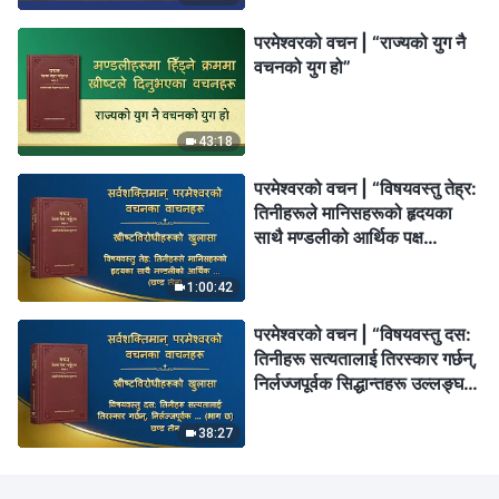
परमेश्‍वरको वचन | “राज्यको युग नै
वचनको युग हो”
43:18
परमेश्‍वरको वचन | “विषयवस्तु तेह्र:
तिनीहरूले मानिसहरूको हृदयका
साथै मण्डलीको आर्थिक पक्ष
नियन्त्रण गर्छन्” (खण्ड तीन)
1:00:42
परमेश्‍वरको वचन | “विषयवस्तु दस:
तिनीहरू सत्यतालाई तिरस्कार गर्छन्,
निर्लज्जपूर्वक सिद्धान्तहरू उल्लङ्घन
गर्छन्, र परमेश्‍वरको घरका
प्रबन्धहरूलाई बेवास्ता गर्छन् (भाग
38:27
छ)” (खण्ड तीन)