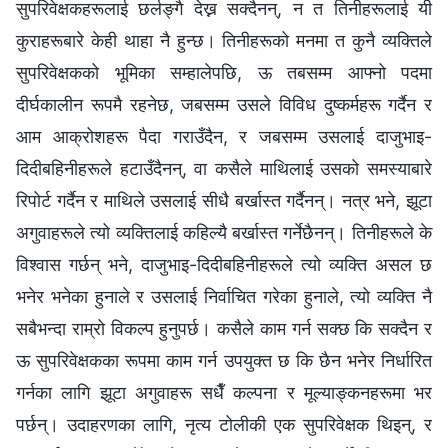
सुपरिवेक्षकहरूलाई छर्लङ्गै देख्न सक्दैनन्, न त तिनीहरूलाई यी
कुराहरूबारे केही थाहा नै हुन्छ। तिनीहरूको मनमा त कुनै व्यक्तिले
सुपरिवेक्षकको भूमिका सम्हालेपछि, ऊ तबसम्‍म आफ्नो पदमा
दीर्घकालीन रूपमै रहनेछ, जबसम्‍म उसले विविध दुष्कर्महरू गर्दैन र
आम आक्रोशहरू पैदा गराउँदैन, र जबसम्‍म उसलाई दाजुभाइ-
दिदीबहिनीहरूले हटाउँदैनन्, वा कसैले माथिलाई उसको समस्याबारे
रिपोर्ट गर्दैन र माथिले उसलाई सीधै बर्खास्त गर्दैनन्। नत्र भने, झूटा
अगुवाहरूले त्यो व्यक्तिलाई कहिल्यै बर्खास्त गर्नेछैनन्। तिनीहरूले के
विश्‍वास गर्छन् भने, दाजुभाइ-दिदीबहिनीहरूले त्यो व्यक्ति असल छ
भनेर भनेका हुनाले र उसलाई निर्वाचित गरेका हुनाले, त्यो व्यक्ति नै
सबैभन्दा राम्रो विकल्प हुनुपर्छ। कसैले काम गर्न सक्छ कि सक्दैन र
ऊ सुपरिवेक्षकका रूपमा काम गर्न उपयुक्त छ कि छैन भनेर निर्धारित
गर्नका लागि झूटा अगुवाहरू सधैँ कल्पना र मूल्याङ्कनहरूमा भर
पर्छन्। उदाहरणका लागि, नृत्य टोलीकी एक सुपरिवेक्षक थिइन्, र