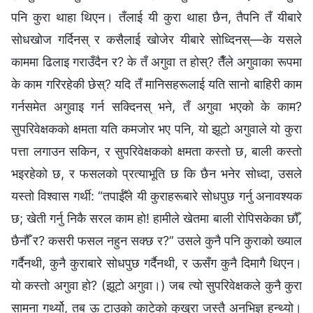
पनि कुरा थाहा थिएन। तँलाई यी कुरा थाहा छैन, तैपनि तँ यीबारे
सोधखोज गर्दिनस् र कसैलाई खोजेर यीबारे सोध्दिनस्—के यसले
काममा ढिलाइ गराउँदैन र? के तँ अगुवा त होस्? तैँले अगुवाका रूपमा
के काम गरिरहेकी छेस्? यदि तँ मानिसहरूलाई यति सानो बाहिरी काम
गर्नसमेत अगुवाइ गर्न सक्दिनस् भने, तँ अगुवा भएको के काम?
सुपरिवेक्षकको क्षमता यति कमजोर भए पनि, यो झूटो अगुवाले यो कुरा
पत्ता लगाउन सकिन, र सुपरिवेक्षकको क्षमता कस्तो छ, बाली कस्तो
भइरहेको छ, र फसलको प्रत्याभूति छ कि छैन भनेर सोध्दा, उसले
यस्तो विश्‍वास गर्थी: “तपाईँले यी कुराहरूबारे सोधपुछ गर्नु अनावश्यक
छ; खेती गर्नु निकै सरल काम हो! हामीले खेतमा बाली रोपिसकेका छौँ,
छैनौँ र? कसरी फसल नहुन सक्छ र?” उसले कुनै पनि कुराको ख्याल
गर्दैनथी, कुनै कुराबारे सोधपुछ गर्दैनथी, र ऊसँग कुनै दिमागै थिएन।
यो कस्तो अगुवा हो? (झूटो अगुवा।) जब त्यो सुपरिवेक्षकले कुनै कुरा
सामना गर्थ्यो, तब ऊ टाउको काटेको कुखुरा जस्तै अनभिज्ञ हुन्थ्यो।