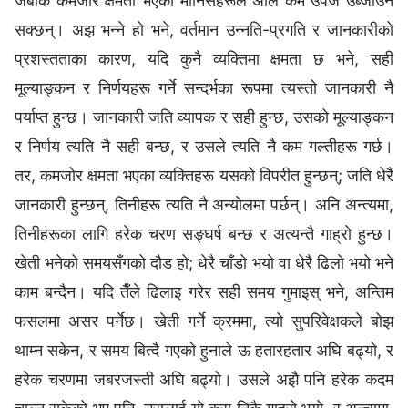
जबकि कमजोर क्षमता भएका मानिसहरूले अलि कम उपज उब्जाउन
सक्छन्। अझ भन्‍ने हो भने, वर्तमान उन्नति-प्रगति र जानकारीको
प्रशस्तताका कारण, यदि कुनै व्यक्तिमा क्षमता छ भने, सही
मूल्याङ्कन र निर्णयहरू गर्ने सन्दर्भका रूपमा त्यस्तो जानकारी नै
पर्याप्त हुन्छ। जानकारी जति व्यापक र सही हुन्छ, उसको मूल्याङ्कन
र निर्णय त्यति नै सही बन्छ, र उसले त्यति नै कम गल्तीहरू गर्छ।
तर, कमजोर क्षमता भएका व्यक्तिहरू यसको विपरीत हुन्छन्; जति धेरै
जानकारी हुन्छन्, तिनीहरू त्यति नै अन्योलमा पर्छन्। अनि अन्त्यमा,
तिनीहरूका लागि हरेक चरण सङ्घर्ष बन्छ र अत्यन्तै गाह्रो हुन्छ।
खेती भनेको समयसँगको दौड हो; धेरै चाँडो भयो वा धेरै ढिलो भयो भने
काम बन्दैन। यदि तैँले ढिलाइ गरेर सही समय गुमाइस् भने, अन्तिम
फसलमा असर पर्नेछ। खेती गर्ने क्रममा, त्यो सुपरिवेक्षकले बोझ
थाम्न सकेन, र समय बित्दै गएको हुनाले ऊ हतारहतार अघि बढ्यो, र
हरेक चरणमा जबरजस्ती अघि बढ्यो। उसले अझै पनि हरेक कदम