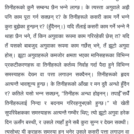
तिनीहरूको कुनै सम्बन्ध छैन भन्‍ने लाग्छ। के त्यस्ता अगुवाले अझै
पनि काम पूरा गर्न सक्छन् र? के तिनीहरूले कसरी काम गर्ने भन्‍ने
कुरा बुझेका हुन्छन् र? (हुँदैनन्।) यदि तँलाई कसरी काम गर्ने भन्‍ने नै
थाहा छैन भने, तँ किन अगुवाका रूपमा काम गरिरहेकी छेस् त? यदि
तँ यसको बाबजुद अगुवाका रूपमा काम गर्छेस् भने, तँ झूटो अगुवा
होस्। झूटा अगुवाहरूले कमजोर क्षमता भएका मानिसहरूका विभिन्‍न
प्रकटीकरणहरू वा तिनीहरूले कर्तव्य निर्वाह गर्दा पैदा हुने विभिन्‍न
समस्याहरू देख्‍न वा पत्ता लगाउन सक्दैनन्। तिनीहरूको हृदय
अत्यन्तै भावशून्य हुन्छ। के तिनीहरूको आँखा र मन दुवै अन्धो हुँदैन
र? कतिले यसो भन्‍न सक्छन्, “तिनीहरू अन्धा होइनन्। तपाईँ सधैँ
तिनीहरूलाई निन्दा र बदनाम गरिरहनुभएको हुन्छ।” यो खेती
सुपरिवेक्षकका समस्याहरू अत्यन्तै गम्भीर थिए; त्यो झूटो अगुवा हरेक
दिन ऊसँग बस्थी, र उसले त्यहाँ हुने सबै कुरा सुन्‍न र देख्‍न सक्थी।
त्यसोभए यी कुराहरू समस्या हुन् भनेर उसले कसरी पत्ता लगाउन वा