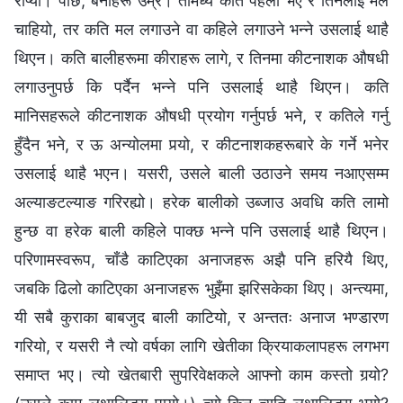
रोप्यो। पछि, बेर्नाहरू उम्रे। तीमध्ये कति पहेँलो भए र तिनलाई मल
चाहियो, तर कति मल लगाउने वा कहिले लगाउने भन्‍ने उसलाई थाहै
थिएन। कति बालीहरूमा कीराहरू लागे, र तिनमा कीटनाशक औषधी
लगाउनुपर्छ कि पर्दैन भन्‍ने पनि उसलाई थाहै थिएन। कति
मानिसहरूले कीटनाशक औषधी प्रयोग गर्नुपर्छ भने, र कतिले गर्नु
हुँदैन भने, र ऊ अन्योलमा पर्‍यो, र कीटनाशकहरूबारे के गर्ने भनेर
उसलाई थाहै भएन। यसरी, उसले बाली उठाउने समय नआएसम्म
अल्याङटल्याङ गरिरह्यो। हरेक बालीको उब्जाउ अवधि कति लामो
हुन्छ वा हरेक बाली कहिले पाक्छ भन्‍ने पनि उसलाई थाहै थिएन।
परिणामस्वरूप, चाँडै काटिएका अनाजहरू अझै पनि हरियै थिए,
जबकि ढिलो काटिएका अनाजहरू भुइँमा झरिसकेका थिए। अन्त्यमा,
यी सबै कुराका बाबजुद बाली काटियो, र अन्ततः अनाज भण्डारण
गरियो, र यसरी नै त्यो वर्षका लागि खेतीका क्रियाकलापहरू लगभग
समाप्त भए। त्यो खेतबारी सुपरिवेक्षकले आफ्नो काम कस्तो गर्‍यो?