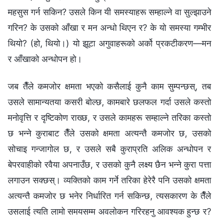
महसुस गर्न सकिन? उसले किन यी समस्याहरू सम्हाल्‍ने वा सुल्झाउने
गरिन? के उसको आँखा र मन अन्धो थिएन र? के यो समस्या गम्भीर
थियो? (हो, थियो।) यो झूटा अगुवाहरूको अर्को प्रकटीकरण—मन
र आँखाको अन्धोपन हो।
जब तैँले कमजोर क्षमता भएको कसैलाई कुनै काम सुम्पन्छस्, तब
उसले सामान्यतया कसरी बोल्छ, कामबारे छलफल गर्दा उसले कस्तो
मनोवृत्ति र दृष्टिकोण राख्छ, र उसले कामहरू सम्हाल्ने तरिका कस्तो
छ भन्ने कुराबाट तैँले उसको क्षमता अत्यन्तै कमजोर छ, उसको
सोचाइ गन्जागोल छ, र उसले सबै कुराप्रति अलिक अन्धोपन र
बेपरवाहीको रवैया अपनाउँछ, र उसको कुनै लक्ष्य छैन भन्‍ने कुरा पत्ता
लगाउन सक्छस्। व्यक्तिको काम गर्ने तरिका हेरेरै पनि उसको क्षमता
अत्यन्तै कमजोर छ भनेर निर्धारित गर्न सकिन्छ, त्यसकारण के तैँले
उसलाई त्यति लामो समयसम्म अवलोकन गरिरहनु आवश्यक हुन्छ र?