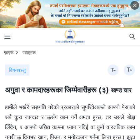
गृहपृष्ठ
पढाइहरू
विषयवस्तु
अगुवा र कामदारहरूका जिम्‍मेवारीहरू (३)
खण्ड चार
हामीले भर्खरै सङ्गति गरेको प्रकारको सुपरिवेक्षकले आफ्नो पेसाको
सबै कुरा जान्दछ र ऊसँग काम गर्ने क्षमता हुन्छ, तर उसले बोझ
लिँदैन, र आफ्नो उचित काममा ध्यान नदिई वा कुनै वास्तविक काम
नगरी ऊ दिनभर खान, पिउन, र मनोरञ्‍जन गर्नमा लिप्त हुन्छ। झूटा