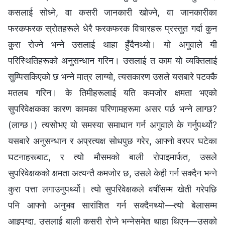
कसलाई सोध्‍ने, वा कसरी जानकारी खोज्ने, वा जानकारीका
फरकफरक स्रोतहरूले धेरै फरकफरक विचारहरू प्रस्तुत गर्दा कुन
कुरा रोज्‍ने भन्‍ने उसलाई थाहा हुँदैनथ्यो। यो अगुवाले यी
परिस्थितिहरूको अनुसन्धान गरिन। उसलाई त काम यो व्यक्तिलाई
सुम्पिसकिएको छ भन्‍ने मात्र लाग्यो, त्यसकारण उसले यसबारे पटक्‍कै
मतलब गरिन। के तिमीहरूलाई यति कमजोर क्षमता भएको
सुपरिवेक्षकका कारण कामका परिणामहरूमा असर पर्छ भन्‍ने लाग्छ?
(लाग्छ।) त्यसोभए यो समस्या समाधान गर्न अगुवाले के गर्नुपर्थ्यो?
यसबारे अनुसन्धान र अप्रत्यक्ष सोधपुछ गरेर, आफ्‍नो वरपर घटेका
घटनाहरूबाट, र त्यो मौसमको बाली रोपाइमार्फत, उसले
सुपरिवेक्षकको क्षमता अत्यन्तै कमजोर छ, उसले केही गर्न सक्दैन भन्‍ने
कुरा पत्ता लगाउनुपर्थ्यो। त्यो सुपरिवेक्षकले वर्षौँसम्‍म खेती गरेपछि
पनि आफ्नो अनुभव सारांशित गर्न सक्दैनथ्यो—त्यो बेलासम्म
आइपुग्दा, उसलाई बाली कसरी रोप्ने भन्‍नेसमेत थाहा थिएन—उसको