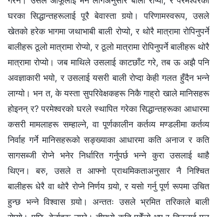
गरेन। उसले आफूलाई मन लागेअनुसार बाली रोप्यो, र परमेश्‍वरको
घरका सिद्धान्तहरूलाई पूरै बेवास्ता गर्‍यो। परिणामस्वरूप, उसले
खेतको हरेक भागमा जथाभाबी बाली रोप्यो, र थोरै मात्रामा रोपिनुपर्ने
बालीहरू ठूलो मात्रामा रोप्यो, र ठूलो मात्रामा रोपिनुपर्ने बालीहरू थोरै
मात्रामा रोप्यो। जब माथिले उसलाई काटछाँट गरे, तब ऊ अझै पनि
अवज्ञाकारी भयो, र उसलाई यसरी बाली रोप्दा केही गलत हुँदैन भन्‍ने
लाग्यो। भन त, के यस्ता सुपरिवेक्षकहरू निकै गाह्रो खाले मानिसहरू
होइनन् र? परमेश्‍वरको घरले स्थापित गरेका सिद्धान्तहरूका आधारमा
कसरी मामलाहरू सम्हाल्ने, वा पूर्णकालीन कर्तव्य मण्डलीमा कर्तव्य
निर्वाह गर्ने मानिसहरूको सङ्ख्याका आधारमा कति अनाज र कति
सागसब्जी रोप्‍ने भनेर निर्धारित गर्नुपर्छ भन्‍ने कुरा उसलाई थाहै
थिएन। बरु, उसले त आफ्नो प्राथमिकताअनुसार नै निश्‍चित
बालीहरू धेरै वा थोरै रोप्ने निर्णय गर्‍यो, र यसो गर्नु पूर्ण रूपमा उचित
हुन्छ भन्‍ने विश्‍वास गर्‍यो। अन्ततः उसले भ्रमित तरिकाले बाली