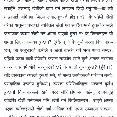
कतिले तर्क गर्छन्, “सायद उसले पहिले खेती गरेको थिएन होला।
तपाईँले उसलाई खेतीको काम गर्न लगाउन जिद्दी गर्नुभयो—के त्यो
माछालाई जमिनमा जिउन लगाउनुजस्तै होइन र?” के पहिले खेती
गरेको अनुभव नभएको व्यक्तिले खेती गर्न सक्दैन भन्‍ने हुन्छ? कसले
जन्मजात रूपमा खेती गर्ने क्षमता पाएको हुन्छ र? के किसानहरू यो
क्षमता लिएर जन्मेका हुन्छन्? (हुँदैनन्।) के कुनै यस्ता किसानहरू
छन्, जो अनुभवको कमीले र खेती कसरी गर्ने भन्‍ने थाहा नभएर,
पहिलो पटक बाली रोपेपछि फसल नउब्जेर खाने कुनै अनाज नभएका
कारण एक वर्ष भोकै बस्‍नुपरेको छ? के यस्तो कुरा हुन्छ? (हुँदैन।)
यदि वास्तवमा त्यस्तो हुन्थ्यो भने, यो मानव कार्यहरूको परिणाम नभई,
प्राकृतिक प्रकोप हुनेथ्यो। त्यस्ता परिस्थितिहरू अत्यन्तै दुर्लभ
हुन्छन्! किसानहरूले खेती गरेर जीविकोपार्जन गर्छन्, र एकदुई
वर्षदेखि खेती गर्नेहरूले पनि खेती गर्न सिकिहाल्छन्। राम्रो क्षमता
भएका व्यक्तिहरूले खेती गर्दा अलिक बढी उपज उब्जाउन सक्छन्,