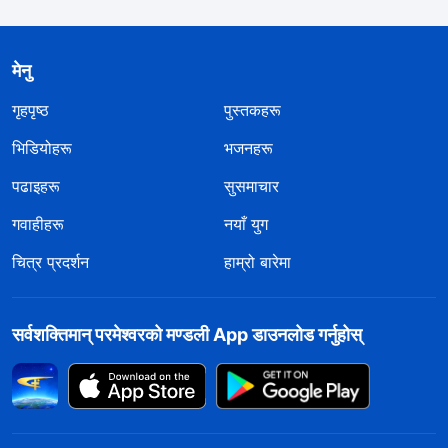
मेनु
गृहपृष्ठ
पुस्तकहरू
भिडियोहरू
भजनहरू
पढाइहरू
सुसमाचार
गवाहीहरू
नयाँ युग
चित्र प्रदर्शन
हाम्रो बारेमा
सर्वशक्तिमान्‌ परमेश्‍वरको मण्डली App डाउनलोड गर्नुहोस्