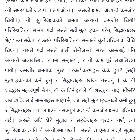
(उसले काम लथालिङ्ग पार्‍यो।) त्यो किन त्यति लथालिङ्ग भयो?
त्यो समस्याको जड पत्ता लगाओ त। (उसको क्षमता अत्यन्तै कमजोर
थियो।) यो सुपरिवेक्षकको क्षमता अत्यन्तै कमजोर थियो!
परिस्थितिहरू सामना गर्दा, उसले सही मूल्याङ्कन गरेन, सिद्धान्तहरू
भेट्टाउन सकेन, र ऊसँग परिस्थितिहरू सम्हाल्ने कुनै तरिका वा विधि
थिएन। यसले गर्दा उसले बाली रोप्नेजस्तो सरल कामलाई पनि
अत्यन्तै अव्यवस्थित रूपमा सम्हाल्यो, र यो काम पूरै लथालिङ्ग
पार्‍यो। कमजोर क्षमताका मुख्य प्रकटीकरणहरू केके हुन्? (सही
मूल्याङ्कनको कमी हुनु र सिद्धान्तहरू खोज्‍न नसक्‍नु।) के यी
शब्दहरू महत्त्वपूर्ण छैनन् र? के तिमीहरूले यी शब्‍दहरू याद गर्नेछौ?
जब व्यक्तिलाई मामलाहरू आइपर्छ, तब सही मूल्याङ्कनको कमी हुनु
र सिद्धान्तहरू पत्ता लगाउन नसक्नुले अत्यन्तै कमजोर क्षमता इङ्गित
गर्छ। अरूले जति धेरै सुझाव र सङ्केतहरू प्रदान गर्थे, त्यो
सुपरिवेक्षक त्यति नै अन्योलमा पर्थ्यो। उसले त एउटा मात्रै सुझाव