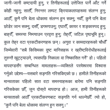
जानी-जानी कष्टदायी हुनु, र तिनीहरूलाई उत्तेजित पार्ने आँट गर्ने
कोही नहुनु; सातौँ, निरन्तर लम्पट क्रियाकलापहरूमा संलग्न हुनु;
आठौँ, कुनै पनि बेला धोकामा संलग्न हुन सक्नु; नवौँ, कुनै पनि बेला
छोडेर जान सक्नु; दसौँ, डगमगाउनु; एघारौँ, कायर र शङ्कास्पद हुनु;
बाह्रौँ, समस्या निम्त्याउन प्रवृत्त हुनु; तेह्रौँ, जटिल पृष्ठभूमि हुनु।
कुल तेह्र वटा प्रकटीकरणहरू छन्। अगुवा र कामदारहरूको चौधौँ
जिम्मेवारी “सबै किसिमका दुष्ट मानिसहरू र ख्रीष्टविरोधीहरूलाई
तुरुन्तै खुट्ट्याउने, त्यसपछि निकाला वा निष्कासित गर्ने” हो। पहिलो
मापदण्डसँग सम्बन्धित मामलाहरू—व्यक्तिले परमेश्‍वरमा विश्‍वास
गर्नुको उद्देश्य—यसबारे सङ्गति गरिसकिएको छ। हामीले तिनीहरूको
मानवताका पहिलो सात वटा समस्याहरूका बारेमा पनि सङ्गति
गरिसकेका छौँ, जुन दोस्रो मापदण्ड हो। आज, हामी तिनीहरूको
मानवताको आठौँ प्रकटीकरणबाट सङ्गति गर्न थाल्नेछौँ: त्यो हो,
“कुनै पनि बेला धोकामा संलग्न हुन सक्नु।”