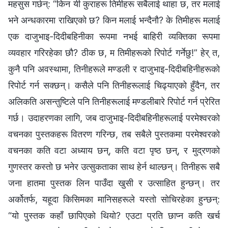
महसुस गर्छन्: “किन यी कुराहरू तिमीहरू सबैलाई थाहा छ, तर मलाई
भने अन्धकारमा राखिएको छ? किन मलाई भन्दैनौ? के तिमीहरू मलाई
एक दाजुभाइ-दिदीबहिनीका रूपमा नभई बाहिरी व्यक्तिका रूपमा
व्यवहार गरिरहेका छौ? ठीक छ, म तिमीहरूको रिपोर्ट गर्नेछु!” हेर् त,
कुनै पनि अवस्थामा, तिनीहरूले मण्डली र दाजुभाइ-दिदीबहिनीहरूको
रिपोर्ट गर्न सक्छन्। कसैले पनि तिनीहरूलाई चिढ्याएको हुँदैन, तर
अलिकति असन्तुष्टिले पनि तिनीहरूलाई मण्डलीबारे रिपोर्ट गर्न प्रेरित
गर्छ। उदाहरणका लागि, जब दाजुभाइ-दिदीबहिनीहरूलाई परमेश्‍वरको
वचनका पुस्तकहरू वितरण गरिन्छ, तब सबैले पुस्तकमा परमेश्‍वरको
वचनका कति वटा अध्याय छन्, कति वटा पृष्ठ छन्, र मुद्रणको
गुणस्तर कस्तो छ भनेर उत्सुकताका साथ हेर्न थाल्छन्। तिनीहरू सबै
जना हातमा पुस्तक लिन पाउँदा खुसी र उत्साहित हुन्छन्। तर
अर्कोतर्फ, यहूदा किसिमका मानिसहरूले यस्तो सोचिरहेका हुन्छन्:
“यो पुस्तक कहाँ छापिएको थियो? एउटा प्रति छाप्न कति खर्च