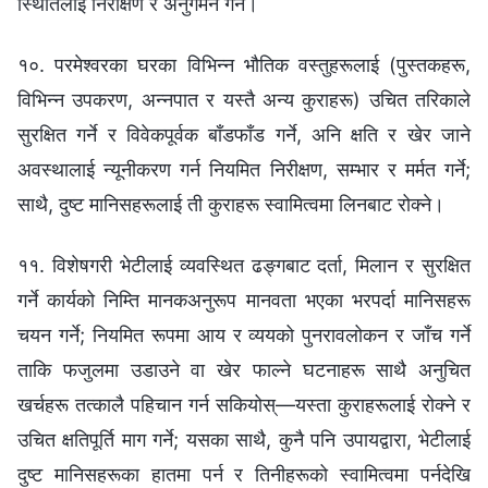
स्थितिलाई निरीक्षण र अनुगमन गर्ने।
१०. परमेश्‍वरका घरका विभिन्‍न भौतिक वस्तुहरूलाई (पुस्तकहरू,
विभिन्‍न उपकरण, अन्‍नपात र यस्तै अन्य कुराहरू) उचित तरिकाले
सुरक्षित गर्ने र विवेकपूर्वक बाँडफाँड गर्ने, अनि क्षति र खेर जाने
अवस्थालाई न्यूनीकरण गर्न नियमित निरीक्षण, सम्भार र मर्मत गर्ने;
साथै, दुष्ट मानिसहरूलाई ती कुराहरू स्वामित्वमा लिनबाट रोक्‍ने।
११. विशेषगरी भेटीलाई व्यवस्थित ढङ्‍गबाट दर्ता, मिलान र सुरक्षित
गर्ने कार्यको निम्ति मानकअनुरूप मानवता भएका भरपर्दा मानिसहरू
चयन गर्ने; नियमित रूपमा आय र व्ययको पुनरावलोकन र जाँच गर्ने
ताकि फजुलमा उडाउने वा खेर फाल्‍ने घटनाहरू साथै अनुचित
खर्चहरू तत्कालै पहिचान गर्न सकियोस्—यस्ता कुराहरूलाई रोक्‍ने र
उचित क्षतिपूर्ति माग गर्ने; यसका साथै, कुनै पनि उपायद्वारा, भेटीलाई
दुष्ट मानिसहरूका हातमा पर्न र तिनीहरूको स्वामित्वमा पर्नदेखि