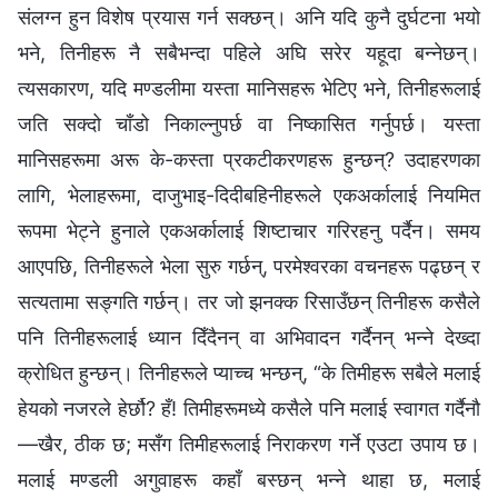
संलग्न हुन विशेष प्रयास गर्न सक्छन्। अनि यदि कुनै दुर्घटना भयो
भने, तिनीहरू नै सबैभन्दा पहिले अघि सरेर यहूदा बन्नेछन्।
त्यसकारण, यदि मण्डलीमा यस्ता मानिसहरू भेटिए भने, तिनीहरूलाई
जति सक्दो चाँडो निकाल्नुपर्छ वा निष्कासित गर्नुपर्छ। यस्ता
मानिसहरूमा अरू के-कस्ता प्रकटीकरणहरू हुन्छन्? उदाहरणका
लागि, भेलाहरूमा, दाजुभाइ-दिदीबहिनीहरूले एकअर्कालाई नियमित
रूपमा भेट्ने हुनाले एकअर्कालाई शिष्टाचार गरिरहनु पर्दैन। समय
आएपछि, तिनीहरूले भेला सुरु गर्छन्, परमेश्‍वरका वचनहरू पढ्छन् र
सत्यतामा सङ्गति गर्छन्। तर जो झनक्क रिसाउँछन् तिनीहरू कसैले
पनि तिनीहरूलाई ध्यान दिँदैनन् वा अभिवादन गर्दैनन् भन्ने देख्दा
क्रोधित हुन्छन्। तिनीहरूले प्याच्‍च भन्छन्, “के तिमीहरू सबैले मलाई
हेयको नजरले हेर्छौ? हँ! तिमीहरूमध्ये कसैले पनि मलाई स्वागत गर्दैनौ
—खैर, ठीक छ; मसँग तिमीहरूलाई निराकरण गर्ने एउटा उपाय छ।
मलाई मण्डली अगुवाहरू कहाँ बस्छन् भन्ने थाहा छ, मलाई