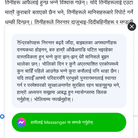
तिनीहरू आफैलाई हुन्छ भन्ने विश्‍वास गर्छन्। यदि तिनीहरूलाई एउटा
मात्रै कुराबारे बताएको छैन भने, तिनीहरूले मानिसहरूबारे रिपोर्ट गर्ने
धम्की दिन्छन्। तिनीहरूले निरन्तर दाजुभाइ-दिदीबहिनीहरू र मण्डली
अगुवाहरूलाई धम्की दिन रिपोर्ट गर्ने कार्य प्रयोग गर्छन्, र सधैँ
यसलाई आफ्नै उद्देश्यहरू हासिल गर्न प्रयोग गर्छन्। यस्ता मानिसहरू
👋प्रकोपहरू निरन्तर बढ्दै जाँदा, बाइबलका अगमवाणीहरू
दन्त्यकथा होइनन्, बरु हाम्रै आँखैअगाडि घटित भइरहेका
मण्डलीका ठूला गोप्य खतरा हुन्, र विस्फोट हुनै लागेका टाइमबम्ब
वास्तविकता हुन् भन्ने कुरा झन्-झन् धेरै मानिसले बुझ्न
हुन्। कुनै पनि बेला, तिनीहरूले दाजुभाइ-दिदीबहिनीहरू र मण्डलीको
थालेका छन्। भोलिको दिन र कुनै अप्रत्याशित प्रकोपमध्ये
कुन चाहिँ पहिले आउनेछ भन्ने कुरा कसैलाई पनि थाहा छैन।
काममा हानि र विपत्ति ल्याउन सक्छन्। त्यस्ता व्यक्तिहरू पत्ता
यदि तपाईँ आफ्नो परिवारसँगै प्रभुको पुनरागमनलाई स्वागत
लागेपछि, तिनीहरूलाई निकाल्नुपर्छ—तिनीहरूलाई आड दिनु हुँदै
गर्न र परमेश्‍वरको सुरक्षाअन्तर्गत सुरक्षित रहन चाहनुहुन्छ भने,
हुँदैन।
हाम्रो अध्ययन समूहमा आबद्ध हुन म्यासेन्जरमा क्लिक
गर्नुहोस्। भोलिसम्म नपर्खनुहोस्।
तपाई र तपाईको परिवारलाई अति आवश्यक छ भनेर आह्वान गर्दै: पीडा
अगुवा र कामदारहरूका जिम्‍मेवारीहरू (२७)
हामीलाई Messenger मा सम्पर्क गर्नुहोस्
खण्ड एक
बिना सुन्दर जीवन बिताउने मौका प्राप्त गर्न प्रभुको आगमनलाई
00:00
39:37
स्वागत गर्नु। यदि तपाईं आफ्नो परिवारसँग यो आशिष प्राप्त गर्न