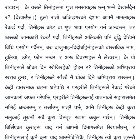
राख्छन्। के यसले तिनीहरूमा गुप्त मनसायहरू छन् भन्ने देखाउँदैन
र? (देखाउँछ।) ठूलो रातो अजिङ्गरको देशमा आफ्नै मामलाहरू
रेकर्ड गर्दा, तिनीहरू कोड वा गुप्त भाषा प्रयोग गर्न जान्दछन्, तर
अरूको जानकारी रेकर्ड गर्दा, तिनीहरूले अलिकति पनि बुद्धि देखिने
विधि प्रयोग गर्दैनन्, बरु दाजुभाइ-दिदीबहिनीहरूको वास्तविक नाम,
हुलिया, उमेर, फोन नम्बर, र अरू विवरणहरू नै लेख्छन्। के यो
तिनीहरूले धोका दिन खोजिरहेको होइन र? तिनीहरूको अभिप्राय
खराब हुन्छ, र तिनीहरूले साँच्चै नै धोका दिने अभिप्राय राख्छन्।
केही खतरनाक घटना घटेपछि र प्रहरीले तिनीहरूले रेकर्ड गरेको
जानकारी जफत गरेपछि, प्रहरीले तिनीहरूलाई यातनाको सहारासमेत
नलिई धम्काउनु र तर्साउनु मात्रै पर्छ, अनि तिनीहरू केही कुरा
नलुकाई तुरुन्तै सबै कुरा विस्तृत रूपमा कबुल गर्छन्। तिनीहरू
बिर्सिएका कुराहरू याद गर्न आफ्नो दिमागसमेत खियाउँछन्, र
तिनीहरूलाई कुनै कुरा याद आउनेबित्तिकै, तिनीहरू त्यो कुरा तुरुन्तै