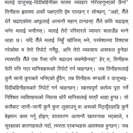
मलाई दाजुभाइ-दिदीबहिनीका रूपमा व्यवहार गरिरहनुभएको छैन!”
तिनीहरू हृदयमा अर्को पक्षप्रति द्वेष पाल्छन् र सोच्छन्, “अहो, तैँले
धेरै चढाएकोमा आफूलाई अत्यन्तै महान् ठान्छस्! तैँले कति चढाइस्
भनेर मलाई भन्दैनस्। मलाई तेरो परिवारले व्यापार चलाउँछ भन्ने
थाहा छ। यदि तैँले मलाई निहुँ खोजिस् भने, परमेश्‍वरमा विश्‍वास
गरेकोमा म तेरो रिपोर्ट गर्नेछु, अनि तेरो व्यवसाय असफल हुनेछ!
त्यसपछि तैँले एक पैसा पनि चढाउन सक्नेछैनस्!” हेर् त, तिनीहरू
फेरि पनि गएर मानिसहरूको रिपोर्ट गर्न चाहन्छन्। जब तिनीहरूलाई
कुनै सानो कुराबारे भनिएको हुँदैन, तब तिनीहरू मण्डली र दाजुभाइ-
दिदीबहिनीहरूबारे रिपोर्ट गर्न चाहन्छन्। महत्त्वपूर्ण कर्तव्य पूरा गर्ने
निश्चित व्यक्तिहरूको निवास थोरै मानिसलाई मात्रै थाहा हुन्छ। यो
कसैबाट जानी-जानी कुनै कुरा लुकाउनु वा अरूको पिठ्यूँपछाडि कुनै
बेइमान काम गर्नु होइन; वातावरण अत्यन्तै खतरनाक भएकाले, र
सुरक्षाका कारणहरूले गर्दा, त्यस्ता प्रबन्धहरू आवश्यक हुन्छन्। जब