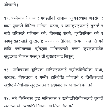
जोगाउने।
१२. परमेश्‍वरको काम र मण्डलीको सामान्य सुव्यवस्थामा अवरोध र
बाधा पुर्‍याउने विभिन्‍न मानिस, घटना, र कामकुराहरूलाई तुरुन्तै र
सही तरिकाले पहिचान गर्ने; तिनलाई रोक्‍ने, प्रतिबन्धित गर्ने र
कामकुराहरूलाई सुल्टाउने; यसका अतिरिक्त, सत्यता सङ्‍गति गर्ने
ताकि परमेश्‍वरका चुनिएका मानिसहरूले यस्ता कुराहरूमार्फत
खुट्ट्याइ विकास गरून् र ती कुराहरूबाट सिकून्।
१३. परमेश्‍वरका चुनिएका मानिसहरूलाई ख्रीष्टविरोधीको बाधा,
बहकाउ, नियन्त्रण र गम्‍भीर हानिदेखि जोगाउने र तिनीहरूलाई
ख्रीष्टविरोधीलाई खुट्ट्याउन र हृदयबाट त्याग्‍न सक्‍ने बनाउने।
१४. सबै किसिमका दुष्ट मानिसहरू र ख्रीष्टविरोधीहरूलाई तुरुन्तै
खुट्ट्याउने, त्यसपछि निकाला वा निष्कासित गर्ने।