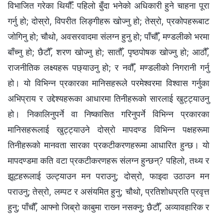
विभाजित गरेका थियौँ: पहिलो बुँदा भनेको अधिकारी हुने चाहना पूरा
गर्नु हो; दोस्रो, विपरीत लिङ्गीहरू खोज्नु हो; तेस्रो, प्रकोपहरूबाट
जोगिनु हो; चौथो, अवसरवादमा संलग्न हुनु हो; पाँचौँ, मण्डलीको भरमा
बाँच्नु हो; छैटौँ, शरण खोज्नु हो; सातौँ, पृष्ठपोषक खोज्नु हो; आठौँ,
राजनीतिक लक्ष्यहरू पछ्याउनु हो; र नवौँ, मण्डलीको निगरानी गर्नु
हो। यो विभिन्न प्रकारका मानिसहरूले परमेश्‍वरमा विश्‍वास गर्नुका
अभिप्राय र उद्देश्यहरूका आधारमा तिनीहरूको सारलाई खुट्ट्याउनु
हो। निकालिनुपर्ने वा निष्कासित गरिनुपर्ने विभिन्न प्रकारका
मानिसहरूलाई खुट्ट्याउने दोस्रो मापदण्ड विभिन्न पक्षहरूमा
तिनीहरूको मानवता सारका प्रकटीकरणहरूमा आधारित हुन्छ। यो
मापदण्डमा कति वटा प्रकटीकरणहरू संलग्न हुन्छन्? पहिलो, तथ्य र
झूटहरूलाई उल्ट्याउन मन पराउनु; दोस्रो, फाइदा उठाउन मन
पराउनु; तेस्रो, लम्पट र असंयमित हुनु; चौथो, प्रतिशोधप्रति प्रवृत्त
हुनु; पाँचौँ, आफ्नो जिब्रो काबुमा राख्‍न नसक्नु; छैटौँ, अव्यावहारिक र