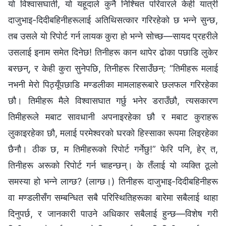
यो विश्वासघाती, यो यहूदाले कुनै निश्चित परिवारले केही यात्री
दाजुभाइ-दिदीबहिनीहरूलाई अतिथिसत्कार गरिरहेको छ भन्ने सुन्छ,
तब उसले यो रिपोर्ट गर्न लायक कुरा हो भन्ने सोच्छ—सायद प्रहरीले
उसलाई इनाम समेत दिनेछ! तिनीहरू कान थापेर ढोका पछाडि लुकेर
बस्छन्, र केही कुरा सुनेपछि, तिनीहरू रिसाउँछन्: “तिमीहरू मलाई
नभनी मेरो पिठ्यूँपछाडि मण्डलीका मामलाहरूबारे छलफल गरिरहेका
छौ। तिमीहरू मैले विश्वासघात गर्छु भनेर डराउँछौ, त्यसकारण
तिमीहरूले मबाट सावधानी अपनाइरहेका छौ र मबाट कुराहरू
लुकाइरहेका छौ, मलाई परमेश्‍वरको घरको हिस्साका रूपमा लिइरहेका
छैनौ। ठीक छ, म तिमीहरूको रिपोर्ट गर्नेछु!” फेरि पनि, हेर् त,
तिनीहरू अरूको रिपोर्ट गर्न चाहन्छन्। के तँलाई यो व्यक्ति ठूलो
समस्या हो भन्ने लाग्छ? (लाग्छ।) तिनीहरू दाजुभाइ-दिदीबहिनीहरू
वा मण्डलीसँग सम्बन्धित सबै परिस्थितिहरूका बारेमा सबैलाई थाहा
दिनुपर्छ, र जानकारी पाउने अधिकार सबैलाई हुन्छ—विशेष गरी