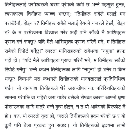
तिनीहरूलाई परमेश्‍वरको घरमा प्रेमको कमी छ भन्ने महसुस हुन्छ,
त्यसकारण तिनीहरू प्याच्च भन्छन्: “तिमीहरू सबैले मलाई मन
पराउँदैनौ, होइन र? तिमीहरू सबैले मलाई हेयको नजरले हेर्छौ, होइन
र? के म परमेश्‍वरमा विश्‍वास गरेर अझै पनि साँच्चै नै आशिष्‌हरू
प्राप्त गर्न सक्छु? यदि मैले आशिष्‌हरू प्राप्त गरिनँ भने, म तिमीहरू
सबैको रिपोर्ट गर्नेछु!” त्यस्ता मानिसहरूको सबैभन्दा “नमुना” हरफ
यही हो। “यदि मैले आशिष्‌हरू प्राप्त गरिनँ भने, म तिमीहरू सबैको
रिपोर्ट गर्नेछु” भन्ने कथन तिनीहरूका लागि “नमुना” हो भनेर म किन
भन्छु? किनभने यस कथनले तिनीहरूको मानवतालाई प्रतिनिधित्व
गर्छ। यो वाक्यांश तिनीहरूले धेरै असन्तोषजनक परिस्थितिहरूको
सामना गरेपछि वा गहिरो जरा गाडेर बसेको रोषका कारण आफ्नो घृणा
पोखाउनका लागि मात्रै भन्ने कुरा होइन, न त यो आवेगको विस्फोट नै
हो। बरु, यो त्यस्तो कुरा हो, जसले तिनीहरूको हृदय भरेको छ र यो
कुनै पनि बेला प्रकट हुन सक्छ। यो तिनीहरूको हृदयमा लामो