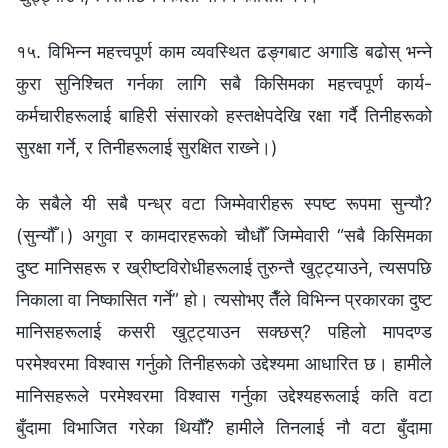
१५. विभिन्‍न महत्त्वपूर्ण काम व्यवस्थित ढङ्‍गबाट अगाडि बढोस् भन्‍ने
कुरा सुनिश्‍चित गर्नका लागि सबै किसिमका महत्त्वपूर्ण कार्य-
कर्मचारीहरूलाई बाहिरी संसारको हस्तक्षेपदेखि रक्षा गर्दै तिनीहरूको
सुरक्षा गर्ने, र तिनीहरूलाई सुरक्षित राख्‍ने।)
के सबैले यी सबै पन्ध्र वटा जिम्मेवारीहरू स्पष्ट रूपमा सुन्यौ?
(सुन्यौँ।) अगुवा र कामदारहरूको चौधौँ जिम्मेवारी “सबै किसिमका
दुष्ट मानिसहरू र ख्रीष्टविरोधीहरूलाई तुरुन्तै खुट्ट्याउने, त्यसपछि
निकाला वा निष्कासित गर्ने” हो। त्यसोभए तैँले विभिन्न प्रकारका दुष्ट
मानिसहरूलाई कसरी खुट्ट्याउन सक्छस्? पहिलो मापदण्ड
परमेश्‍वरमा विश्‍वास गर्नुको तिनीहरूको उद्देश्यमा आधारित छ। हामीले
मानिसहरूले परमेश्‍वरमा विश्‍वास गर्नुका उद्देश्यहरूलाई कति वटा
बुँदामा विभाजित गरेका थियौँ? हामीले तिनलाई नौ वटा बुँदामा