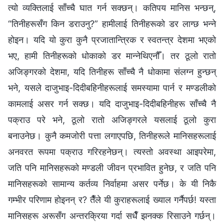
त्यो व्यक्तिलाई साँच्‍चै घात गर्न सक्छन्। कतिपय मानिस भन्छन्,
“तिनीहरूसँग किन डराउनु?” हामीलाई तिनीहरूको डर लाग्छ भन्ने
होइन। यदि यो कुरा कुनै प्रजातान्त्रिक र स्वतन्त्र देशमा भएको
भए, हामी तिनीहरूको धोकाको डर मान्‍नेथिएनौँ। तर ठूलो रातो
अजिङ्गरको देशमा, यदि तिनीहरू साँच्चै नै धोकामा संलग्न हुन्छन्
भने, यसले दाजुभाइ-दिदीबहिनीहरूलाई समस्यामा पार्न र मण्डलीको
कामलाई असर गर्न सक्छ। यदि दाजुभाइ-दिदीबहिनीहरू साँच्चै नै
पक्राउ परे भने, ठूलो रातो अजिङ्गरले यसलाई ठूलो कुरा
बनाउनेछ। कुनै कमजोरी पत्ता लगाएपछि, तिनीहरूले मानिसहरूलाई
अनवरत रूपमा पक्राउ गरिरहनेछन्। त्यस्तो अवस्था आइपरेमा,
जति पनि मानिसहरूको मण्डली जीवन प्रभावित हुनेछ, र जति पनि
मानिसहरूको सामान्य कर्तव्य निर्वाहमा असर पर्नेछ। के यी निकै
गम्भीर परिणाम होइनन् र? तैँले यी कुराहरूलाई ख्याल गर्नैपर्छ! यस्ता
मानिसहरू अरूसँग अन्तरक्रिया गर्दा सधैँ झनक्क रिसाउने गर्छन्।