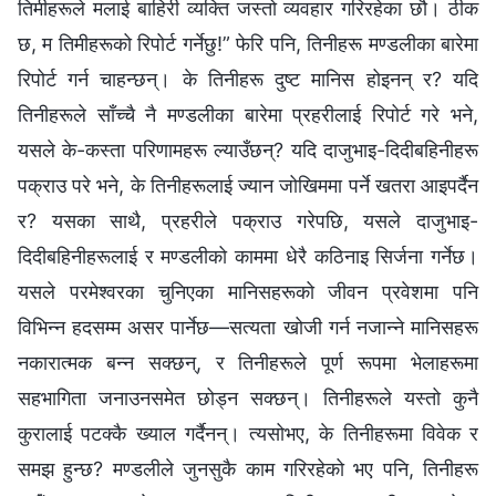
तिमीहरूले मलाई बाहिरी व्यक्ति जस्तो व्यवहार गरिरहेका छौ। ठीक
छ, म तिमीहरूको रिपोर्ट गर्नेछु!” फेरि पनि, तिनीहरू मण्डलीका बारेमा
रिपोर्ट गर्न चाहन्छन्। के तिनीहरू दुष्ट मानिस होइनन् र? यदि
तिनीहरूले साँच्चै नै मण्डलीका बारेमा प्रहरीलाई रिपोर्ट गरे भने,
यसले के-कस्ता परिणामहरू ल्याउँछन्? यदि दाजुभाइ-दिदीबहिनीहरू
पक्राउ परे भने, के तिनीहरूलाई ज्यान जोखिममा पर्ने खतरा आइपर्दैन
र? यसका साथै, प्रहरीले पक्राउ गरेपछि, यसले दाजुभाइ-
दिदीबहिनीहरूलाई र मण्डलीको काममा धेरै कठिनाइ सिर्जना गर्नेछ।
यसले परमेश्‍वरका चुनिएका मानिसहरूको जीवन प्रवेशमा पनि
विभिन्न हदसम्म असर पार्नेछ—सत्यता खोजी गर्न नजान्ने मानिसहरू
नकारात्मक बन्न सक्छन्, र तिनीहरूले पूर्ण रूपमा भेलाहरूमा
सहभागिता जनाउनसमेत छोड्न सक्छन्। तिनीहरूले यस्तो कुनै
कुरालाई पटक्कै ख्याल गर्दैनन्। त्यसोभए, के तिनीहरूमा विवेक र
समझ हुन्छ? मण्डलीले जुनसुकै काम गरिरहेको भए पनि, तिनीहरू