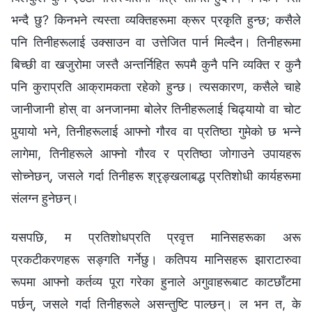
भन्दै छु? किनभने त्यस्ता व्यक्तिहरूमा क्रूर प्रकृति हुन्छ; कसैले
पनि तिनीहरूलाई उक्साउन वा उत्तेजित पार्न मिल्दैन। तिनीहरूमा
बिच्छी वा खजुरोमा जस्तै अन्तर्निहित रूपमै कुनै पनि व्यक्ति र कुनै
पनि कुराप्रति आक्रामकता रहेको हुन्छ। त्यसकारण, कसैले चाहे
जानीजानी होस् वा अनजानमा बोलेर तिनीहरूलाई चिढ्यायो वा चोट
पुर्‍यायो भने, तिनीहरूलाई आफ्नो गौरव वा प्रतिष्ठा गुमेको छ भन्‍ने
लागेमा, तिनीहरूले आफ्नो गौरव र प्रतिष्ठा जोगाउने उपायहरू
सोच्नेछन्, जसले गर्दा तिनीहरू श्रृङ्खलाबद्ध प्रतिशोधी कार्यहरूमा
संलग्‍न हुनेछन्।
यसपछि, म प्रतिशोधप्रति प्रवृत्त मानिसहरूका अरू
प्रकटीकरणहरू सङ्गति गर्नेछु। कतिपय मानिसहरू झाराटारुवा
रूपमा आफ्नो कर्तव्य पूरा गरेका हुनाले अगुवाहरूबाट काटछाँटमा
पर्छन्, जसले गर्दा तिनीहरूले असन्तुष्टि पाल्छन्। ल भन त, के