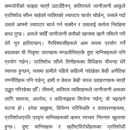
कमजोरीको फाइदा मात्रै उठाउँदैनन्; कतिपयले जानीजानी आफूले
प्रतिशोध साँध्न चाहेको व्यक्तिको ल्यापटप चार्जर चोर्छन्, जसले गर्दा
उसले आफ्नो ल्यापटप चार्ज गर्न सक्दैन र उसलाई कर्तव्य निर्वाहमा
बाधा पुग्छ। अरूले चाहिँ जानीजानी कसैको खानामा खानै नमिल्ने गरी
धेरै नुन हाल्दिन्छन्। गैरविश्‍वासीहरूले आम रूपमा प्रयोग गर्ने
बदलाका यी निकृष्ट उपायहरू मण्डलीभित्रकै दुष्ट मानिसहरूले पनि
प्रयोग गर्छन्। प्रतिशोध साँध्ने तिनीहरूका विधिहरू यीभन्दा धेरै
व्यापक हुन्छन्, जसमा हामीले पहिले कहिल्यै नदेखेका केही अनैतिक
रणनीतिहरू पनि पर्छन्; हामी त केवल केही सरल उदाहरणहरू मात्रै
उद्धृत गरिरहेका छौँ। तीमध्ये, कतिपय व्यक्तिहरूले जानीजानी अरूका
लागि समस्या, अवरोध, र कठिनाइहरू सिर्जना गर्छन्; यो भइरहने
घटना हो। हरेक समूहमा, विभिन्न परिस्थिति र वातावरणहरूमा,
प्रतिशोधप्रति प्रवृत्त मानिसहरूको क्रूर स्वभाव निरन्तर खुलासा
हुन्छ। दुष्ट मानिसहरू र ख्रीष्टविरोधीहरूका प्रतिशोधी