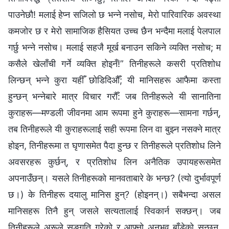
पाउनेछौ! मलाई हेप्न सजिलो छ भन्‍ने नसोच, मेरो पारिवारिक अवस्था
कमजोर छ र मेरो सामाजिक हैसियत उच्च छैन भन्दैमा मलाई पेलपाल
गर्छु भन्‍ने नसोच। मलाई सहजै मूर्ख बनाउन सकिने व्यक्ति नसोच; म
कसैले खेलाँची गर्ने व्यक्ति होइनँ!” तिनीहरूले कसरी प्रतिशोध
लिन्छन् भन्‍ने कुरा यहीँ छोडिदिऔँ; यी मानिसहरू आफैमा कस्ता
हुन्छन् भन्‍नेबारे मात्र विचार गरौँ: जब तिनीहरूले यी सानातिना
कुराहरू—मण्डली जीवनमा आम रूपमा हुने कुराहरू—सामना गर्छन्,
तब तिनीहरूले यी कुराहरूलाई सही रूपमा लिन वा बुझ्न नसक्‍ने मात्र
होइन, तिनीहरूमा त घृणासमेत पैदा हुन्छ र तिनीहरूले प्रतिशोध लिने
अवसरहरू कुर्छन्, र प्रतिशोध लिन अनैतिक उपायहरूसमेत
अपनाउँछन्। यसले तिनीहरूको मानवताबारे के भन्छ? (त्यो दुर्भावपूर्ण
छ।) के तिनीहरू दयालु मानिस हुन्? (होइनन्।) सबैभन्दा असल
मानिसहरू तिनै हुन् जसले सत्यतालाई स्विकार्न सक्छन्। जब
तिनीहरूले अरूले सङ्गति गरेको र आफ्नो अनुभव बाँडेको सुन्छन्,