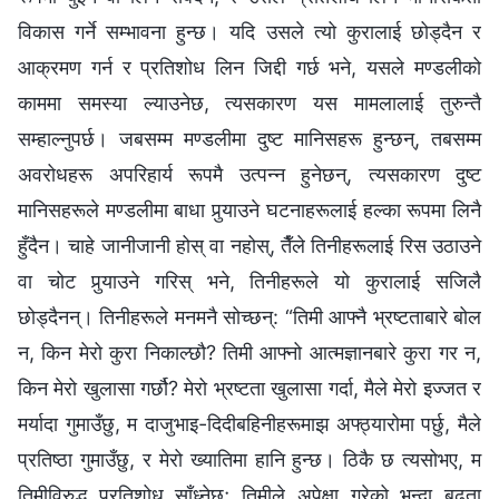
विकास गर्ने सम्भावना हुन्छ। यदि उसले त्यो कुरालाई छोड्दैन र
आक्रमण गर्न र प्रतिशोध लिन जिद्दी गर्छ भने, यसले मण्डलीको
काममा समस्या ल्याउनेछ, त्यसकारण यस मामलालाई तुरुन्तै
सम्हाल्नुपर्छ। जबसम्‍म मण्डलीमा दुष्ट मानिसहरू हुन्छन्, तबसम्‍म
अवरोधहरू अपरिहार्य रूपमै उत्पन्न हुनेछन्, त्यसकारण दुष्ट
मानिसहरूले मण्डलीमा बाधा पुर्‍याउने घटनाहरूलाई हल्का रूपमा लिनै
हुँदैन। चाहे जानीजानी होस् वा नहोस्, तैँले तिनीहरूलाई रिस उठाउने
वा चोट पुर्‍याउने गरिस् भने, तिनीहरूले यो कुरालाई सजिलै
छोड्‍दैनन्। तिनीहरूले मनमनै सोच्छन्: “तिमी आफ्‍नै भ्रष्टताबारे बोल
न, किन मेरो कुरा निकाल्छौ? तिमी आफ्नो आत्मज्ञानबारे कुरा गर न,
किन मेरो खुलासा गर्छौ? मेरो भ्रष्टता खुलासा गर्दा, मैले मेरो इज्जत र
मर्यादा गुमाउँछु, म दाजुभाइ-दिदीबहिनीहरूमाझ अफ्ठ्यारोमा पर्छु, मैले
प्रतिष्ठा गुमाउँछु, र मेरो ख्यातिमा हानि हुन्छ। ठिकै छ त्यसोभए, म
तिमीविरुद्ध प्रतिशोध साँध्नेछु; तिमीले अपेक्षा गरेको भन्दा बढ्ता