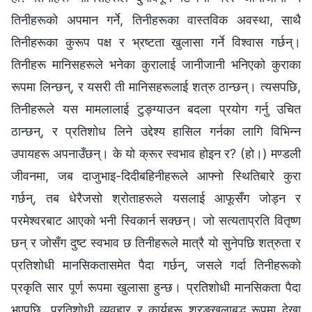
तिनीहरूको अपमान गर्ने, तिनीहरूका वास्तविक अवस्था, साथै
तिनीहरूका कुरूप पक्ष र भ्रष्टता खुलासा गर्ने विश्‍वास गर्छन्।
तिनीहरू मानिसहरूले भनेका कुरालाई जानीजानी भनिएको कुराका
रूपमा लिन्छन्, र यसरी ती मानिसहरूलाई शत्रु ठान्छन्। त्यसपछि,
तिनीहरूले यस मामलालाई टुङ्ग्याउन बदला प्रयोग गर्नु उचित
ठान्छन्, र प्रतिशोध लिने उद्देश्य हासिल गर्नका लागि विभिन्‍न
उपायहरू अपनाउँछन्। के यो क्रूर स्वभाव होइन र? (हो।) मण्डली
जीवनमा, जब दाजुभाइ-दिदीबहिनीहरूले आफ्नो स्थितिबारे कुरा
गर्छन्, तब धेरैजसो श्रोताहरूले यसलाई आफूसँग जोड्न र
परमेश्‍वरबाट आएको भनी स्विकार्न सक्छन्। जो सत्यताप्रति वितृष्ण
छन् र जोसँग दुष्ट स्वभाव छ तिनीहरूले मात्रै यो सुनेपछि शत्रुता र
प्रतिशोधी मानसिकतासमेत पैदा गर्छन्, जसले गर्दा तिनीहरूको
प्रकृति सार पूर्ण रूपमा खुलासा हुन्छ। प्रतिशोधी मानसिकता पैदा
भएपछि, प्रतिशोधी व्यवहार र कार्यहरू श्रृङ्खलाबद्ध रूपमा देखा