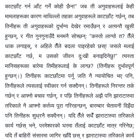
काटछाँट गर्न आँट गर्ने कोही छैन!” जब ती अगुवाहरूलाई केही
मामलाहरूका कारण माथिल्लो तहका अगुवाहरूले काटछाँट गर्छन्, तब
तिनीहरू ती अगुवाहरूको दुर्भाग्य देखेर रमाउँछन् र अत्यन्तै खुसी
हुन्छन्, र गीत गुनगुनाउँदै मनमनै सोच्छन्: “कस्तो लाग्यो त? तैँले
धाक लगाइस्, र अहिले तैँले बदला पाइरहेको छस्! जसले मलाई
काटछाँट गर्छ, म उसको जीवन दुःखी बनाइदिनेछु!” त्यस्ता
मानिसहरूका बारेमा तिमीहरूलाई के लाग्छ? (तिनीहरू दुर्भावपूर्ण
हुन्छन्।) तिनीहरू काटछाँटमा पर्नु जति नै न्यायोचित भए पनि,
तिनीहरूले त्यसलाई स्वीकार गर्न सक्दैनन्। तिनीहरूले निरन्तर तर्क
गर्छन् र आफ्नो बचाव गर्छन्, र पछि तिनीहरूले अझै पनि झाराटारुवा
तरिकाले नै आफ्नो कर्तव्य पूरा गरिरहन्छन्, बारम्बार चेतावनी दिइँदा
पनि तिनीहरू सुध्रनै सक्दैनन्। यदि तैँले सधैँ झाराटारुवा तरिकाले
कार्य गर्छस् भने, परमेश्‍वरको घरमा तँलाई काटछाँट मात्र गरिनेछ;
यदि तँ बाहिरी संसारमा जागिर खाँदै छस् र झाराटारुवा तरिकाले कार्य