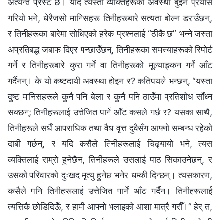
अत्यन्तै प्रस्ट छ। यदि त्यस्ता व्यक्तिहरूको अवस्था बुझ्ने प्रयास
गरियो भने, धेरैजसो मानिसहरू तिनीहरूबारे सत्यता बोल्न डराउँछन्,
र तिनीहरूका बारेमा सोधिएको हरेक प्रश्नलाई “ठीकै छ” भन्ने जस्ता
अप्रतिबद्ध जबाफ दिएर पन्छाउँछन्, तिनीहरूका समस्याहरूको रिपोर्ट
गर्ने र तिनीहरूबारे कुरा गर्ने वा तिनीहरूको मूल्याङ्कन गर्ने आँट
गर्दैनन्। के यो कष्टदायी अवस्था होइन र? कतिपयले भन्छन्, “यस्ता
दुष्ट मानिसहरूले कुनै पनि बेला र कुनै पनि ठाउँमा प्रतिशोध साँध्न
सक्छन्; तिनीहरूलाई उत्तेजित पार्ने आँट कसले गर्छ र? यसका साथै,
तिनीहरूले सधैँ आपराधिक तथा वैध वृत्त दुवैसँग आफ्नो सम्बन्ध रहेको
दाबी गर्छन्, र यदि कसैले तिनीहरूलाई चिढ्यायो भने, त्यस
व्यक्तिलाई राम्रो हुनेछैन, तिनीहरूले उसलाई पाठ सिकाउनेछन्, र
उसको परिवारको दुःखद मृत्यु हुनेछ भनेर धम्की दिन्छन्। त्यसकारण,
कसैले पनि तिनीहरूलाई उत्तेजित पार्ने आँट गर्दैन। तिनीहरूलाई
त्यत्तिकै छोडिदिऊँ, र हामी आफ्नो भलाइको आशा मात्रै गरौँ।” हेर् त,