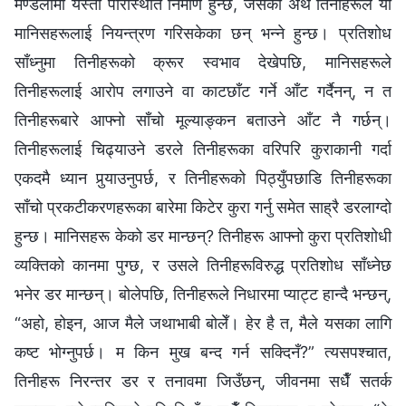
मण्डलीमा यस्तो परिस्थिति निर्माण हुन्छ, जसको अर्थ तिनीहरूले यी
मानिसहरूलाई नियन्त्रण गरिसकेका छन् भन्ने हुन्छ। प्रतिशोध
साँध्नुमा तिनीहरूको क्रूर स्वभाव देखेपछि, मानिसहरूले
तिनीहरूलाई आरोप लगाउने वा काटछाँट गर्ने आँट गर्दैनन्, न त
तिनीहरूबारे आफ्नो साँचो मूल्याङ्कन बताउने आँट नै गर्छन्।
तिनीहरूलाई चिढ्याउने डरले तिनीहरूका वरिपरि कुराकानी गर्दा
एकदमै ध्यान पुर्‍याउनुपर्छ, र तिनीहरूको पिठ्युँपछाडि तिनीहरूका
साँचो प्रकटीकरणहरूका बारेमा किटेर कुरा गर्नु समेत साह्रै डरलाग्दो
हुन्छ। मानिसहरू केको डर मान्छन्? तिनीहरू आफ्नो कुरा प्रतिशोधी
व्यक्तिको कानमा पुग्छ, र उसले तिनीहरूविरुद्ध प्रतिशोध साँध्नेछ
भनेर डर मान्छन्। बोलेपछि, तिनीहरूले निधारमा प्याट्ट हान्दै भन्छन्,
“अहो, होइन, आज मैले जथाभाबी बोलेँ। हेर है त, मैले यसका लागि
कष्ट भोग्‍नुपर्छ। म किन मुख बन्द गर्न सक्दिनँ?” त्यसपश्चात,
तिनीहरू निरन्तर डर र तनावमा जिउँछन्, जीवनमा सधैँ सतर्क