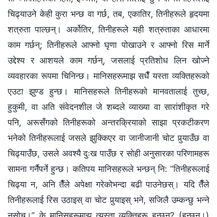
चिढ्याउने केही कुरा भन्छ वा गर्छ, तब, एकातिर, तिनीहरूले हृदयमा
शत्रुता पाल्छन्। अर्कोतिर, तिनीहरूले यही शत्रुताका आधारमा
काम गर्छन्; तिनीहरूले आफ्नो घृणा पोखाउने र आफ्नो रिस मार्ने
उद्देश्य र आशयले काम गर्छन्, जसलाई प्रतिशोध लिन खोज्ने
व्यवहारका रूपमा चिनिन्छ। मानिसहरूमाझ सधैँ यस्ता व्यक्तिहरूको
एउटा झुण्ड हुन्छ। मानिसहरूले तिनीहरूको मानवतालाई तुच्छ,
हुकुमी, वा अति संवेदनशील जे शब्दले व्याख्या वा सारांशीकृत गरे
पनि, अरूसँगको तिनीहरूको अन्तरक्रियाको साझा प्रकटीकरण
भनेको तिनीहरूलाई जसले झुक्किएर वा जानीजानी चोट पुर्‍याउँछ वा
चिढ्याउँछ, उसले अवश्यै दुःख पाउँछ र सोही अनुसारका परिणामहरू
सामना गर्नैपर्ने हुन्छ। कतिपय मानिसहरूले भन्छन् नि: “तिनीहरूलाई
चिढ्या न, अनि तैँले अपेक्षा गरेकोभन्दा बढी पाउनेछस्। यदि तैँले
तिनीहरूलाई रिस उठाइस् वा चोट पुर्‍याइस् भने, सजिलै उम्कन्छु भन्‍ने
नसोच्।” के मानिसहरूमाझ त्यस्ता व्यक्तिहरू हुन्छन्? (हुन्छन्।)