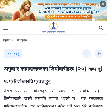
गृहपृष्ठ
पढाइहरू
विषयवस्तु
अगुवा र कामदारहरूका जिम्‍मेवारीहरू (२५)
खण्ड दुई
घ. प्रतिशोधप्रति प्रवृत्त हुनु
तेस्रो प्रकारका मानिसहरू—जो लम्पट र असंयमित छन्—
तिनीहरूबारे हाम्रो सङ्गति समाप्त भएको छ। यस प्रकारका
मानिसहरूबाहेक, दुष्ट मानिसहरूका वर्गमा पर्ने अरू धेरै मानिसहरू