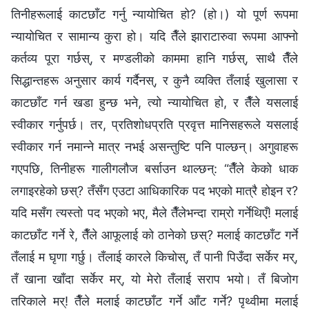
तिनीहरूलाई काटछाँट गर्नु न्यायोचित हो? (हो।) यो पूर्ण रूपमा
न्यायोचित र सामान्य कुरा हो। यदि तैँले झाराटारुवा रूपमा आफ्नो
कर्तव्य पूरा गर्छस्, र मण्डलीको काममा हानि गर्छस्, साथै तैँले
सिद्धान्तहरू अनुसार कार्य गर्दैनस्, र कुनै व्यक्ति तँलाई खुलासा र
काटछाँट गर्न खडा हुन्छ भने, त्यो न्यायोचित हो, र तैँले यसलाई
स्वीकार गर्नुपर्छ। तर, प्रतिशोधप्रति प्रवृत्त मानिसहरूले यसलाई
स्वीकार गर्न नमान्ने मात्र नभई असन्तुष्टि पनि पाल्छन्। अगुवाहरू
गएपछि, तिनीहरू गालीगलौज बर्साउन थाल्छन्: “तैँले केको धाक
लगाइरहेको छस्? तँसँग एउटा आधिकारिक पद भएको मात्रै होइन र?
यदि मसँग त्यस्तो पद भएको भए, मैले तैँलेभन्दा राम्रो गर्नेथिएँ! मलाई
काटछाँट गर्ने रे, तैँले आफूलाई को ठानेको छस्? मलाई काटछाँट गर्ने
तँलाई म घृणा गर्छु। तँलाई कारले किचोस्, तँ पानी पिउँदा सर्केर मर्,
तँ खाना खाँदा सर्केर मर्, यो मेरो तँलाई सराप भयो। तँ बिजोग
तरिकाले मर्! तैँले मलाई काटछाँट गर्ने आँट गर्ने? पृथ्वीमा मलाई