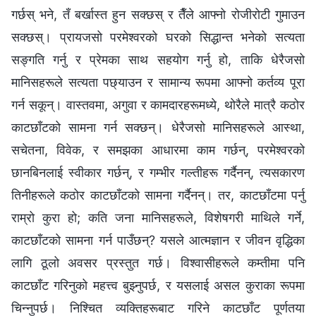
गर्छस् भने, तँ बर्खास्त हुन सक्छस् र तैँले आफ्नो रोजीरोटी गुमाउन
सक्छस्। प्रायजसो परमेश्‍वरको घरको सिद्धान्त भनेको सत्यता
सङ्गति गर्नु र प्रेमका साथ सहयोग गर्नु हो, ताकि धेरैजसो
मानिसहरूले सत्यता पछ्याउन र सामान्य रूपमा आफ्नो कर्तव्य पूरा
गर्न सकून्। वास्तवमा, अगुवा र कामदारहरूमध्ये, थोरैले मात्रै कठोर
काटछाँटको सामना गर्न सक्छन्। धेरैजसो मानिसहरूले आस्था,
सचेतना, विवेक, र समझका आधारमा काम गर्छन्, परमेश्‍वरको
छानबिनलाई स्वीकार गर्छन्, र गम्भीर गल्तीहरू गर्दैनन्, त्यसकारण
तिनीहरूले कठोर काटछाँटको सामना गर्दैनन्। तर, काटछाँटमा पर्नु
राम्रो कुरा हो; कति जना मानिसहरूले, विशेषगरी माथिले गर्ने,
काटछाँटको सामना गर्न पाउँछन्? यसले आत्मज्ञान र जीवन वृद्धिका
लागि ठूलो अवसर प्रस्तुत गर्छ। विश्‍वासीहरूले कम्तीमा पनि
काटछाँट गरिनुको महत्त्व बुझ्नुपर्छ, र यसलाई असल कुराका रूपमा
चिन्नुपर्छ। निश्चित व्यक्तिहरूबाट गरिने काटछाँट पूर्णतया