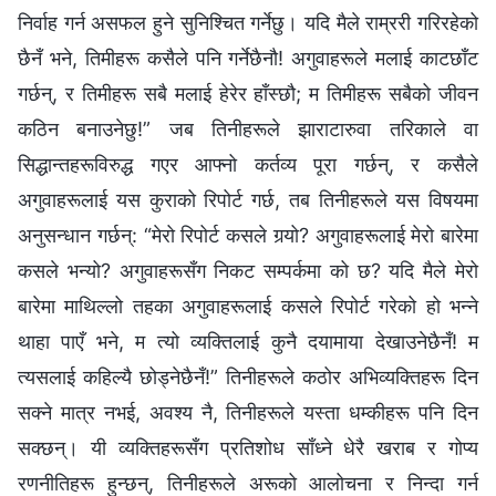
निर्वाह गर्न असफल हुने सुनिश्चित गर्नेछु। यदि मैले राम्ररी गरिरहेको
छैनँ भने, तिमीहरू कसैले पनि गर्नेछैनौ! अगुवाहरूले मलाई काटछाँट
गर्छन्, र तिमीहरू सबै मलाई हेरेर हाँस्छौ; म तिमीहरू सबैको जीवन
कठिन बनाउनेछु!” जब तिनीहरूले झाराटारुवा तरिकाले वा
सिद्धान्तहरूविरुद्ध गएर आफ्नो कर्तव्य पूरा गर्छन्, र कसैले
अगुवाहरूलाई यस कुराको रिपोर्ट गर्छ, तब तिनीहरूले यस विषयमा
अनुसन्धान गर्छन्: “मेरो रिपोर्ट कसले गर्‍यो? अगुवाहरूलाई मेरो बारेमा
कसले भन्यो? अगुवाहरूसँग निकट सम्पर्कमा को छ? यदि मैले मेरो
बारेमा माथिल्लो तहका अगुवाहरूलाई कसले रिपोर्ट गरेको हो भन्ने
थाहा पाएँ भने, म त्यो व्यक्तिलाई कुनै दयामाया देखाउनेछैनँ! म
त्यसलाई कहिल्यै छोड्नेछैनँ!” तिनीहरूले कठोर अभिव्यक्तिहरू दिन
सक्ने मात्र नभई, अवश्य नै, तिनीहरूले यस्ता धम्कीहरू पनि दिन
सक्छन्। यी व्यक्तिहरूसँग प्रतिशोध साँध्ने धेरै खराब र गोप्य
रणनीतिहरू हुन्छन्, तिनीहरूले अरूको आलोचना र निन्दा गर्न