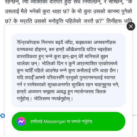
रहन्छन्, त्यो व्यक्तिको वरिपरि हुँदा सधैँ नियाल्छन्, र सोच्छन्, “के
उसलाई मैले भनेको कुरा थाहा छ? के यो कुरा उसको कानमा पुगेको
छ? के मप्रति उसको मनोवृत्ति पहिलेको जस्तै छ?” तिनीहरू जति
बढी मनन गर्छन्, त्यति नै व्याकुल हुन्छन्, र यो कुरा जति लामो
समयसम्म चलिरहन्छ, तिनीहरूको डर त्यति नै बढ्छ, त्यसकारण
👋प्रकोपहरू निरन्तर बढ्दै जाँदा, बाइबलका अगमवाणीहरू
दन्त्यकथा होइनन्, बरु हाम्रै आँखैअगाडि घटित भइरहेका
तिनीहरूले उसलाई पूरै टार्नु नै राम्रो हुन्छ भन्ने निर्णय गर्छन्, र
वास्तविकता हुन् भन्ने कुरा झन्-झन् धेरै मानिसले बुझ्न
सोच्छन्, “म उसलाई उत्तेजित पार्ने जोखिम लिन सक्दिनँ, तर कम्तीमा
थालेका छन्। भोलिको दिन र कुनै अप्रत्याशित प्रकोपमध्ये
म ऊबाट टाढा बस्न त सक्छु। मैले भनेको कुरा उसलाई थाहा भए पनि
कुन चाहिँ पहिले आउनेछ भन्ने कुरा कसैलाई पनि थाहा छैन।
यदि तपाईँ आफ्नो परिवारसँगै प्रभुको पुनरागमनलाई स्वागत
वा नभए पनि, के म ऊबाट टाढा बस्न सक्दिनँ र?” यो डर यति ठूलो
गर्न र परमेश्‍वरको सुरक्षाअन्तर्गत सुरक्षित रहन चाहनुहुन्छ भने,
बन्छ कि तिनीहरू भेलाहरूमा सहभागी हुने आँटसमेत गर्दैनन्, र यो
हाम्रो अध्ययन समूहमा आबद्ध हुन म्यासेन्जरमा क्लिक
गर्नुहोस्। भोलिसम्म नपर्खनुहोस्।
क्रूर व्यक्ति हुन सक्ने कुनै पनि ठाउँमा जाँदैनन्, चाहे त्यो तिनीहरूले
आफ्नो कर्तव्य पूरा गर्नुपर्ने ठाउँ नै किन नहोस्, किनकि तिनीहरूको
सातोपुत्लो उडेको हुन्छ।
अगुवा र कामदारहरूका जिम्‍मेवारीहरू (२५)
हामीलाई Messenger मा सम्पर्क गर्नुहोस्
खण्ड दुई
00:20
01:16:35
प्रतिशोधप्रति प्रवृत्त ती दुष्ट मानिसहरूलाई कसरी सम्हाल्नुपर्छ?