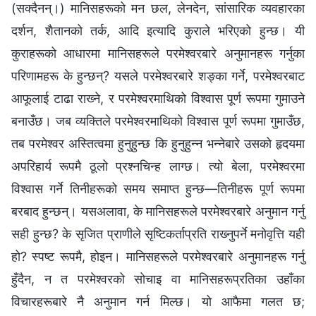
(सक्दैनन्।) मानिसहरूको मन छल, लेनदेन, सांसारिक व्यवहारका
दर्शन, शैतानको तर्क, आदि इत्यादि कुराले भरिएको हुन्छ। यी
कुराहरूको आधारमा मानिसहरूले परमेश्‍वरबारे अनुमानहरू गर्नुका
परिणामहरू के हुन्छन्? यसले परमेश्‍वरबारे शङ्का गर्ने, परमेश्‍वरबाट
आफूलाई टाढा राख्‍ने, र परमेश्‍वरमाथिको विश्‍वास पूर्ण रूपमा गुमाउने
बनाउँछ। जब व्यक्तिले परमेश्‍वरमाथिको विश्‍वास पूर्ण रूपमा गुमाउँछ,
तब परमेश्‍वर अस्तित्वमा हुनुहुन्छ कि हुनुहुन्न भन्‍नेबारे उसको हृदयमा
अपरिहार्य रूपमै ठूलो प्रश्‍नचिन्ह लाग्‍छ। त्यो बेला, परमेश्‍वरमा
विश्‍वास गर्ने तिनीहरूको समय समाप्त हुन्छ—तिनीहरू पूर्ण रूपमा
बरबाद हुन्छन्। यसअलावा, के मानिसहरूले परमेश्‍वरबारे अनुमान गर्नु
सही हुन्छ? के सृजित प्राणीले सृष्टिकर्ताप्रति राख्‍नुपर्ने मनोवृत्ति यही
हो? स्पष्ट रूपमै, होइन। मानिसहरूले परमेश्‍वरबारे अनुमानहरू गर्नु
हुँदैन, न त परमेश्‍वरको सोचाइ वा मानिसहरूप्रतिका उहाँका
विचारहरूबारे नै अनुमान गर्न मिल्छ। यो आफैमा गलत छ;