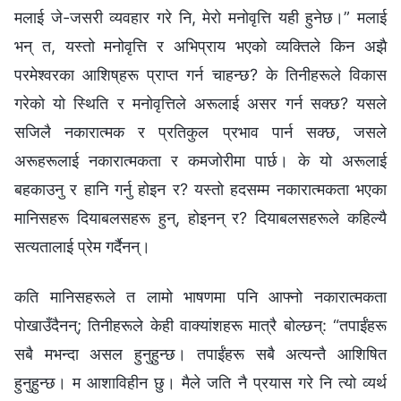
मलाई जे-जसरी व्यवहार गरे नि, मेरो मनोवृत्ति यही हुनेछ।” मलाई
भन् त, यस्तो मनोवृत्ति र अभिप्राय भएको व्यक्तिले किन अझै
परमेश्‍वरका आशिष्‌हरू प्राप्त गर्न चाहन्छ? के तिनीहरूले विकास
गरेको यो स्थिति र मनोवृत्तिले अरूलाई असर गर्न सक्छ? यसले
सजिलै नकारात्मक र प्रतिकुल प्रभाव पार्न सक्छ, जसले
अरूहरूलाई नकारात्मकता र कमजोरीमा पार्छ। के यो अरूलाई
बहकाउनु र हानि गर्नु होइन र? यस्तो हदसम्म नकारात्मकता भएका
मानिसहरू दियाबलसहरू हुन्, होइनन् र? दियाबलसहरूले कहिल्यै
सत्यतालाई प्रेम गर्दैनन्।
कति मानिसहरूले त लामो भाषणमा पनि आफ्नो नकारात्मकता
पोखाउँदैनन्; तिनीहरूले केही वाक्यांशहरू मात्रै बोल्छन्: “तपाईंहरू
सबै मभन्दा असल हुनुहुन्छ। तपाईंहरू सबै अत्यन्तै आशिषित
हुनुहुन्छ। म आशाविहीन छु। मैले जति नै प्रयास गरे नि त्यो व्यर्थ