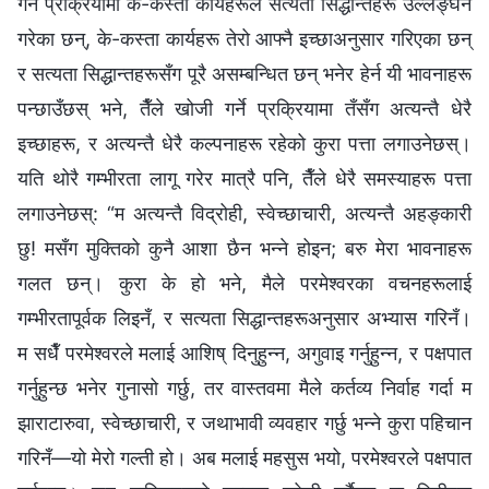
गर्ने प्रक्रियामा के-कस्ता कार्यहरूले सत्यता सिद्धान्तहरू उल्लङ्घन
गरेका छन्, के-कस्ता कार्यहरू तेरो आफ्नै इच्छाअनुसार गरिएका छन्
र सत्यता सिद्धान्तहरूसँग पूरै असम्बन्धित छन् भनेर हेर्न यी भावनाहरू
पन्छाउँछस् भने, तैँले खोजी गर्ने प्रक्रियामा तँसँग अत्यन्तै धेरै
इच्छाहरू, र अत्यन्तै धेरै कल्पनाहरू रहेको कुरा पत्ता लगाउनेछस्।
यति थोरै गम्भीरता लागू गरेर मात्रै पनि, तैँले धेरै समस्याहरू पत्ता
लगाउनेछस्: “म अत्यन्तै विद्रोही, स्वेच्छाचारी, अत्यन्तै अहङ्कारी
छु! मसँग मुक्तिको कुनै आशा छैन भन्‍ने होइन; बरु मेरा भावनाहरू
गलत छन्। कुरा के हो भने, मैले परमेश्‍वरका वचनहरूलाई
गम्भीरतापूर्वक लिइनँ, र सत्यता सिद्धान्तहरूअनुसार अभ्यास गरिनँ।
म सधैँ परमेश्‍वरले मलाई आशिष् दिनुहुन्न, अगुवाइ गर्नुहुन्न, र पक्षपात
गर्नुहुन्छ भनेर गुनासो गर्छु, तर वास्तवमा मैले कर्तव्य निर्वाह गर्दा म
झाराटारुवा, स्वेच्छाचारी, र जथाभावी व्यवहार गर्छु भन्‍ने कुरा पहिचान
गरिनँ—यो मेरो गल्ती हो। अब मलाई महसुस भयो, परमेश्‍वरले पक्षपात