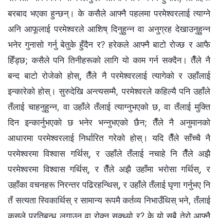
बरबाद भएका हुन्छन्। के कसैले आफ्नै पहलमा परमेश्‍वरलाई त्याग्‍ने
अनि आफूलाई परमेश्‍वरले आशिष् दिनुहुन्न वा अनुग्रह देखाउनुहुन्न
भनेर गुनासो गर्नु बेतुके हुँदैन र? हरेकले आफ्नै बाटो रोज्छ र आफै
हिँड्छ; कसैले पनि तिनीहरूको लागि यो काम गर्न सक्दैन। तैँले नै
बन्द बाटो रोजेको होस्, तैँले नै परमेश्‍वरलाई त्यागेको र उहाँलाई
इन्कारेको होस्। सुरुदेखि अन्त्यसम्मै, परमेश्‍वरले कहिल्यै पनि उहाँले
तँलाई चाहनुहुन्‍न, वा उहाँले तँलाई त्याग्‍नुभएको छ, वा तँलाई मुक्ति
दिन इन्कार्नुभएको छ भनेर भन्‍नुभएको छैन; तैँले नै अनुमानको
आधारमा परमेश्‍वरलाई निर्धारित गरेको होस्। यदि तैँले साँच्‍चै नै
परमेश्‍वरमा विश्‍वास गर्थिस्, र उहाँले तँलाई नचाहे नि तैँले अझै
परमेश्‍वरमा विश्‍वास गर्थिस्, र तैँले अझै उहाँमा भरोसा गर्थिस्, र
उहाँका वचनहरू निरन्तर पढिरहन्थिस्, र उहाँले तँलाई घृणा गर्नुभए नि
तँ सत्यता स्विकार्थिस् र सामान्य रूपमै कर्तव्य निभाउँथिस् भने, तँलाई
कसले प्रतिबन्ध लगाउन वा रोक्न सक्थ्यो र? के यो सबै तेरो आफ्नै