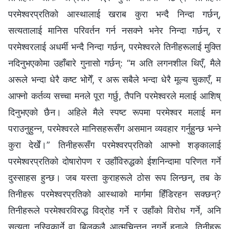
परमेश्‍वरप्रतिको आस्थालाई खराब कुरा भन्दै निन्दा गर्छन्,
सत्यतालाई मानिस परिवर्तन गर्न नसक्ने भनेर निन्दा गर्छन्, र
परमेश्‍वरलाई अधर्मी भन्दै निन्दा गर्छन्, परमेश्‍वरले तिनीहरूलाई मुक्ति
नदिनुभएकोमा उहाँबारे गुनासो गर्छन्: “म अति लगनशील थिएँ, मैले
अरूले भन्दा धेरै कष्ट भोगेँ, र अरू सबैले भन्दा धेरै मूल्य चुकाएँ, म
आफ्‍नो कर्तव्य सच्चा मनले पूरा गर्छु, तैपनि परमेश्‍वरले मलाई आशिष्
दिनुभएको छैन। अहिले मैले स्पष्ट रूपमा परमेश्‍वर मलाई मन
पराउनुहुन्‍न, परमेश्‍वरले मानिसहरूसँग असमान व्यवहार गर्नुहुन्छ भन्‍ने
कुरा देखेँ।” तिनीहरूसँग परमेश्‍वरप्रतिको आफ्‍नो शङ्कालाई
परमेश्‍वरप्रतिको दोषारोपण र उहाँविरुद्धको ईशनिन्दामा परिणत गर्ने
दुस्साहस हुन्छ। जब यस्ता कुराहरूले ठोस रूप लिन्छन्, तब के
तिनीहरू परमेश्‍वरप्रतिको आस्थाको मार्गमा हिँडिरहन सक्छन्?
तिनीहरूले परमेश्‍वरविरुद्ध विद्रोह गर्ने र उहाँको विरोध गर्ने, अनि
सत्यता नस्विकार्ने वा बिलकुलै आत्मचिन्तन नगर्ने हुनाले, तिनीहरू