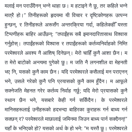
मलाई मन पराउँदैनन् भन्‍ने थाहा छ। म हटाइने नै छु, तर कहिले भन्‍ने
मात्रै हो।” तिनीहरूको हृदयमा यी विचार र दृष्टिकोणहरू उत्पन्न
हुन्छन्, र तिनीहरूले अरूसँग अन्तरक्रिया गर्दा, कहिलेकहीँ यस्ता
टिप्पणीहरू बाहिर आउँछन्: “तपाईंहरू सबै इमानदारितासाथ विश्‍वास
गर्नुहोस्। तपाईंहरूको विश्‍वास र तपाईंहरूको कर्तव्यनिर्वाहको निम्ति
परमेश्‍वरले अवश्य नै आशिष् दिनेछन्। मेरो चाहिँ कुनै आशा छैन। म
त मेरो बाटोको अन्त्यमा पुगेको छु। म जति नै लगनशील वा मेहनती
भए नि, यसको कुनै काम छैन। यदि परमेश्‍वरले कसैलाई मन पराएनन्
भने, उसले गरेको कुनै पनि प्रयासको कुनै काम हुँदैन। म आफूले
सक्‍नेजति मेहनत गरेर कर्तव्य निर्वाह गर्छु; यदि मेरो प्रयासको कुनै
स्थान छैन भने, यसबारे केही गर्न सकिँदैन। के परमेश्‍वरले
मानिसहरूलाई उनीहरूको हदभन्दा बाहिरका कुराहरू गर्न बाध्य गर्न
सक्छन् र? परमेश्‍वरले माछालाई जमिनमा जिउन बाध्य पार्न सक्दैनन्!”
यहाँ के भनिएको हो? यसको अर्थ के हो भने: “म यस्तै छु। परमेश्‍वरले