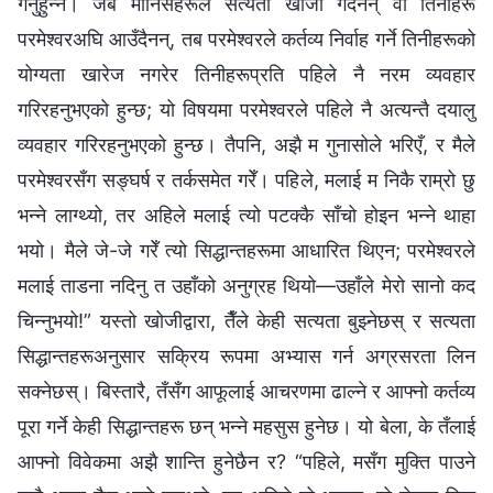
गर्नुहुन्न। जब मानिसहरूले सत्यता खोजी गर्दैनन् वा तिनीहरू
परमेश्‍वरअघि आउँदैनन्, तब परमेश्‍वरले कर्तव्य निर्वाह गर्ने तिनीहरूको
योग्यता खारेज नगरेर तिनीहरूप्रति पहिले नै नरम व्यवहार
गरिरहनुभएको हुन्छ; यो विषयमा परमेश्‍वरले पहिले नै अत्यन्तै दयालु
व्यवहार गरिरहनुभएको हुन्छ। तैपनि, अझै म गुनासोले भरिएँ, र मैले
परमेश्‍वरसँग सङ्घर्ष र तर्कसमेत गरेँ। पहिले, मलाई म निकै राम्रो छु
भन्‍ने लाग्थ्यो, तर अहिले मलाई त्यो पटक्‍कै साँचो होइन भन्‍ने थाहा
भयो। मैले जे-जे गरेँ त्यो सिद्धान्तहरूमा आधारित थिएन; परमेश्‍वरले
मलाई ताडना नदिनु त उहाँको अनुग्रह थियो—उहाँले मेरो सानो कद
चिन्‍नुभयो!” यस्तो खोजीद्वारा, तैँले केही सत्यता बुझ्नेछस् र सत्यता
सिद्धान्तहरूअनुसार सक्रिय रूपमा अभ्यास गर्न अग्रसरता लिन
सक्‍नेछस्। बिस्तारै, तँसँग आफूलाई आचरणमा ढाल्ने र आफ्नो कर्तव्य
पूरा गर्ने केही सिद्धान्तहरू छन् भन्ने महसुस हुनेछ। यो बेला, के तँलाई
आफ्नो विवेकमा अझै शान्ति हुनेछैन र? “पहिले, मसँग मुक्ति पाउने