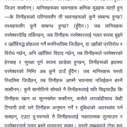
जिउन सक्दैनन्। मानिसहरूका भावनाहरू क्षणिक मुडहरू मात्रै हुन्
—के तिनीहरूको परिणामसँग ती भावनाहरूको कुनै सम्बन्ध हुन्छ?
तथ्यहरूसँग कुनै सम्बन्ध हुन्छ? (हुँदैन।) जब मानिसहरू
परमेश्‍वरदेखि तर्किन्छन्, जब तिनीहरू परमेश्‍वरलाई गलत रूपमा बुझ्‍ने
र उहाँविरुद्ध होहल्ला गर्ने मनस्थितिमा जिउँछन्, वा उहाँको प्रतिरोध र
विरोध गर्छन्, अनि उहाँसित विवाद गर्छन्, तब तिनीहरूले परमेश्‍वरको
हेरचाह र सुरक्षा पूर्ण रूपमा छाडेका हुन्छन्, तिनीहरूको हृदयमा
परमेश्‍वरको निम्ति अब कुनै ठाउँ हुँदैन। जब मानिसहरू यस्तो
स्थितिमा जिउँछन्, तब तिनीहरू आफ्नै भावनामा नजिईकन बस्नै
सक्दैनन्। कुनै सानोतिनो सोचले नै तिनीहरूलाई यति चिढ्याउँछ कि
तिनीहरू खान वा सुत्नसमेत सक्दैनन्, कसैले लापर्बाहीसाथ केही
टिप्‍पणी गर्‍यो भने तिनीहरू अनुमान गर्ने र दुबिधाको अवस्थामा पर्न
सक्छन्, एउटा दुःस्वप्नले नै तिनीहरूलाई नकारात्मक तुल्याउन र
परमेश्‍वरलाई गलत बुझ्‍ने तुल्याउन सक्छ। यस्तो दुष्चक्रले ठोस रूप