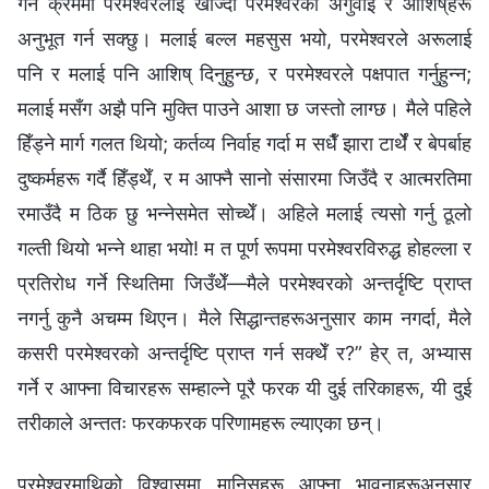
गर्ने क्रममा परमेश्‍वरलाई खोज्दा परमेश्‍वरको अगुवाइ र आशिष्‌हरू
अनुभूत गर्न सक्छु। मलाई बल्ल महसुस भयो, परमेश्‍वरले अरूलाई
पनि र मलाई पनि आशिष् दिनुहुन्छ, र परमेश्‍वरले पक्षपात गर्नुहुन्न;
मलाई मसँग अझै पनि मुक्ति पाउने आशा छ जस्तो लाग्छ। मैले पहिले
हिँड्ने मार्ग गलत थियो; कर्तव्य निर्वाह गर्दा म सधैँ झारा टार्थेँ र बेपर्बाह
दुष्कर्महरू गर्दै हिँड्थेँ, र म आफ्नै सानो संसारमा जिउँदै र आत्मरतिमा
रमाउँदै म ठिक छु भन्‍नेसमेत सोच्थेँ। अहिले मलाई त्यसो गर्नु ठूलो
गल्ती थियो भन्‍ने थाहा भयो! म त पूर्ण रूपमा परमेश्‍वरविरुद्ध होहल्ला र
प्रतिरोध गर्ने स्थितिमा जिउँथेँ—मैले परमेश्‍वरको अन्तर्दृष्टि प्राप्त
नगर्नु कुनै अचम्म थिएन। मैले सिद्धान्तहरूअनुसार काम नगर्दा, मैले
कसरी परमेश्‍वरको अन्तर्दृष्टि प्राप्त गर्न सक्थेँ र?” हेर् त, अभ्यास
गर्ने र आफ्ना विचारहरू सम्हाल्ने पूरै फरक यी दुई तरिकाहरू, यी दुई
तरीकाले अन्ततः फरकफरक परिणामहरू ल्याएका छन्।
परमेश्‍वरमाथिको विश्‍वासमा मानिसहरू आफ्ना भावनाहरूअनुसार