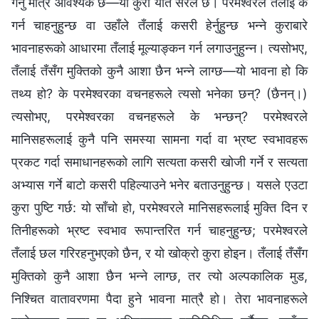
गर्नु मात्रै आवश्यक छ—यो कुरा यति सरल छ। परमेश्‍वरले तँलाई के
गर्न चाहनुहुन्छ वा उहाँले तँलाई कसरी हेर्नुहुन्छ भन्‍ने कुराबारे
भावनाहरूको आधारमा तँलाई मूल्याङ्कन गर्न लगाउनुहुन्न। त्यसोभए,
तँलाई तँसँग मुक्तिको कुनै आशा छैन भन्‍ने लाग्छ—यो भावना हो कि
तथ्य हो? के परमेश्‍वरका वचनहरूले त्यसो भनेका छन्? (छैनन्।)
त्यसोभए, परमेश्‍वरका वचनहरूले के भन्छन्? परमेश्‍वरले
मानिसहरूलाई कुनै पनि समस्या सामना गर्दा वा भ्रष्ट स्वभावहरू
प्रकट गर्दा समाधानहरूको लागि सत्यता कसरी खोजी गर्ने र सत्यता
अभ्यास गर्ने बाटो कसरी पहिल्याउने भनेर बताउनुहुन्छ। यसले एउटा
कुरा पुष्टि गर्छ: यो साँचो हो, परमेश्‍वरले मानिसहरूलाई मुक्ति दिन र
तिनीहरूको भ्रष्ट स्वभाव रूपान्तरित गर्न चाहनुहुन्छ; परमेश्‍वरले
तँलाई छल गरिरहनुभएको छैन, र यो खोक्रो कुरा होइन। तँलाई तँसँग
मुक्तिको कुनै आशा छैन भन्‍ने लाग्छ, तर त्यो अल्पकालिक मुड,
निश्‍चित वातावरणमा पैदा हुने भावना मात्रै हो। तेरा भावनाहरूले