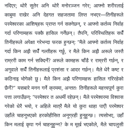
नदिएर; थोरै सुतेर अनि थोरै मनोरञ्जन गरेर; आफ्नो शरीरलाई
काबुमा राखेर अनि देहगत सहजतामा लिप्त नभएर—तिनीहरूले
परमेश्‍वरका आशिष्‌हरू प्राप्त गर्न सक्‍नेछन्, र आफ्नो कर्तव्य निर्वाह
गर्दा परिणामहरू पक्‍कै हासिल गर्नेछन्। तैपनि, परिस्थितिहरू सधैँ
तिनीहरूले अपेक्षा गरेभन्दा फरक हुन्छन्: “मैले आफ्नो कर्तव्य निर्वाह
गर्दा किन अझै सधैँ गल्तीहरू गर्छु, र मैले किन अझै अरूले जस्तै
राम्ररी काम गर्न सक्दिनँ? अरूले कामहरू चाँडै र राम्ररी गर्छन्, र
अगुवाले सधैँ तिनीहरूलाई प्रशंसा र आदर गर्छन्। मैले धेरै कष्ट र
कठिनाइ भोगेको छु। मैले किन अझै परिणामहरू हासिल गरिरहेको
छैनँ?” यसबारे मनन गर्ने क्रममा, अन्ततः तिनीहरूले महत्त्वपूर्ण कुरा
पत्ता लगाउँछन्: “परमेश्‍वर त अधर्मी रहेछन्। मैले परमेश्‍वरमा विश्‍वास
गरेको धेरै भयो, र अहिले मात्रै मैले यो कुरा थाहा पाएँ! परमेश्‍वर
उहाँले चाहनुभएको हरकोहीसित अनुग्रही हुनुहुन्छ। त्यसोभए, उहाँ
किन मलाई कृपा गर्न चाहनुहुन्न? के म मूर्ख भएकोले, मैले चापलुसी