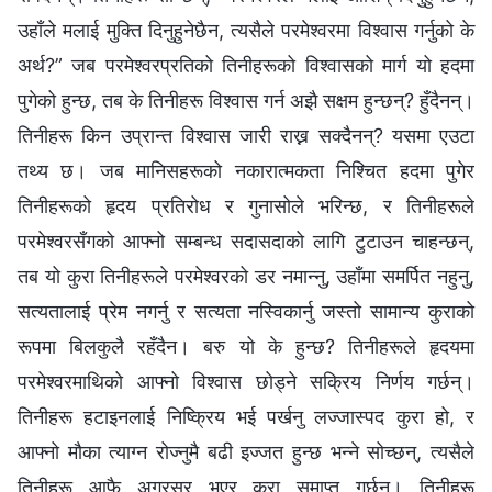
उहाँले मलाई मुक्ति दिनुहुनेछैन, त्यसैले परमेश्‍वरमा विश्वास गर्नुको के
अर्थ?” जब परमेश्‍वरप्रतिको तिनीहरूको विश्‍वासको मार्ग यो हदमा
पुगेको हुन्छ, तब के तिनीहरू विश्‍वास गर्न अझै सक्षम हुन्छन्? हुँदैनन्।
तिनीहरू किन उप्रान्त विश्‍वास जारी राख्न सक्दैनन्? यसमा एउटा
तथ्य छ। जब मानिसहरूको नकारात्मकता निश्चित हदमा पुगेर
तिनीहरूको हृदय प्रतिरोध र गुनासोले भरिन्छ, र तिनीहरूले
परमेश्‍वरसँगको आफ्‍नो सम्बन्ध सदासदाको लागि टुटाउन चाहन्छन्,
तब यो कुरा तिनीहरूले परमेश्‍वरको डर नमान्नु, उहाँमा समर्पित नहुनु,
सत्यतालाई प्रेम नगर्नु र सत्यता नस्विकार्नु जस्तो सामान्य कुराको
रूपमा बिलकुलै रहँदैन। बरु यो के हुन्छ? तिनीहरूले हृदयमा
परमेश्‍वरमाथिको आफ्‍नो विश्‍वास छोड्ने सक्रिय निर्णय गर्छन्।
तिनीहरू हटाइनलाई निष्क्रिय भई पर्खनु लज्जास्पद कुरा हो, र
आफ्‍नो मौका त्याग्‍न रोज्नुमै बढी इज्जत हुन्छ भन्ने सोच्छन्, त्यसैले
तिनीहरू आफै अग्रसर भएर कुरा समाप्त गर्छन्। तिनीहरू