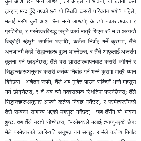
कुनै आशा छैन भन्‍ने लाग्थ्यो, तर अहिले यो भावना, यो चेतना किन
झन्झन् मन्द हुँदै गएको छ? यो स्थिति कसरी परिवर्तन भयो? पहिले,
मलाई मसँग कुनै आशा छैन भन्‍ने लाग्थ्यो; के त्यो नकारात्मकता र
प्रतिरोध, र परमेश्‍वरविरुद्ध लड्ने कार्य मात्रै थिएन र? म त अत्यन्तै
विद्रोही रहेछु!” समर्पित भएपछि, कर्तव्य निर्वाह गर्ने क्रममा, तैँले
अनजानमै केही सिद्धान्तहरू बुझ्न थाल्नेछस्, र तैँले आफूलाई अरूसँग
तुलना गर्न छोड्नेछस्; तैँले बस झाराटारुवापनबाट कसरी जोगिने र
सिद्धान्तहरूअनुसार कसरी कर्तव्य निर्वाह गर्ने भन्‍ने कुरामा मात्रै ध्यान
दिनेछस्। अचेतन रूपमै, तैँले अब मुक्ति पाउन सक्दिनँ भन्‍ने महसुस
गर्न छोड्नेछस्, र तँ अब त्यो नकारात्मक स्थितिमा फस्नेछैनस्; तैँले
सिद्धान्तहरूअनुसार आफ्नो कर्तव्य निर्वाह गर्नेछस्, र परमेश्‍वरसँगको
तेरो सम्बन्ध सामान्य भएको महसुस गर्नेछस्। जब तँसँग यो भावना
हुन्छ, तब तैँले यस्तो सोच्नेछस्, “परमेश्‍वरले मलाई त्याग्‍नुभएको छैन;
मैले परमेश्‍वरको उपस्थिति अनुभूत गर्न सक्छु, र मैले कर्तव्य निर्वाह