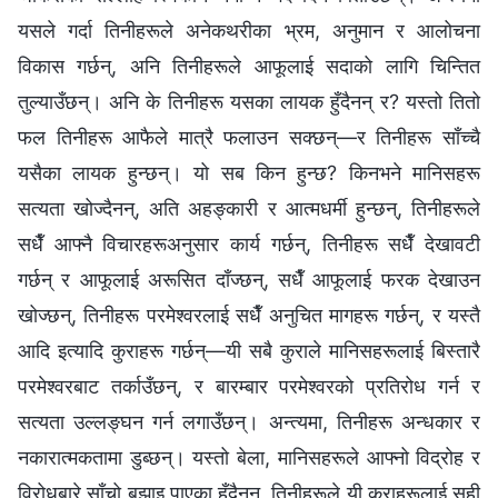
यसले गर्दा तिनीहरूले अनेकथरीका भ्रम, अनुमान र आलोचना
विकास गर्छन्, अनि तिनीहरूले आफूलाई सदाको लागि चिन्तित
तुल्याउँछन्। अनि के तिनीहरू यसका लायक हुँदैनन् र? यस्तो तितो
फल तिनीहरू आफैले मात्रै फलाउन सक्छन्—र तिनीहरू साँच्चै
यसैका लायक हुन्छन्। यो सब किन हुन्छ? किनभने मानिसहरू
सत्यता खोज्दैनन्, अति अहङ्कारी र आत्मधर्मी हुन्छन्, तिनीहरूले
सधैँ आफ्नै विचारहरूअनुसार कार्य गर्छन्, तिनीहरू सधैँ देखावटी
गर्छन् र आफूलाई अरूसित दाँज्छन्, सधैँ आफूलाई फरक देखाउन
खोज्छन्, तिनीहरू परमेश्‍वरलाई सधैँ अनुचित मागहरू गर्छन्, र यस्तै
आदि इत्यादि कुराहरू गर्छन्—यी सबै कुराले मानिसहरूलाई बिस्तारै
परमेश्‍वरबाट तर्काउँछन्, र बारम्बार परमेश्‍वरको प्रतिरोध गर्न र
सत्यता उल्लङ्घन गर्न लगाउँछन्। अन्त्यमा, तिनीहरू अन्धकार र
नकारात्मकतामा डुब्छन्। यस्तो बेला, मानिसहरूले आफ्नो विद्रोह र
विरोधबारे साँचो बुझाइ पाएका हुँदैनन्, तिनीहरूले यी कुराहरूलाई सही