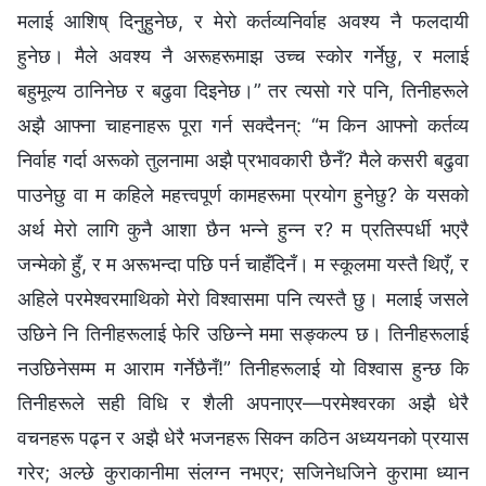
मलाई आशिष् दिनुहुनेछ, र मेरो कर्तव्यनिर्वाह अवश्य नै फलदायी
हुनेछ। मैले अवश्य नै अरूहरूमाझ उच्च स्कोर गर्नेछु, र मलाई
बहुमूल्य ठानिनेछ र बढुवा दिइनेछ।” तर त्यसो गरे पनि, तिनीहरूले
अझै आफ्ना चाहनाहरू पूरा गर्न सक्दैनन्: “म किन आफ्नो कर्तव्य
निर्वाह गर्दा अरूको तुलनामा अझै प्रभावकारी छैनँ? मैले कसरी बढुवा
पाउनेछु वा म कहिले महत्त्वपूर्ण कामहरूमा प्रयोग हुनेछु? के यसको
अर्थ मेरो लागि कुनै आशा छैन भन्‍ने हुन्‍न र? म प्रतिस्पर्धी भएरै
जन्मेको हुँ, र म अरूभन्दा पछि पर्न चाहँदिनँ। म स्कूलमा यस्तै थिएँ, र
अहिले परमेश्‍वरमाथिको मेरो विश्‍वासमा पनि त्यस्तै छु। मलाई जसले
उछिने नि तिनीहरूलाई फेरि उछिन्‍ने ममा सङ्कल्प छ। तिनीहरूलाई
नउछिनेसम्‍म म आराम गर्नेछैनँ!” तिनीहरूलाई यो विश्‍वास हुन्छ कि
तिनीहरूले सही विधि र शैली अपनाएर—परमेश्‍वरका अझै धेरै
वचनहरू पढ्न र अझै धेरै भजनहरू सिक्न कठिन अध्ययनको प्रयास
गरेर; अल्छे कुराकानीमा संलग्‍न नभएर; सजिनेधजिने कुरामा ध्यान