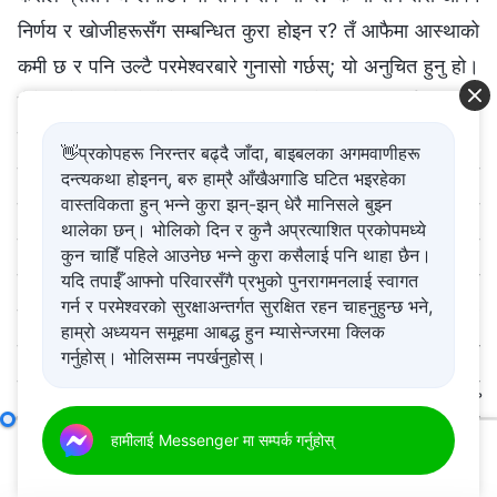
निर्णय र खोजीहरूसँग सम्बन्धित कुरा होइन र? तँ आफैमा आस्थाको
कमी छ र पनि उल्टै परमेश्‍वरबारे गुनासो गर्छस्; यो अनुचित हुनु हो।
तैँले परमेश्‍वरसँगको तेरो सम्बन्ध कायम राख्दैनस् र यसलाई नष्ट गर्न
जिद्दी गर्छस्; एकपटक दरार परेपछि, के यसलाई टाल्‍न सकिन्छ र?
👋प्रकोपहरू निरन्तर बढ्दै जाँदा, बाइबलका अगमवाणीहरू
टुक्रिएको ऐना जोड्नु गाह्रो हुन्छ, र यसलाई जोडे नि यसमा
दन्त्यकथा होइनन्, बरु हाम्रै आँखैअगाडि घटित भइरहेका
वास्तविकता हुन् भन्ने कुरा झन्-झन् धेरै मानिसले बुझ्न
चिरैचिरा हुन्छ। अहिले सम्बन्ध तोडिएपछि, यसलाई पुरानो स्थितिमा
थालेका छन्। भोलिको दिन र कुनै अप्रत्याशित प्रकोपमध्ये
फर्काउन कहिल्यै सकिँदैन। त्यसैले, परमेश्‍वरमा विश्‍वास गर्ने क्रममा
कुन चाहिँ पहिले आउनेछ भन्ने कुरा कसैलाई पनि थाहा छैन।
मानिसहरूले जस्तोसुकै वातावरण सामना गरे नि तिनीहरूले समर्पित
यदि तपाईँ आफ्नो परिवारसँगै प्रभुको पुनरागमनलाई स्वागत
गर्न र परमेश्‍वरको सुरक्षाअन्तर्गत सुरक्षित रहन चाहनुहुन्छ भने,
हुन सिक्‍नुपर्छ र तिनीहरूले सत्यता खोजी गर्नुपर्छ—त्यसपछि मात्रै
हाम्रो अध्ययन समूहमा आबद्ध हुन म्यासेन्जरमा क्लिक
तिनीहरू दह्रिलो गरी खडा हुन सक्छन्। यदि तँ परमेश्‍वरलाई
गर्नुहोस्। भोलिसम्म नपर्खनुहोस्।
यात्राको अन्त्यसम्मै पछ्याउन चाहन्छस् भने, सत्यता पछ्याउनु
महत्त्वपूर्ण छ; चाहे तैँले आफ्नो कर्तव्य निर्वाह गर्दा होस् वा अरू कुनै
अगुवा र कामदारहरूका जिम्‍मेवारीहरू (१७)
हामीलाई Messenger मा सम्पर्क गर्नुहोस्
खण्ड चार
काम गर्दा होस्, सत्यता सिद्धान्तहरू बुझ्नु र तिनलाई अभ्यास र लागू
00:00
47:19
गर्नु अत्यावश्यक छ, किनभने सत्यता बुझ्ने र सत्यता