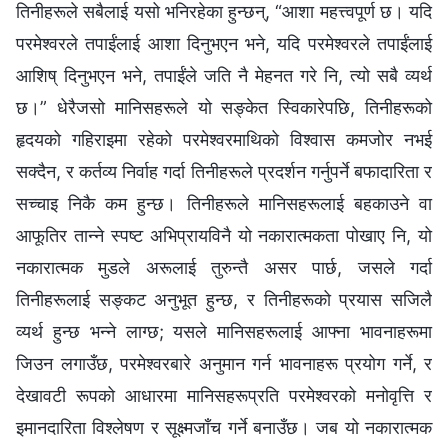
तिनीहरूले सबैलाई यसो भनिरहेका हुन्छन्, “आशा महत्त्वपूर्ण छ। यदि
परमेश्‍वरले तपाईंलाई आशा दिनुभएन भने, यदि परमेश्‍वरले तपाईंलाई
आशिष् दिनुभएन भने, तपाईंले जति नै मेहनत गरे नि, त्यो सबै व्यर्थ
छ।” धेरैजसो मानिसहरूले यो सङ्केत स्विकारेपछि, तिनीहरूको
हृदयको गहिराइमा रहेको परमेश्‍वरमाथिको विश्‍वास कमजोर नभई
सक्दैन, र कर्तव्य निर्वाह गर्दा तिनीहरूले प्रदर्शन गर्नुपर्ने बफादारिता र
सच्चाइ निकै कम हुन्छ। तिनीहरूले मानिसहरूलाई बहकाउने वा
आफूतिर तान्‍ने स्पष्ट अभिप्रायविनै यो नकारात्मकता पोखाए नि, यो
नकारात्मक मुडले अरूलाई तुरुन्तै असर पार्छ, जसले गर्दा
तिनीहरूलाई सङ्कट अनुभूत हुन्छ, र तिनीहरूको प्रयास सजिलै
व्यर्थ हुन्छ भन्‍ने लाग्छ; यसले मानिसहरूलाई आफ्ना भावनाहरूमा
जिउन लगाउँछ, परमेश्‍वरबारे अनुमान गर्न भावनाहरू प्रयोग गर्ने, र
देखावटी रूपको आधारमा मानिसहरूप्रति परमेश्‍वरको मनोवृत्ति र
इमानदारिता विश्‍लेषण र सूक्ष्मजाँच गर्ने बनाउँछ। जब यो नकारात्मक