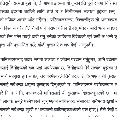
वर मानिसहरूलाई उदार रूपमा सत्यता र जीवन प्रदान गर्नुहुन्छ, अनि बदला
लाई तिनीहरूको कद अझै अपरिपक्‍व छ, तिनीहरूले धेरै सत्यता बुझेका छैनन्
 भन्‍ने महसुस हुन सक्छ, तर परमेश्‍वरले तिनीहरूलाई दिनुभएका यी कुराहर
लाई सबैभन्दा अमूल्य कुराहरू दिनुभएको छ; मानिसहरूले परमेश्‍वरबाट संसा
रे नि नगरे नि, परमेश्‍वरले मानिसलाई यी कुराहरू दिइसक्‍नुभएको छ। मान
गर्न लायक छन्? परमेश्‍वरले चुन्नुभएका मानिसहरू संसारका सबैभन्दा खुशी म
सारको सबैभन्दा सुखी र भाग्यमानी व्यक्तिहरूमध्येको एक होस्। तैँले केही प