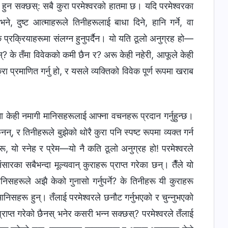
मा केही नमागी मानिसहरूलाई आफ्ना वचनहरू प्रदान गर्नुहुन्छ।
, र तिनीहरूले बुझेको थोरै कुरा पनि स्पष्ट रूपमा व्यक्त गर्न
ू, यो स्नेह र प्रेम—यो नै कति ठूलो अनुग्रह हो! परमेश्‍वरले
रका सबैभन्दा मूल्यवान्‌ कुराहरू प्राप्त गरेका छन्। तैँले यो
िसहरूले अझै केको गुनासो गर्नुपर्ने? के तिनीहरू यी कुराहरू
ानिसहरू हुन्। तँलाई परमेश्‍वरले छनौट गर्नुभएको र चुन्‍नुभएको
्राप्त गरेको छैनस् भनेर कसरी भन्‍न सक्छस्? परमेश्‍वरले तँलाई