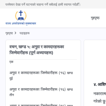
परमेश्वर देखा पर्ने घटनाको चाहना गर्ने सबैलाई हामी स्वागत गर्दछौँ।
अगुवा र कामदारहरूका जिम्‍मेवारीहरू (१५)
खण्ड
तीन
गृहपृष्ठ
अगुवा र कामदारहरूका जिम्‍मेवारीहरू (१५)
खण्ड
चार
गृहपृष्ठ
पढाइहरू
अगुवा र कामदारहरूका जिम्‍मेवारीहरू (१५)
खण्ड
पाँच
वचन, खण्ड ५: अगुवा र कामदारहरूका
जिम्‍मेवारीहरू (पूर्ण अध्यायहरू)
अगुवा र कामदारहरूका जिम्‍मेवारीहरू (१६)
खण्ड
एक
अगुवा र कामदारहरूका जिम्‍मेवारीहरू (१६)
खण्ड
दुई
४. आशिष्‌
अगुवा र कामदारहरूका जिम्‍मेवारीहरू (१६)
खण्ड
नकारात्मकता पोखाउनुको अर्को प्रकटीकरण पनि छ। कति मानिसहरू भन्छन्, “मैले परमेश्‍वरमा विश्‍वास गरेको धेरै वर्ष भयो, तर मैले के प्राप्त गरेको छु र?” जब त्यस्ता मानिसहरूले नकारात्मकता पोखाउँछन्, तब तिनीहरूले मुख्य रूपमा बोल्ने कुरा हो, “मैले के प्राप्त गरेको छु र?”—त्यसको मतलब हो, तिनीहरूले केही पनि प्राप्त गरेका छैनन्। तिनीहरूलाई के विश्‍वास लाग्छ भने, परमेश्‍वरमा विश्‍वास गर्दा परमेश्‍वरको घरबाट वा परमेश्‍वरबाट केही फाइदा वा आशिष्‌हरू प्राप्त गर्नु विशेष गाह्रो हुन्छ, र मानिसहरूले ठूलो प्रेम दिनुपर्छ र असाधारण सहनशीलता देखाउनुपर्छ, र तुरुन्तै परिणामहरू प्राप्त गर्न उत्सुक हुनु हुँदैन। मानिसहरूलाई खुला
तीन
अगुवा र कामदारहरूका जिम्‍मेवारीहरू (१६)