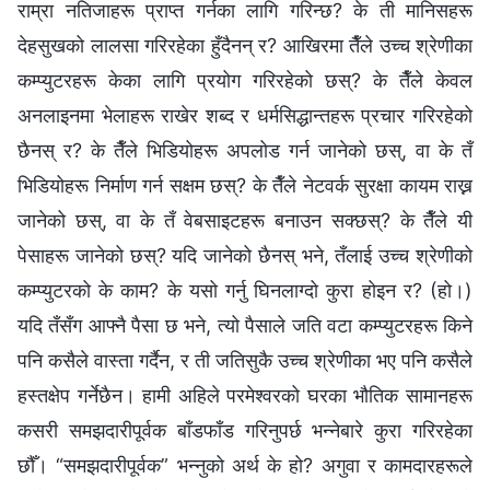
राम्रा नतिजाहरू प्राप्त गर्नका लागि गरिन्छ? के ती मानिसहरू
देहसुखको लालसा गरिरहेका हुँदैनन् र? आखिरमा तैँले उच्च श्रेणीका
कम्प्युटरहरू केका लागि प्रयोग गरिरहेको छस्? के तैँले केवल
अनलाइनमा भेलाहरू राखेर शब्द र धर्मसिद्धान्तहरू प्रचार गरिरहेको
छैनस् र? के तैँले भिडियोहरू अपलोड गर्न जानेको छस्, वा के तँ
भिडियोहरू निर्माण गर्न सक्षम छस्? के तैँले नेटवर्क सुरक्षा कायम राख्न
जानेको छस्, वा के तँ वेबसाइटहरू बनाउन सक्छस्? के तैँले यी
पेसाहरू जानेको छस्? यदि जानेको छैनस् भने, तँलाई उच्च श्रेणीको
कम्प्युटरको के काम? के यसो गर्नु घिनलाग्दो कुरा होइन र? (हो।)
यदि तँसँग आफ्नै पैसा छ भने, त्यो पैसाले जति वटा कम्प्युटरहरू किने
पनि कसैले वास्ता गर्दैन, र ती जतिसुकै उच्च श्रेणीका भए पनि कसैले
हस्तक्षेप गर्नेछैन। हामी अहिले परमेश्‍वरको घरका भौतिक सामानहरू
कसरी समझदारीपूर्वक बाँडफाँड गरिनुपर्छ भन्‍नेबारे कुरा गरिरहेका
छौँ। “समझदारीपूर्वक” भन्‍नुको अर्थ के हो? अगुवा र कामदारहरूले