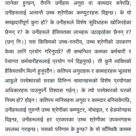
जानेका हुन्छन्, तैपनि उनीहरू अगुवा वा कामदार बनेपछि,
उनीहरूलाई अत्यन्तै उच्च श्रेणीका कम्प्युटरहरू दिइन्छ। के यो
समझदारीपूर्ण कुरा हो? के उनीहरूले विशेष सुविधाहरू खोजिरहेका
छैनन् र? के उनीहरूले हैसियतका लाभहरू उठाइरहेका छैनन् र?
(छन् नि।) यस किसिमको उच्च-स्तरीय, उच्च श्रेणीको उपकरण
केका लागि प्रयोग गरिनुपर्छ? ती सम्बन्धित कामका कर्मचारी र
पेसागत कर्मचारीहरूलाई प्रयोग गर्न दिइनुपर्छ। ती कुनै व्यक्तिको
हैसियतसँग मिल्ने हुनुपर्दैन। कतिपय अगुवाहरू र कामदारहरू भूलवश
आफूले परमेश्‍वरको घरका विभिन्‍न सामानहरूको विशेष प्रयोगका
अधिकारहरू पाउनुपर्ने विश्‍वास गर्छन्। के त्यो परमेश्‍वरको घरको
नियम हो? होइन। कतिपय मानिसहरू अगुवा र कामदार बनिसकेपछि,
उनीहरूलाई तुरुन्तै उच्च श्रेणीका कम्प्युटर, मोबाइल, र हेडफोनहरू
दिइन्छ, उनीहरूलाई हर प्रकारका उच्च श्रेणीका उपकरणहरू
उपलब्ध गराइन्छ। यसको परिणाम के हुन्छ? के यो साँच्चिकै काममा