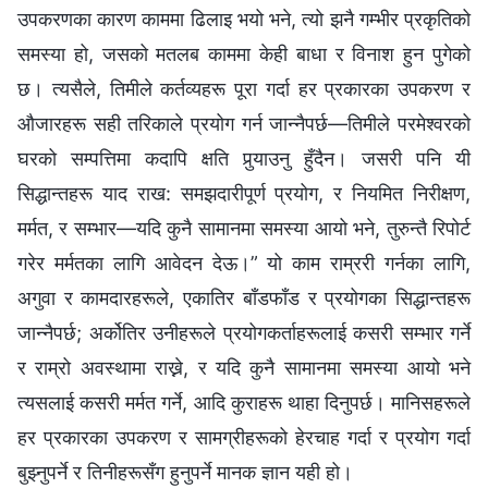
उपकरणका कारण काममा ढिलाइ भयो भने, त्यो झनै गम्भीर प्रकृतिको
समस्या हो, जसको मतलब काममा केही बाधा र विनाश हुन पुगेको
छ। त्यसैले, तिमीले कर्तव्यहरू पूरा गर्दा हर प्रकारका उपकरण र
औजारहरू सही तरिकाले प्रयोग गर्न जान्‍नैपर्छ—तिमीले परमेश्‍वरको
घरको सम्पत्तिमा कदापि क्षति पुर्‍याउनु हुँदैन। जसरी पनि यी
सिद्धान्तहरू याद राख: समझदारीपूर्ण प्रयोग, र नियमित निरीक्षण,
मर्मत, र सम्भार—यदि कुनै सामानमा समस्या आयो भने, तुरुन्तै रिपोर्ट
गरेर मर्मतका लागि आवेदन देऊ।” यो काम राम्ररी गर्नका लागि,
अगुवा र कामदारहरूले, एकातिर बाँडफाँड र प्रयोगका सिद्धान्तहरू
जान्‍नैपर्छ; अर्कोतिर उनीहरूले प्रयोगकर्ताहरूलाई कसरी सम्भार गर्ने
र राम्रो अवस्थामा राख्ने, र यदि कुनै सामानमा समस्या आयो भने
त्यसलाई कसरी मर्मत गर्ने, आदि कुराहरू थाहा दिनुपर्छ। मानिसहरूले
हर प्रकारका उपकरण र सामग्रीहरूको हेरचाह गर्दा र प्रयोग गर्दा
बुझ्नुपर्ने र तिनीहरूसँग हुनुपर्ने मानक ज्ञान यही हो।