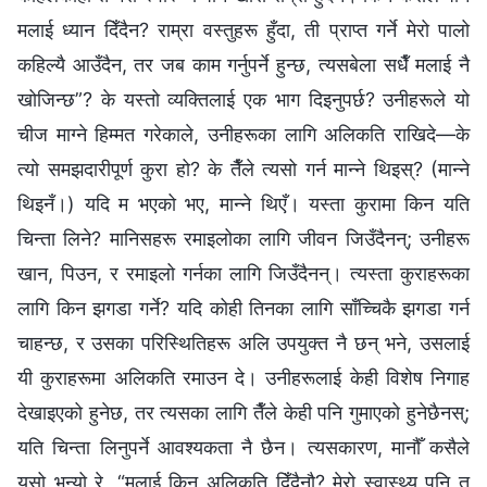
मलाई ध्यान दिँदैन? राम्रा वस्तुहरू हुँदा, ती प्राप्त गर्ने मेरो पालो
कहिल्यै आउँदैन, तर जब काम गर्नुपर्ने हुन्छ, त्यसबेला सधैँ मलाई नै
खोजिन्छ”? के यस्तो व्यक्तिलाई एक भाग दिइनुपर्छ? उनीहरूले यो
चीज माग्ने हिम्मत गरेकाले, उनीहरूका लागि अलिकति राखिदे—के
त्यो समझदारीपूर्ण कुरा हो? के तैँले त्यसो गर्न मान्‍ने थिइस्? (मान्‍ने
थिइनँ।) यदि म भएको भए, मान्‍ने थिएँ। यस्ता कुरामा किन यति
चिन्ता लिने? मानिसहरू रमाइलोका लागि जीवन जिउँदैनन्; उनीहरू
खान, पिउन, र रमाइलो गर्नका लागि जिउँदैनन्। त्यस्ता कुराहरूका
लागि किन झगडा गर्ने? यदि कोही तिनका लागि साँच्चिकै झगडा गर्न
चाहन्छ, र उसका परिस्थितिहरू अलि उपयुक्त नै छन् भने, उसलाई
यी कुराहरूमा अलिकति रमाउन दे। उनीहरूलाई केही विशेष निगाह
देखाइएको हुनेछ, तर त्यसका लागि तैँले केही पनि गुमाएको हुनेछैनस्;
यति चिन्ता लिनुपर्ने आवश्यकता नै छैन। त्यसकारण, मानौँ कसैले
यसो भन्यो रे, “मलाई किन अलिकति दिँदैनौ? मेरो स्वास्थ्य पनि त