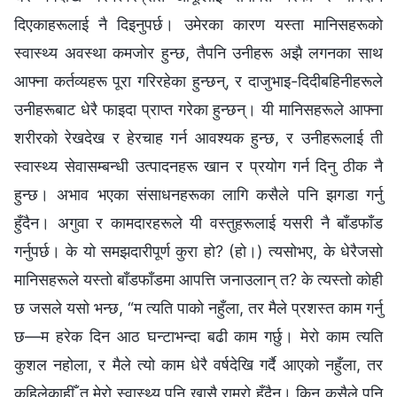
दिएकाहरूलाई नै दिइनुपर्छ। उमेरका कारण यस्ता मानिसहरूको
स्वास्थ्य अवस्था कमजोर हुन्छ, तैपनि उनीहरू अझै लगनका साथ
आफ्ना कर्तव्यहरू पूरा गरिरहेका हुन्छन्, र दाजुभाइ-दिदीबहिनीहरूले
उनीहरूबाट धेरै फाइदा प्राप्त गरेका हुन्छन्। यी मानिसहरूले आफ्ना
शरीरको रेखदेख र हेरचाह गर्न आवश्यक हुन्छ, र उनीहरूलाई ती
स्वास्थ्य सेवासम्बन्धी उत्पादनहरू खान र प्रयोग गर्न दिनु ठीक नै
हुन्छ। अभाव भएका संसाधनहरूका लागि कसैले पनि झगडा गर्नु
हुँदैन। अगुवा र कामदारहरूले यी वस्तुहरूलाई यसरी नै बाँडफाँड
गर्नुपर्छ। के यो समझदारीपूर्ण कुरा हो? (हो।) त्यसोभए, के धेरैजसो
मानिसहरूले यस्तो बाँडफाँडमा आपत्ति जनाउलान् त? के त्यस्तो कोही
छ जसले यसो भन्छ, “म त्यति पाको नहुँला, तर मैले प्रशस्त काम गर्नु
छ—म हरेक दिन आठ घन्टाभन्दा बढी काम गर्छु। मेरो काम त्यति
कुशल नहोला, र मैले त्यो काम धेरै वर्षदेखि गर्दै आएको नहुँला, तर
कहिलेकाहीँ त मेरो स्वास्थ्य पनि खासै राम्रो हुँदैन। किन कसैले पनि