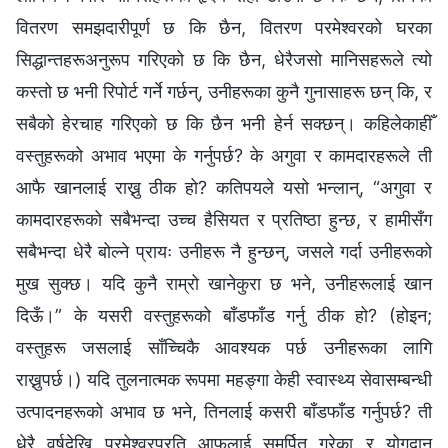
वितरण समझदारीपूर्ण छ कि छैन, वितरण परमेश्‍वरको घरका
सिद्धान्तहरूअनुरूप गरिएको छ कि छैन, धेरैजसो मानिसहरूले त्यो
कस्तो छ भनी रिपोर्ट गर्ने गर्छन्, उनीहरूका कुनै गुनासाहरू छन् कि, र
सबैको हेरचाह गरिएको छ कि छैन भनी हेर्न सक्छन्। कहिलेकाहीँ
वस्तुहरूको अभाव भएमा के गर्नुपर्छ? के अगुवा र कामदारहरूले ती
आफै खानलाई राख्नु ठीक हो? कतिपयले यसो भन्लान्, “अगुवा र
कामदारहरूको सबैभन्दा उच्च हैसियत र प्रतिष्ठा हुन्छ, र हामीसँग
सबैभन्दा धेरै बोल्ने प्रायः उनीहरू नै हुन्छन्, जसले गर्दा उनीहरूको
मुख सुक्छ। यदि कुनै राम्रो खानेकुरा छ भने, उनीहरूलाई खान
दिऊँ।” के यसरी वस्तुहरूको बाँडफाँड गर्नु ठीक हो? (होइन;
वस्तुहरू जसलाई साँच्चिकै आवश्यक पर्छ उनीहरूका लागि
राख्नुपर्छ।) यदि तुलनात्मक रूपमा महङ्गा केही स्वास्थ्य सेवासम्बन्धी
उत्पादनहरूको अभाव छ भने, तिनलाई कसरी बाँडफाँड गर्नुपर्छ? ती
धेरै वर्षदेखि परमेश्‍वरप्रति आफूलाई समर्पित गरेका र योगदान