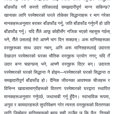
बाँडफाँड गर्ने कस्तो तरिकालाई समझदारीपूर्ण मान्‍न सकिन्छ?
खानाका लागि परमेश्‍वरको घरले तोकेका सिद्धान्तहरू र माग गरेका
मानकहरूअनुसार बराबर बाँडफाँड गर्नु, जति बाँडफाँड गर्नुपर्ने हो उति
बाँडफाँड गर्नु। यदि तैँले आफू कोहीसँग नजिक भएको महसुस गर्छस्
भने, तैँले उसलाई तेरो आफ्नै भाग दिन सक्छस्। अरू मानिसहरूका
वस्तुहरूका साथ उदार नबन्, अनि अरू मानिसहरूलाई उदारता
देखाउन परमेश्‍वरको घरका भौतिक वस्तुहरू प्रयोग नगर्; यदि तँ
उदार बन्‍न चाहन्छस् भने, आफ्नै वस्तुहरू दिएर बन्। उदारता
परमेश्‍वरको घरको सिद्धान्त नै होइन—परमेश्‍वरको घरको सिद्धान्त त
समझदारीपूर्ण बाँडफाँड हो। दैनिक जीवनका आवश्यक चीजहरू र
विभिन्‍न खाद्यसामाग्रीहरूको वितरण परमेश्‍वरको घरद्वारा स्थापित
मानकहरूअनुसार गर्नुपर्छ, जथाभाबी गर्नु हुँदैन। स्वाभाविक रूपमा,
अगुवा र कामदारहरूले सुपरिवेक्षण गरेर त्यस्ता वस्तुहरूको वितरणका
लागि जिम्मेवार मानिसहरूको हृदय सही ठाउँमा छ कि छैन, तिनको