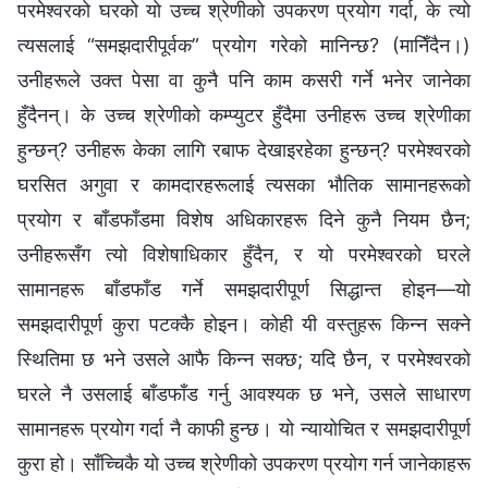
परमेश्‍वरको घरको यो उच्च श्रेणीको उपकरण प्रयोग गर्दा, के त्यो
त्यसलाई “समझदारीपूर्वक” प्रयोग गरेको मानिन्छ? (मानिँदैन।)
उनीहरूले उक्त पेसा वा कुनै पनि काम कसरी गर्ने भनेर जानेका
हुँदैनन्। के उच्च श्रेणीको कम्प्युटर हुँदैमा उनीहरू उच्च श्रेणीका
हुन्छन्? उनीहरू केका लागि रबाफ देखाइरहेका हुन्छन्? परमेश्‍वरको
घरसित अगुवा र कामदारहरूलाई त्यसका भौतिक सामानहरूको
प्रयोग र बाँडफाँडमा विशेष अधिकारहरू दिने कुनै नियम छैन;
उनीहरूसँग त्यो विशेषाधिकार हुँदैन, र यो परमेश्‍वरको घरले
सामानहरू बाँडफाँड गर्ने समझदारीपूर्ण सिद्धान्त होइन—यो
समझदारीपूर्ण कुरा पटक्कै होइन। कोही यी वस्तुहरू किन्‍न सक्ने
स्थितिमा छ भने उसले आफै किन्‍न सक्छ; यदि छैन, र परमेश्‍वरको
घरले नै उसलाई बाँडफाँड गर्नु आवश्यक छ भने, उसले साधारण
सामानहरू प्रयोग गर्दा नै काफी हुन्छ। यो न्यायोचित र समझदारीपूर्ण
कुरा हो। साँच्चिकै यो उच्च श्रेणीको उपकरण प्रयोग गर्न जानेकाहरू