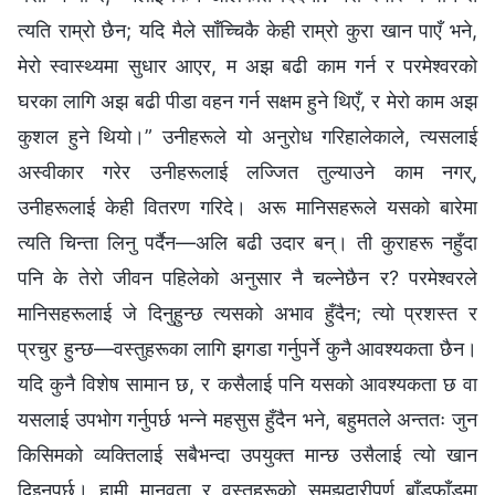
त्यति राम्रो छैन; यदि मैले साँच्चिकै केही राम्रो कुरा खान पाएँ भने,
मेरो स्वास्थ्यमा सुधार आएर, म अझ बढी काम गर्न र परमेश्‍वरको
घरका लागि अझ बढी पीडा वहन गर्न सक्षम हुने थिएँ, र मेरो काम अझ
कुशल हुने थियो।” उनीहरूले यो अनुरोध गरिहालेकाले, त्यसलाई
अस्वीकार गरेर उनीहरूलाई लज्जित तुल्याउने काम नगर्,
उनीहरूलाई केही वितरण गरिदे। अरू मानिसहरूले यसको बारेमा
त्यति चिन्ता लिनु पर्दैन—अलि बढी उदार बन्। ती कुराहरू नहुँदा
पनि के तेरो जीवन पहिलेको अनुसार नै चल्नेछैन र? परमेश्‍वरले
मानिसहरूलाई जे दिनुहुन्छ त्यसको अभाव हुँदैन; त्यो प्रशस्त र
प्रचुर हुन्छ—वस्तुहरूका लागि झगडा गर्नुपर्ने कुनै आवश्यकता छैन।
यदि कुनै विशेष सामान छ, र कसैलाई पनि यसको आवश्यकता छ वा
यसलाई उपभोग गर्नुपर्छ भन्‍ने महसुस हुँदैन भने, बहुमतले अन्ततः जुन
किसिमको व्यक्तिलाई सबैभन्दा उपयुक्त मान्छ उसैलाई त्यो खान
दिइनुपर्छ। हामी मानवता र वस्तुहरूको समझदारीपूर्ण बाँडफाँडमा