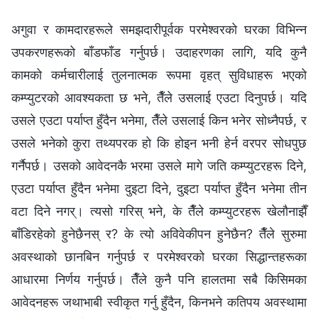
अगुवा र कामदारहरूले समझदारीपूर्वक परमेश्‍वरको घरका विभिन्‍न
उपकरणहरूको बाँडफाँड गर्नुपर्छ। उदाहरणका लागि, यदि कुनै
कामको कर्मचारीलाई तुलनात्मक रूपमा वृहत् सुविधाहरू भएको
कम्प्युटरको आवश्यकता छ भने, तैँले उसलाई एउटा दिनुपर्छ। यदि
उसले एउटा पर्याप्त हुँदैन भनेमा, तैँले उसलाई किन भनेर सोध्नैपर्छ, र
उसले भनेको कुरा तथ्यपरक हो कि होइन भनी हेर्न वरपर सोधपुछ
गर्नैपर्छ। उसको आवेदनकै भरमा उसले मागे जति कम्प्युटरहरू दिने,
एउटा पर्याप्त हुँदैन भनेमा दुइटा दिने, दुइटा पर्याप्त हुँदैन भनेमा तीन
वटा दिने नगर्। त्यसो गरिस् भने, के तैँले कम्प्युटरहरू खेलौनाझैँ
बाँडिरहेको हुनेछैनस् र? के त्यो अविवेकीपन हुनेछैन? तैँले सुरुमा
अवस्थाको छानबिन गर्नुपर्छ र परमेश्‍वरको घरका सिद्धान्तहरूका
आधारमा निर्णय गर्नुपर्छ। तैँले कुनै पनि हालतमा सबै किसिमका
आवेदनहरू जथाभाबी स्वीकृत गर्नु हुँदैन, किनभने कतिपय अवस्थामा