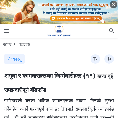
गृहपृष्ठ
पढाइहरू
विषयवस्तु
अगुवा र कामदारहरूका जिम्‍मेवारीहरू (११)
खण्ड दुई
समझदारीपूर्ण बाँडफाँड
परमेश्‍वरको घरका भौतिक सामानहरूका हकमा, तिनको सुरक्षा
गर्नेबाहेक अर्को महत्त्वपूर्ण काम छ: तिनलाई समझदारीपूर्वक बाँडफाँड
गर्ने। यी सबै सामानहरू मानिसहरूको प्रयोजनका लागि हुन्—ती