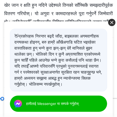
👋प्रकोपहरू निरन्तर बढ्दै जाँदा, बाइबलका अगमवाणीहरू
दन्त्यकथा होइनन्, बरु हाम्रै आँखैअगाडि घटित भइरहेका
वास्तविकता हुन् भन्ने कुरा झन्-झन् धेरै मानिसले बुझ्न
थालेका छन्। भोलिको दिन र कुनै अप्रत्याशित प्रकोपमध्ये
कुन चाहिँ पहिले आउनेछ भन्ने कुरा कसैलाई पनि थाहा छैन।
यदि तपाईँ आफ्नो परिवारसँगै प्रभुको पुनरागमनलाई स्वागत
गर्न र परमेश्‍वरको सुरक्षाअन्तर्गत सुरक्षित रहन चाहनुहुन्छ भने,
हाम्रो अध्ययन समूहमा आबद्ध हुन म्यासेन्जरमा क्लिक
गर्नुहोस्। भोलिसम्म नपर्खनुहोस्।
अगुवा र कामदारहरूका जिम्‍मेवारीहरू (११)
हामीलाई Messenger मा सम्पर्क गर्नुहोस्
खण्ड दुई
00:20
01:02:36