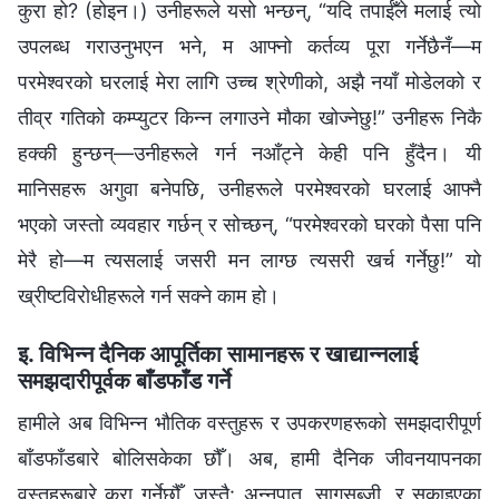
कुरा हो? (होइन।) उनीहरूले यसो भन्छन्, “यदि तपाईँले मलाई त्यो
उपलब्ध गराउनुभएन भने, म आफ्नो कर्तव्य पूरा गर्नेछैनँ—म
परमेश्‍वरको घरलाई मेरा लागि उच्च श्रेणीको, अझै नयाँ मोडेलको र
तीव्र गतिको कम्प्युटर किन्‍न लगाउने मौका खोज्नेछु!” उनीहरू निकै
हक्की हुन्छन्—उनीहरूले गर्न नआँट्ने केही पनि हुँदैन। यी
मानिसहरू अगुवा बनेपछि, उनीहरूले परमेश्‍वरको घरलाई आफ्नै
भएको जस्तो व्यवहार गर्छन् र सोच्छन्, “परमेश्‍वरको घरको पैसा पनि
मेरै हो—म त्यसलाई जसरी मन लाग्छ त्यसरी खर्च गर्नेछु!” यो
ख्रीष्टविरोधीहरूले गर्न सक्ने काम हो।
इ. विभिन्‍न दैनिक आपूर्तिका सामानहरू र खाद्यान्‍नलाई
समझदारीपूर्वक बाँडफाँड गर्ने
हामीले अब विभिन्‍न भौतिक वस्तुहरू र उपकरणहरूको समझदारीपूर्ण
बाँडफाँडबारे बोलिसकेका छौँ। अब, हामी दैनिक जीवनयापनका
वस्तुहरूबारे कुरा गर्नेछौँ, जस्तै: अन्‍नपात, सागसब्जी, र सुकाइएका