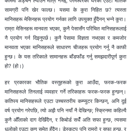
काममा अड्चन ल्याउने मात्र नभई, परमेश्‍वरको घरको एउटा भौतिक
सामग्री पनि खेर फाल्छ। यसमा के कुरा निहित छ? त्यस्ता
मानिसहरू मेसिनहरू प्रयोग गर्नका लागि उपयुक्त हुँदैनन् भन्‍ने कुरा।
राम्रा मेसिनहरू मानवता भएका, कुनै पेसासँग परिचित मानिसहरूलाई
नै प्रयोग गर्न दिइनुपर्छ। कुनै पेसामा विज्ञता नभएका र कमजोर
मानवता भएका मानिसहरूले साधारण चीजहरू प्रयोग गर्नु नै काफी
हुन्छ। के यस तरिकाले सामानहरू बाँडफाँड गर्नु समझदारीपूर्ण कुरा
हो? (हो।)
हर प्रकारका भौतिक वस्तुहरूको कुरा आउँदा, फरक-फरक
मानिसहरूले तिनलाई व्यवहार गर्ने तरिकाहरू फरक-फरक हुन्छन्।
कतिपय मानिसहरूले एउटा उच्चस्तरीय कम्प्युटर किन्छन्, अनि दुई
वर्ष प्रयोग गरेपछि, त्यो अझै पनि नयाँ नै देखिन्छ; स्क्रिनमा कहिल्यै
कुनै औँलाको दाग देखिँदैन, र किबोर्ड सधैँ अति सफा हुन्छ, त्यसमा
धूलोको एउटा कण समेत हुँदैन। डेस्कटप पनि राम्रो र सफा हुन्छ, र