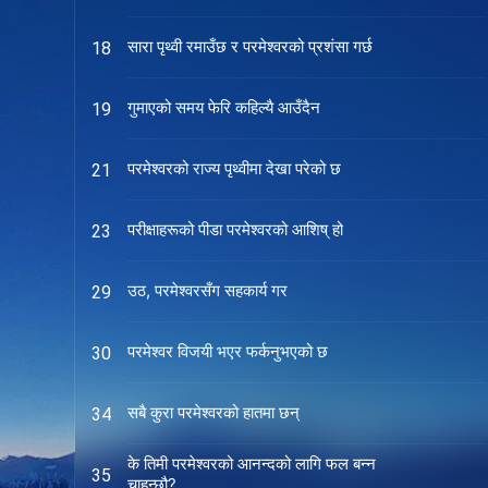
सारा पृथ्वी रमाउँछ र परमेश्‍वरको प्रशंसा गर्छ
18
गुमाएको समय फेरि कहिल्यै आउँदैन
19
परमेश्‍वरको राज्य पृथ्वीमा देखा परेको छ
21
परीक्षाहरूको पीडा परमेश्‍वरको आशिष् हो
23
उठ, परमेश्‍वरसँग सहकार्य गर
29
परमेश्‍वर विजयी भएर फर्कनुभएको छ
30
सबै कुरा परमेश्‍वरको हातमा छन्
34
के तिमी परमेश्‍वरको आनन्दको लागि फल बन्न
35
चाहन्छौ?