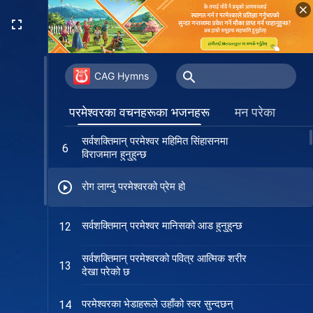
CAG Hymns
हामी सिंहासन सामु लगिएका छौँ
5
परमेश्‍वरका वचनहरूका भजनहरू
मन परेका
सर्वशक्तिमान् परमेश्‍वर महिमित सिंहासनमा
6
विराजमान हुनुहुन्छ
रोग लाग्नु परमेश्‍वरको प्रेम हो
सर्वशक्तिमान् परमेश्‍वर मानिसको आड हुनुहुन्छ
12
सर्वशक्तिमान् परमेश्‍वरको पवित्र आत्मिक शरीर
13
देखा परेको छ
परमेश्‍वरका भेडाहरूले उहाँको स्वर सुन्दछन्
14