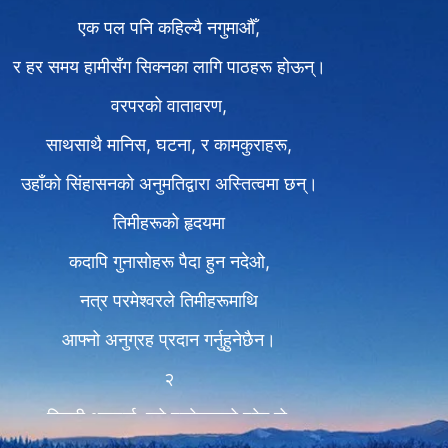
एक पल पनि कहिल्यै नगुमाऔँ,
र हर समय हामीसँग सिक्नका लागि पाठहरू होऊन्।
वरपरको वातावरण,
साथसाथै मानिस, घटना, र कामकुराहरू,
उहाँको सिंहासनको अनुमतिद्वारा अस्तित्वमा छन्।
तिमीहरूको हृदयमा
कदापि गुनासोहरू पैदा हुन नदेओ,
नत्र परमेश्‍वरले तिमीहरूमाथि
आफ्‍नो अनुग्रह प्रदान गर्नुहुनेछैन।
२
बिमारी आइपर्दा, त्यो परमेश्‍वरको प्रेम हो,