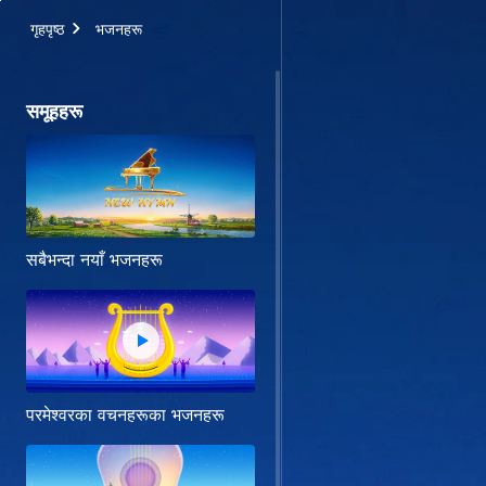
गृहपृष्ठ
भजनहरू
समूहहरू
सबैभन्दा नयाँ भजनहरू
परमेश्‍वरका वचनहरूका भजनहरू