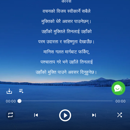
कोरस
वचनको विजय स्वीकार्ने सबैले
मुक्तिको धेरै अवसर पाउनेछन्।
उहाँको मुक्तिले तिनलाई उहाँको
परम उदारता र सहिष्णुता देखाउँछ।
मानिस गलत मार्गबाट फर्किए,
पश्चाताप गरे भने उहाँले तिनलाई
उहाँको मुक्ति पाउने अवसर दिनुहुनेछ।
पद २
कामको यो चरण, वचनको कामले,
00:00
00:00
मानिसलाई तिनले नबुझेका सबै मार्ग
र रहस्यहरू खोलिदिनेछ।
यसले मानिसलाई उहाँको इच्छा र