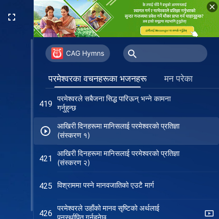
मानिसलाई व्यवस्थापन गर्ने काम शैतानलाई
416
पराजित गर्ने काम हो
परमेश्‍वरको दुई देहधारणहरू मानिसको मुक्तिको
417
लागि हो
CAG Hymns
सबैसँग सिद्ध पारिने मौका छ
418
परमेश्‍वरका वचनहरूका भजनहरू
मन परेका
परमेश्‍वरले सबैजना सिद्ध पारिऊन् भन्ने कामना
419
गर्नुहुन्छ
आखिरी दिनहरूमा मानिसलाई परमेश्‍वरको प्रतिज्ञा
(संस्करण १)
आखिरी दिनहरूमा मानिसलाई परमेश्‍वरको प्रतिज्ञा
421
(संस्करण २)
विश्राममा पस्ने मानवजातिको एउटै मार्ग
425
परमेश्‍वरले उहाँको मानव सृष्टिको अर्थलाई
426
पुनर्स्थापित गर्नुहुनेछ