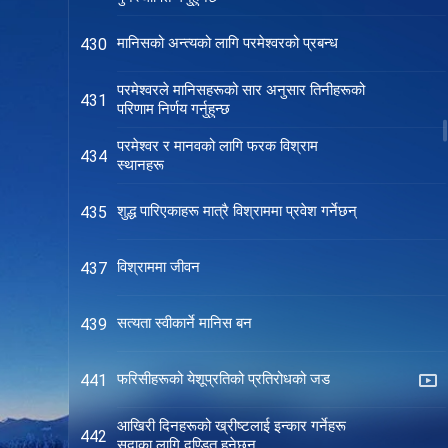
मानिसको अन्त्यको लागि परमेश्‍वरको प्रबन्ध
430
परमेश्‍वरले मानिसहरूको सार अनुसार तिनीहरूको
431
परिणाम निर्णय गर्नुहुन्छ
परमेश्‍वर र मानवको लागि फरक विश्राम
434
स्थानहरू
शुद्ध पारिएकाहरू मात्रै विश्राममा प्रवेश गर्नेछन्
435
विश्राममा जीवन
437
सत्यता स्वीकार्ने मानिस बन
439
फरिसीहरूको येशूप्रतिको प्रतिरोधको जड
441
आखिरी दिनहरूको ख्रीष्टलाई इन्कार गर्नेहरू
442
सदाका लागि दण्डित हुनेछन्