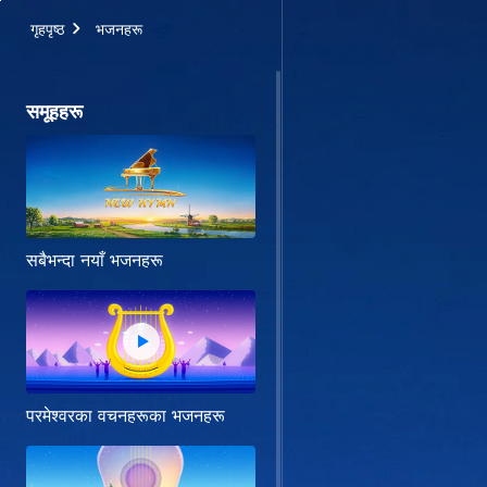
गृहपृष्ठ
भजनहरू
समूहहरू
सबैभन्दा नयाँ भजनहरू
परमेश्‍वरका वचनहरूका भजनहरू