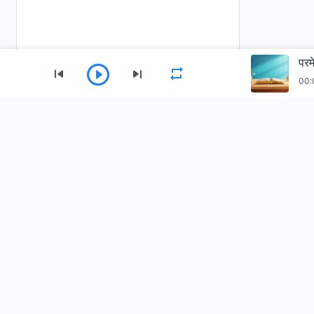
परम
00:
मेनु
गृहपृष्ठ
पुस्तकहरू
भिडियोहरू
सर्वशक्तिमान्‌ परमेश्‍वरको मण्डली App डाउनलोड गर्नुहोस्