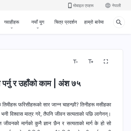
मोबाइल एपहरू
नेपाली
गवाहीहरू
नयाँ युग
चित्र प्रदर्शन
हाम्रो बारेमा
ाव र उहाँसँग जे छ र उहाँ जे हुनुहुन्छ
बाइबल सम्‍बन्धी रहस्यहरू
 पर्नु र उहाँको काम | अंश ७५
े तिमीहरू फरिसीहरूको सार जान्न चाहन्छौ? तिनीहरू मसीहका
नी विश्‍वास मात्र गरे, तैपनि जीवन सत्यताको पछि लागेनन्।
 जीवनको मार्गको कुनै ज्ञान छैन र सत्यताको मार्ग के हो सो