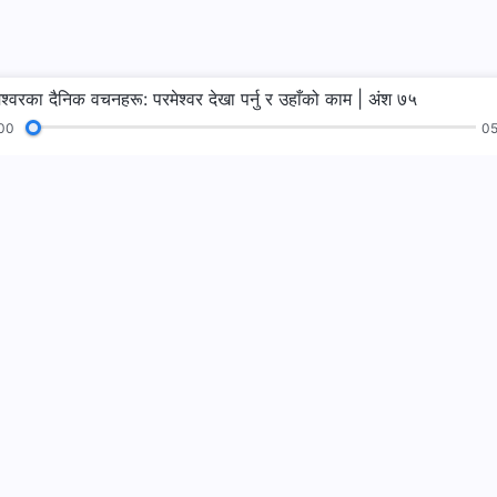
ेश्‍वरका दैनिक वचनहरू: परमेश्‍वर देखा पर्नु र उहाँको काम | अंश ७५
00
05
भजनहरू
पढाइहरू
सुसमाचार
गवाहीहरू
हामीलाई फलो गर्नुहो
हामीलाई सम्पर्क गर्न
+977-981-