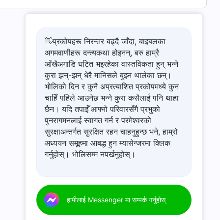
👋प्रकोपहरू निरन्तर बढ्दै जाँदा, बाइबलका
अगमवाणीहरू दन्त्यकथा होइनन्, बरु हाम्रै
आँखैअगाडि घटित भइरहेका वास्तविकता हुन् भन्ने
कुरा झन्-झन् धेरै मानिसले बुझ्न थालेका छन्।
भोलिको दिन र कुनै अप्रत्याशित प्रकोपमध्ये कुन
चाहिँ पहिले आउनेछ भन्ने कुरा कसैलाई पनि थाहा
छैन। यदि तपाईँ आफ्नो परिवारसँगै प्रभुको
पुनरागमनलाई स्वागत गर्न र परमेश्‍वरको
सुरक्षाअन्तर्गत सुरक्षित रहन चाहनुहुन्छ भने, हाम्रो
अध्ययन समूहमा आबद्ध हुन म्यासेन्जरमा क्लिक
गर्नुहोस्। भोलिसम्म नपर्खनुहोस्।
हामीलाई Messenger मा सम्पर्क गर्नुहोस्