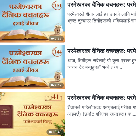
परमेश्‍वरका दैनिक वचनहरू: परमे
परमेश्‍वरले शैतानलाई हराउनको लागि मा
भ्रष्ट तुल्याएर तिनीहरूको भविष्यलाई समा
6:29
परमेश्‍वरका दैनिक वचनहरू: परमे
आज, तिमीहरू सबैलाई यो कुरा प्रस्ट हुन ज
“वचन देह बन्‍नुहुन्छ” भन्‍ने तथ्य...
7:47
परमेश्‍वरका दैनिक वचनहरू: परमेश
शैतानले पहिलोपटक अय्यूबलाई परीक्षा ग
आइपर्छ) (छनौट गरिएका खण्डहरू) क...
13:40