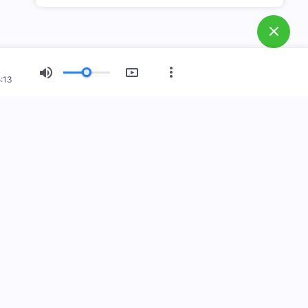
:13
नयाँ युग
चित्र प्रदर्शन
हाम्रो बारेमा
स्
ुहोस
140-9021