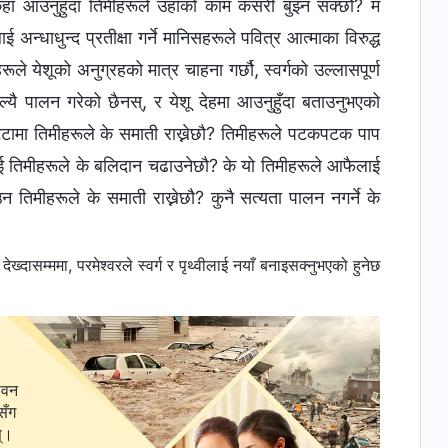
ूकहाँ आउनुहुँदा तिमीहरूले उहाँको काम कसरी बुझ्न सक्छौ? म
न्धाधुन्द प्रतीक्षा गर्ने मानिसहरूले पवित्र आत्माका विरुद्ध
हरूले येशूको अनुग्रहको मात्र चाहना गर्छौ, स्वर्गको उल्लासपूर्ण
िल्यै पालन गरेको छैनस्, र येशू देहमा आउनुहुँदा बताउनुभएको
टामा तिमीहरूले के समाती राख्नेछौ? तिमीहरूले पटकपटक पाप
ूलाई तिमीहरूले के बलिदान चढाउनेछौ? के यो तिमीहरूले आफैलाई
उन तिमीहरूले के समाती राख्नेछौ? कुनै सत्यता पालन नगर्ने के
ासम्ममा, परमेश्‍वरले स्वर्ग र पृथ्वीलाई नयाँ बनाइसक्‍नुभएको हुनेछ
ीवन
सँग
स्।