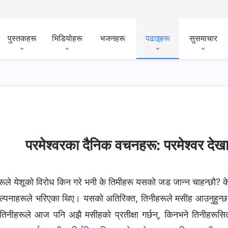
पुस्तकहरू
भिडियोहरू
भजनहरू
पढाइहरू
सुसमाचार
न्याय
देहधारण
परमेश्‍वरको कामलाई चिन्‍नु
परमेश्‍वरको स्वभ
परमेश्‍वरका दैनिक वचनहरू: परमेश्‍वर देखा
ूले येशूको विरोध किन गरे भनी के तिमीहरू यसको जड जान्न चाहन्छौ? क
कल्पनाहरूले भरिएका थिए। यसको अतिरिक्त, तिनीहरूले मसीह आउनुहुन्छ भ
, तिनीहरूले आज पनि अझै मसीहको प्रतीक्षा गर्छन्, किनभने तिनीहरूसित