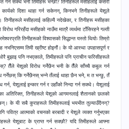
्राप्‍त गर्न सक्थे भनी तिमीहरू भन्छौ? तिनीहरूले मसीहलाई कसरी
 कार्यको दिशा थाहा गर्न सकेनन्, किनभने तिनीहरूले येशूले
्। तिनीहरूले मसीहलाई कहिल्यै नदेखेका, र तिनीहरू मसीहका
रोध गरिरहँदा मसीहको नाउँमा मात्रै व्यर्थमा टाँसिरहने गल्ती
्‍वरप्रति तिनीहरूको विश्‍वासको सिद्धान्त यस्तो थियोः तिम्रो
 नभनिएसम्म तिमी ख्रीष्ट होइनौं। के यो आस्था उपहासपूर्ण र
 थोरै बुझाइ पनि नभएकाले, तिमीहरूले पनि प्राचीन फरिसीहरूले
? तैँले येशूको विरोध गर्नेछैन भनी के तैँले साँच्चै कबुल गर्न
र्नेछस् कि गर्नेछैनस् भन्‍ने तँलाई थाहा छैन भने, म त भन्छु, तँ
र्न, येशूलाई इन्कार गर्न र उहाँको निन्दा गर्न सक्थे। येशूलाई
 यसका अतिरिक्त, तिनीहरूले येशूको आगमनलाई शैतानको छलको
नेछन्। के यी सबै कुराहरूले तिमीहरूलाई भयभीत तुल्याउँदैनन्?
 लागि पवित्र आत्माको वचनको बरबादी र येशूले व्यक्त गर्नुभएका
रूले येशूबाट के प्राप्‍त गर्न सक्छौ? यदि तिमीहरूले आफ्ना