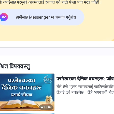
ी तपाईंलाई प्रभुको आगमनलाई स्वागत गर्ने बाटो फेला पार्न मद्दत गर्नेछौं।
हामीलाई Messenger मा सम्पर्क गर्नुहोस्
्धित विषयवस्तु
परमेश्‍वरका दैनिक वचनहरू: जी
तैँले तेरो भ्रष्ट स्वभावलाई फालिसकेप
तँलाई पूर्ण बनाइनेछ। तैँले अगमवाणी बोल्
23:04