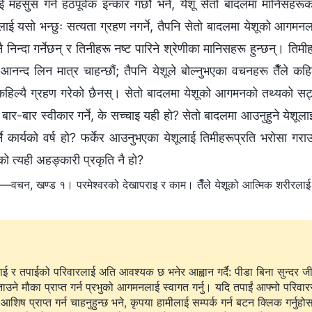
ाई महसुस गर्न हठपूर्वक इन्कार गर्छौ भने, येशू सेतो बादलमा मानिसहर
ाई यसो भन्छुः सत्यता ग्रहण नगर्ने, तैपनि सेतो बादलमा येशूको आगमनलाई अ
नै निन्दा गर्नेछन् र तिनीहरू नष्ट पारिने श्रेणीका मानिसहरू हुन्छन्। तिमी
 आनन्द लिन मात्र चाहन्छौं; तैपनि येशूले बोल्नुभएका वचनहरू तैँले कह
कहिल्यै ग्रहण गरेको छैनस्। सेतो बादलमा येशूको आगमनको तथ्यको सट्
ि बार-बार स्वीकार गर्ने, के सच्चाइ यही हो? सेतो बादलमा आउनुहुने येश
्ने कार्यको वर्ष हो? फर्केर आउनुभएका येशूलाई तिमीहरूप्रति भरोसा गरा
ो त्यही अहङ्कारी प्रकृति नै हो?
—वचन, खण्ड १। परमेश्‍वरको देखापराइ र काम। तैँले येशूको आत्मिक शरीरलाई देख्द
ाई र तपाईको परिवारलाई अति आवश्यक छ भनेर आह्वान गर्दै: पीडा बिना सुन्दर ज
ताउने मौका प्राप्त गर्न प्रभुको आगमनलाई स्वागत गर्नु। यदि तपाईं आफ्नो परिवार
आशिष प्राप्त गर्न चाहनुहुन्छ भने, कृपया हामीलाई सम्पर्क गर्न बटन क्लिक गर्नुहो