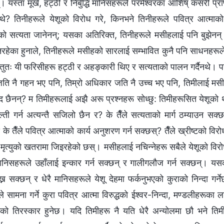
्। यस्ता मूर्ख, हट्ठी र निर्बुद्धि मानिसहरूले परमेश्‍वरका आशिष्‌ कसरी प
क्थे? तिनीहरूले येशूको विरोध गरे, किनभने तिनीहरूले पवित्र आत्माको
एको सत्यता जानेनन्; यसका अतिरिक्त, तिनीहरूले मसीहलाई पनि बुझेनन
हेका हुनाले, तिनीहरूले मसीहको सारलाई सम्भावित कुनै पनि साधनहरूले वि
तुतः यी फरिसीहरू हट्ठी र अहङ्कारी थिए र सत्यताको पालन गर्दैनथे। परमेश
जति नै गहन भए पनि, तिम्रो अधिकार जति नै उच्च भए पनि, तिमीलाई मसीह
पद छैनन्? म तिमीहरूलाई अझै अरू प्रश्‍नहरू सोध्छु: तिमीहरूसित येशूको
्ती गर्न अत्यन्तै सजिलो छैन र? के तैँले सत्यताको मार्ग ठम्याउन सक्छस्
के तैँले पवित्र आत्माको कार्य अनुशरण गर्न सक्छस्? तैँले ख्रीष्टको विरोध ग
 मृत्युको खतरामा जिइरहेको छस्। मसीहलाई नचिन्नेहरू सबैले येशूको विरोध ग
 मानिसहरूले उहाँलाई इन्कार गर्न सक्छन् र गालीगलौज गर्न सक्छन्।
ख्न सक्छन् र धेरै मानिसहरूले येशू देहमा फर्कनुभएको कुराको निन्दा गर्
े सामना गर्ने कुरा पवित्र आत्मा विरुद्धको ईश्‍वर-निन्दा, मण्डलीहरूका
ाको तिरस्कार हुनेछ। यदि तिमीहरू नै यति धेरै अन्योलमा छौ भने तिमीह