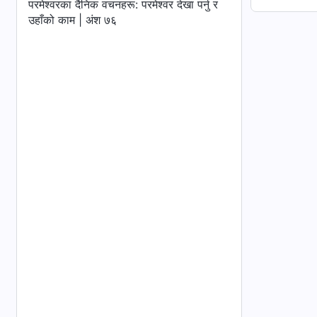
परमेश्‍वरका दैनिक वचनहरू: परमेश्‍वर देखा पर्नु र
उहाँको काम | अंश ७६