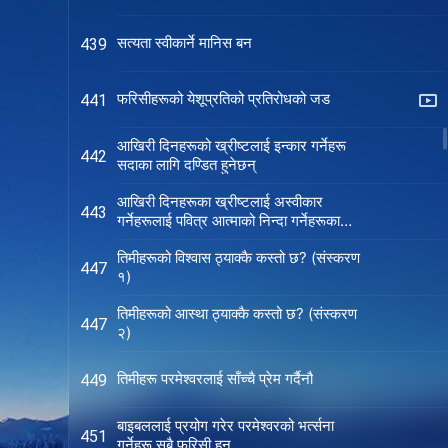
सत्यता स्वीकार्ने मानिस बन
439
फरिसीहरूको येशूप्रतिको प्रतिरोधको जड
441
आखिरी दिनहरूको ख्रीष्टलाई इन्कार गर्नेहरू
442
सदाका लागि दण्डित हुनेछन्
आखिरी दिनहरूका ख्रीष्टलाई अस्वीकार
443
गर्नेहरूलाई पवित्र आत्माको निन्दा गर्नेहरूका
रूपमा वर्गीकरण गरिन्छ
तिमीहरूको विश्‍वास ठ्याक्कै कस्तो छ? (संस्करण
447
१)
तिमीहरूको आस्था ठ्याक्कै कस्तो छ? (संस्करण
447
२)
तिमीहरू परमेश्‍वरलाई साँच्चै प्रेम गर्दैनौ
449
बाइबललाई प्रयोग गरेर परमेश्‍वरको भर्त्सना
451
गर्नेहरू सबै फरिसी हुन्