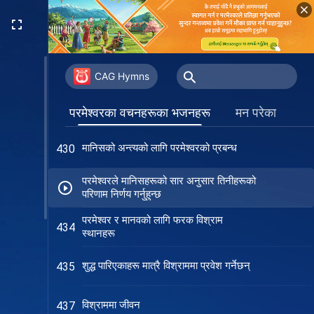
आखिरी दिनहरूमा मानिसलाई परमेश्‍वरको प्रतिज्ञा
421
(संस्करण २)
विश्राममा पस्ने मानवजातिको एउटै मार्ग
425
CAG Hymns
परमेश्‍वरले उहाँको मानव सृष्टिको अर्थलाई
426
परमेश्‍वरका वचनहरूका भजनहरू
मन परेका
पुनर्स्थापित गर्नुहुनेछ
मानिसको अन्त्यको लागि परमेश्‍वरको प्रबन्ध
430
परमेश्‍वरले मानिसहरूको सार अनुसार तिनीहरूको
परिणाम निर्णय गर्नुहुन्छ
परमेश्‍वर र मानवको लागि फरक विश्राम
434
स्थानहरू
शुद्ध पारिएकाहरू मात्रै विश्राममा प्रवेश गर्नेछन्
435
विश्राममा जीवन
437