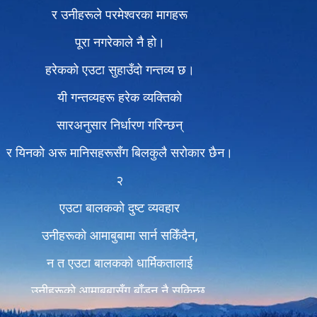
र उनीहरूले परमेश्‍वरका मागहरू
पूरा नगरेकाले नै हो।
हरेकको एउटा सुहाउँदो गन्तव्य छ।
यी गन्तव्यहरू हरेक व्यक्तिको
सारअनुसार निर्धारण गरिन्छन्
र यिनको अरू मानिसहरूसँग बिलकुलै सरोकार छैन।
२
एउटा बालकको दुष्ट व्यवहार
उनीहरूको आमाबुबामा सार्न सकिँदैन,
न त एउटा बालकको धार्मिकतालाई
उनीहरूको आमाबुबासँग बाँड्न नै सकिन्छ,