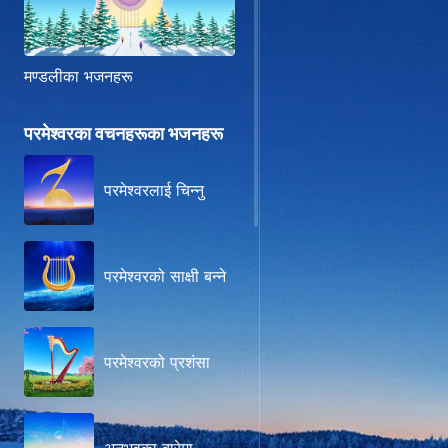
मण्डलीका भजनहरू
परमेश्‍वरका वचनहरूका भजनहरू
परमेश्‍वरलाई चिन्‍नु
परमेश्‍वरको साक्षी बन्‍ने
परमेश्वरको प्रशंसा