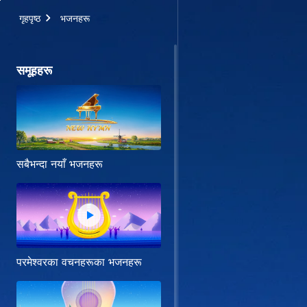
गृहपृष्ठ
भजनहरू
समूहहरू
सबैभन्दा नयाँ भजनहरू
परमेश्‍वरका वचनहरूका भजनहरू