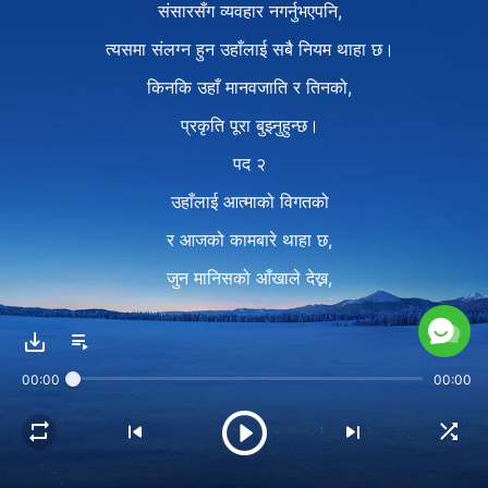
संसारसँग व्यवहार नगर्नुभएपनि,
त्यसमा संलग्न हुन उहाँलाई सबै नियम थाहा छ।
किनकि उहाँ मानवजाति र तिनको,
प्रकृति पूरा बुझ्नुहुन्छ।
पद २
उहाँलाई आत्माको विगतको
र आजको कामबारे थाहा छ,
जुन मानिसको आँखाले देख्न,
र कानले सुन्न सक्तैन।
यसले देखाउँछ आश्चर्य, मानिसले बुझ्न नसक्ने,
00:00
00:00
र बुद्धि, जुन दर्शन होइन।
कोरस २
यो हो उहाँको अस्तित्व,